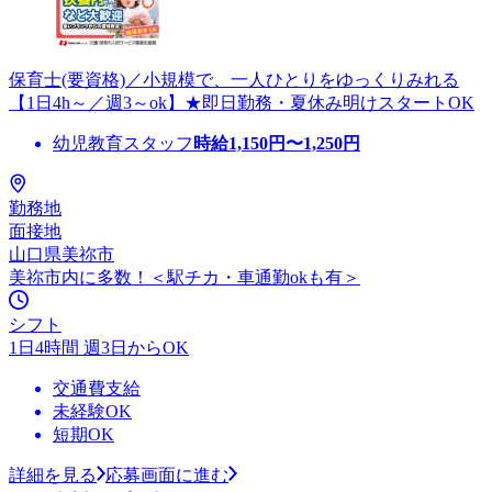
保育士(要資格)／小規模で、一人ひとりをゆっくりみれる
【1日4h～／週3～ok】★即日勤務・夏休み明けスタートOK
幼児教育スタッフ
時給
1,150
円〜
1,250
円
勤務地
面接地
山口県美祢市
美祢市内に多数！＜駅チカ・車通勤okも有＞
シフト
1日4時間 週3日からOK
交通費支給
未経験OK
短期OK
詳細を見る
応募画面に進む