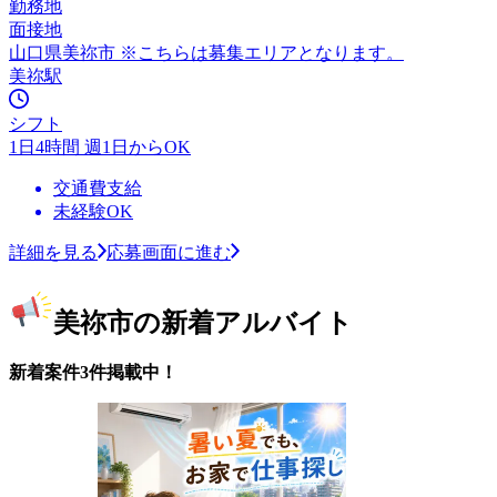
勤務地
面接地
山口県美祢市 ※こちらは募集エリアとなります。
美祢駅
シフト
1日4時間 週1日からOK
交通費支給
未経験OK
詳細を見る
応募画面に進む
美祢市の新着アルバイト
新着案件3件掲載中！