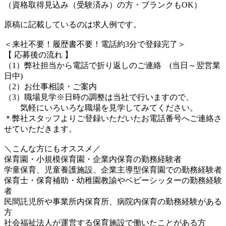
（資格取得見込み（受験済み）の方・ブランクもOK）
原稿に記載しているのは求人例です。
＜来社不要！履歴書不要！電話約3分で登録完了＞
【 応募後の流れ 】
（1）弊社担当から電話で折り返しのご連絡 (当日～翌営業
日中)
（2）お仕事相談・ご案内
（3）職場見学※日時の調整は当社で行いますので、
気軽にいろいろな職場を見学してみてください。
＊弊社スタッフよりご登録いただいたお電話番号へご連絡さ
せていただきます。
＼こんな方にもオススメ／
保育園・小規模保育園・企業内保育の勤務経験者
学童保育、児童養護施設、企業主導型保育園での勤務経験者
保育士・保育補助・幼稚園教諭やベビーシッターの勤務経験
者
民間託児所や事業所内保育所、病院内保育の勤務経験がある
方
社会福祉法人が運営する保育施設で働いたことがある方