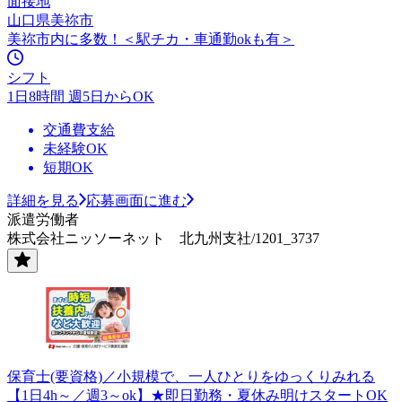
面接地
山口県美祢市
美祢市内に多数！＜駅チカ・車通勤okも有＞
シフト
1日8時間 週5日からOK
交通費支給
未経験OK
短期OK
詳細を見る
応募画面に進む
派遣労働者
株式会社ニッソーネット 北九州支社/1201_3737
保育士(要資格)／小規模で、一人ひとりをゆっくりみれる
【1日4h～／週3～ok】★即日勤務・夏休み明けスタートOK