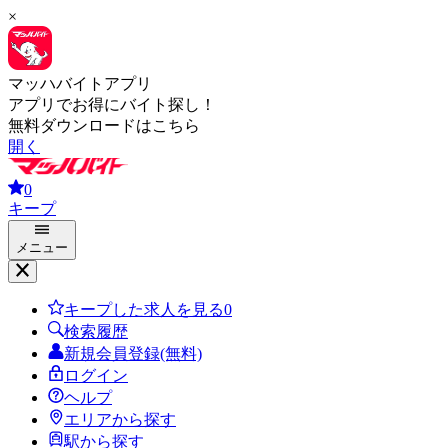
×
マッハバイトアプリ
アプリでお得にバイト探し！
無料ダウンロードはこちら
開く
0
キープ
メニュー
キープした求人を見る
0
検索履歴
新規会員登録(無料)
ログイン
ヘルプ
エリアから探す
駅から探す