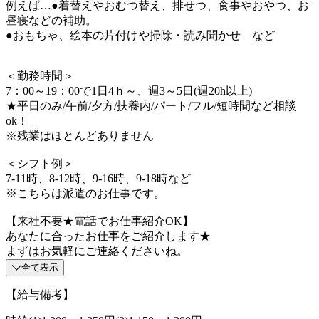
例えば…●着替えやおむつ替え、排せつ、食事やおやつ、お
昼寝などの補助。
●おもちゃ、絵本の片付けや掃除・読み聞かせ など
＜勤務時間＞
7：00～19：00で1日4ｈ～、週3～5日(週20h以上)
★平日のみ/午前/夕方/扶養内/パート/フル/短時間など相談
ok！
※残業はほとんどありません
＜シフト例＞
7-11時、8-12時、9-16時、9-18時など
※こちらは派遣のお仕事です。
【来社不要★電話でお仕事紹介OK】
あなたに合ったお仕事をご紹介します★
まずはお気軽にご連絡くださいね。
全て表示
【給与備考】