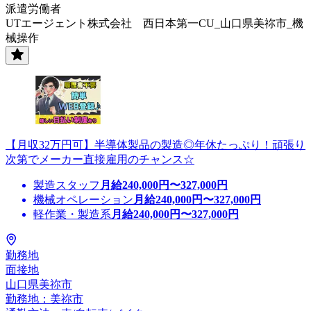
派遣労働者
UTエージェント株式会社 西日本第一CU_山口県美祢市_機
械操作
【月収32万円可】半導体製品の製造◎年休たっぷり！頑張り
次第でメーカー直接雇用のチャンス☆
製造スタッフ
月給
240,000
円〜
327,000
円
機械オペレーション
月給
240,000
円〜
327,000
円
軽作業・製造系
月給
240,000
円〜
327,000
円
勤務地
面接地
山口県美祢市
勤務地：美祢市