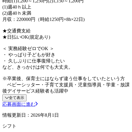
時給(1)1,200～1,250円(2)1,150～1,200円
(1)週40ｈ以上
(2)週40ｈ未満
月収：220000円（時給1250円×8h×22日)
★交通費支給
★日払いOK(規定あり)
＜ 実務経験ゼロでOK ＞
・ やっぱり子どもが好き
・ 久しぶりに仕事復帰したい
など、きっかけは何でも大丈夫。
※卒業後、保育士にはならず違う仕事をしていたという方
ベビーシッター・子育て支援員・児童指導員・学童・放課
後デイサービス経験者も活躍中
全て表示
応募画面に進む
情報更新日：2026年8月1日
シフト