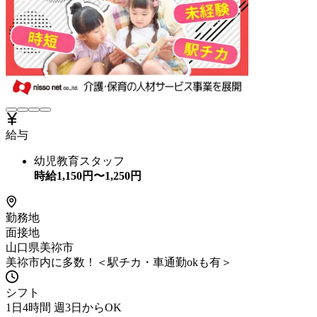
給与
幼児教育スタッフ
時給
1,150
円〜
1,250
円
勤務地
面接地
山口県美祢市
美祢市内に多数！＜駅チカ・車通勤okも有＞
シフト
1日4時間 週3日からOK