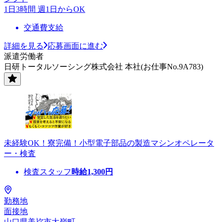
1日3時間 週1日からOK
交通費支給
詳細を見る
応募画面に進む
派遣労働者
日研トータルソーシング株式会社 本社(お仕事No.9A783)
未経験OK！寮完備！小型電子部品の製造マシンオペレータ
ー・検査
検査スタッフ
時給
1,300
円
勤務地
面接地
山口県美祢市大嶺町