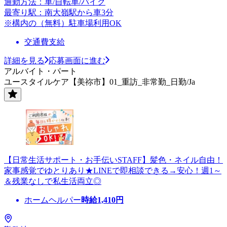
通勤方法：車/自転車/バイク
最寄り駅：南大嶺駅から車3分
※構内の（無料）駐車場利用OK
交通費支給
詳細を見る
応募画面に進む
アルバイト・パート
ユースタイルケア【美祢市】01_重訪_非常勤_日勤/Ja
【日常生活サポート・お手伝いSTAFF】髪色・ネイル自由！
家事感覚でゆとりあり★LINEで即相談できる→安心！週1～
＆残業なしで私生活両立◎
ホームヘルパー
時給
1,410
円