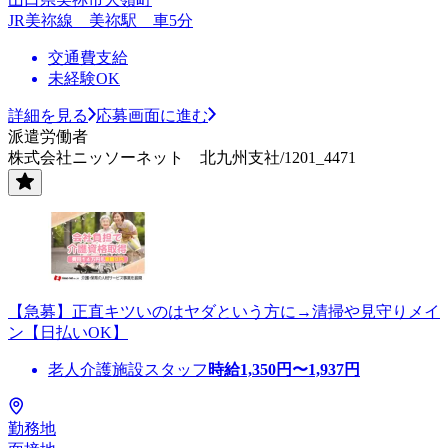
JR美祢線 美祢駅 車5分
交通費支給
未経験OK
詳細を見る
応募画面に進む
派遣労働者
株式会社ニッソーネット 北九州支社/1201_4471
【急募】正直キツいのはヤダという方に→清掃や見守りメイ
ン【日払いOK】
老人介護施設スタッフ
時給
1,350
円〜
1,937
円
勤務地