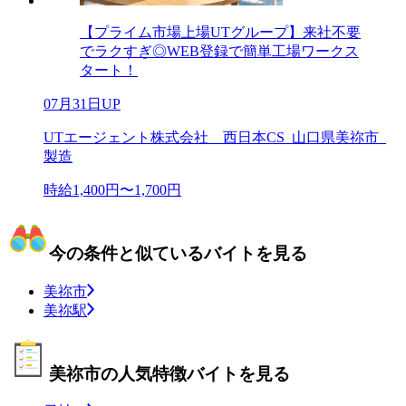
【プライム市場上場UTグループ】来社不要
でラクすぎ◎WEB登録で簡単工場ワークス
タート！
07月31日UP
UTエージェント株式会社 西日本CS_山口県美祢市_
製造
時給1,400円〜1,700円
今の条件と似ているバイトを見る
美祢市
美祢駅
美祢市の人気特徴バイトを見る