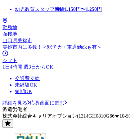
幼児教育スタッフ
時給
1,150
円〜
1,250
円
勤務地
面接地
山口県美祢市
美祢市内に多数！＜駅チカ・車通勤okも有＞
シフト
1日4時間 週3日からOK
交通費支給
未経験OK
短期OK
詳細を見る
応募画面に進む
派遣労働者
株式会社綜合キャリアオプション(1314GH0810G66★10-S)