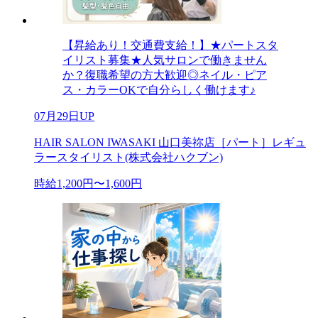
【昇給あり！交通費支給！】★パートスタ
イリスト募集★人気サロンで働きません
か？復職希望の方大歓迎◎ネイル・ピア
ス・カラーOKで自分らしく働けます♪
07月29日UP
HAIR SALON IWASAKI 山口美祢店［パート］レギュ
ラースタイリスト(株式会社ハクブン)
時給1,200円〜1,600円