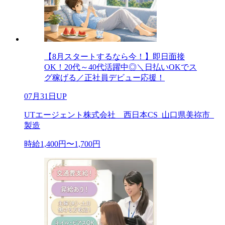
【8月スタートするなら今！】即日面接
OK！20代～40代活躍中◎＼日払いOKでス
グ稼げる／正社員デビュー応援！
07月31日UP
UTエージェント株式会社 西日本CS_山口県美祢市_
製造
時給1,400円〜1,700円