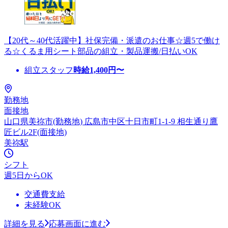
【20代～40代活躍中】社保完備・派遣のお仕事☆週5で働け
る☆くるま用シート部品の組立・製品運搬/日払いOK
組立スタッフ
時給
1,400
円〜
勤務地
面接地
山口県美祢市(勤務地) 広島市中区十日市町1-1-9 相生通り鷹
匠ビル2F(面接地)
美祢駅
シフト
週5日からOK
交通費支給
未経験OK
詳細を見る
応募画面に進む