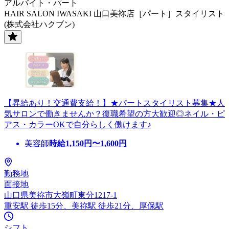
アルバイト・パート
HAIR SALON IWASAKI 山口美祢店［パート］スタイリスト
(株式会社ハクブン)
【昇給あり！交通費支給！】★パートスタイリスト募集★人
気サロンで働きませんか？復職希望の方大歓迎◎ネイル・ピ
アス・カラーOKで自分らしく働けます♪
美容師
時給
1,150
円〜
1,600
円
勤務地
面接地
山口県美祢市大嶺町東分1217-1
重安駅 徒歩15分、美祢駅 徒歩21分、厚保駅
シフト