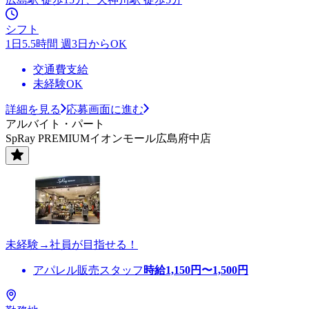
シフト
1日5.5時間 週3日からOK
交通費支給
未経験OK
詳細を見る
応募画面に進む
アルバイト・パート
SpRay PREMIUMイオンモール広島府中店
未経験→社員が目指せる！
アパレル販売スタッフ
時給
1,150
円〜
1,500
円