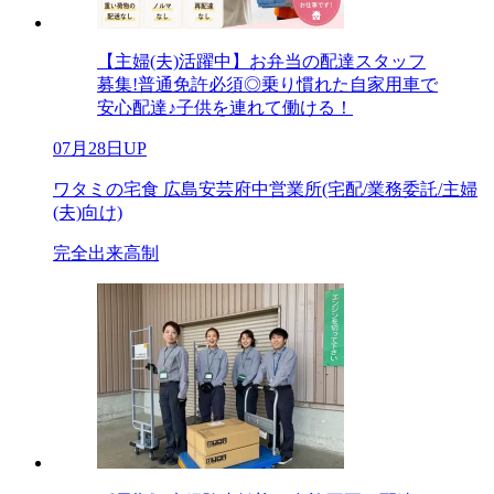
【主婦(夫)活躍中】お弁当の配達スタッフ
募集!普通免許必須◎乗り慣れた自家用車で
安心配達♪子供を連れて働ける！
07月28日UP
ワタミの宅食 広島安芸府中営業所(宅配/業務委託/主婦
(夫)向け)
完全出来高制