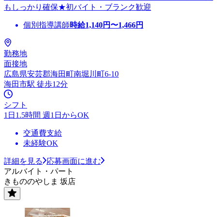
もしっかり確保★初バイト・ブランク歓迎
個別指導講師
時給
1,140
円〜
1,466
円
勤務地
面接地
広島県安芸郡海田町南堀川町6-10
海田市駅 徒歩12分
シフト
1日1.5時間 週1日からOK
交通費支給
未経験OK
詳細を見る
応募画面に進む
アルバイト・パート
きもののやしま 坂店