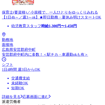
保育士(要資格)／小規模で、一人ひとりをゆっくりみれる
【1日4h～／週3～ok】★即日勤務・夏休み明けスタートOK
幼児教育スタッフ
時給
1,300
円〜
1,450
円
勤務地
面接地
広島県安芸郡府中町
安芸郡府中町内に多数！＜駅チカ・車通勤okも有＞
シフト
1日4時間 週3日からOK
交通費支給
未経験OK
短期OK
詳細を見る
応募画面に進む
派遣労働者