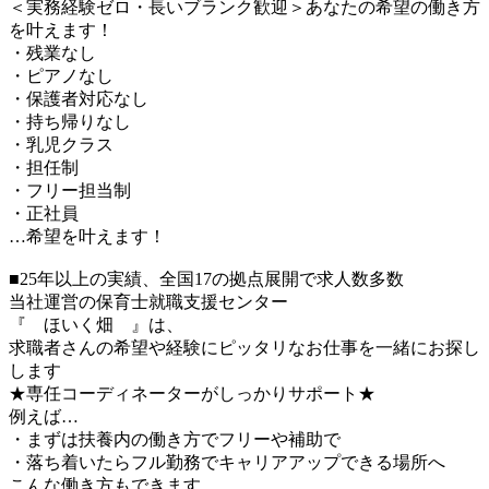
＜実務経験ゼロ・長いブランク歓迎＞あなたの希望の働き方
を叶えます！
・残業なし
・ピアノなし
・保護者対応なし
・持ち帰りなし
・乳児クラス
・担任制
・フリー担当制
・正社員
…希望を叶えます！
■25年以上の実績、全国17の拠点展開で求人数多数
当社運営の保育士就職支援センター
『 ほいく畑 』は、
求職者さんの希望や経験にピッタリなお仕事を一緒にお探し
します
★専任コーディネーターがしっかりサポート★
例えば…
・まずは扶養内の働き方でフリーや補助で
・落ち着いたらフル勤務でキャリアアップできる場所へ
こんな働き方もできます。