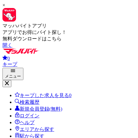
×
マッハバイトアプリ
アプリでお得にバイト探し！
無料ダウンロードはこちら
開く
0
キープ
メニュー
キープした求人を見る
0
検索履歴
新規会員登録(無料)
ログイン
ヘルプ
エリアから探す
駅から探す