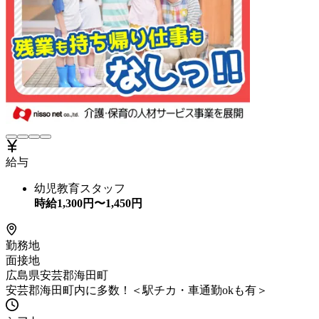
給与
幼児教育スタッフ
時給
1,300
円〜
1,450
円
勤務地
面接地
広島県安芸郡海田町
安芸郡海田町内に多数！＜駅チカ・車通勤okも有＞