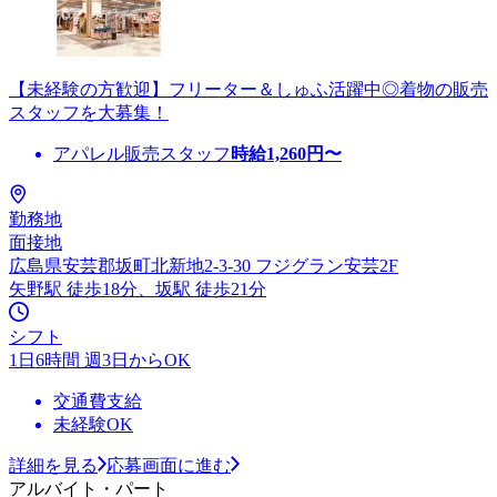
【未経験の方歓迎】フリーター＆しゅふ活躍中◎着物の販売
スタッフを大募集！
アパレル販売スタッフ
時給
1,260
円〜
勤務地
面接地
広島県安芸郡坂町北新地2-3-30 フジグラン安芸2F
矢野駅 徒歩18分、坂駅 徒歩21分
シフト
1日6時間 週3日からOK
交通費支給
未経験OK
詳細を見る
応募画面に進む
アルバイト・パート