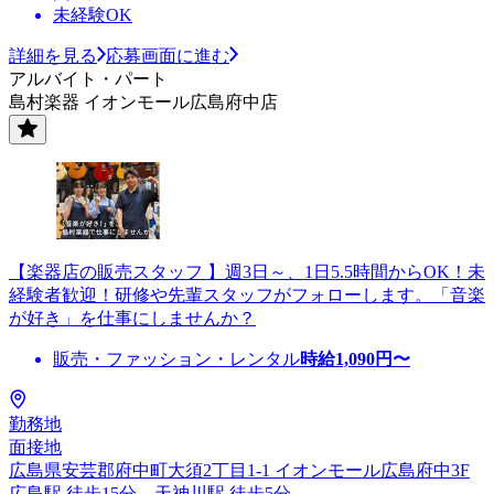
未経験OK
詳細を見る
応募画面に進む
アルバイト・パート
島村楽器 イオンモール広島府中店
【楽器店の販売スタッフ 】週3日～、1日5.5時間からOK！未
経験者歓迎！研修や先輩スタッフがフォローします。「音楽
が好き」を仕事にしませんか？
販売・ファッション・レンタル
時給
1,090
円〜
勤務地
面接地
広島県安芸郡府中町大須2丁目1-1 イオンモール広島府中3F
広島駅 徒歩15分、天神川駅 徒歩5分