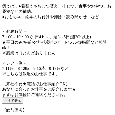
例えば…●着替えやおむつ替え、排せつ、食事やおやつ、お
昼寝などの補助。
●おもちゃ、絵本の片付けや掃除・読み聞かせ など
＜勤務時間＞
7：00～19：00で1日4ｈ～、週3～5日(週20h以上)
★平日のみ/午前/夕方/扶養内/パート/フル/短時間など相談
ok！
※残業はほとんどありません
＜シフト例＞
7-11時、8-12時、9-16時、9-18時など
※こちらは派遣のお仕事です。
【来社不要★電話でお仕事紹介OK】
あなたに合ったお仕事をご紹介します★
まずはお気軽にご連絡くださいね。
全て表示
【給与備考】