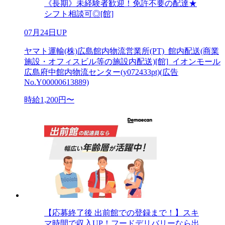
《長期》未経験者歓迎！免許不要の配達★
シフト相談可◎[館]
07月24日UP
ヤマト運輸(株)広島館内物流営業所(PT)_館内配送(商業
施設・オフィスビル等の施設内配送)[館]_イオンモール
広島府中館内物流センター(y072433pt)(広告
No.Y00000613889)
時給1,200円〜
【応募終了後 出前館での登録まで！】スキ
マ時間で収入UP！フードデリバリーなら出