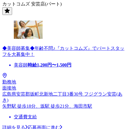
カットコムズ 安芸店(パート)
◆美容師募集◆年齢不問♪『カットコムズ』でパートスタッ
フを大募集中！
美容師
時給
1,200
円〜
1,500
円
勤務地
面接地
広島県安芸郡坂町北新地二丁目3番30号 フジグラン安芸(あ
き)
矢野駅 徒歩18分、坂駅 徒歩21分、海田市駅
交通費支給
詳細を見る
応募画面に進む