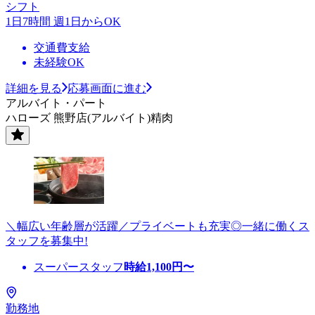
シフト
1日7時間 週1日からOK
交通費支給
未経験OK
詳細を見る
応募画面に進む
アルバイト・パート
ハローズ 熊野店(アルバイト)精肉
＼幅広い年齢層が活躍／プライベートも充実◎一緒に働くス
タッフを募集中!
スーパースタッフ
時給
1,100
円〜
勤務地