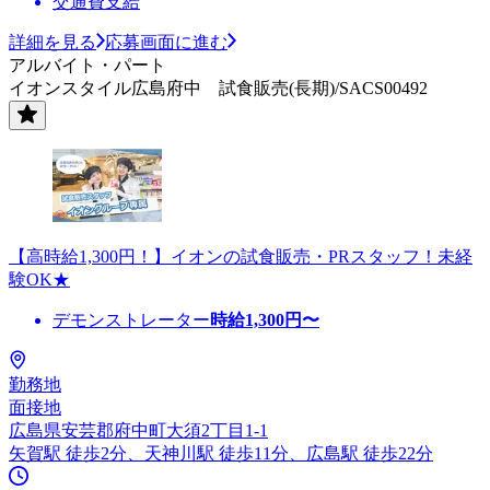
交通費支給
詳細を見る
応募画面に進む
アルバイト・パート
イオンスタイル広島府中 試食販売(長期)/SACS00492
【高時給1,300円！】イオンの試食販売・PRスタッフ！未経
験OK★
デモンストレーター
時給
1,300
円〜
勤務地
面接地
広島県安芸郡府中町大須2丁目1-1
矢賀駅 徒歩2分、天神川駅 徒歩11分、広島駅 徒歩22分