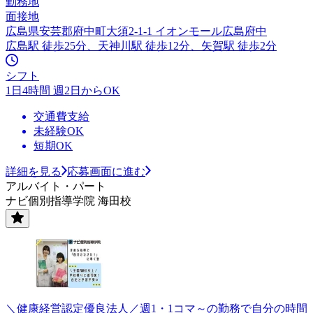
勤務地
面接地
広島県安芸郡府中町大須2-1-1 イオンモール広島府中
広島駅 徒歩25分、天神川駅 徒歩12分、矢賀駅 徒歩2分
シフト
1日4時間 週2日からOK
交通費支給
未経験OK
短期OK
詳細を見る
応募画面に進む
アルバイト・パート
ナビ個別指導学院 海田校
＼健康経営認定優良法人／週1・1コマ～の勤務で自分の時間