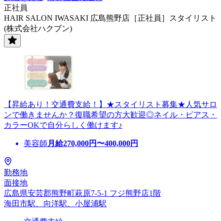
正社員
HAIR SALON IWASAKI 広島熊野店［正社員］スタイリスト
(株式会社ハクブン)
【昇給あり！交通費支給！】★スタイリスト募集★人気サロ
ンで働きませんか？復職希望の方大歓迎◎ネイル・ピアス・
カラーOKで自分らしく働けます♪
美容師
月給
270,000
円〜
400,000
円
勤務地
面接地
広島県安芸郡熊野町萩原7-5-1 フジ熊野店1階
海田市駅、向洋駅、小屋浦駅