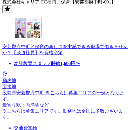
株式会社キャリア CC福岡／保育【安芸郡府中町-001】
安芸郡府中町／保育の楽しさを実感できる職場で働きません
か？【派遣社員】※資格必須
幼児教育スタッフ
時給
1,600
円〜
勤務地
面接地
広島県安芸郡府中町 ※こちらは募集エリアの一例となりま
す。
最寄り駅：向洋駅など
※こちらは募集エリアです。勤務地は全国に多数ございま
す。
交通費支給