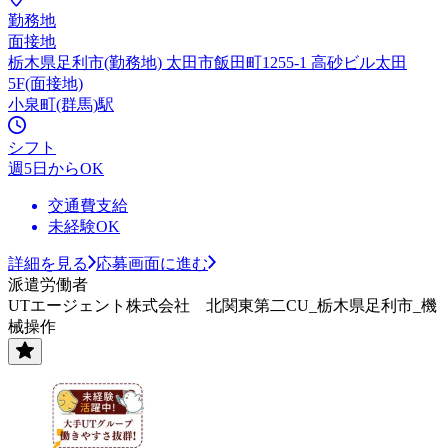
勤務地
面接地
栃木県足利市(勤務地) 太田市飯田町1255-1 高砂ビル太田
5F(面接地)
小泉町(群馬)駅
シフト
週5日からOK
交通費支給
未経験OK
詳細を見る
応募画面に進む
派遣労働者
UTエージェント株式会社 北関東第二CU_栃木県足利市_機
械操作