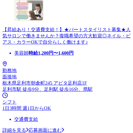
【昇給あり！交通費支給！】★パートスタイリスト募集★人
気サロンで働きませんか？復職希望の方大歓迎◎ネイル・ピ
アス・カラーOKで自分らしく働けます♪
美容師
時給
1,200
円〜
1,600
円
勤務地
面接地
栃木県足利市朝倉町245 アピタ足利店1F
足利市駅 徒歩9分、足利駅 徒歩16分、県駅
シフト
1日3時間 週1日からOK
交通費支給
詳細を見る
応募画面に進む