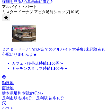
詳細を見る
応募画面に進む
アルバイト・パート
ミスタードーナツ アピタ足利ショップ[1018]
ミスタードーナツのお店でのアルバイト大募集♪未経験者も
心配いりませんよ★
カフェ・喫茶店
時給
1,100
円〜
キッチンスタッフ
時給
1,100
円〜
勤務地
面接地
栃木県足利市朝倉町245
足利市駅 徒歩8分、足利駅 徒歩16分
シフト