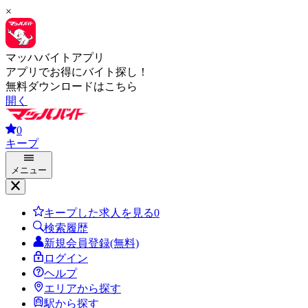
×
マッハバイトアプリ
アプリでお得にバイト探し！
無料ダウンロードはこちら
開く
0
キープ
メニュー
キープした求人を見る
0
検索履歴
新規会員登録(無料)
ログイン
ヘルプ
エリアから探す
駅から探す