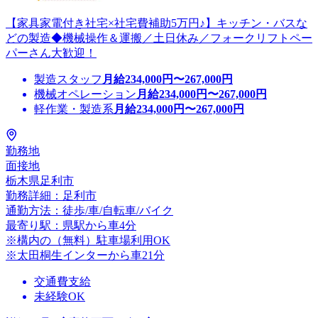
【家具家電付き社宅×社宅費補助5万円♪】キッチン・バスな
どの製造◆機械操作＆運搬／土日休み／フォークリフトペー
パーさん大歓迎！
製造スタッフ
月給
234,000
円〜
267,000
円
機械オペレーション
月給
234,000
円〜
267,000
円
軽作業・製造系
月給
234,000
円〜
267,000
円
勤務地
面接地
栃木県足利市
勤務詳細：足利市
通勤方法：徒歩/車/自転車/バイク
最寄り駅：県駅から車4分
※構内の（無料）駐車場利用OK
※太田桐生インターから車21分
交通費支給
未経験OK