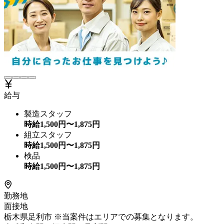
給与
製造スタッフ
時給
1,500
円〜
1,875
円
組立スタッフ
時給
1,500
円〜
1,875
円
検品
時給
1,500
円〜
1,875
円
勤務地
面接地
栃木県足利市 ※当案件はエリアでの募集となります。