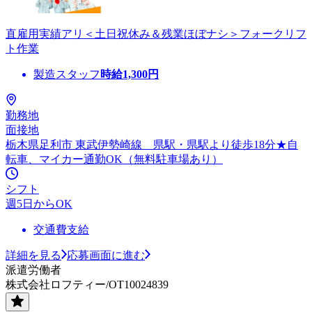
直雇用実績アリ＜土日祝休み＆残業ほぼナシ＞フォークリフ
ト作業
製造スタッフ
時給
1,300
円
勤務地
面接地
栃木県足利市 東武伊勢崎線 県駅・県駅より徒歩18分★自
転車、マイカー通勤OK（無料駐車場あり）
シフト
週5日からOK
交通費支給
詳細を見る
応募画面に進む
派遣労働者
株式会社ロフティー/OT10024839