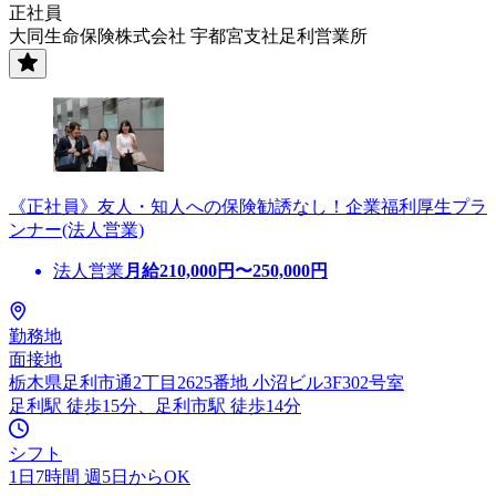
正社員
大同生命保険株式会社 宇都宮支社足利営業所
《正社員》友人・知人への保険勧誘なし！企業福利厚生プラ
ンナー(法人営業)
法人営業
月給
210,000
円〜
250,000
円
勤務地
面接地
栃木県足利市通2丁目2625番地 小沼ビル3F302号室
足利駅 徒歩15分、足利市駅 徒歩14分
シフト
1日7時間 週5日からOK