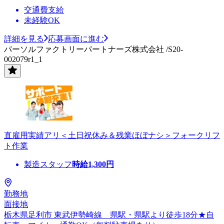
交通費支給
未経験OK
詳細を見る
応募画面に進む
パーソルファクトリーパートナーズ株式会社 /S20-
002079r1_1
直雇用実績アリ＜土日祝休み＆残業ほぼナシ＞フォークリフ
ト作業
製造スタッフ
時給
1,300
円
勤務地
面接地
栃木県足利市 東武伊勢崎線 県駅・県駅より徒歩18分★自