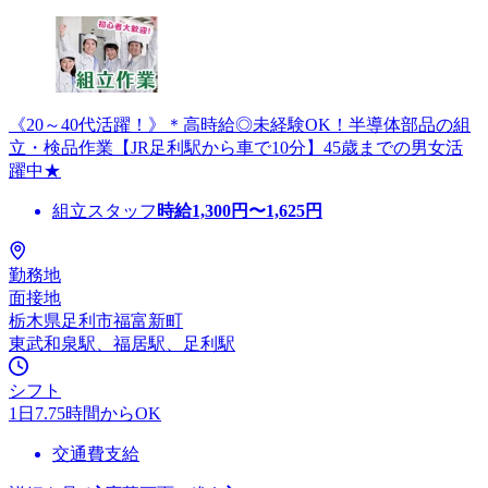
《20～40代活躍！》＊高時給◎未経験OK！半導体部品の組
立・検品作業【JR足利駅から車で10分】45歳までの男女活
躍中★
組立スタッフ
時給
1,300
円〜
1,625
円
勤務地
面接地
栃木県足利市福富新町
東武和泉駅、福居駅、足利駅
シフト
1日7.75時間からOK
交通費支給