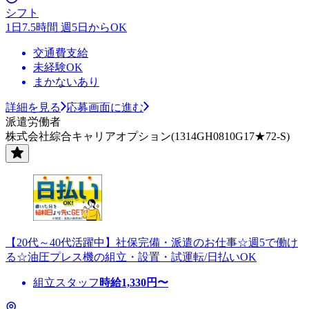
シフト
1日7.5時間 週5日からOK
交通費支給
未経験OK
まかないあり
詳細を見る
応募画面に進む
派遣労働者
株式会社綜合キャリアオプション(1314GH0810G17★72-S)
【20代～40代活躍中】社保完備・派遣のお仕事☆週5で働け
る☆油圧プレス機の組立・設置・試運転/日払いOK
組立スタッフ
時給
1,330
円〜