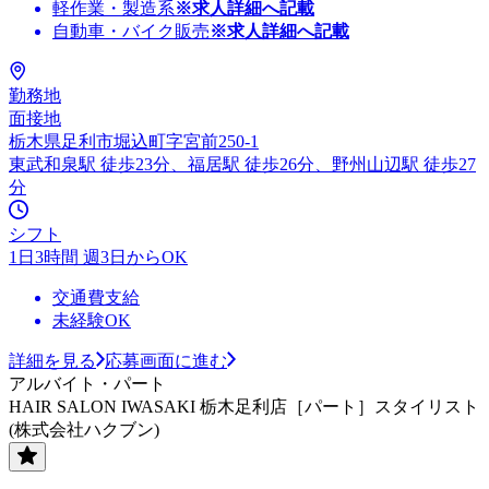
軽作業・製造系
※求人詳細へ記載
自動車・バイク販売
※求人詳細へ記載
勤務地
面接地
栃木県足利市堀込町字宮前250-1
東武和泉駅 徒歩23分、福居駅 徒歩26分、野州山辺駅 徒歩27
分
シフト
1日3時間 週3日からOK
交通費支給
未経験OK
詳細を見る
応募画面に進む
アルバイト・パート
HAIR SALON IWASAKI 栃木足利店［パート］スタイリスト
(株式会社ハクブン)