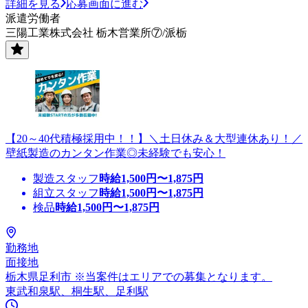
詳細を見る
応募画面に進む
派遣労働者
三陽工業株式会社 栃木営業所⑦/派栃
【20～40代積極採用中！！】＼土日休み＆大型連休あり！／
壁紙製造のカンタン作業◎未経験でも安心！
製造スタッフ
時給
1,500
円〜
1,875
円
組立スタッフ
時給
1,500
円〜
1,875
円
検品
時給
1,500
円〜
1,875
円
勤務地
面接地
栃木県足利市 ※当案件はエリアでの募集となります。
東武和泉駅、桐生駅、足利駅