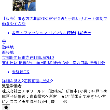
【販売】働き方の相談OK!充実待遇と手厚いサポート体制で
働きやすさ◎
販売・ファッション・レンタル
時給
1,140
円〜
勤務地
面接地
京都府向日市寺戸町南垣内4-3
東向日駅 徒歩8分、向日町駅 徒歩13分、洛西口駅 徒歩11分
未経験OK
詳細を見る
応募画面に進む
派遣労働者
株式会社ニチギワールド 【勤務先】研修中1か月：神戸市兵
庫区⇒研修後：青森県六ケ所村 ★1年間限定で稼ぎたい方
にオススメ★年収864万円可能！！43