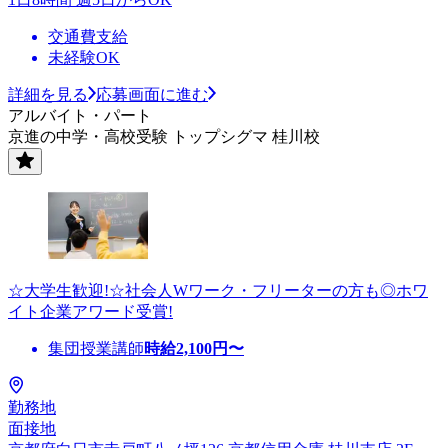
交通費支給
未経験OK
詳細を見る
応募画面に進む
アルバイト・パート
京進の中学・高校受験 トップシグマ 桂川校
☆大学生歓迎!☆社会人Wワーク・フリーターの方も◎ホワ
イト企業アワード受賞!
集団授業講師
時給
2,100
円〜
勤務地
面接地