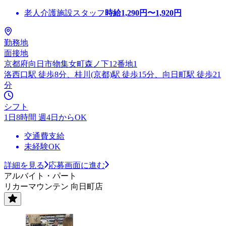
老人介護施設スタッフ
時給
1,290
円〜
1,920
円
勤務地
面接地
京都府向日市物集女町森ノ下12番地1
洛西口駅 徒歩8分、桂川(京都)駅 徒歩15分、向日町駅 徒歩21
分
シフト
1日8時間 週4日からOK
交通費支給
未経験OK
詳細を見る
応募画面に進む
アルバイト・パート
リカーマウンテン 向日町店