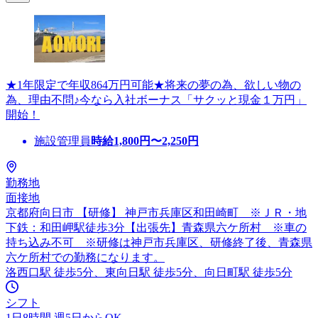
★1年限定で年収864万円可能★将来の夢の為、欲しい物の
為、理由不問♪今なら入社ボーナス「サクッと現金１万円」
開始！
施設管理員
時給
1,800
円〜
2,250
円
勤務地
面接地
京都府向日市 【研修】 神戸市兵庫区和田崎町 ※ＪＲ・地
下鉄：和田岬駅徒歩3分【出張先】青森県六ケ所村 ※車の
持ち込み不可 ※研修は神戸市兵庫区、研修終了後、青森県
六ケ所村での勤務になります。
洛西口駅 徒歩5分、東向日駅 徒歩5分、向日町駅 徒歩5分
シフト
1日8時間 週5日からOK