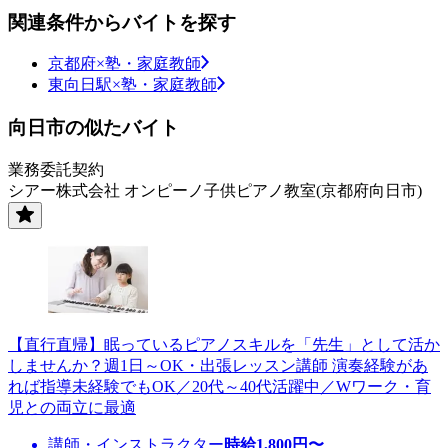
関連条件からバイトを探す
京都府×塾・家庭教師
東向日駅×塾・家庭教師
向日市の似たバイト
業務委託契約
シアー株式会社 オンピーノ子供ピアノ教室(京都府向日市)
【直行直帰】眠っているピアノスキルを「先生」として活か
しませんか？週1日～OK・出張レッスン講師 演奏経験があ
れば指導未経験でもOK／20代～40代活躍中／Wワーク・育
児との両立に最適
講師・インストラクター
時給
1,800
円〜