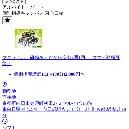
もっと見る
アルバイト・パート
個別指導キャンパス 東向日校
マニュアル、研修ありだから安心♪週1回、1コマ～勤務可
能！
個別指導講師
1コマ(80分)
2,000
円〜
勤務地
面接地
京都府向日市寺戸町初田27-2 マルイビル3階
東向日駅 徒歩5分、向日町駅 徒歩11分、桂川(京都)駅 徒歩19
分
シフト