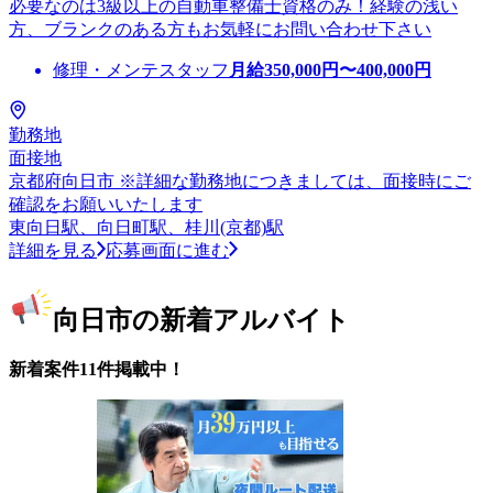
必要なのは3級以上の自動車整備士資格のみ！経験の浅い
方、ブランクのある方もお気軽にお問い合わせ下さい
修理・メンテスタッフ
月給
350,000
円〜
400,000
円
勤務地
面接地
京都府向日市 ※詳細な勤務地につきましては、面接時にご
確認をお願いいたします
東向日駅、向日町駅、桂川(京都)駅
詳細を見る
応募画面に進む
向日市の新着アルバイト
新着案件11件掲載中！