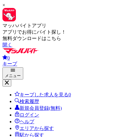
×
マッハバイトアプリ
アプリでお得にバイト探し！
無料ダウンロードはこちら
開く
0
キープ
メニュー
キープした求人を見る
0
検索履歴
新規会員登録(無料)
ログイン
ヘルプ
エリアから探す
駅から探す