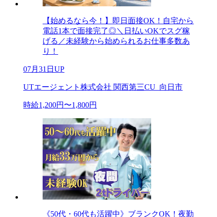
【始めるなら今！】即日面接OK！自宅から
電話1本で面接完了◎＼日払いOKでスグ稼
げる／未経験から始められるお仕事多数あ
り！
07月31日UP
UTエージェント株式会社 関西第三CU_向日市
時給1,200円〜1,800円
《50代・60代も活躍中》ブランクOK！夜勤