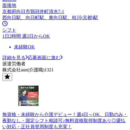
面接地
京都府向日市鶏冠井町清水7-1
西向日駅、向日町駅、東向日駅、桂川(京都)駅
シフト
1日2時間 週2日からOK
未経験OK
詳細を見る
応募画面に進む
派遣労働者
株式会社aun(介護職)1321
無資格・未経験から介護デビュー！週4日～OK、日勤のみ・
夜勤なし・固定シフト相談可♪無料資格取得制度あり◎週払
い対応・正社員登用制度も充実！