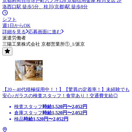
京都府向日市寺戸町八ノ坪126 京都信用金庫 桂川支店 2F
洛西口駅 徒歩5分、桂川(京都)駅 徒歩8分
シフト
週1日からOK
詳細を見る
応募画面に進む
派遣労働者
三陽工業株式会社 京都営業所①_1/派京
【20～40代積極採用中！！】【驚異の定着率！】未経験でも
安心♪ガラスの検査スタッフ！食堂あり！交通費支給◎
検査スタッフ
時給
1,520
円〜
2,052
円
倉庫スタッフ
時給
1,520
円〜
2,052
円
検品
時給
1,520
円〜
2,052
円