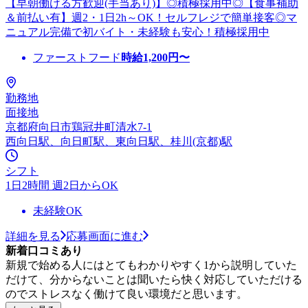
【早朝働ける方歓迎(手当あり)】◎積極採用中◎【食事補助
＆前払い有】週2・1日2h～OK！セルフレジで簡単接客◎マ
ニュアル完備で初バイト・未経験も安心！積極採用中
ファーストフード
時給
1,200
円〜
勤務地
面接地
京都府向日市鶏冠井町清水7-1
西向日駅、向日町駅、東向日駅、桂川(京都)駅
シフト
1日2時間 週2日からOK
未経験OK
詳細を見る
応募画面に進む
新着口コミあり
新規で始める人にはとてもわかりやすく1から説明していた
だけて、分からないことは聞いたら快く対応していただける
のでストレスなく働けて良い環境だと思います。