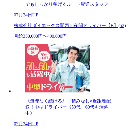
でもしっかり稼げるルート配送スタッフ
07月24日UP
株式会社ダイエックス関西 2t夜間ドライバー【B】(52)
月給350,000円〜400,000円
《無理なく続ける》手積みなし×近距離配
送！中型ドライバー《50代・60代も活躍
中》
07月24日UP