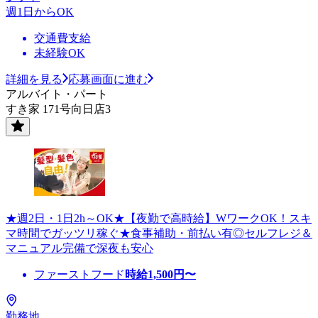
週1日からOK
交通費支給
未経験OK
詳細を見る
応募画面に進む
アルバイト・パート
すき家 171号向日店3
★週2日・1日2h～OK★【夜勤で高時給】WワークOK！スキ
マ時間でガッツリ稼ぐ★食事補助・前払い有◎セルフレジ＆
マニュアル完備で深夜も安心
ファーストフード
時給
1,500
円〜
勤務地