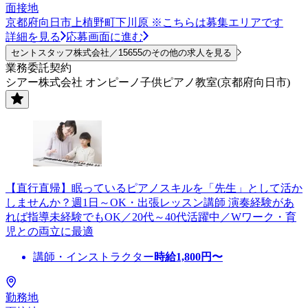
面接地
京都府向日市上植野町下川原 ※こちらは募集エリアです
詳細を見る
応募画面に進む
セントスタッフ株式会社／15655のその他の求人を見る
業務委託契約
シアー株式会社 オンピーノ子供ピアノ教室(京都府向日市)
【直行直帰】眠っているピアノスキルを「先生」として活か
しませんか？週1日～OK・出張レッスン講師 演奏経験があ
れば指導未経験でもOK／20代～40代活躍中／Wワーク・育
児との両立に最適
講師・インストラクター
時給
1,800
円〜
勤務地