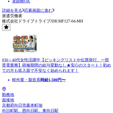
未経験OK
詳細を見る
応募画面に進む
派遣労働者
株式会社ドライブトライブ/DR:MF127-04-MH
#30～40代女性活躍中【ピッキングリストや伝票発行、一部
受電業務】研修期間の給与変動なし★安心のスタート！初め
ての方も収入面で不安なく始められます！
軽作業・製造系
時給
1,500
円〜
勤務地
面接地
京都府向日市森本町佃
向日町駅、西向日駅、東向日駅