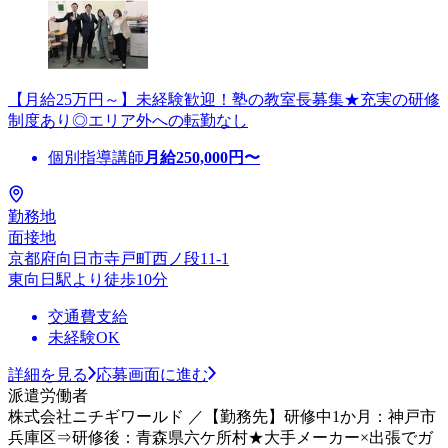
【月給25万円～】未経験歓迎！塾の教室長募集★充実の研修
制度あり◎エリア外への転勤なし
個別指導講師
月給
250,000
円〜
勤務地
面接地
京都府向日市寺戸町西ノ段11-1
東向日駅より徒歩10分
交通費支給
未経験OK
詳細を見る
応募画面に進む
派遣労働者
株式会社ニチギワールド ／【勤務先】研修中1か月：神戸市
兵庫区⇒研修後：青森県六ケ所村★大手メーカー×出張でガ