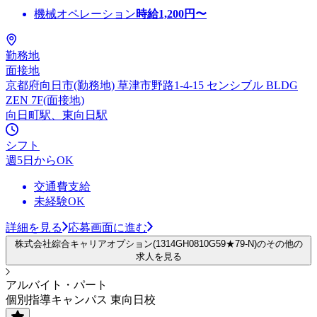
機械オペレーション
時給
1,200
円〜
勤務地
面接地
京都府向日市(勤務地) 草津市野路1-4-15 センシブル BLDG
ZEN 7F(面接地)
向日町駅、東向日駅
シフト
週5日からOK
交通費支給
未経験OK
詳細を見る
応募画面に進む
株式会社綜合キャリアオプション(1314GH0810G59★79-N)のその他の
求人を見る
アルバイト・パート
個別指導キャンパス 東向日校