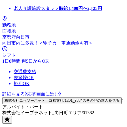
老人介護施設スタッフ
時給
1,400
円〜
2,125
円
勤務地
面接地
京都府向日市
向日市内に多数！＜駅チカ・車通勤okも有＞
シフト
1日8時間 週5日からOK
交通費支給
未経験OK
短期OK
詳細を見る
応募画面に進む
株式会社ニッソーネット 京都支社/1201_7384のその他の求人を見る
アルバイト・パート
株式会社イープラネット_向日町エリア/01382