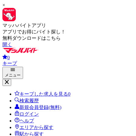
×
マッハバイトアプリ
アプリでお得にバイト探し！
無料ダウンロードはこちら
開く
0
キープ
メニュー
キープした求人を見る
0
検索履歴
新規会員登録(無料)
ログイン
ヘルプ
エリアから探す
駅から探す