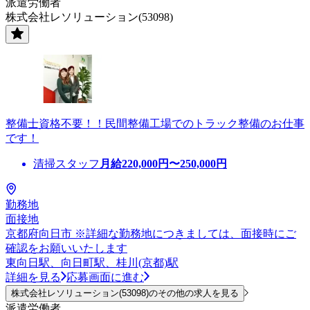
派遣労働者
株式会社レソリューション(53098)
整備士資格不要！！民間整備工場でのトラック整備のお仕事
です！
清掃スタッフ
月給
220,000
円〜
250,000
円
勤務地
面接地
京都府向日市 ※詳細な勤務地につきましては、面接時にご
確認をお願いいたします
東向日駅、向日町駅、桂川(京都)駅
詳細を見る
応募画面に進む
株式会社レソリューション(53098)のその他の求人を見る
派遣労働者