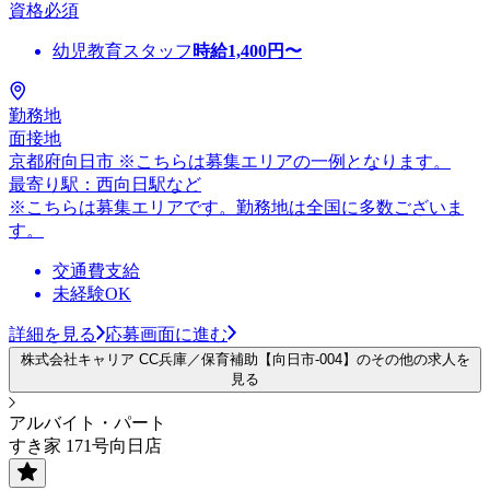
資格必須
幼児教育スタッフ
時給
1,400
円〜
勤務地
面接地
京都府向日市 ※こちらは募集エリアの一例となります。
最寄り駅：西向日駅など
※こちらは募集エリアです。勤務地は全国に多数ございま
す。
交通費支給
未経験OK
詳細を見る
応募画面に進む
株式会社キャリア CC兵庫／保育補助【向日市-004】のその他の求人を
見る
アルバイト・パート
すき家 171号向日店