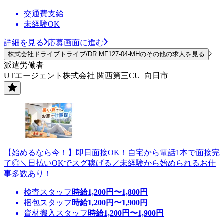
交通費支給
未経験OK
詳細を見る
応募画面に進む
株式会社ドライブトライブ/DR:MF127-04-MHのその他の求人を見る
派遣労働者
UTエージェント株式会社 関西第三CU_向日市
【始めるなら今！】即日面接OK！自宅から電話1本で面接完
了◎＼日払いOKでスグ稼げる／未経験から始められるお仕
事多数あり！
検査スタッフ
時給
1,200
円〜
1,800
円
梱包スタッフ
時給
1,200
円〜
1,900
円
資材搬入スタッフ
時給
1,200
円〜
1,900
円