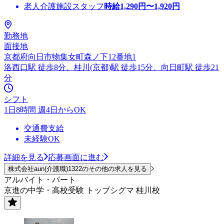
老人介護施設スタッフ
時給
1,290
円〜
1,920
円
勤務地
面接地
京都府向日市物集女町森ノ下12番地1
洛西口駅 徒歩8分、桂川(京都)駅 徒歩15分、向日町駅 徒歩21
分
シフト
1日8時間 週4日からOK
交通費支給
未経験OK
詳細を見る
応募画面に進む
株式会社aun(介護職)1322のその他の求人を見る
アルバイト・パート
京進の中学・高校受験 トップシグマ 桂川校