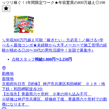
ッツリ稼ぐ！1年間限定ワーク★年収驚異の800万越え◎198
＼年収800万円越え可能「稼ぎたい」方必見！／稼げる×学
べる＝最強コンボ★未経験から大手メーカーで施工管理の経
験が積める◎20〜30代の男性活躍中！全国で募集中♪
点検スタッフ
時給
1,800
円〜
2,250
円
勤務地
面接地
京都府向日市 【研修】 神戸市兵庫区和田崎町 ※ＪＲ・地
下鉄：和田岬駅徒歩3分
【出張先】青森県六ケ所村 ※車の持ち込み不可
※研修は神戸市兵庫区、研修終了後、青森県六ケ所村での勤
務になります。