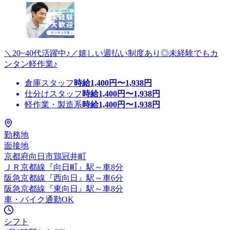
＼20~40代活躍中♪／嬉しい週払い制度あり◎未経験でもカ
ンタン軽作業♪
倉庫スタッフ
時給
1,400
円〜
1,938
円
仕分けスタッフ
時給
1,400
円〜
1,938
円
軽作業・製造系
時給
1,400
円〜
1,938
円
勤務地
面接地
京都府向日市鶏冠井町
ＪＲ京都線『向日町』駅～車8分
阪急京都線『西向日』駅～車6分
阪急京都線『東向日』駅～車8分
車・バイク通勤OK
シフト