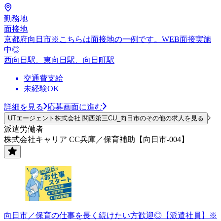
勤務地
面接地
京都府向日市※こちらは面接地の一例です。WEB面接実施
中◎
西向日駅、東向日駅、向日町駅
交通費支給
未経験OK
詳細を見る
応募画面に進む
UTエージェント株式会社 関西第三CU_向日市のその他の求人を見る
派遣労働者
株式会社キャリア CC兵庫／保育補助【向日市-004】
向日市／保育の仕事を長く続けたい方歓迎◎【派遣社員】※