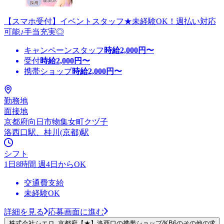
【スマホ受付】イベントスタッフ★未経験OK！週払い対応
可能♪手当充実◎
キャンペーンスタッフ
時給
2,000
円〜
受付
時給
2,000
円〜
携帯ショップ
時給
2,000
円〜
勤務地
面接地
京都府向日市物集女町クヅ子
洛西口駅、桂川(京都)駅
シフト
1日8時間 週4日からOK
交通費支給
未経験OK
詳細を見る
応募画面に進む
株式会社シエロ_京都府【★】洛西口の携帯ショップ/KB6のその他の求