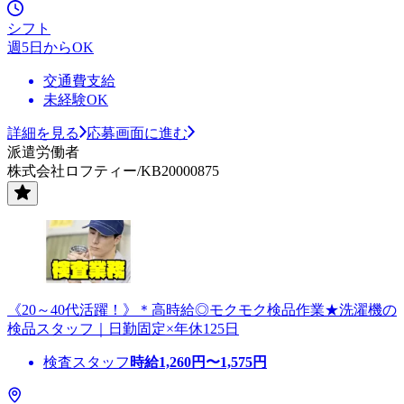
シフト
週5日からOK
交通費支給
未経験OK
詳細を見る
応募画面に進む
派遣労働者
株式会社ロフティー/KB20000875
《20～40代活躍！》＊高時給◎モクモク検品作業★洗濯機の
検品スタッフ｜日勤固定×年休125日
検査スタッフ
時給
1,260
円〜
1,575
円