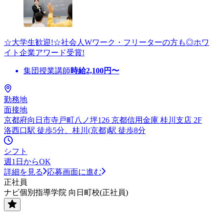
☆大学生歓迎!☆社会人Wワーク・フリーターの方も◎ホワ
イト企業アワード受賞!
集団授業講師
時給
2,100
円〜
勤務地
面接地
京都府向日市寺戸町八ノ坪126 京都信用金庫 桂川支店 2F
洛西口駅 徒歩5分、桂川(京都)駅 徒歩8分
シフト
週1日からOK
詳細を見る
応募画面に進む
正社員
ナビ個別指導学院 向日町校(正社員)