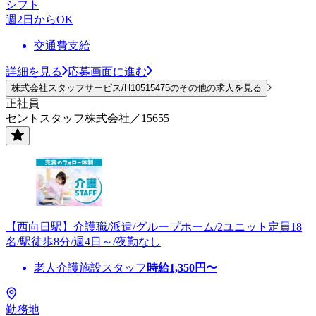
シフト
週2日からOK
交通費支給
詳細を見る
応募画面に進む
株式会社スタッフサービス/H10515475のその他の求人を見る
正社員
セントスタッフ株式会社／15655
【西向日駅】介護職/派遣/グループホーム/2ユニット定員18
名/駅徒歩8分/週4日～/夜勤なし
老人介護施設スタッフ
時給
1,350
円〜
勤務地