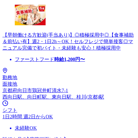
【早朝働ける方歓迎(手当あり)】◎積極採用中◎【食事補助
＆前払い有】週2・1日2h～OK！セルフレジで簡単接客◎マ
ニュアル完備で初バイト・未経験も安心！積極採用中
ファーストフード
時給
1,200
円〜
勤務地
面接地
京都府向日市鶏冠井町清水7-1
西向日駅、向日町駅、東向日駅、桂川(京都)駅
シフト
1日2時間 週2日からOK
未経験OK