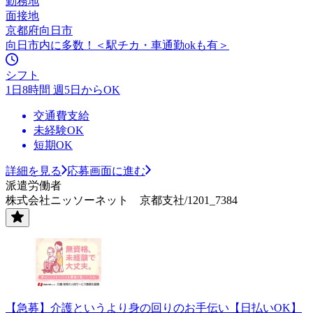
勤務地
面接地
京都府向日市
向日市内に多数！＜駅チカ・車通勤okも有＞
シフト
1日8時間 週5日からOK
交通費支給
未経験OK
短期OK
詳細を見る
応募画面に進む
派遣労働者
株式会社ニッソーネット 京都支社/1201_7384
【急募】介護というより身の回りのお手伝い【日払いOK】