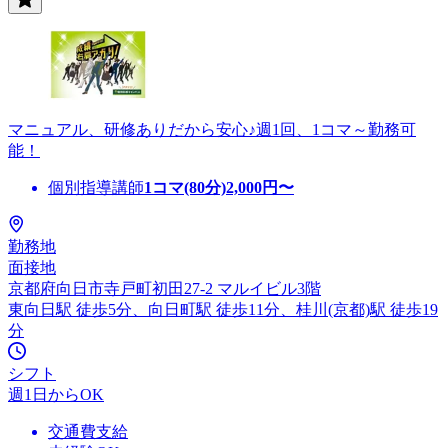
マニュアル、研修ありだから安心♪週1回、1コマ～勤務可
能！
個別指導講師
1コマ(80分)
2,000
円〜
勤務地
面接地
京都府向日市寺戸町初田27-2 マルイビル3階
東向日駅 徒歩5分、向日町駅 徒歩11分、桂川(京都)駅 徒歩19
分
シフト
週1日からOK
交通費支給