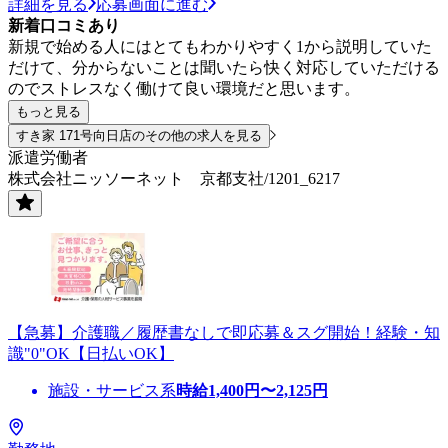
詳細を見る
応募画面に進む
新着口コミあり
新規で始める人にはとてもわかりやすく1から説明していた
だけて、分からないことは聞いたら快く対応していただける
のでストレスなく働けて良い環境だと思います。
もっと見る
すき家 171号向日店のその他の求人を見る
派遣労働者
株式会社ニッソーネット 京都支社/1201_6217
【急募】介護職／履歴書なしで即応募＆スグ開始！経験・知
識"0"OK【日払いOK】
施設・サービス系
時給
1,400
円〜
2,125
円