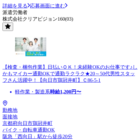
詳細を見る
応募画面に進む
派遣労働者
株式会社クリアビジョン160(03)
【検査・梱包作業】日払いＯＫ！未経験OKのお仕事です♪し
かもマイカー通勤OKで通勤ラクラク★20～50代男性スタッ
フさん活躍中！【向日市鶏冠井町】Ｃ86-5-1
軽作業・製造系
時給
1,200
円〜
勤務地
面接地
京都府向日市鶏冠井町
バイク・自転車通勤OK
阪急「西向日」駅から徒歩20分