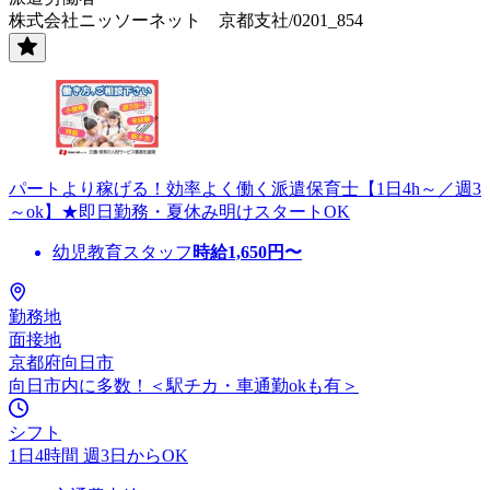
株式会社ニッソーネット 京都支社/0201_854
パートより稼げる！効率よく働く派遣保育士【1日4h～／週3
～ok】★即日勤務・夏休み明けスタートOK
幼児教育スタッフ
時給
1,650
円〜
勤務地
面接地
京都府向日市
向日市内に多数！＜駅チカ・車通勤okも有＞
シフト
1日4時間 週3日からOK