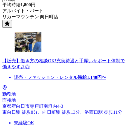
平均時給
1,800
円
アルバイト・パート
リカーマウンテン 向日町店
【販売】働き方の相談OK!充実待遇と手厚いサポート体制で
働きやすさ◎
販売・ファッション・レンタル
時給
1,140
円〜
勤務地
面接地
京都府向日市寺戸町南垣内4-3
東向日駅 徒歩8分、向日町駅 徒歩13分、洛西口駅 徒歩11分
未経験OK