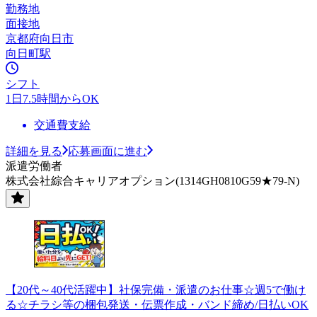
勤務地
面接地
京都府向日市
向日町駅
シフト
1日7.5時間からOK
交通費支給
詳細を見る
応募画面に進む
派遣労働者
株式会社綜合キャリアオプション(1314GH0810G59★79-N)
【20代～40代活躍中】社保完備・派遣のお仕事☆週5で働け
る☆チラシ等の梱包発送・伝票作成・バンド締め/日払いOK