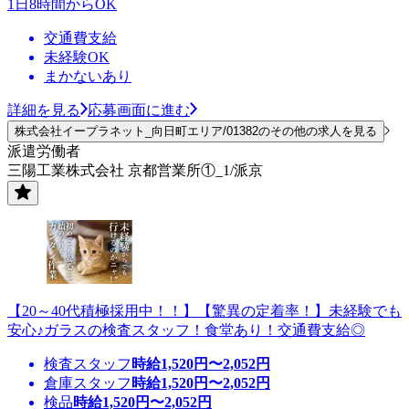
1日8時間からOK
交通費支給
未経験OK
まかないあり
詳細を見る
応募画面に進む
株式会社イープラネット_向日町エリア/01382のその他の求人を見る
派遣労働者
三陽工業株式会社 京都営業所①_1/派京
【20～40代積極採用中！！】【驚異の定着率！】未経験でも
安心♪ガラスの検査スタッフ！食堂あり！交通費支給◎
検査スタッフ
時給
1,520
円〜
2,052
円
倉庫スタッフ
時給
1,520
円〜
2,052
円
検品
時給
1,520
円〜
2,052
円