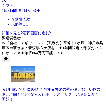
シフト
1日8時間 週5日からOK
交通費支給
未経験OK
詳細を見る
応募画面に進む
派遣労働者
株式会社ニチギワールド 【勤務先】研修中1か月：神戸市兵
庫区⇒研修後：青森県六ケ所村 ★1年間限定で稼ぎたい方
にオススメ★年収864万円可能！！43
★1年限定で年収864万円可能★将来の夢の為、欲しい物の
為、理由不問♪今なら入社ボーナス「サクッと現金１万円」
開始！