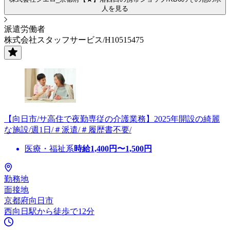
人を見る
派遣労働者
株式会社スタッフサービス/H10515475
【向日市/サ高住で夜勤専従の介護業務】2025年開設の綺麗
な施設/週1日/＃派遣/＃履歴書不要/
医療・福祉系
時給
1,400
円〜
1,500
円
勤務地
面接地
京都府向日市
西向日駅から徒歩で12分