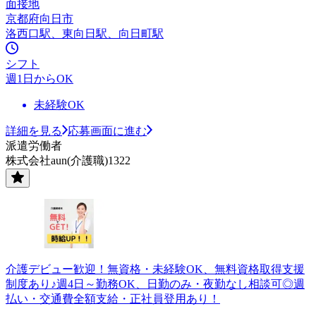
面接地
京都府向日市
洛西口駅、東向日駅、向日町駅
シフト
週1日からOK
未経験OK
詳細を見る
応募画面に進む
派遣労働者
株式会社aun(介護職)1322
介護デビュー歓迎！無資格・未経験OK、無料資格取得支援
制度あり♪週4日～勤務OK、日勤のみ・夜勤なし相談可◎週
払い・交通費全額支給・正社員登用あり！