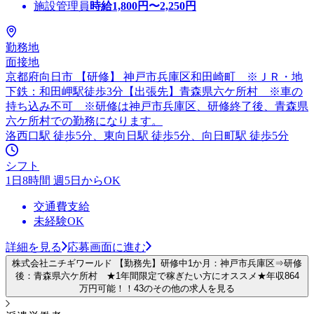
施設管理員
時給
1,800
円〜
2,250
円
勤務地
面接地
京都府向日市 【研修】 神戸市兵庫区和田崎町 ※ＪＲ・地
下鉄：和田岬駅徒歩3分【出張先】青森県六ケ所村 ※車の
持ち込み不可 ※研修は神戸市兵庫区、研修終了後、青森県
六ケ所村での勤務になります。
洛西口駅 徒歩5分、東向日駅 徒歩5分、向日町駅 徒歩5分
シフト
1日8時間 週5日からOK
交通費支給
未経験OK
詳細を見る
応募画面に進む
株式会社ニチギワールド 【勤務先】研修中1か月：神戸市兵庫区⇒研修
後：青森県六ケ所村 ★1年間限定で稼ぎたい方にオススメ★年収864
万円可能！！43のその他の求人を見る