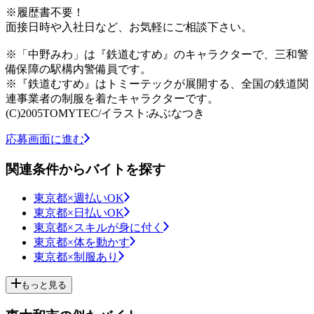
※履歴書不要！
面接日時や入社日など、お気軽にご相談下さい。
※「中野みわ」は『鉄道むすめ』のキャラクターで、三和警
備保障の駅構内警備員です。
※『鉄道むすめ』はトミーテックが展開する、全国の鉄道関
連事業者の制服を着たキャラクターです。
(C)2005TOMYTEC/イラスト:みぶなつき
応募画面に進む
関連条件からバイトを探す
東京都×週払いOK
東京都×日払いOK
東京都×スキルが身に付く
東京都×体を動かす
東京都×制服あり
もっと見る