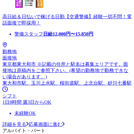
高日給＆日払いで稼げる日勤【交通警備】経験一切不問！電
話面接で即採用！
警備スタッフ
日給
12,000
円〜
15,850
円
勤務地
面接地
東京都東大和市 ※記載の住所と駅名は募集エリアです。面
接地は原稿内をご参照下さい。(希望の勤務地で勤務できな
い場合があります。)
東大和市駅、玉川上水駅、桜街道駅、上北台駅、砂川七番駅
シフト
1日8時間 週3日からOK
未経験OK
詳細を見る
応募画面に進む
アルバイト・パート