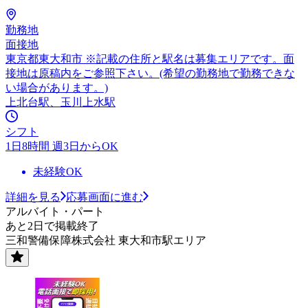
勤務地
面接地
東京都東大和市 ※記載の住所と駅名は募集エリアです。面
接地は原稿内をご参照下さい。(希望の勤務地で勤務できな
い場合があります。)
上北台駅、玉川上水駅
シフト
1日8時間 週3日からOK
未経験OK
詳細を見る
応募画面に進む
アルバイト・パート
あと2日で掲載終了
三和警備保障株式会社 東大和市駅エリア