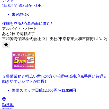
シフト
1日8時間 週3日からOK
未経験OK
詳細を見る
応募画面に進む
アルバイト・パート
あと2日で掲載終了
三和警備保障株式会社 立川支社(東京都東大和市南街1-13-12)
☆警備業務☆幅広い世代の方が活躍中!高収入&手厚い待遇&
働きやすいシフトが自慢!
警備スタッフ
日給
12,000
円〜
15,850
円
勤務地