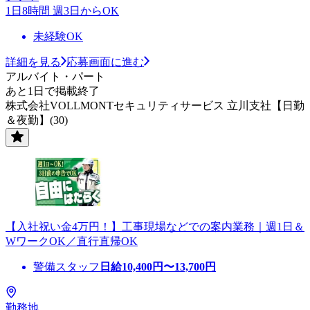
1日8時間 週3日からOK
未経験OK
詳細を見る
応募画面に進む
アルバイト・パート
あと1日で掲載終了
株式会社VOLLMONTセキュリティサービス 立川支社【日勤
＆夜勤】(30)
【入社祝い金4万円！】工事現場などでの案内業務｜週1日＆
WワークOK／直行直帰OK
警備スタッフ
日給
10,400
円〜
13,700
円
勤務地