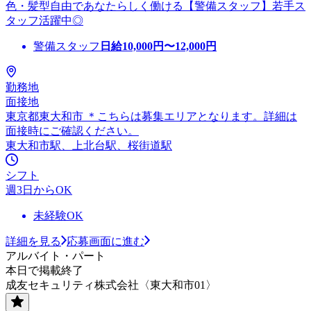
色・髪型自由であなたらしく働ける【警備スタッフ】若手ス
タッフ活躍中◎
警備スタッフ
日給
10,000
円〜
12,000
円
勤務地
面接地
東京都東大和市 ＊こちらは募集エリアとなります。詳細は
面接時にご確認ください。
東大和市駅、上北台駅、桜街道駅
シフト
週3日からOK
未経験OK
詳細を見る
応募画面に進む
アルバイト・パート
本日で掲載終了
成友セキュリティ株式会社〈東大和市01〉