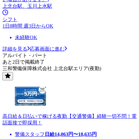
上北台駅、玉川上水駅
シフト
1日8時間 週3日からOK
未経験OK
詳細を見る
応募画面に進む
アルバイト・パート
あと2日で掲載終了
三和警備保障株式会社 上北台駅エリア(夜勤)
高日給＆日払いで稼げる夜勤【交通警備】経験一切不問！電
話面接で即採用！
警備スタッフ
日給
14,063
円〜
18,635
円