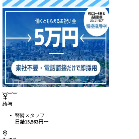
給与
警備スタッフ
日給
15,563
円〜