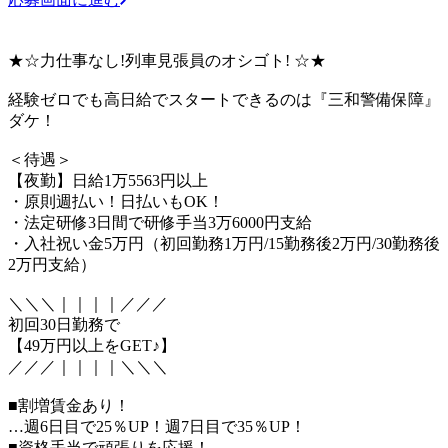
★☆力仕事なし!列車見張員のオシゴト! ☆★
経験ゼロでも高日給でスタートできるのは『三和警備保障』
ダケ！
＜待遇＞
【夜勤】日給1万5563円以上
・原則週払い！日払いもOK！
・法定研修3日間で研修手当3万6000円支給
・入社祝い金5万円（初回勤務1万円/15勤務後2万円/30勤務後
2万円支給）
＼＼＼｜｜｜｜／／／
初回30日勤務で
【49万円以上をGET♪】
／／／｜｜｜｜＼＼＼
■割増賃金あり！
…週6日目で25％UP！週7日目で35％UP！
■資格手当で頑張りを応援！