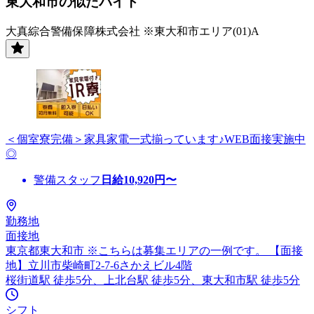
東大和市の似たバイト
大真綜合警備保障株式会社 ※東大和市エリア(01)A
＜個室寮完備＞家具家電一式揃っています♪WEB面接実施中
◎
警備スタッフ
日給
10,920
円〜
勤務地
面接地
東京都東大和市 ※こちらは募集エリアの一例です。 【面接
地】立川市柴崎町2-7-6さかえビル4階
桜街道駅 徒歩5分、上北台駅 徒歩5分、東大和市駅 徒歩5分
シフト