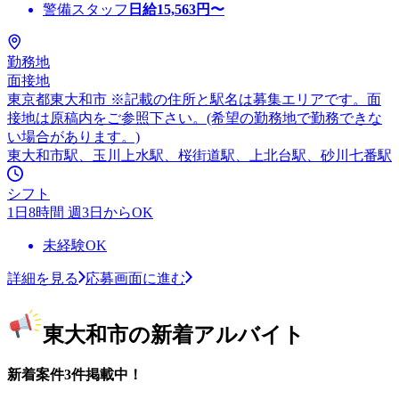
警備スタッフ
日給
15,563
円〜
勤務地
面接地
東京都東大和市 ※記載の住所と駅名は募集エリアです。面
接地は原稿内をご参照下さい。(希望の勤務地で勤務できな
い場合があります。)
東大和市駅、玉川上水駅、桜街道駅、上北台駅、砂川七番駅
シフト
1日8時間 週3日からOK
未経験OK
詳細を見る
応募画面に進む
東大和市の新着アルバイト
新着案件3件掲載中！