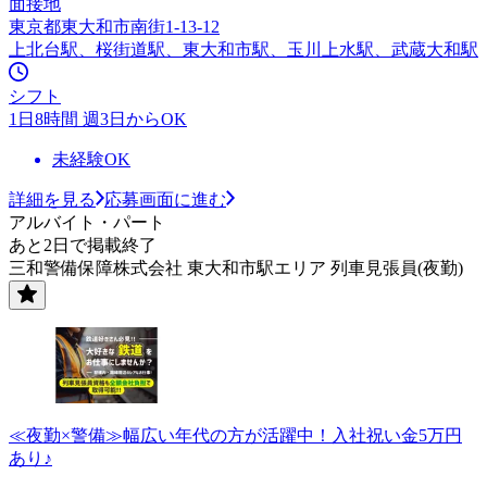
面接地
東京都東大和市南街1-13-12
上北台駅、桜街道駅、東大和市駅、玉川上水駅、武蔵大和駅
シフト
1日8時間 週3日からOK
未経験OK
詳細を見る
応募画面に進む
アルバイト・パート
あと2日で掲載終了
三和警備保障株式会社 東大和市駅エリア 列車見張員(夜勤)
≪夜勤×警備≫幅広い年代の方が活躍中！入社祝い金5万円
あり♪