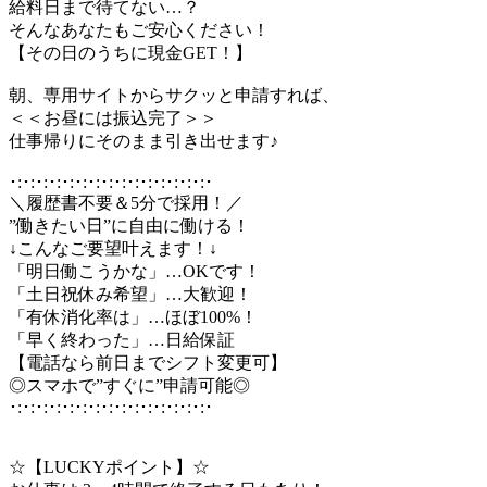
給料日まで待てない…？
そんなあなたもご安心ください！
【その日のうちに現金GET！】
朝、専用サイトからサクッと申請すれば、
＜＜お昼には振込完了＞＞
仕事帰りにそのまま引き出せます♪
･:･:･:･:･:･:･:･:･:･:･:･:･:･:･:･
＼履歴書不要＆5分で採用！／
”働きたい日”に自由に働ける！
↓こんなご要望叶えます！↓
「明日働こうかな」…OKです！
「土日祝休み希望」…大歓迎！
「有休消化率は」…ほぼ100%！
「早く終わった」…日給保証
【電話なら前日までシフト変更可】
◎スマホで”すぐに”申請可能◎
･:･:･:･:･:･:･:･:･:･:･:･:･:･:･:･
☆【LUCKYポイント】☆