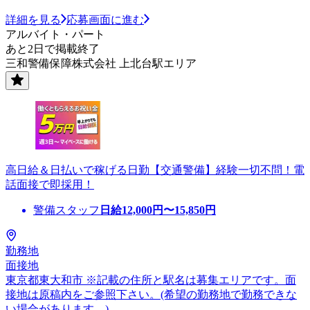
詳細を見る
応募画面に進む
アルバイト・パート
あと2日で掲載終了
三和警備保障株式会社 上北台駅エリア
高日給＆日払いで稼げる日勤【交通警備】経験一切不問！電
話面接で即採用！
警備スタッフ
日給
12,000
円〜
15,850
円
勤務地
面接地
東京都東大和市 ※記載の住所と駅名は募集エリアです。面
接地は原稿内をご参照下さい。(希望の勤務地で勤務できな
い場合があります。)