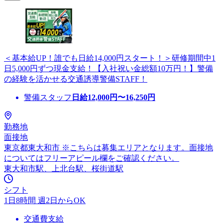
＜基本給UP！誰でも日給14,000円スタート！＞研修期間中1
日5,000円ずつ現金支給！【入社祝い金総額10万円！】警備
の経験を活かせる交通誘導警備STAFF！
警備スタッフ
日給
12,000
円〜
16,250
円
勤務地
面接地
東京都東大和市 ※こちらは募集エリアとなります。面接地
についてはフリーアピール欄をご確認ください。
東大和市駅、上北台駅、桜街道駅
シフト
1日8時間 週2日からOK
交通費支給