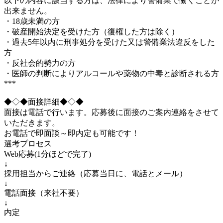
以下の内容に該当する方は、法律により警備業で働くことが
出来ません。
・18歳未満の方
・破産開始決定を受けた方（復権した方は除く）
・過去5年以内に刑事処分を受けた又は警備業法違反をした
方
・反社会的勢力の方
・医師の判断によりアルコールや薬物の中毒と診断される方
***
◆◇◆面接詳細◆◇◆
面接は電話で行います。応募後に面接のご案内連絡をさせて
いただきます。
お電話で即面談～即内定も可能です！
選考プロセス
Web応募(1分ほどで完了)
↓
採用担当からご連絡（応募当日に、電話とメール）
↓
電話面接（来社不要）
↓
内定