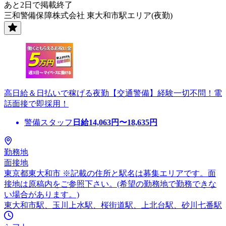
あと2日で掲載終了
三和警備保障株式会社 東大和市駅エリア(夜勤)
高日給＆日払いで稼げる夜勤【交通警備】経験一切不問！電
話面接で即採用！
警備スタッフ
日給
14,063
円〜
18,635
円
勤務地
面接地
東京都東大和市 ※記載の住所と駅名は募集エリアです。面
接地は原稿内をご参照下さい。(希望の勤務地で勤務できな
い場合があります。)
東大和市駅、玉川上水駅、桜街道駅、上北台駅、砂川七番駅