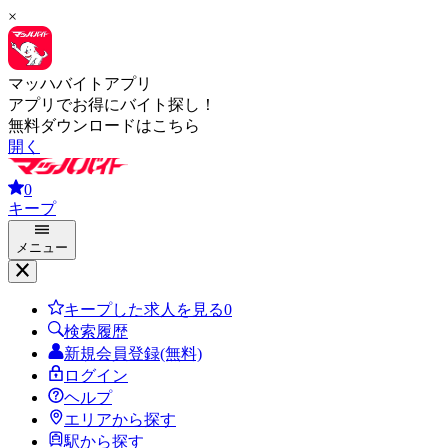
×
マッハバイトアプリ
アプリでお得にバイト探し！
無料ダウンロードはこちら
開く
0
キープ
メニュー
キープした求人を見る
0
検索履歴
新規会員登録(無料)
ログイン
ヘルプ
エリアから探す
駅から探す