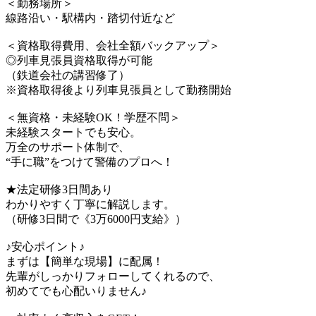
＜勤務場所＞
線路沿い・駅構内・踏切付近など
＜資格取得費用、会社全額バックアップ＞
◎列車見張員資格取得が可能
（鉄道会社の講習修了）
※資格取得後より列車見張員として勤務開始
＜無資格・未経験OK！学歴不問＞
未経験スタートでも安心。
万全のサポート体制で、
“手に職”をつけて警備のプロへ！
★法定研修3日間あり
わかりやすく丁寧に解説します。
（研修3日間で《3万6000円支給》）
♪安心ポイント♪
まずは【簡単な現場】に配属！
先輩がしっかりフォローしてくれるので、
初めてでも心配いりません♪