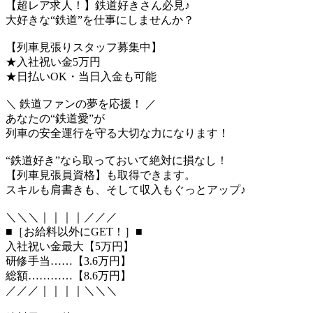
【超レア求人！】鉄道好きさん必見♪
大好きな“鉄道”を仕事にしませんか？
【列車見張りスタッフ募集中】
★入社祝い金5万円
★日払いOK・当日入金も可能
＼ 鉄道ファンの夢を応援！ ／
あなたの“鉄道愛”が
列車の安全運行を守る大切な力になります！
“鉄道好き”なら取っておいて絶対に損なし！
【列車見張員資格】も取得できます。
スキルも肩書きも、そして収入もぐっとアップ♪
＼＼＼｜｜｜｜／／／
■［お給料以外にGET！］■
入社祝い金最大【5万円】
研修手当……【3.6万円】
総額…………【8.6万円】
／／／｜｜｜｜＼＼＼