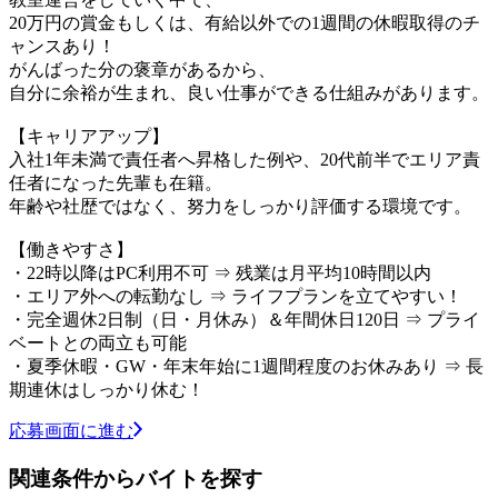
20万円の賞金もしくは、有給以外での1週間の休暇取得のチ
ャンスあり！
がんばった分の褒章があるから、
自分に余裕が生まれ、良い仕事ができる仕組みがあります。
【キャリアアップ】
入社1年未満で責任者へ昇格した例や、20代前半でエリア責
任者になった先輩も在籍。
年齢や社歴ではなく、努力をしっかり評価する環境です。
【働きやすさ】
・22時以降はPC利用不可 ⇒ 残業は月平均10時間以内
・エリア外への転勤なし ⇒ ライフプランを立てやすい！
・完全週休2日制（日・月休み）＆年間休日120日 ⇒ プライ
ベートとの両立も可能
・夏季休暇・GW・年末年始に1週間程度のお休みあり ⇒ 長
期連休はしっかり休む！
応募画面に進む
関連条件からバイトを探す