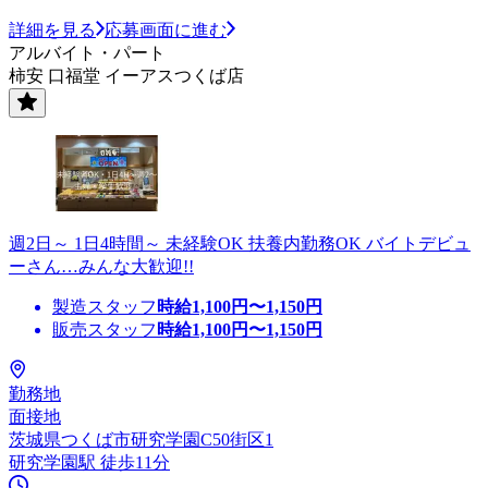
詳細を見る
応募画面に進む
アルバイト・パート
柿安 口福堂 イーアスつくば店
週2日～ 1日4時間～ 未経験OK 扶養内勤務OK バイトデビュ
ーさん…みんな大歓迎!!
製造スタッフ
時給
1,100
円〜
1,150
円
販売スタッフ
時給
1,100
円〜
1,150
円
勤務地
面接地
茨城県つくば市研究学園C50街区1
研究学園駅 徒歩11分