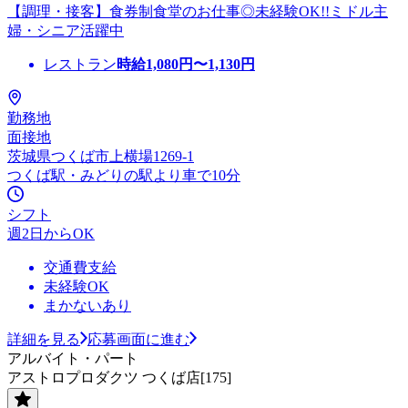
【調理・接客】食券制食堂のお仕事◎未経験OK!!ミドル主
婦・シニア活躍中
レストラン
時給
1,080
円〜
1,130
円
勤務地
面接地
茨城県つくば市上横場1269-1
つくば駅・みどりの駅より車で10分
シフト
週2日からOK
交通費支給
未経験OK
まかないあり
詳細を見る
応募画面に進む
アルバイト・パート
アストロプロダクツ つくば店[175]