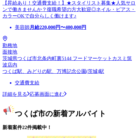
【昇給あり！交通費支給！】★スタイリスト募集★人気サロ
ンで働きませんか？復職希望の方大歓迎◎ネイル・ピアス・
カラーOKで自分らしく働けます♪
美容師
月給
220,000
円〜
400,000
円
勤務地
面接地
茨城県つくば市北条内町裏5144 フードマーケットカスミ筑
波店内
つくば駅、みどりの駅、万博記念公園(茨城)駅
交通費支給
詳細を見る
応募画面に進む
つくば市の新着アルバイト
新着案件22件掲載中！