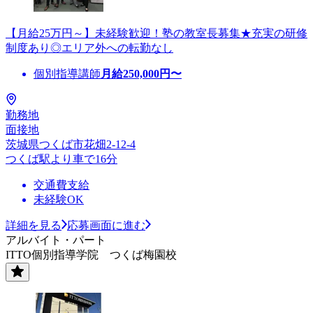
【月給25万円～】未経験歓迎！塾の教室長募集★充実の研修
制度あり◎エリア外への転勤なし
個別指導講師
月給
250,000
円〜
勤務地
面接地
茨城県つくば市花畑2-12-4
つくば駅より車で16分
交通費支給
未経験OK
詳細を見る
応募画面に進む
アルバイト・パート
ITTO個別指導学院 つくば梅園校