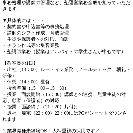
事務処理や講師の管理など、塾運営業務全般を担っていただ
きます。
▼具体的には・・・
・契約書や申込書等の事務処理
・講師のシフト作成、育成管理
・生徒や保護者への対応、面談
・チラシ作成等の集客業務
・塾講師業務（授業はアルバイトの学生さんが中心です）
【教室長の1日】
・出社（13：00）ルーティン業務（メールチェック、朝礼・
研修）
・休憩（14：00）昼食
・授業準備（15：00～15：30）
・授業・面談開始（15：30）講師との連携、児童生徒の対
応、顧客（保護者）の対応
・授業・面談終了（21：20）片付け
・退社・帰宅（22：00）22：00にはPCがシャットダウンさ
れます！
＼業界職種未経験OK！人柄重視の採用です／