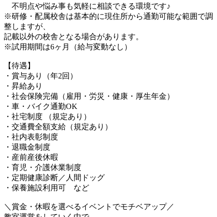
不明点や悩み事も気軽に相談できる環境です♪
※研修・配属校舎は基本的に現住所から通勤可能な範囲で調
整しますが、
記載以外の校舎となる場合があります。
※試用期間は6ヶ月（給与変動なし）
【待遇】
・賞与あり（年2回）
・昇給あり
・社会保険完備（雇用・労災・健康・厚生年金）
・車・バイク通勤OK
・社宅制度 （規定あり）
・交通費全額支給（規定あり）
・社内表彰制度
・退職金制度
・産前産後休暇
・育児・介護休業制度
・定期健康診断／人間ドッグ
・保養施設利用可 など
＼賞金・休暇を選べるイベントでモチベアップ／
教室運営をしていく中で、