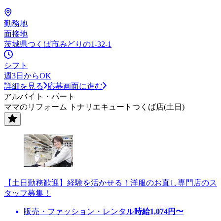
勤務地
面接地
茨城県つくば市みどりの1-32-1
シフト
週3日からOK
詳細を見る
応募画面に進む
アルバイト・パート
ママのリフォーム トナリエキュートつくば店(土日)
【土日勤務歓迎】経験を活かせる！洋服のお直し専門店のス
タッフ募集！
販売・ファッション・レンタル
時給
1,074
円〜