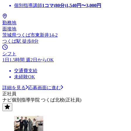
個別指導講師
1コマ(80分)
1,540
円〜
3,000
円
勤務地
面接地
茨城県つくば市東新井14-2
つくば駅 徒歩8分
シフト
1日1.5時間 週2日からOK
交通費支給
未経験OK
詳細を見る
応募画面に進む
正社員
ナビ個別指導学院 つくば北校(正社員)