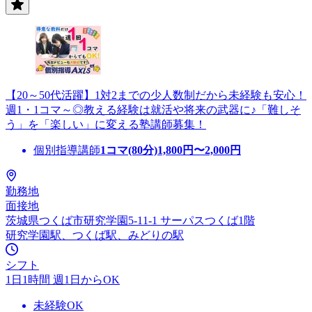
【20～50代活躍】1対2までの少人数制だから未経験も安心！
週1・1コマ～◎教える経験は就活や将来の武器に♪「難しそ
う」を「楽しい」に変える塾講師募集！
個別指導講師
1コマ(80分)
1,800
円〜
2,000
円
勤務地
面接地
茨城県つくば市研究学園5-11-1 サーパスつくば1階
研究学園駅、つくば駅、みどりの駅
シフト
1日1時間 週1日からOK
未経験OK