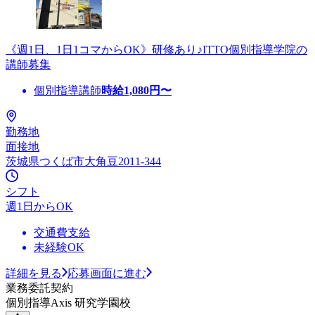
《週1日、1日1コマからOK》研修あり♪ITTO個別指導学院の
講師募集
個別指導講師
時給
1,080
円〜
勤務地
面接地
茨城県つくば市大角豆2011-344
シフト
週1日からOK
交通費支給
未経験OK
詳細を見る
応募画面に進む
業務委託契約
個別指導Axis 研究学園校