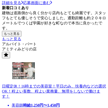
詳細を見る
応募画面に進む
新着口コミあり
建物は道路側から良く分かり店内もとても綺麗です。スタッ
フもとても優しそうで安心しました。通勤距離も約２０キロ
メートルでつくば学園が好きな町なので本当に良かったで
す。
もっと見る
もっと見る
アルバイト・パート
アミティみどりの店
日曜定休！16時までの美容室！平日のみ、扶養内などの選択
OK！程よい客数、程よい業務量、無理をしないで働けま
す！
美容師
時給
1,250
円〜
1,450
円