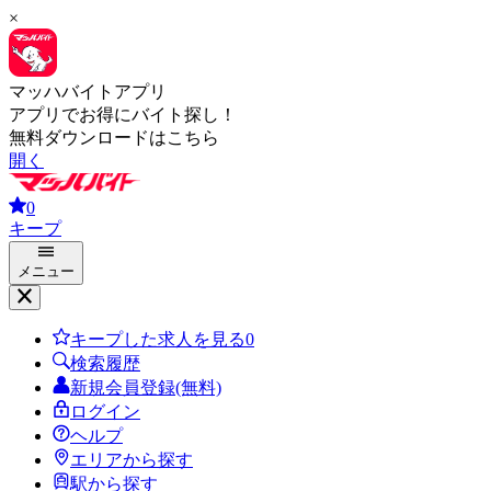
×
マッハバイトアプリ
アプリでお得にバイト探し！
無料ダウンロードはこちら
開く
0
キープ
メニュー
キープした求人を見る
0
検索履歴
新規会員登録(無料)
ログイン
ヘルプ
エリアから探す
駅から探す