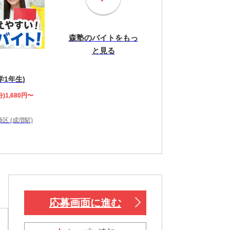
森塾のバイトをもっ
と見る
学1年生)
分)1,680円〜
区 (成増駅)
応募画面に進む