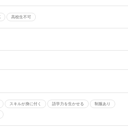
K
高校生不可
スキルが身に付く
語学力を生かせる
制服あり