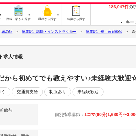
186,047件
の
す
路線・駅から探す
職種から探す
特徴から探す
キー
練馬駅
練馬駅、講師・インストラクター
練馬駅、塾・家庭教師
森
ート求人情報
」だから初めてでも教えやすい♪未経験大歓迎
付く
交通費支給
制服あり
未経験歓迎
給与
個別指導講師：
1コマ(80分)1,680円〜3,0