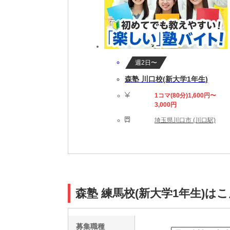
週2日〜
森塾 川口校(新大学1年生)
1コマ(80分)1,600円〜
3,000円
埼玉県川口市 (川口駅)
森塾 練馬校(新大学1年生)は
募集職種