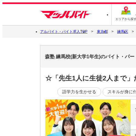
エリアから探
アルバイト・バイト求人TOP
東京都
練馬区
森塾 練馬校(新大学1年生)のバイト・パ
☆「先生1人に生徒2人まで
語学力を生かせる
スキルが身に