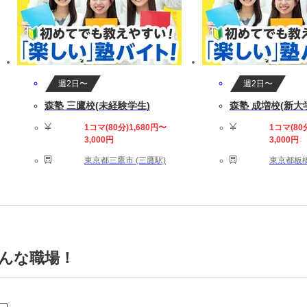
週2日〜
週2日〜
森塾 三鷹校(未経験学生)
森塾 成増校(新大
1コマ(80分)1,680円〜
1コマ(80
3,000円
3,000円
東京都三鷹市 (三鷹駅)
東京都板橋
こんな職場！