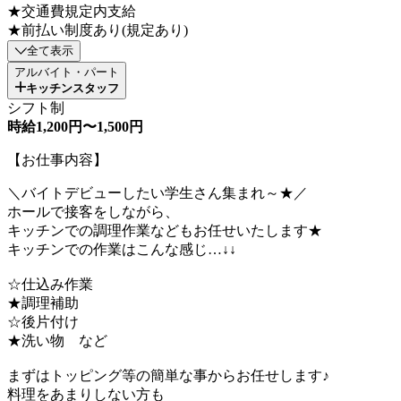
★交通費規定内支給
★前払い制度あり(規定あり)
全て表示
アルバイト・パート
キッチンスタッフ
シフト制
時給1,200円〜1,500円
【お仕事内容】
＼バイトデビューしたい学生さん集まれ～★／
ホールで接客をしながら、
キッチンでの調理作業などもお任せいたします★
キッチンでの作業はこんな感じ…↓↓
☆仕込み作業
★調理補助
☆後片付け
★洗い物 など
まずはトッピング等の簡単な事からお任せします♪
料理をあまりしない方も