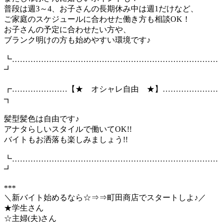
普段は週3～4、お子さんの長期休み中は週1だけなど、
ご家庭のスケジュールに合わせた働き方も相談OK！
お子さんの予定に合わせたい方や、
ブランク明けの方も始めやすい環境です♪
┗……………………………………………………………………
┛
┏…………………【★ オシャレ自由 ★】…………………
┓
髪型髪色は自由です♪
アナタらしいスタイルで働いてOK!!
バイトもお洒落も楽しみましょう!!
┗……………………………………………………………………
┛
***
＼新バイト始めるなら☆⇒⇒町田商店でスタートしよ♪／
★学生さん
☆主婦(夫)さん