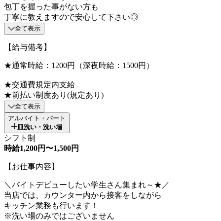
包丁を握った事がない方も
丁寧に教えますので安心して下さい◎
全て表示
【給与備考】
★通常時給：1200円（深夜時給：1500円）
★交通費規定内支給
★前払い制度あり(規定あり)
全て表示
アルバイト・パート
皿洗い・洗い場
シフト制
時給1,200円〜1,500円
【お仕事内容】
＼バイトデビューしたい学生さん集まれ～★／
当店では、カウンター内から接客をしながら
キッチン業務も行います！
※洗い場のみではございません