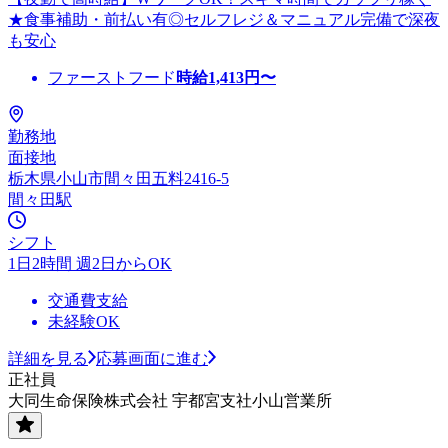
★食事補助・前払い有◎セルフレジ＆マニュアル完備で深夜
も安心
ファーストフード
時給
1,413
円〜
勤務地
面接地
栃木県小山市間々田五料2416-5
間々田駅
シフト
1日2時間 週2日からOK
交通費支給
未経験OK
詳細を見る
応募画面に進む
正社員
大同生命保険株式会社 宇都宮支社小山営業所