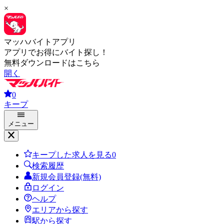
×
マッハバイトアプリ
アプリでお得にバイト探し！
無料ダウンロードはこちら
開く
0
キープ
メニュー
キープした求人を見る
0
検索履歴
新規会員登録(無料)
ログイン
ヘルプ
エリアから探す
駅から探す