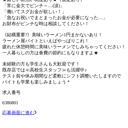
「常に金欠でピンチ～…(涙)」
「働いてスグお金が欲しい！」
「急なお祝いでまとまったお金が必要になった…」
お財布がピンチな時は相談してください！
《結構重要?》美味いラーメン1円まかないあり！
ラーメン屋バイトといえばやっぱりこれ！
疲れた休憩時間に美味いラーメンでしみちゃってください！
一人暮らしの方は食費の節約にもなりますよ★
未経験の方も学生さんも大歓迎です！
既存店では≪高校生スタッフ≫も活躍中♪
テスト前や休み期間など柔軟にシフト調整いたしますので
バイトも学業も楽しみましょう＊
求人番号
6386801
応募画面に進む