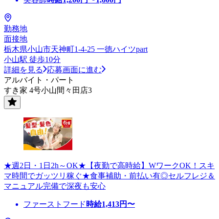
勤務地
面接地
栃木県小山市天神町1‐4‐25 一徳ハイツpart
小山駅 徒歩10分
詳細を見る
応募画面に進む
アルバイト・パート
すき家 4号小山間々田店3
★週2日・1日2h～OK★【夜勤で高時給】WワークOK！スキ
マ時間でガッツリ稼ぐ★食事補助・前払い有◎セルフレジ＆
マニュアル完備で深夜も安心
ファーストフード
時給
1,413
円〜