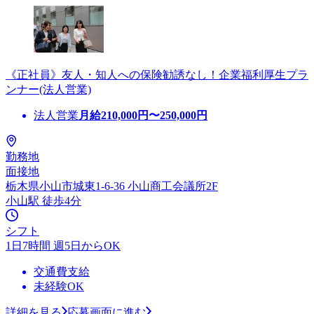
《正社員》友人・知人への保険勧誘なし！企業福利厚生プラ
ンナー(法人営業)
法人営業
月給
210,000
円〜
250,000
円
勤務地
面接地
栃木県小山市城東1-6-36 小山商工会議所2F
小山駅 徒歩4分
シフト
1日7時間 週5日からOK
交通費支給
未経験OK
詳細を見る
応募画面に進む