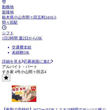
勤務地
面接地
栃木県小山市間々田五料2416-5
間々田駅
シフト
1日2時間 週2日からOK
交通費支給
未経験OK
詳細を見る
応募画面に進む
アルバイト・パート
すき家 4号小山間々田店4
【夜勤で高時給】WワークOK！スキマ時間でガッツリ稼ぐ