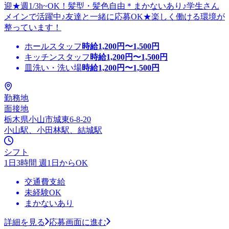
迎★週1/3h~OK！髪型・髪色自由＊まかないあり♪学生さん
メインで活躍中♪友達と一緒に応募OK★楽しく働ける環境が
整っています！
ホールスタッフ
時給
1,200
円〜
1,500
円
キッチンスタッフ
時給
1,200
円〜
1,500
円
皿洗い・洗い場
時給
1,200
円〜
1,500
円
勤務地
面接地
栃木県小山市城東6-8-20
小山駅、小田林駅、結城駅
シフト
1日3時間 週1日からOK
交通費支給
未経験OK
まかないあり
詳細を見る
応募画面に進む