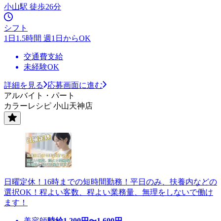
小山駅 徒歩26分
シフト
1日1.5時間 週1日からOK
交通費支給
未経験OK
詳細を見る
応募画面に進む
アルバイト・パート
カラーレシピ 小山天神店
日曜定休！16時までの短時間勤務！平日のみ、扶養内などの
選択OK！程よい客数、程よい業務量、無理をしないで働け
ます！
美容師
時給
1,200
円〜
1,600
円