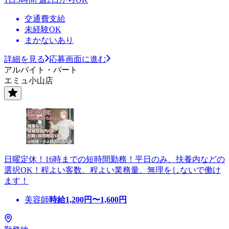
交通費支給
未経験OK
まかないあり
詳細を見る
応募画面に進む
アルバイト・パート
エミュ小山店
日曜定休！16時までの短時間勤務！平日のみ、扶養内などの
選択OK！程よい客数、程よい業務量、無理をしないで働け
ます！
美容師
時給
1,200
円〜
1,600
円