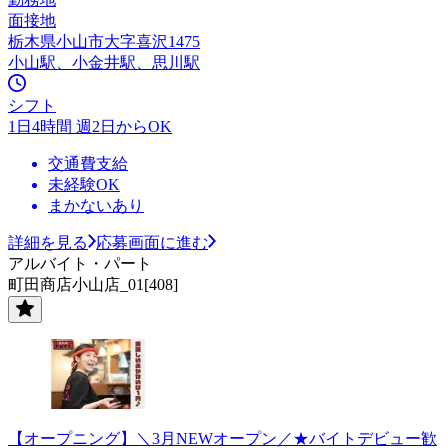
面接地
栃木県小山市大字喜沢1475
小山駅、小金井駅、思川駅
シフト
1日4時間 週2日からOK
交通費支給
未経験OK
まかないあり
詳細を見る
応募画面に進む
アルバイト・パート
町田商店小山店_01[408]
【オープニング】＼3月NEWオープン／★バイトデビュー歓