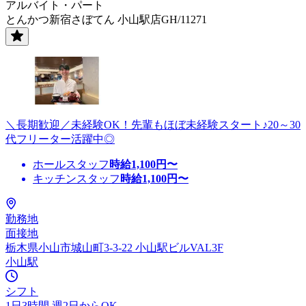
アルバイト・パート
とんかつ新宿さぼてん 小山駅店GH/11271
＼長期歓迎／未経験OK！先輩もほぼ未経験スタート♪20～30
代フリーター活躍中◎
ホールスタッフ
時給
1,100
円〜
キッチンスタッフ
時給
1,100
円〜
勤務地
面接地
栃木県小山市城山町3-3-22 小山駅ビルVAL3F
小山駅
シフト
1日3時間 週2日からOK