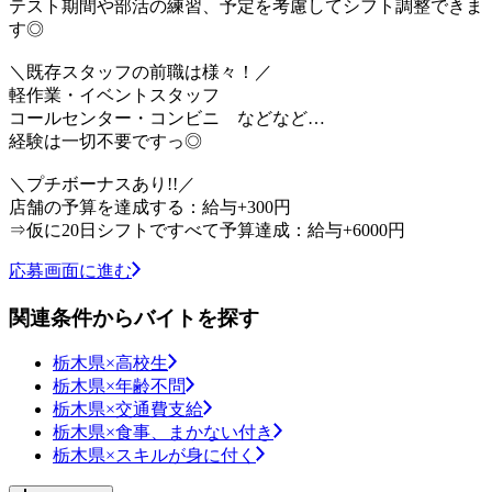
テスト期間や部活の練習、予定を考慮してシフト調整できま
す◎
＼既存スタッフの前職は様々！／
軽作業・イベントスタッフ
コールセンター・コンビニ などなど…
経験は一切不要ですっ◎
＼プチボーナスあり!!／
店舗の予算を達成する：給与+300円
⇒仮に20日シフトですべて予算達成：給与+6000円
応募画面に進む
関連条件からバイトを探す
栃木県×高校生
栃木県×年齢不問
栃木県×交通費支給
栃木県×食事、まかない付き
栃木県×スキルが身に付く