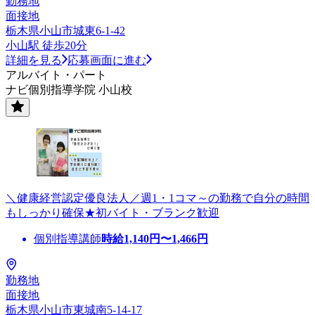
勤務地
面接地
栃木県小山市城東6-1-42
小山駅 徒歩20分
詳細を見る
応募画面に進む
アルバイト・パート
ナビ個別指導学院 小山校
＼健康経営認定優良法人／週1・1コマ～の勤務で自分の時間
もしっかり確保★初バイト・ブランク歓迎
個別指導講師
時給
1,140
円〜
1,466
円
勤務地
面接地
栃木県小山市東城南5-14-17