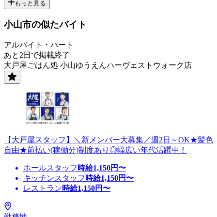
もっと見る
小山市の似たバイト
アルバイト・パート
あと2日で掲載終了
大戸屋ごはん処 小山ゆうえんハーヴェストウォーク店
【大戸屋スタッフ】＼新メンバー大募集／週2日～OK★髪色
自由★前払い(稼働分)制度あり◎幅広い年代活躍中！
ホールスタッフ
時給
1,150
円〜
キッチンスタッフ
時給
1,150
円〜
レストラン
時給
1,150
円〜
勤務地