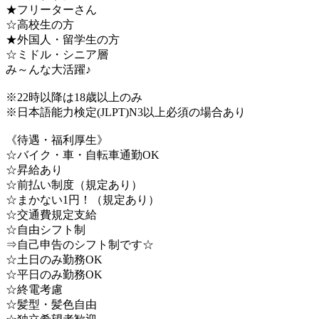
★フリーターさん
☆高校生の方
★外国人・留学生の方
☆ミドル・シニア層
み～んな大活躍♪
※22時以降は18歳以上のみ
※日本語能力検定(JLPT)N3以上必須の場合あり
《待遇・福利厚生》
☆バイク・車・自転車通勤OK
☆昇給あり
☆前払い制度（規定あり）
☆まかない1円！（規定あり）
☆交通費規定支給
☆自由シフト制
⇒自己申告のシフト制です☆
☆土日のみ勤務OK
☆平日のみ勤務OK
☆終電考慮
☆髪型・髪色自由