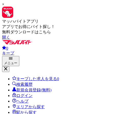
×
マッハバイトアプリ
アプリでお得にバイト探し！
無料ダウンロードはこちら
開く
0
キープ
メニュー
キープした求人を見る
0
検索履歴
新規会員登録(無料)
ログイン
ヘルプ
エリアから探す
駅から探す