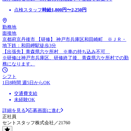
点検スタッフ
時給
1,800
円〜
2,250
円
勤務地
面接地
京都府京丹後市 【研修】 神戸市兵庫区和田崎町 ※ＪＲ・
地下鉄：和田岬駅徒歩3分
【出張先】青森県六ケ所村 ※車の持ち込み不可
※研修は神戸市兵庫区、研修終了後、青森県六ケ所村での勤
務になります。
シフト
1日8時間 週5日からOK
交通費支給
未経験OK
詳細を見る
応募画面に進む
正社員
セントスタッフ株式会社／21760