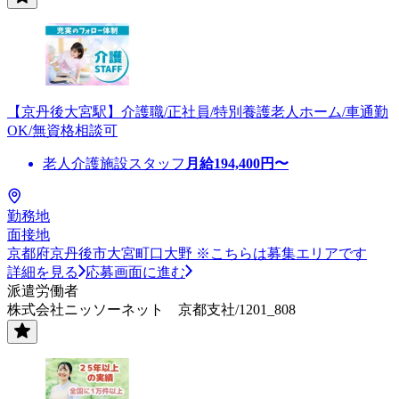
【京丹後大宮駅】介護職/正社員/特別養護老人ホーム/車通勤
OK/無資格相談可
老人介護施設スタッフ
月給
194,400
円〜
勤務地
面接地
京都府京丹後市大宮町口大野 ※こちらは募集エリアです
詳細を見る
応募画面に進む
派遣労働者
株式会社ニッソーネット 京都支社/1201_808