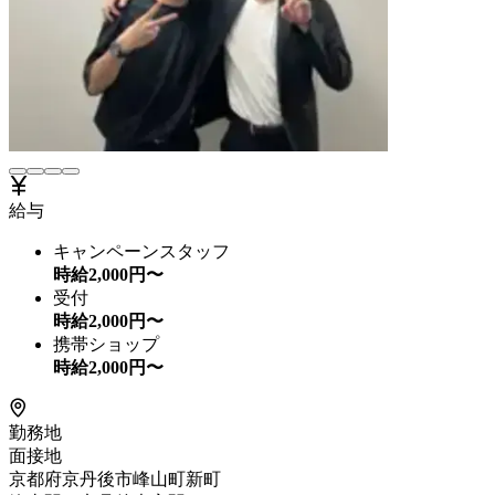
給与
キャンペーンスタッフ
時給
2,000
円〜
受付
時給
2,000
円〜
携帯ショップ
時給
2,000
円〜
勤務地
面接地
京都府京丹後市峰山町新町