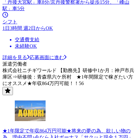
「丹後大宮駅」車8分/京丹後警察署から徒歩15分、「峰山
駅」車5分
シフト
1日3時間 週2日からOK
交通費支給
未経験OK
詳細を見る
応募画面に進む
派遣労働者
株式会社ニチギワールド 【勤務先】研修中1か月：神戸市兵
庫区⇒研修後：青森県六ケ所村 ★1年間限定で稼ぎたい方
にオススメ★年収864万円可能！！56
★1年限定で年収864万円可能★将来の夢の為、欲しい物の
為、理由不問♪今なら入社ボーナス「サクッと現金１万円」