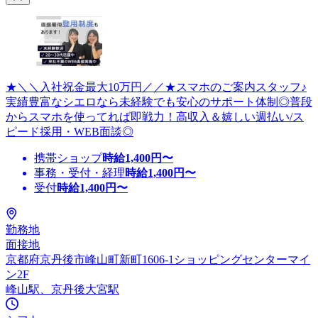
★＼＼入社祝金最大10万円／／★スマホのご案内スタッフ♪
実績豊富なシエロなら未経験でも安心のサポート体制◎普段
からスマホを使ってれば即戦力！高収入＆嬉しい週払い/ス
ピード採用・WEB面談◎
携帯ショップ
時給
1,400
円〜
事務・受付・経理
時給
1,400
円〜
受付
時給
1,400
円〜
勤務地
面接地
京都府京丹後市峰山町新町1606-1ショッピングセンターマイ
ン2F
峰山駅、京丹後大宮駅