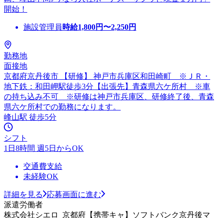
開始！
施設管理員
時給
1,800
円〜
2,250
円
勤務地
面接地
京都府京丹後市 【研修】 神戸市兵庫区和田崎町 ※ＪＲ・
地下鉄：和田岬駅徒歩3分【出張先】青森県六ケ所村 ※車
の持ち込み不可 ※研修は神戸市兵庫区、研修終了後、青森
県六ケ所村での勤務になります。
峰山駅 徒歩5分
シフト
1日8時間 週5日からOK
交通費支給
未経験OK
詳細を見る
応募画面に進む
派遣労働者
株式会社シエロ_京都府【携帯キャ】ソフトバンク京丹後マ