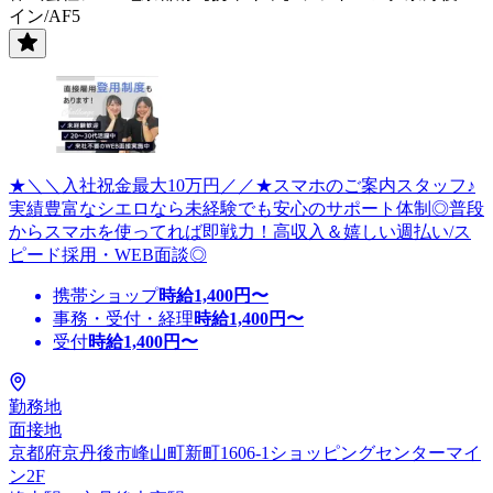
イン/AF5
★＼＼入社祝金最大10万円／／★スマホのご案内スタッフ♪
実績豊富なシエロなら未経験でも安心のサポート体制◎普段
からスマホを使ってれば即戦力！高収入＆嬉しい週払い/ス
ピード採用・WEB面談◎
携帯ショップ
時給
1,400
円〜
事務・受付・経理
時給
1,400
円〜
受付
時給
1,400
円〜
勤務地
面接地
京都府京丹後市峰山町新町1606-1ショッピングセンターマイ
ン2F