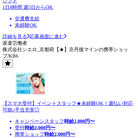
シフト
1日8時間 週5日からOK
交通費支給
未経験OK
詳細を見る
応募画面に進む
派遣労働者
株式会社シエロ_京都府【★】京丹後マインの携帯ショッ
プ/KB6
【スマホ受付】イベントスタッフ★未経験OK！週払い対応
可能♪手当充実◎
キャンペーンスタッフ
時給
2,000
円〜
受付
時給
2,000
円〜
携帯ショップ
時給
2,000
円〜