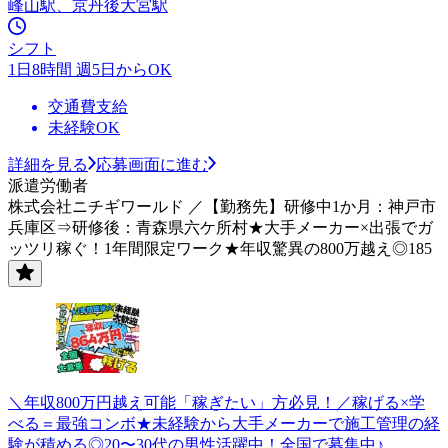
峰山駅、京丹後大宮駅
シフト
1日8時間 週5日からOK
交通費支給
未経験OK
詳細を見る
応募画面に進む
派遣労働者
株式会社ニチギワールド ／【勤務先】研修中1か月：神戸市
兵庫区⇒研修後：青森県六ケ所村★大手メーカー×出張でガ
ッツリ稼ぐ！1年間限定ワーク★年収驚異の800万越え◎185
＼年収800万円越え可能「稼ぎたい」方必見！／稼げる×学
べる＝最強コンボ★未経験から大手メーカーで施工管理の経
験が積める◎20〜30代の男性活躍中！全国で募集中♪