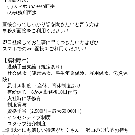
(1)スマホでのweb面接
(2)事務所面接
直接会ってしっかり話を聞きたいと言う方は
事務所面接をご利用ください！
即日登録してお仕事に早くつきたい方はぜひ
スマホでのweb面接をご利用ください！
【福利厚生】
・通勤手当支給（規定あり）
・社会保険（健康保険、厚生年金保険、雇用保険、労災保
険）
・忌引き制度 ・産休、育休制度あり
・有給休暇：6か月勤務後10日付与
・入社時に研修有
・制服貸与
・資格手当（2,500円～最大60,000円）
・インセンティブ制度
・スタッフ紹介制度
上記以外にも嬉しい待遇がたくさん！ 沢山のご応募お待ち