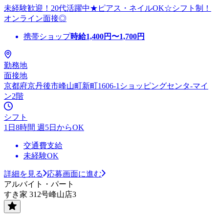
未経験歓迎！20代活躍中★ピアス・ネイルOK☆シフト制！
オンライン面接◎
携帯ショップ
時給
1,400
円〜
1,700
円
勤務地
面接地
京都府京丹後市峰山町新町1606-1ショッピングセンタ-マイ
ン2階
シフト
1日8時間 週5日からOK
交通費支給
未経験OK
詳細を見る
応募画面に進む
アルバイト・パート
すき家 312号峰山店3