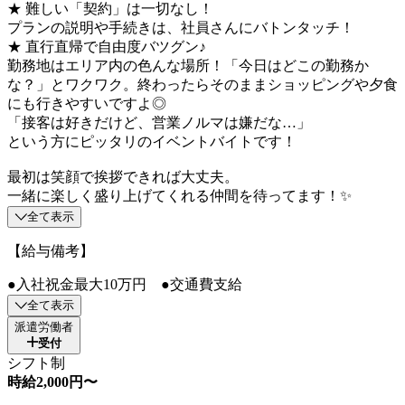
★ 難しい「契約」は一切なし！
プランの説明や手続きは、社員さんにバトンタッチ！
★ 直行直帰で自由度バツグン♪
勤務地はエリア内の色んな場所！「今日はどこの勤務か
な？」とワクワク。終わったらそのままショッピングや夕食
にも行きやすいですよ◎
「接客は好きだけど、営業ノルマは嫌だな…」
という方にピッタリのイベントバイトです！
最初は笑顔で挨拶できれば大丈夫。
一緒に楽しく盛り上げてくれる仲間を待ってます！✨
全て表示
【給与備考】
●入社祝金最大10万円 ●交通費支給
全て表示
派遣労働者
受付
シフト制
時給2,000円〜