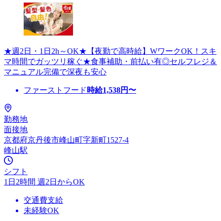
★週2日・1日2h～OK★【夜勤で高時給】WワークOK！スキ
マ時間でガッツリ稼ぐ★食事補助・前払い有◎セルフレジ＆
マニュアル完備で深夜も安心
ファーストフード
時給
1,538
円〜
勤務地
面接地
京都府京丹後市峰山町字新町1527-4
峰山駅
シフト
1日2時間 週2日からOK
交通費支給
未経験OK