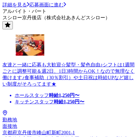
詳細を見る
応募画面に進む
アルバイト・パート
スシロー京丹後店（株式会社あきんどスシロー）
友達と一緒に応募も大歓迎☆髪型・髪色自由♪シフトは1週間
ごとに調整可能＆週2日、1日3時間からOK！なので無理なく
働けます♪食事補助（30％割引）や土日祝は時給UPなど嬉し
い制度がそろってます★
ホールスタッフ
時給
1,250
円〜
キッチンスタッフ
時給
1,250
円〜
勤務地
面接地
京都府京丹後市峰山町新町2001-1