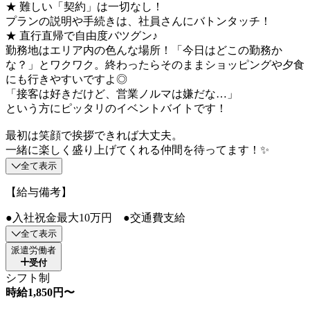
★ 難しい「契約」は一切なし！
プランの説明や手続きは、社員さんにバトンタッチ！
★ 直行直帰で自由度バツグン♪
勤務地はエリア内の色んな場所！「今日はどこの勤務か
な？」とワクワク。終わったらそのままショッピングや夕食
にも行きやすいですよ◎
「接客は好きだけど、営業ノルマは嫌だな…」
という方にピッタリのイベントバイトです！
最初は笑顔で挨拶できれば大丈夫。
一緒に楽しく盛り上げてくれる仲間を待ってます！✨
全て表示
【給与備考】
●入社祝金最大10万円 ●交通費支給
全て表示
派遣労働者
受付
シフト制
時給1,850円〜