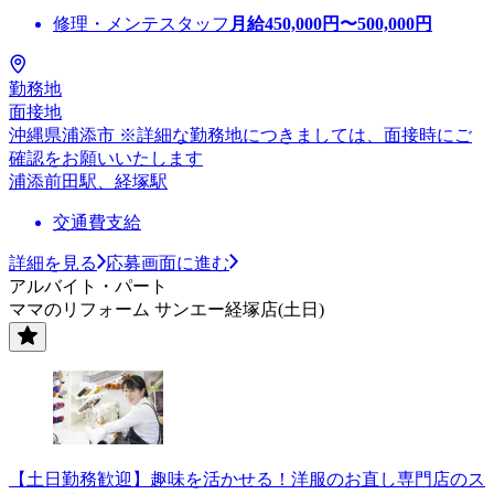
修理・メンテスタッフ
月給
450,000
円〜
500,000
円
勤務地
面接地
沖縄県浦添市 ※詳細な勤務地につきましては、面接時にご
確認をお願いいたします
浦添前田駅、経塚駅
交通費支給
詳細を見る
応募画面に進む
アルバイト・パート
ママのリフォーム サンエー経塚店(土日)
【土日勤務歓迎】趣味を活かせる！洋服のお直し専門店のス