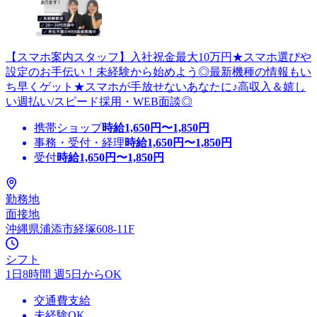
【スマホ案内スタッフ】入社祝金最大10万円★スマホ選びや
設定のお手伝い！未経験から始めよう◎最新機種の情報もい
ち早くゲット★スマホが手放せないあなたに♪高収入＆嬉し
い週払い/スピード採用・WEB面談◎
携帯ショップ
時給
1,650
円〜
1,850
円
事務・受付・経理
時給
1,650
円〜
1,850
円
受付
時給
1,650
円〜
1,850
円
勤務地
面接地
沖縄県浦添市経塚608-11F
シフト
1日8時間 週5日からOK
交通費支給
未経験OK