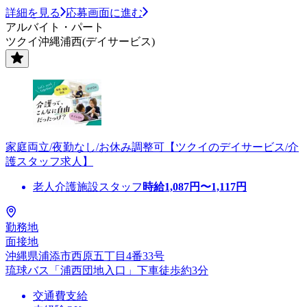
詳細を見る
応募画面に進む
アルバイト・パート
ツクイ沖縄浦西(デイサービス)
家庭両立/夜勤なし/お休み調整可【ツクイのデイサービス/介
護スタッフ求人】
老人介護施設スタッフ
時給
1,087
円〜
1,117
円
勤務地
面接地
沖縄県浦添市西原五丁目4番33号
琉球バス「浦西団地入口」下車徒歩約3分
交通費支給