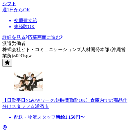
シフト
週1日からOK
交通費支給
未経験OK
詳細を見る
応募画面に進む
派遣労働者
株式会社ヒト・コミュニケーションズ人材開発本部 (沖縄営
業所)/s0f31sgw
【日勤平日のみ/Wワーク/短時間勤務OK】倉庫内での商品仕
分けスタッフ☆浦添市
配送・物流スタッフ
時給
1,150
円〜