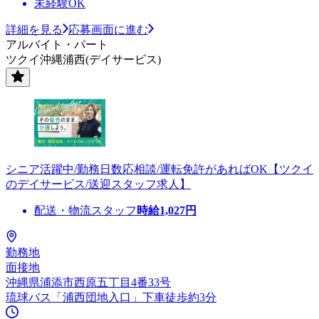
未経験OK
詳細を見る
応募画面に進む
アルバイト・パート
ツクイ沖縄浦西(デイサービス)
シニア活躍中/勤務日数応相談/運転免許があればOK【ツクイ
のデイサービス/送迎スタッフ求人】
配送・物流スタッフ
時給
1,027
円
勤務地
面接地
沖縄県浦添市西原五丁目4番33号
琉球バス「浦西団地入口」下車徒歩約3分