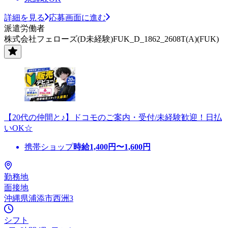
詳細を見る
応募画面に進む
派遣労働者
株式会社フェローズ(D未経験)FUK_D_1862_2608T(A)(FUK)
【20代の仲間と♪】ドコモのご案内・受付/未経験歓迎！日払
いOK☆
携帯ショップ
時給
1,400
円〜
1,600
円
勤務地
面接地
沖縄県浦添市西洲3
シフト