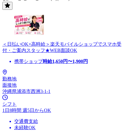
＜日払いOK×高時給＞楽天モバイルショップでスマホ受
付・ご案内スタッフ★WEB面談OK
携帯ショップ
時給
1,650
円〜
1,900
円
勤務地
面接地
沖縄県浦添市西洲3-1-1
シフト
1日8時間 週5日からOK
交通費支給
未経験OK