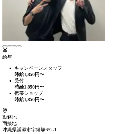
給与
キャンペーンスタッフ
時給
1,850
円〜
受付
時給
1,850
円〜
携帯ショップ
時給
1,850
円〜
勤務地
面接地
沖縄県浦添市字経塚652-1