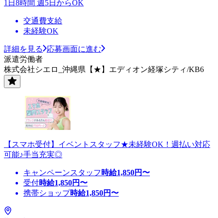
1日8時間 週5日からOK
交通費支給
未経験OK
詳細を見る
応募画面に進む
派遣労働者
株式会社シエロ_沖縄県【★】エディオン経塚シティ/KB6
【スマホ受付】イベントスタッフ★未経験OK！週払い対応
可能♪手当充実◎
キャンペーンスタッフ
時給
1,850
円〜
受付
時給
1,850
円〜
携帯ショップ
時給
1,850
円〜