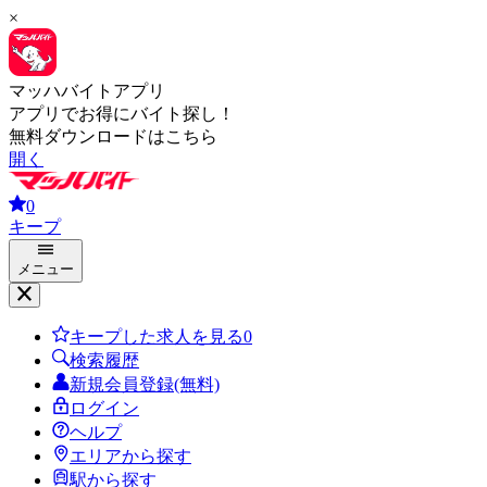
×
マッハバイトアプリ
アプリでお得にバイト探し！
無料ダウンロードはこちら
開く
0
キープ
メニュー
キープした求人を見る
0
検索履歴
新規会員登録(無料)
ログイン
ヘルプ
エリアから探す
駅から探す