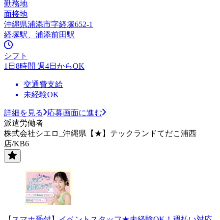
勤務地
面接地
沖縄県浦添市字経塚652-1
経塚駅、浦添前田駅
シフト
1日8時間 週4日からOK
交通費支給
未経験OK
詳細を見る
応募画面に進む
派遣労働者
株式会社シエロ_沖縄県【★】テックランドてだこ浦西
店/KB6
【スマホ受付】イベントスタッフ★未経験OK！週払い対応