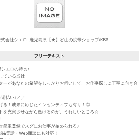
株式会社シエロ_鹿児島県【★】谷山の携帯ショップ/KB6
フリーテキスト
!シエロの特長♪
している当社！
ターがあなたの希望をしっかりお伺いして、お仕事探しに丁寧に向き合
×週払い♪／／
げる！成果に応じたインセンティブも有り！◎
トを充実させながら働けるのが、うれしいところ☆
！
K☆簡単登録でスグにお仕事が始められる♪
録&電話・Web面談にも対応！