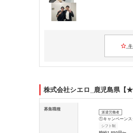
キ
株式会社シエロ_鹿児島県【★
募集職種
派遣労働者
①キャンペーンス
シフト制
時給
1,850
円〜