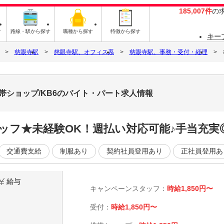
185,007件
の
す
路線・駅から探す
職種から探す
特徴から探す
キー
慈眼寺駅
慈眼寺駅、オフィス系
慈眼寺駅、事務・受付・経理
帯ショップ/KB6のバイト・パート求人情報
ッフ★未経験OK！週払い対応可能♪手当充実
交通費支給
制服あり
契約社員登用あり
正社員登用あ
給与
キャンペーンスタッフ：
時給1,850円〜
受付：
時給1,850円〜