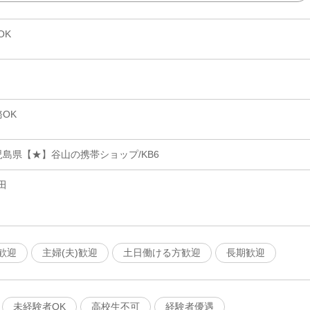
OK
OK
島県【★】谷山の携帯ショップ/KB6
田
歓迎
主婦(夫)歓迎
土日働ける方歓迎
長期歓迎
未経験者OK
高校生不可
経験者優遇