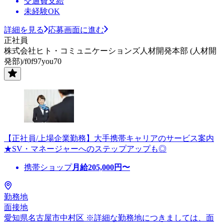
交通費支給
未経験OK
詳細を見る
応募画面に進む
正社員
株式会社ヒト・コミュニケーションズ人材開発本部 (人材開
発部)/f0f97you70
【正社員/上場企業勤務】大手携帯キャリアのサービス案内
★SV・マネージャーへのステップアップも◎
携帯ショップ
月給
205,000
円〜
勤務地
面接地
愛知県名古屋市中村区 ※詳細な勤務地につきましては、面