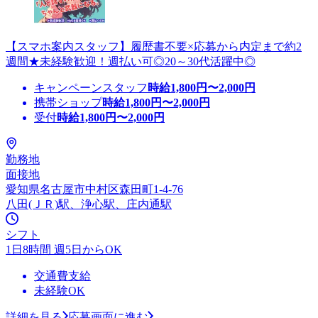
【スマホ案内スタッフ】履歴書不要×応募から内定まで約2
週間★未経験歓迎！週払い可◎20～30代活躍中◎
キャンペーンスタッフ
時給
1,800
円〜
2,000
円
携帯ショップ
時給
1,800
円〜
2,000
円
受付
時給
1,800
円〜
2,000
円
勤務地
面接地
愛知県名古屋市中村区森田町1-4-76
八田(ＪＲ)駅、浄心駅、庄内通駅
シフト
1日8時間 週5日からOK
交通費支給
未経験OK
詳細を見る
応募画面に進む