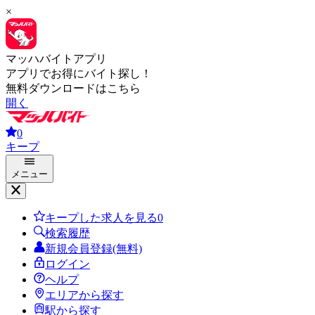
×
マッハバイトアプリ
アプリでお得にバイト探し！
無料ダウンロードはこちら
開く
0
キープ
メニュー
キープした求人を見る
0
検索履歴
新規会員登録(無料)
ログイン
ヘルプ
エリアから探す
駅から探す