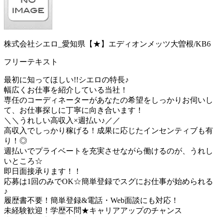
株式会社シエロ_愛知県【★】エディオンメッツ大曽根/KB6
フリーテキスト
最初に知ってほしい!!シエロの特長♪
幅広くお仕事を紹介している当社！
専任のコーディネーターがあなたの希望をしっかりお伺いし
て、お仕事探しに丁寧に向き合います！
＼＼うれしい高収入×週払い♪／／
高収入でしっかり稼げる！成果に応じたインセンティブも有
り！◎
週払いでプライベートを充実させながら働けるのが、うれし
いところ☆
即日面接承ります！！
応募は1回のみでOK☆簡単登録でスグにお仕事が始められる
♪
履歴書不要！簡単登録&電話・Web面談にも対応！
未経験歓迎！学歴不問★キャリアアップのチャンス