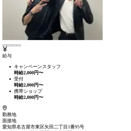
給与
キャンペーンスタッフ
時給
2,000
円〜
受付
時給
2,000
円〜
携帯ショップ
時給
2,000
円〜
勤務地
面接地
愛知県名古屋市東区矢田二丁目1番95号