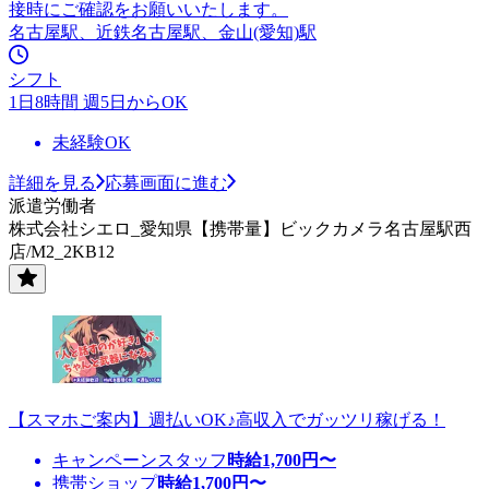
接時にご確認をお願いいたします。
名古屋駅、近鉄名古屋駅、金山(愛知)駅
シフト
1日8時間 週5日からOK
未経験OK
詳細を見る
応募画面に進む
派遣労働者
株式会社シエロ_愛知県【携帯量】ビックカメラ名古屋駅西
店/M2_2KB12
【スマホご案内】週払いOK♪高収入でガッツリ稼げる！
キャンペーンスタッフ
時給
1,700
円〜
携帯ショップ
時給
1,700
円〜