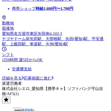
携帯ショップ
時給
1,600
円〜
1,700
円
勤務地
面接地
愛知県名古屋市東区矢田南4-102-3
ナゴヤドーム前矢田駅、大曽根駅、矢田(愛知)駅、平安通
駅、上飯田駅、車道駅、今池(愛知)駅
シフト
1日8時間 週5日からOK
交通費支給
詳細を見る
応募画面に進む
派遣労働者
株式会社シエロ_愛知県【携帯キャ】ソフトバンク守山吉
根/AF5(1)