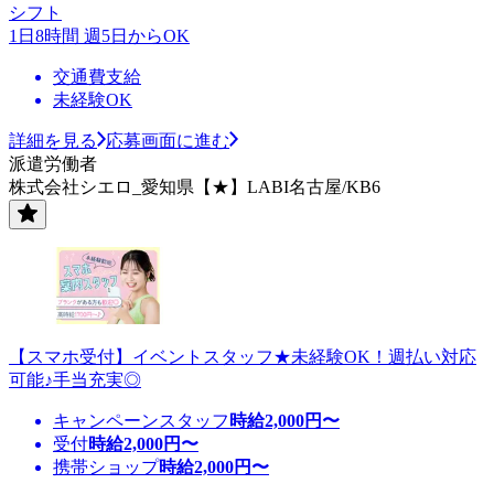
シフト
1日8時間 週5日からOK
交通費支給
未経験OK
詳細を見る
応募画面に進む
派遣労働者
株式会社シエロ_愛知県【★】LABI名古屋/KB6
【スマホ受付】イベントスタッフ★未経験OK！週払い対応
可能♪手当充実◎
キャンペーンスタッフ
時給
2,000
円〜
受付
時給
2,000
円〜
携帯ショップ
時給
2,000
円〜