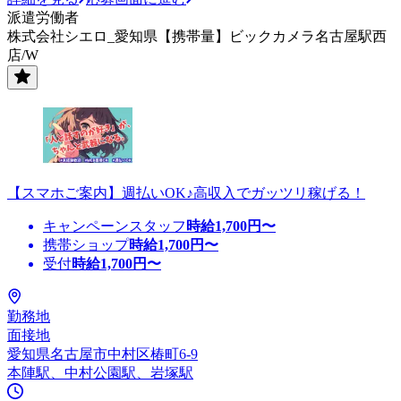
派遣労働者
株式会社シエロ_愛知県【携帯量】ビックカメラ名古屋駅西
店/W
【スマホご案内】週払いOK♪高収入でガッツリ稼げる！
キャンペーンスタッフ
時給
1,700
円〜
携帯ショップ
時給
1,700
円〜
受付
時給
1,700
円〜
勤務地
面接地
愛知県名古屋市中村区椿町6-9
本陣駅、中村公園駅、岩塚駅