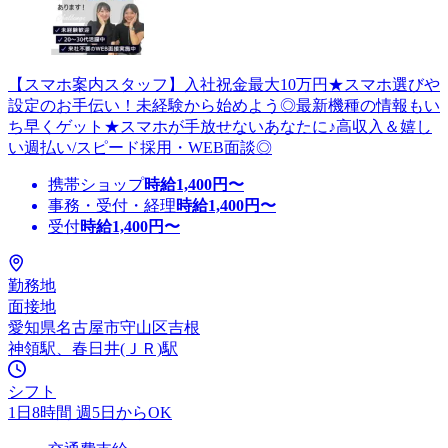
【スマホ案内スタッフ】入社祝金最大10万円★スマホ選びや
設定のお手伝い！未経験から始めよう◎最新機種の情報もい
ち早くゲット★スマホが手放せないあなたに♪高収入＆嬉し
い週払い/スピード採用・WEB面談◎
携帯ショップ
時給
1,400
円〜
事務・受付・経理
時給
1,400
円〜
受付
時給
1,400
円〜
勤務地
面接地
愛知県名古屋市守山区吉根
神領駅、春日井(ＪＲ)駅
シフト
1日8時間 週5日からOK