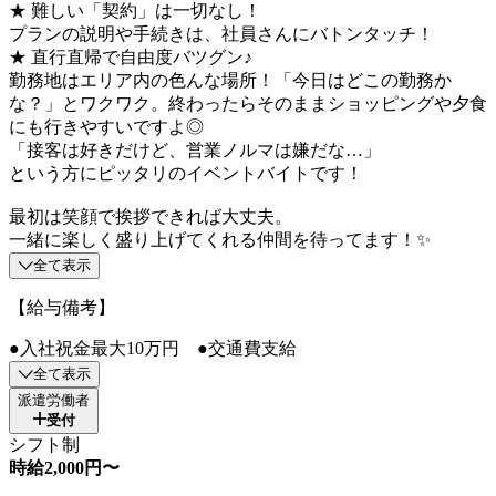
★ 難しい「契約」は一切なし！
プランの説明や手続きは、社員さんにバトンタッチ！
★ 直行直帰で自由度バツグン♪
勤務地はエリア内の色んな場所！「今日はどこの勤務か
な？」とワクワク。終わったらそのままショッピングや夕食
にも行きやすいですよ◎
「接客は好きだけど、営業ノルマは嫌だな…」
という方にピッタリのイベントバイトです！
最初は笑顔で挨拶できれば大丈夫。
一緒に楽しく盛り上げてくれる仲間を待ってます！✨
全て表示
【給与備考】
●入社祝金最大10万円 ●交通費支給
全て表示
派遣労働者
受付
シフト制
時給2,000円〜