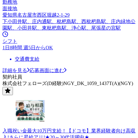
勤務地
面接地
愛知県名古屋市西区堀越2-1-29
下小田井駅、庄内通駅、枇杷島駅、西枇杷島駅、庄内緑地公
園駅、小田井駅、東枇杷島駅、浄心駅、尾張星の宮駅
シフト
1日8時間 週5日からOK
交通費支給
詳細を見る
応募画面に進む
契約社員
株式会社フェローズ(D経験)NGY_DK_1059_1437T(A)(NGY)
入職祝い金最大10万円支給！【ドコモ】業界経験者向け高収
入!さらに昇給アリ!★20～30代活躍中★