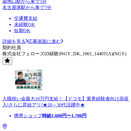
築地口駅から車で5分
名古屋港駅から車で7分
交通費支給
未経験OK
短期OK
詳細を見る
応募画面に進む
契約社員
株式会社フェローズ(D経験)NGY_DK_1061_1440T(A)(NGY)
入職祝い金最大10万円支給！【ドコモ】業界経験者向け高収
入!さらに昇給アリ!★20～30代活躍中★
携帯ショップ
時給
1,600
円〜
1,700
円