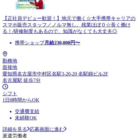
【正社員デビュー歓迎！】地元で働く☆大手携帯キャリアの
スマホ販売スタッフ／ノルマ無し、残業ほぼ０☆長く働け
る！/研修制度もあるので、知識がなくても大丈夫◎
携帯ショップ
月給
230,000
円〜
勤務地
面接地
愛知県名古屋市中村区名駅3-20-20 名駅錦ビル2F
名古屋駅 徒歩7分
シフト
1日8時間からOK
交通費支給
未経験OK
詳細を見る
応募画面に進む
派遣労働者