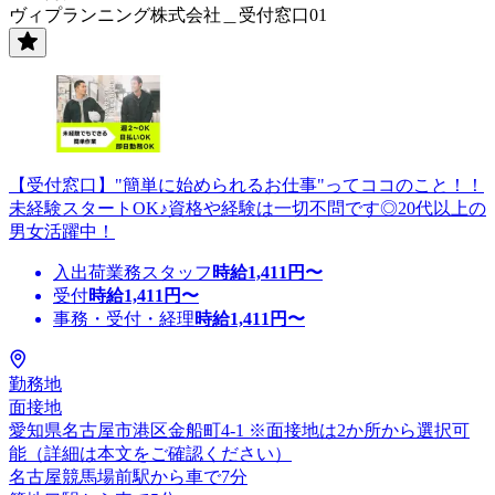
ヴィプランニング株式会社＿受付窓口01
【受付窓口】"簡単に始められるお仕事"ってココのこと！！
未経験スタートOK♪資格や経験は一切不問です◎20代以上の
男女活躍中！
入出荷業務スタッフ
時給
1,411
円〜
受付
時給
1,411
円〜
事務・受付・経理
時給
1,411
円〜
勤務地
面接地
愛知県名古屋市港区金船町4-1 ※面接地は2か所から選択可
能（詳細は本文をご確認ください）
名古屋競馬場前駅から車で7分