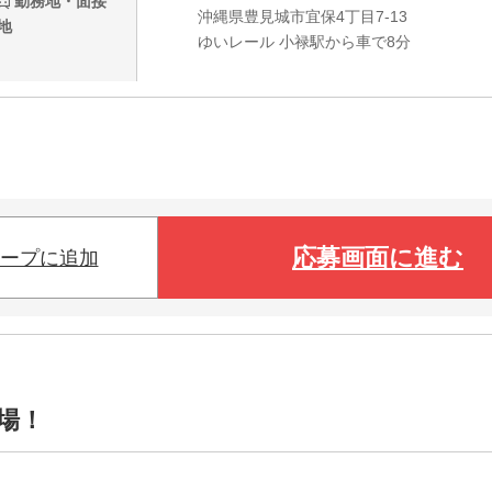
勤務地・面接
沖縄県豊見城市宜保4丁目7-13
地
ゆいレール 小禄駅から車で8分
応募画面に進む
ープに追加
場！