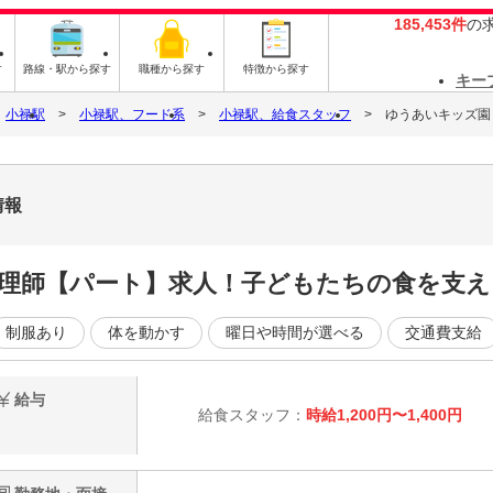
185,453件
の
す
路線・駅から探す
職種から探す
特徴から探す
キー
小禄駅
小禄駅、フード系
小禄駅、給食スタッフ
ゆうあいキッズ園
情報
理師【パート】求人！子どもたちの食を支え
制服あり
体を動かす
曜日や時間が選べる
交通費支給
給与
給食スタッフ：
時給1,200円〜1,400円