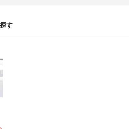
探す
）
する）