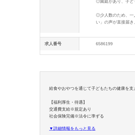
◎園庭があり、子ど
◎少人数のため、一
い」の声が直接届き
求人番号
6586199
給食やおやつを通じて子どもたちの健康を支
【福利厚生・待遇】
交通費支給※規定あり
社会保険完備※法令に準ずる
ユニフォーム支給
▼詳細情報をもっと見る
昇給年1回