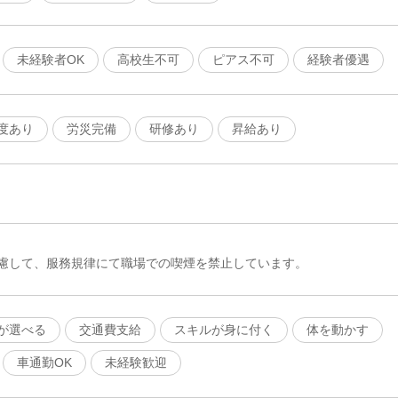
未経験者OK
高校生不可
ピアス不可
経験者優遇
度あり
労災完備
研修あり
昇給あり
慮して、服務規律にて職場での喫煙を禁止しています。
が選べる
交通費支給
スキルが身に付く
体を動かす
車通勤OK
未経験歓迎