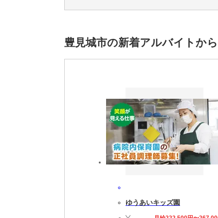
入社時・入社後健康診断代全額会社負担
慶弔見舞金支給※規定あり
はぐくみ企業年金制度※社会保険対象の方
■新制度
豊見城市の新着アルバイトから
インフルエンザワクチン4000円会社負担
妊活/美容サポート※規定有
車通勤可※駐車場無料
処遇改善費年度末支給※実績あり
【労働条件1】
■契約期間
期間の定め：有（2027/3/31迄、以降1年ごと
契約の更新：有（原則自動更新）
更新上限：有（通算契約期間は5年を上限と
試用期間：有（3カ月）
※条件変更なし時間外労働：有
ゆうあいキッズ園
【労働条件2】
業務内容：