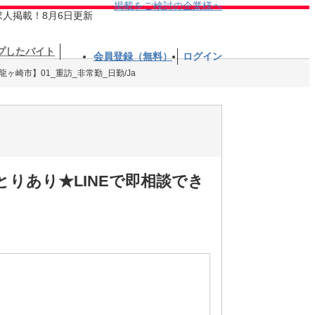
掲載をご検討の企業様へ
求人掲載！8月6日更新
プしたバイト
会員登録（無料）
ログイン
ヶ崎市】01_重訪_非常勤_日勤/Ja
りあり★LINEで即相談でき