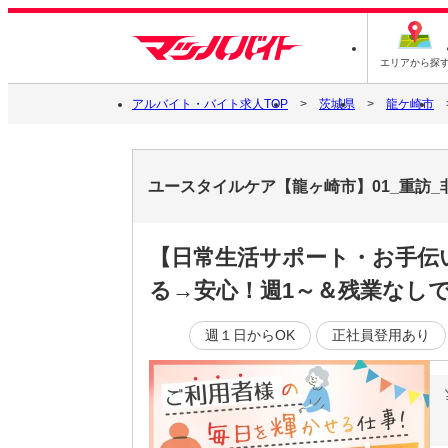
エリアから探
アルバイト・バイト求人TOP
茨城県
龍ケ崎市
ユースタイルケア【龍ヶ崎市】01_重訪_
【日常生活サポート・お手伝い
る→安心！週1～＆残業なし
週１日からOK
正社員登用あり