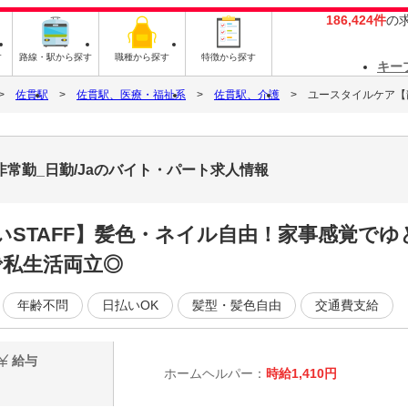
186,424件
の
す
路線・駅から探す
職種から探す
特徴から探す
キー
佐貫駅
佐貫駅、医療・福祉系
佐貫駅、介護
ユースタイルケア【龍
非常勤_日勤/Jaのバイト・パート求人情報
STAFF】髪色・ネイル自由！家事感覚でゆと
で私生活両立◎
年齢不問
日払いOK
髪型・髪色自由
交通費支給
給与
ホームヘルパー：
時給1,410円