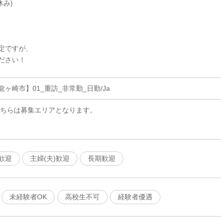
休み)
定ですが、
ださい！
ヶ崎市】01_重訪_非常勤_日勤/Ja
こちらは募集エリアとなります。
歓迎
主婦(夫)歓迎
長期歓迎
未経験者OK
高校生不可
経験者優遇