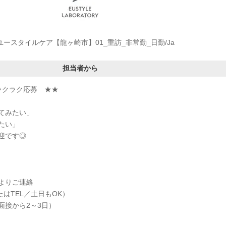
ユースタイルケア【龍ヶ崎市】01_重訪_非常勤_日勤/Ja
担当者から
ラクラク応募 ★★
てみたい」
たい」
迎です◎
よりご連絡
たはTEL／土日もOK）
面接から2～3日）