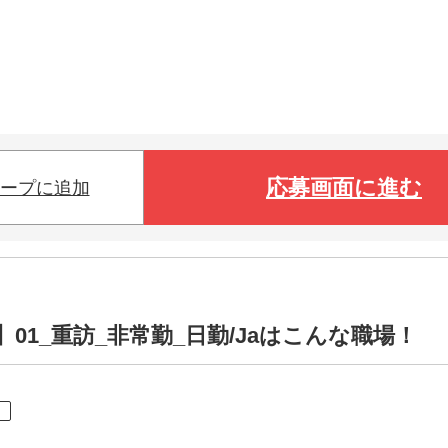
応募画面に進む
ープに追加
1_重訪_非常勤_日勤/Jaはこんな職場！
ト