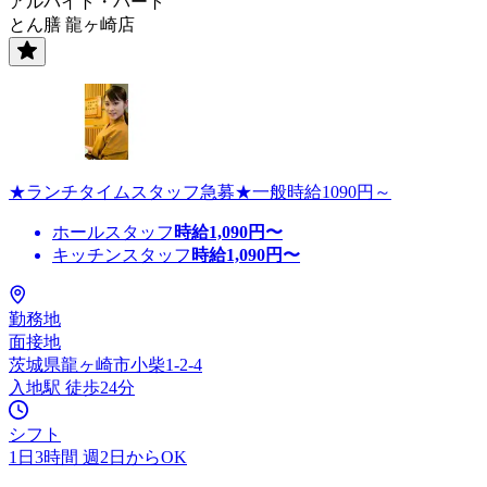
アルバイト・パート
とん膳 龍ヶ崎店
★ランチタイムスタッフ急募★一般時給1090円～
ホールスタッフ
時給
1,090
円〜
キッチンスタッフ
時給
1,090
円〜
勤務地
面接地
茨城県龍ヶ崎市小柴1-2-4
入地駅 徒歩24分
シフト
1日3時間 週2日からOK