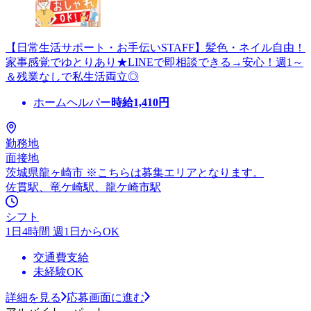
【日常生活サポート・お手伝いSTAFF】髪色・ネイル自由！
家事感覚でゆとりあり★LINEで即相談できる→安心！週1～
＆残業なしで私生活両立◎
ホームヘルパー
時給
1,410
円
勤務地
面接地
茨城県龍ヶ崎市 ※こちらは募集エリアとなります。
佐貫駅、竜ケ崎駅、龍ケ崎市駅
シフト
1日4時間 週1日からOK
交通費支給
未経験OK
詳細を見る
応募画面に進む