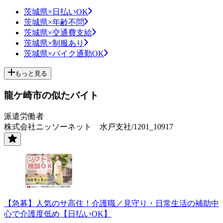
茨城県×日払いOK
茨城県×年齢不問
茨城県×交通費支給
茨城県×制服あり
茨城県×バイク通勤OK
もっと見る
龍ケ崎市の似たバイト
派遣労働者
株式会社ニッソーネット 水戸支社/1201_10917
【急募】人気のサ高住！介護職／見守り・日常生活の補助中
心で介護度低め【日払いOK】