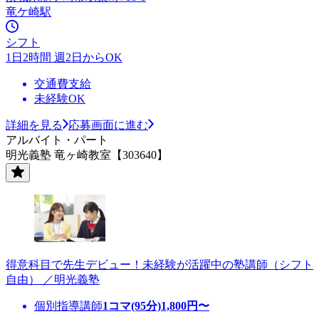
竜ケ崎駅
シフト
1日2時間 週2日からOK
交通費支給
未経験OK
詳細を見る
応募画面に進む
アルバイト・パート
明光義塾 竜ヶ崎教室【303640】
得意科目で先生デビュー！未経験が活躍中の塾講師（シフト
自由） ／明光義塾
個別指導講師
1コマ(95分)
1,800
円〜