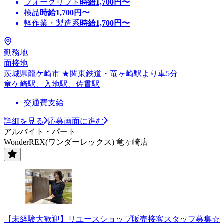
フォークリフト
時給
1,700
円〜
検品
時給
1,700
円〜
軽作業・製造系
時給
1,700
円〜
勤務地
面接地
茨城県龍ケ崎市 ★関東鉄道・竜ヶ崎駅より車5分
竜ケ崎駅、入地駅、佐貫駅
交通費支給
詳細を見る
応募画面に進む
アルバイト・パート
WonderREX(ワンダーレックス) 竜ヶ崎店
【未経験大歓迎】リユースショップ販売接客スタッフ募集☆