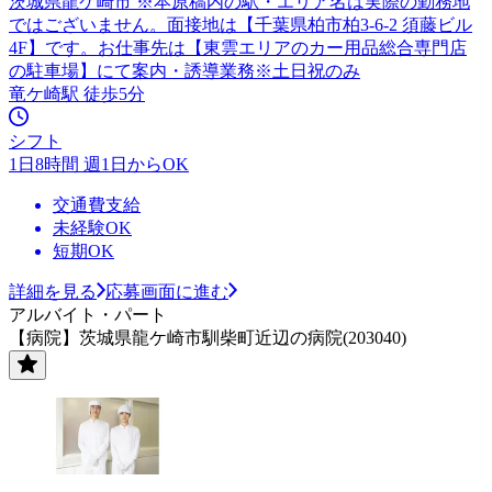
茨城県龍ケ崎市 ※本原稿内の駅・エリア名は実際の勤務地
ではございません。面接地は【千葉県柏市柏3-6-2 須藤ビル
4F】です。お仕事先は【東雲エリアのカー用品総合専門店
の駐車場】にて案内・誘導業務※土日祝のみ
竜ケ崎駅 徒歩5分
シフト
1日8時間 週1日からOK
交通費支給
未経験OK
短期OK
詳細を見る
応募画面に進む
アルバイト・パート
【病院】茨城県龍ケ崎市馴柴町近辺の病院(203040)