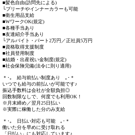
■髪色自由(訪問先による)
└ブリーチやインナーカラーも可能
■衛生用品支給
■WワークOK(規定)
■各種手当あり
■友達紹介手当あり
└アルバイト・パート2万円／正社員5万円
■資格取得支援制度
■社員登用制度
■結婚・出産祝い金制度(規定)
■社会保険完備(法令に則り適用)
＊･｡ 給与前払い制度あり ｡･＊
いつでも給与の前払いが可能です♪
振込手数料は会社が全額負担◎
回数制限なしで、何度でも利用OK！
※月末締め／翌月25日払い
※実際に稼働した分のみ支給
＊･｡ 日払い対応も可能 ｡･＊
働いた分を早めに受け取れる
「日払い」にも対応しています♪