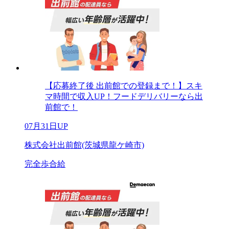
【応募終了後 出前館での登録まで！】スキ
マ時間で収入UP！フードデリバリーなら出
前館で！
07月31日UP
株式会社出前館(茨城県龍ケ崎市)
完全歩合給