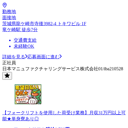
勤務地
面接地
茨城県龍ケ崎市寺後3982-4 トキワビル 1F
竜ケ崎駅 徒歩7分
交通費支給
未経験OK
詳細を見る
応募画面に進む
正社員
日本マニュファクチャリングサービス株式会社01/iba210528
【フォークリフトを使用した荷受け業務】月収31万円以上可
能★単身寮あり◎