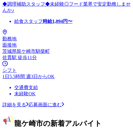
◆調理補助スタッフ◆未経験◎フード業界で安定勤務しませ
んか♪
給食スタッフ
時給
1,094
円〜
勤務地
面接地
茨城県龍ケ崎市馴柴町
佐貫駅 徒歩11分
シフト
1日5.5時間 週3日からOK
交通費支給
未経験OK
詳細を見る
応募画面に進む
龍ケ崎市の新着アルバイト