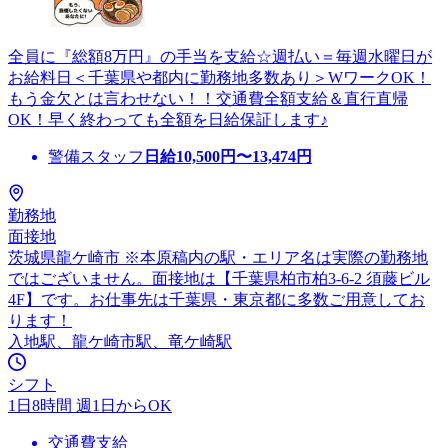
全員に『総額8万円』の手当を支給☆週払い＝毎週水曜日が
お給料日＜千葉県や都内に勤務地多数あり＞WワークOK！
もう金欠とは言わせない！！交通費全額支給＆直行直帰
OK！早く終わっても全額を日給保証します♪
警備スタッフ
日給
10,500
円〜
13,474
円
勤務地
面接地
茨城県龍ケ崎市 ※本原稿内の駅・エリア名は実際の勤務地
ではございません。面接地は【千葉県柏市柏3-6-2 須藤ビル
4F】です。お仕事先は千葉県・東京都に多数ご用意してお
ります！
入地駅、龍ケ崎市駅、竜ケ崎駅
シフト
1日8時間 週1日からOK
交通費支給