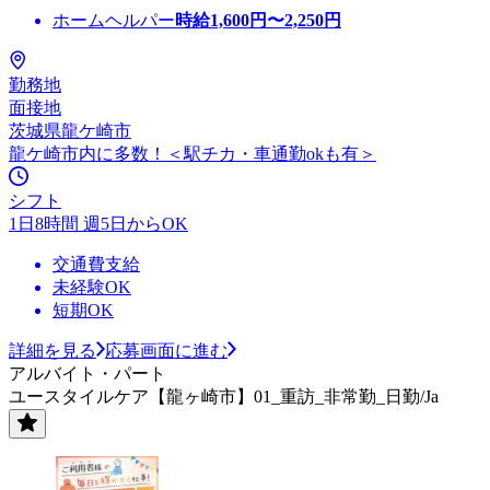
ホームヘルパー
時給
1,600
円〜
2,250
円
勤務地
面接地
茨城県龍ケ崎市
龍ケ崎市内に多数！＜駅チカ・車通勤okも有＞
シフト
1日8時間 週5日からOK
交通費支給
未経験OK
短期OK
詳細を見る
応募画面に進む
アルバイト・パート
ユースタイルケア【龍ヶ崎市】01_重訪_非常勤_日勤/Ja