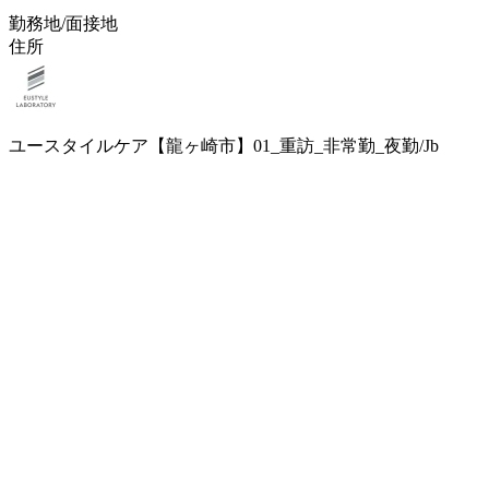
勤務地/面接地
住所
ユースタイルケア【龍ヶ崎市】01_重訪_非常勤_夜勤/Jb