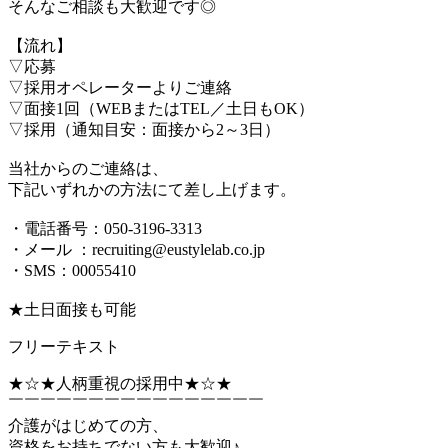
そんなご相談も大歓迎です◎
【流れ】
▽応募
▽採用オペレーターよりご連絡
▽面接1回（WEBまたはTEL／土日もOK）
▽採用（通知目安：面接から2～3日）
当社からのご連絡は、
下記いずれかの方法にて差し上げます。
・電話番号：050-3196-3313
・メール ：recruiting@eustylelab.co.jp
・SMS：00055410
★土日面接も可能
フリーテキスト
★☆★人柄重視の採用中★☆★
￣￣￣￣￣￣￣￣￣￣￣￣￣￣￣￣
介護がはじめての方、
資格をお持ちでない方も大歓迎♪