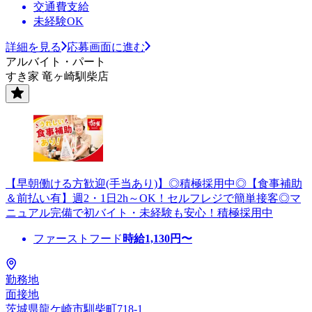
交通費支給
未経験OK
詳細を見る
応募画面に進む
アルバイト・パート
すき家 竜ヶ崎馴柴店
【早朝働ける方歓迎(手当あり)】◎積極採用中◎【食事補助
＆前払い有】週2・1日2h～OK！セルフレジで簡単接客◎マ
ニュアル完備で初バイト・未経験も安心！積極採用中
ファーストフード
時給
1,130
円〜
勤務地
面接地
茨城県龍ケ崎市馴柴町718-1