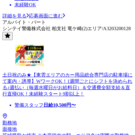
未経験OK
詳細を見る
応募画面に進む
アルバイト・パート
シンテイ警備株式会社 柏支社 竜ケ崎(2)エリア/A3203200128
土日祝のみ★【東雲エリアのカー用品総合専門店の駐車場に
て案内・誘導】WワークOK！1週間ごとにシフトを決められ
る♪週払い（毎週水曜日がお給料日）＆交通費全額支給＆直
行直帰OK！未経験スタート9割以上！
警備スタッフ
日給
10,500
円〜
勤務地
面接地