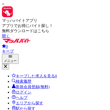
×
マッハバイトアプリ
アプリでお得にバイト探し！
無料ダウンロードはこちら
開く
0
キープ
メニュー
キープした求人を見る
0
検索履歴
新規会員登録(無料)
ログイン
ヘルプ
エリアから探す
駅から探す