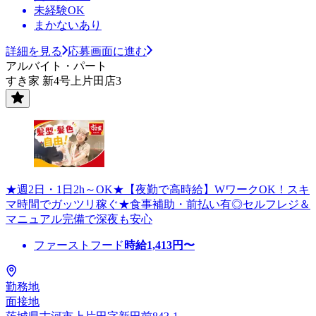
未経験OK
まかないあり
詳細を見る
応募画面に進む
アルバイト・パート
すき家 新4号上片田店3
★週2日・1日2h～OK★【夜勤で高時給】WワークOK！スキ
マ時間でガッツリ稼ぐ★食事補助・前払い有◎セルフレジ＆
マニュアル完備で深夜も安心
ファーストフード
時給
1,413
円〜
勤務地
面接地