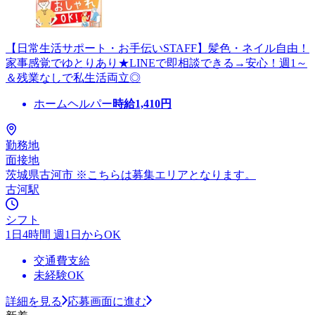
【日常生活サポート・お手伝いSTAFF】髪色・ネイル自由！
家事感覚でゆとりあり★LINEで即相談できる→安心！週1～
＆残業なしで私生活両立◎
ホームヘルパー
時給
1,410
円
勤務地
面接地
茨城県古河市 ※こちらは募集エリアとなります。
古河駅
シフト
1日4時間 週1日からOK
交通費支給
未経験OK
詳細を見る
応募画面に進む