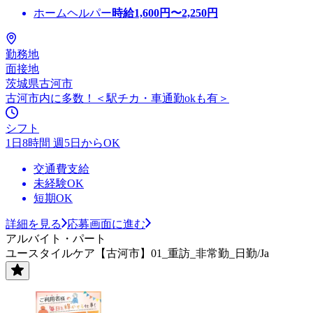
ホームヘルパー
時給
1,600
円〜
2,250
円
勤務地
面接地
茨城県古河市
古河市内に多数！＜駅チカ・車通勤okも有＞
シフト
1日8時間 週5日からOK
交通費支給
未経験OK
短期OK
詳細を見る
応募画面に進む
アルバイト・パート
ユースタイルケア【古河市】01_重訪_非常勤_日勤/Ja