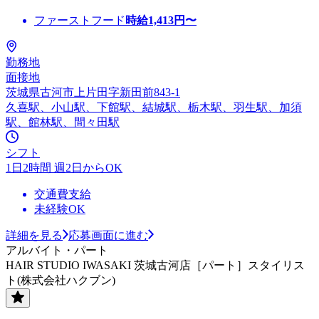
ファーストフード
時給
1,413
円〜
勤務地
面接地
茨城県古河市上片田字新田前843-1
久喜駅、小山駅、下館駅、結城駅、栃木駅、羽生駅、加須
駅、館林駅、間々田駅
シフト
1日2時間 週2日からOK
交通費支給
未経験OK
詳細を見る
応募画面に進む
アルバイト・パート
HAIR STUDIO IWASAKI 茨城古河店［パート］スタイリス
ト(株式会社ハクブン)