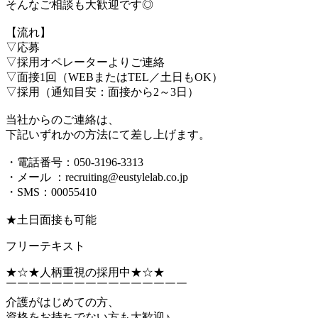
そんなご相談も大歓迎です◎
【流れ】
▽応募
▽採用オペレーターよりご連絡
▽面接1回（WEBまたはTEL／土日もOK）
▽採用（通知目安：面接から2～3日）
当社からのご連絡は、
下記いずれかの方法にて差し上げます。
・電話番号：050-3196-3313
・メール ：recruiting@eustylelab.co.jp
・SMS：00055410
★土日面接も可能
フリーテキスト
★☆★人柄重視の採用中★☆★
￣￣￣￣￣￣￣￣￣￣￣￣￣￣￣￣
介護がはじめての方、
資格をお持ちでない方も大歓迎♪