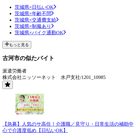
茨城県×日払いOK
茨城県×年齢不問
茨城県×交通費支給
茨城県×制服あり
茨城県×バイク通勤OK
もっと見る
古河市の似たバイト
派遣労働者
株式会社ニッソーネット 水戸支社/1201_10985
【急募】人気のサ高住！介護職／見守り・日常生活の補助中
心で介護度低め【日払いOK】