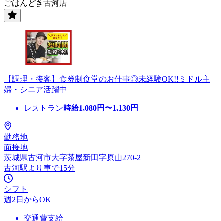
ごはんどき古河店
【調理・接客】食券制食堂のお仕事◎未経験OK!!ミドル主
婦・シニア活躍中
レストラン
時給
1,080
円〜
1,130
円
勤務地
面接地
茨城県古河市大字茶屋新田字原山270-2
古河駅より車で15分
シフト
週2日からOK
交通費支給