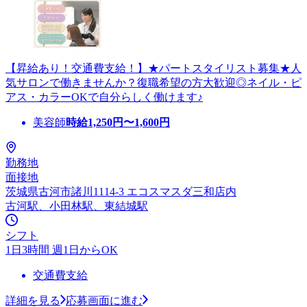
【昇給あり！交通費支給！】★パートスタイリスト募集★人
気サロンで働きませんか？復職希望の方大歓迎◎ネイル・ピ
アス・カラーOKで自分らしく働けます♪
美容師
時給
1,250
円〜
1,600
円
勤務地
面接地
茨城県古河市諸川1114-3 エコスマスダ三和店内
古河駅、小田林駅、東結城駅
シフト
1日3時間 週1日からOK
交通費支給
詳細を見る
応募画面に進む