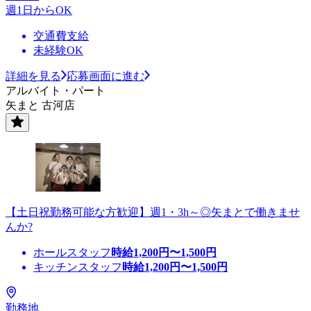
週1日からOK
交通費支給
未経験OK
詳細を見る
応募画面に進む
アルバイト・パート
矢まと 古河店
【土日祝勤務可能な方歓迎】週1・3h～◎矢まとで働きませ
んか?
ホールスタッフ
時給
1,200
円〜
1,500
円
キッチンスタッフ
時給
1,200
円〜
1,500
円
勤務地