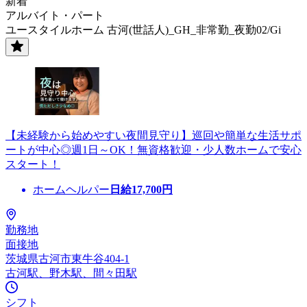
新着
アルバイト・パート
ユースタイルホーム 古河(世話人)_GH_非常勤_夜勤02/Gi
【未経験から始めやすい夜間見守り】巡回や簡単な生活サポ
ートが中心◎週1日～OK！無資格歓迎・少人数ホームで安心
スタート！
ホームヘルパー
日給
17,700
円
勤務地
面接地
茨城県古河市東牛谷404-1
古河駅、野木駅、間々田駅
シフト