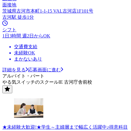
面接地
茨城県古河市本町1-1-15 VAL古河店1F101号
古河駅 徒歩1分
シフト
1日3時間 週2日からOK
交通費支給
未経験OK
まかないあり
詳細を見る
応募画面に進む
アルバイト・パート
やる気スイッチのスクールIE 古河庁舎前校
★未経験大歓迎!★学生～主婦層まで幅広く活躍中♪得意科目