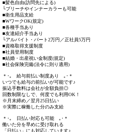
■髪色自由(訪問先による)
└ブリーチやインナーカラーも可能
■衛生用品支給
■WワークOK(規定)
■各種手当あり
■友達紹介手当あり
└アルバイト・パート2万円／正社員5万円
■資格取得支援制度
■社員登用制度
■結婚・出産祝い金制度(規定)
■社会保険完備(法令に則り適用)
＊･｡ 給与前払い制度あり ｡･＊
いつでも給与の前払いが可能です♪
振込手数料は会社が全額負担◎
回数制限なしで、何度でも利用OK！
※月末締め／翌月25日払い
※実際に稼働した分のみ支給
＊･｡ 日払い対応も可能 ｡･＊
働いた分を早めに受け取れる
「日払い」にも対応しています♪