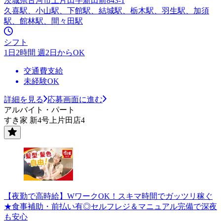
茨城県古河市上片田字新田前843-1
久喜駅、小山駅、下館駅、結城駅、栃木駅、羽生駅、加須
駅、館林駅、間々田駅
シフト
1日2時間 週2日からOK
交通費支給
未経験OK
詳細を見る
応募画面に進む
アルバイト・パート
すき家 新4号上片田店4
【夜勤で高時給】WワークOK！スキマ時間でガッツリ稼ぐ
★食事補助・前払い有◎セルフレジ＆マニュアル完備で深夜
も安心