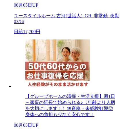
08月05日UP
ユースタイルホーム 古河(世話人)_GH_非常勤_夜勤
03/Gi
日給17,700円
【グループホームの清掃・生活支援】週1日
～家事の延長で始められる♪〈年齢より人柄
を大切にします！〉無資格・未経験歓迎◎
身体への負担も少なく安心です！
08月05日UP