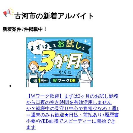
古河市の新着アルバイト
新着案件7件掲載中！
【Wワーク歓迎】まずは3ヶ月のお試し勤務
から◎夜の空き時間を有効活用しません
か？就寝中の見守り中心で負担少なめ！週1
～週末のみも歓迎★日払・前払あり♪履歴書
不要×WEB面接でスピーディーに開始でき
ます