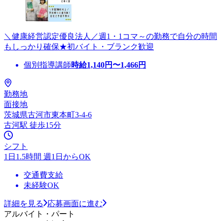
＼健康経営認定優良法人／週1・1コマ～の勤務で自分の時間
もしっかり確保★初バイト・ブランク歓迎
個別指導講師
時給
1,140
円〜
1,466
円
勤務地
面接地
茨城県古河市東本町3-4-6
古河駅 徒歩15分
シフト
1日1.5時間 週1日からOK
交通費支給
未経験OK
詳細を見る
応募画面に進む
アルバイト・パート