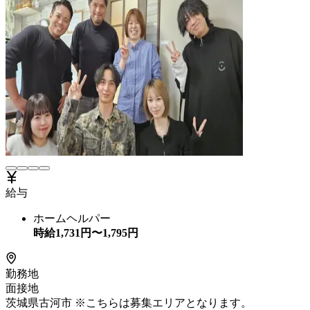
給与
ホームヘルパー
時給
1,731
円〜
1,795
円
勤務地
面接地
茨城県古河市 ※こちらは募集エリアとなります。