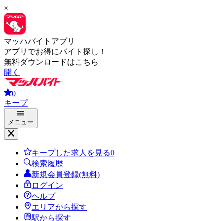
×
マッハバイトアプリ
アプリでお得にバイト探し！
無料ダウンロードはこちら
開く
0
キープ
メニュー
キープした求人を見る
0
検索履歴
新規会員登録(無料)
ログイン
ヘルプ
エリアから探す
駅から探す