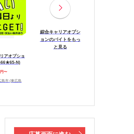
綜合キャリアオプシ
ョンのバイトをもっ
と見る
リアオプショ
66★65-N)
0円〜
島市 (東広島