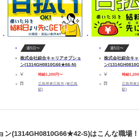
週5日〜
週5日〜
株式会社綜合キャリアオプショ
株式会社綜合キャ
ン(1314GH0810G66★66-N)
ン(1314GH0810G
時給1,200円〜
時給1,20
広島県東広島市 (東広島
広島県東広
駅)
駅)
1314GH0810G66★42-S)はこんな職場！