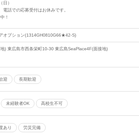
6（日）
、電話での応募受付はお休みです。
付中！
ション(1314GH0810G66★42-S)
 東広島市西条栄町10-30 東広島SeaPlace4F(面接地)
歓迎
長期歓迎
未経験者OK
高校生不可
度あり
労災完備