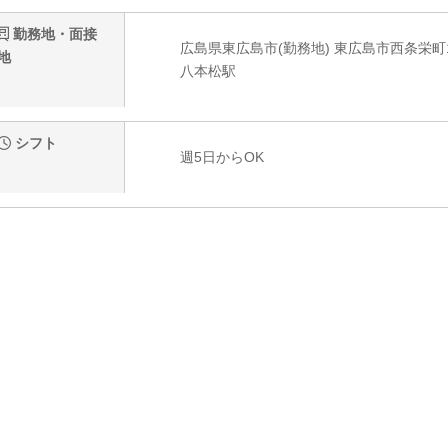
勤務地・面接
広島県東広島市(勤務地) 東広島市西条栄町10-3
地
八本松駅
シフト
週5日からOK