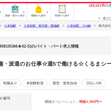
185,021件
の
す
路線・駅から探す
職種から探す
特徴から探す
キー
八本松駅
八本松駅、軽作業・製造系
八本松駅、その他
株式会社綜
0810G66★42-S)のバイト・パート求人情報
完備・派遣のお仕事☆週5で働ける☆くるまシ
制服あり
未経験歓迎
髪型・髪色自由
日払いOK
給与
機械オペレーション：
時給1,300円〜