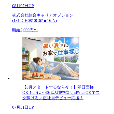
08月07日UP
株式会社綜合キャリアオプション
(1314GH0810G67★16-N)
時給2,000円〜
【8月スタートするなら今！】即日面接
OK！20代～40代活躍中◎＼日払いOKでス
グ稼げる／正社員デビュー応援！
07月31日UP