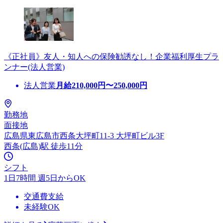
《正社員》友人・知人への保険勧誘なし！企業福利厚生プラ
ンナー(法人営業)
法人営業
月給
210,000
円〜
250,000
円
勤務地
面接地
広島県東広島市西条大坪町11-3 大坪町ビル3F
西条(広島)駅 徒歩11分
シフト
1日7時間 週5日からOK
交通費支給
未経験OK