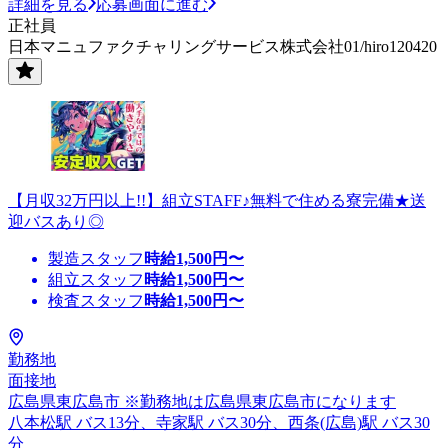
詳細を見る
応募画面に進む
正社員
日本マニュファクチャリングサービス株式会社01/hiro120420
【月収32万円以上!!】組立STAFF♪無料で住める寮完備★送
迎バスあり◎
製造スタッフ
時給
1,500
円〜
組立スタッフ
時給
1,500
円〜
検査スタッフ
時給
1,500
円〜
勤務地
面接地
広島県東広島市 ※勤務地は広島県東広島市になります
八本松駅 バス13分、寺家駅 バス30分、西条(広島)駅 バス30
分