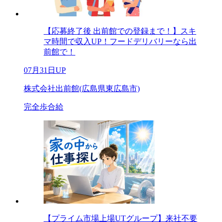
【応募終了後 出前館での登録まで！】スキ
マ時間で収入UP！フードデリバリーなら出
前館で！
07月31日UP
株式会社出前館(広島県東広島市)
完全歩合給
【プライム市場上場UTグループ】来社不要