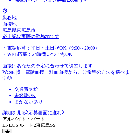
機械オペレーション
時給
2,000
円〜
勤務地
面接地
広島県東広島市
※上記は実際の勤務地です
・電話応募：平日・土日祝OK（9:00～20:00）
・WEB応募：24時間いつでもOK
面接はあなたの予定に合わせて調整します！
Web面接・電話面接・対面面接から、ご希望の方法を選べま
す◎
交通費支給
未経験OK
まかないあり
詳細を見る
応募画面に進む
アルバイト・パート
ENEOS ルート2東広島SS