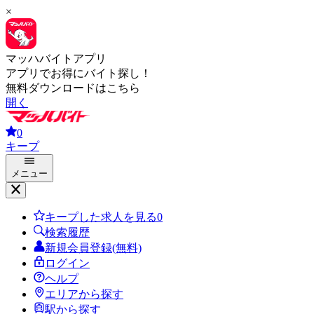
×
マッハバイトアプリ
アプリでお得にバイト探し！
無料ダウンロードはこちら
開く
0
キープ
メニュー
キープした求人を見る
0
検索履歴
新規会員登録(無料)
ログイン
ヘルプ
エリアから探す
駅から探す