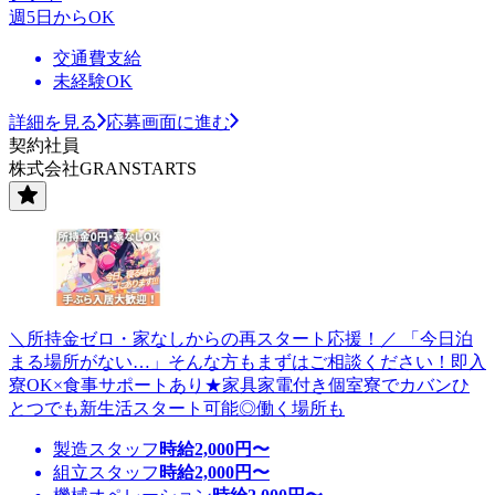
週5日からOK
交通費支給
未経験OK
詳細を見る
応募画面に進む
契約社員
株式会社GRANSTARTS
＼所持金ゼロ・家なしからの再スタート応援！／ 「今日泊
まる場所がない…」そんな方もまずはご相談ください！即入
寮OK×食事サポートあり★家具家電付き個室寮でカバンひ
とつでも新生活スタート可能◎働く場所も
製造スタッフ
時給
2,000
円〜
組立スタッフ
時給
2,000
円〜