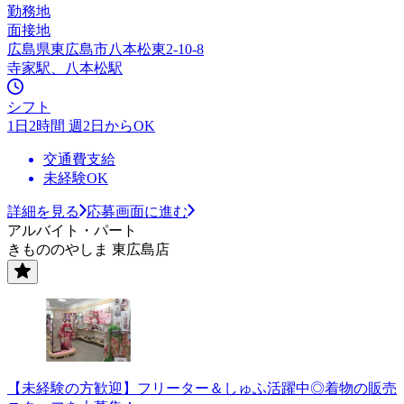
勤務地
面接地
広島県東広島市八本松東2-10-8
寺家駅、八本松駅
シフト
1日2時間 週2日からOK
交通費支給
未経験OK
詳細を見る
応募画面に進む
アルバイト・パート
きもののやしま 東広島店
【未経験の方歓迎】フリーター＆しゅふ活躍中◎着物の販売