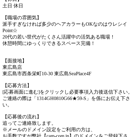
土日 休日
【職場の雰囲気】
派手すぎなければ多少のヘアカラーもOKなのはウレシイ
Point☆
20代の若い世代がたくさん活躍中の活気ある職場！
休憩時間にゆっくりできるスペース完備！
【面接地】
東広島店
東広島市西条栄町10-30 東広島SeaPlace4F
【応募方法】
[応募画面に進む]をクリックし必要事項入力後送信下さい。
ご連絡の際は「1314GH0810G66★59-S」を係にお伝え下さ
い。
【応募後の流れ】
追ってご連絡致します。
※メールのドメイン設定をご利用の方は、
お手数ですが弊社【cam-com.jp】のドメインをご登録下さ