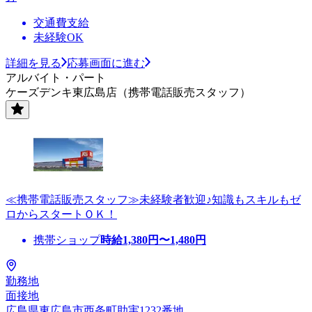
交通費支給
未経験OK
詳細を見る
応募画面に進む
アルバイト・パート
ケーズデンキ東広島店（携帯電話販売スタッフ）
≪携帯電話販売スタッフ≫未経験者歓迎♪知識もスキルもゼ
ロからスタートＯＫ！
携帯ショップ
時給
1,380
円〜
1,480
円
勤務地
面接地
広島県東広島市西条町助実1232番地