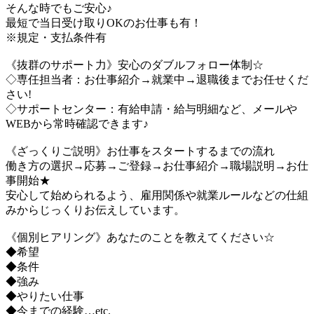
そんな時でもご安心♪
最短で当日受け取りOKのお仕事も有！
※規定・支払条件有
《抜群のサポート力》安心のダブルフォロー体制☆
◇専任担当者：お仕事紹介→就業中→退職後までお任せくだ
さい!
◇サポートセンター：有給申請・給与明細など、メールや
WEBから常時確認できます♪
《ざっくりご説明》お仕事をスタートするまでの流れ
働き方の選択→応募→ご登録→お仕事紹介→職場説明→お仕
事開始★
安心して始められるよう、雇用関係や就業ルールなどの仕組
みからじっくりお伝えしています。
《個別ヒアリング》あなたのことを教えてください☆
◆希望
◆条件
◆強み
◆やりたい仕事
◆今までの経験…etc.