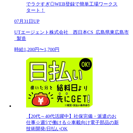
でラクすぎ◎WEB登録で簡単工場ワークス
タート！
07月31日UP
UTエージェント株式会社 西日本CS_広島県東広島市
_製造
時給1,200円〜1,700円
【20代～40代活躍中】社保完備・派遣のお
仕事☆週5で働ける☆車載向け電子部品の新
技術開発/日払いOK