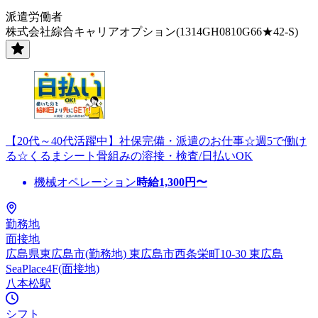
派遣労働者
株式会社綜合キャリアオプション(1314GH0810G66★42-S)
【20代～40代活躍中】社保完備・派遣のお仕事☆週5で働け
る☆くるまシート骨組みの溶接・検査/日払いOK
機械オペレーション
時給
1,300
円〜
勤務地
面接地
広島県東広島市(勤務地) 東広島市西条栄町10-30 東広島
SeaPlace4F(面接地)
八本松駅
シフト