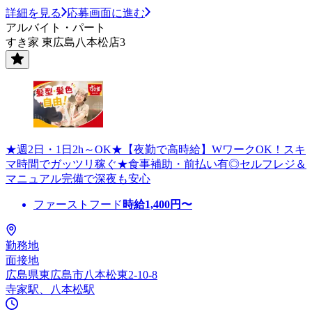
詳細を見る
応募画面に進む
アルバイト・パート
すき家 東広島八本松店3
★週2日・1日2h～OK★【夜勤で高時給】WワークOK！スキ
マ時間でガッツリ稼ぐ★食事補助・前払い有◎セルフレジ＆
マニュアル完備で深夜も安心
ファーストフード
時給
1,400
円〜
勤務地
面接地
広島県東広島市八本松東2-10-8
寺家駅、八本松駅