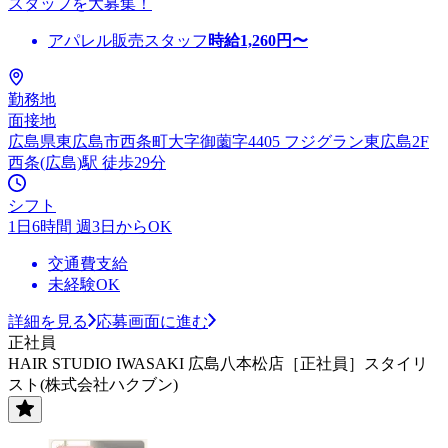
スタッフを大募集！
アパレル販売スタッフ
時給
1,260
円〜
勤務地
面接地
広島県東広島市西条町大字御薗字4405 フジグラン東広島2F
西条(広島)駅 徒歩29分
シフト
1日6時間 週3日からOK
交通費支給
未経験OK
詳細を見る
応募画面に進む
正社員
HAIR STUDIO IWASAKI 広島八本松店［正社員］スタイリ
スト(株式会社ハクブン)