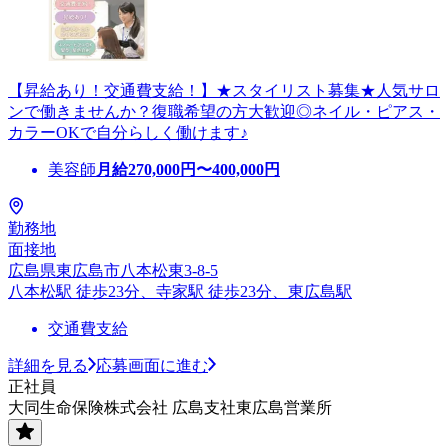
【昇給あり！交通費支給！】★スタイリスト募集★人気サロ
ンで働きませんか？復職希望の方大歓迎◎ネイル・ピアス・
カラーOKで自分らしく働けます♪
美容師
月給
270,000
円〜
400,000
円
勤務地
面接地
広島県東広島市八本松東3-8-5
八本松駅 徒歩23分、寺家駅 徒歩23分、東広島駅
交通費支給
詳細を見る
応募画面に進む
正社員
大同生命保険株式会社 広島支社東広島営業所