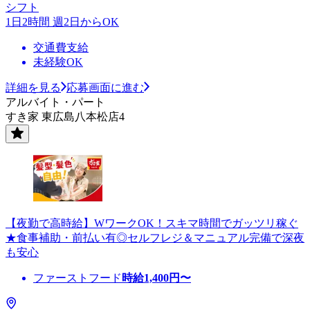
シフト
1日2時間 週2日からOK
交通費支給
未経験OK
詳細を見る
応募画面に進む
アルバイト・パート
すき家 東広島八本松店4
【夜勤で高時給】WワークOK！スキマ時間でガッツリ稼ぐ
★食事補助・前払い有◎セルフレジ＆マニュアル完備で深夜
も安心
ファーストフード
時給
1,400
円〜