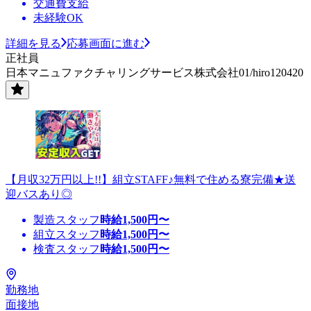
交通費支給
未経験OK
詳細を見る
応募画面に進む
正社員
日本マニュファクチャリングサービス株式会社01/hiro120420
【月収32万円以上!!】組立STAFF♪無料で住める寮完備★送
迎バスあり◎
製造スタッフ
時給
1,500
円〜
組立スタッフ
時給
1,500
円〜
検査スタッフ
時給
1,500
円〜
勤務地
面接地