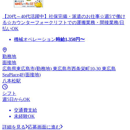
【20代～40代活躍中】社保完備・派遣のお仕事☆週5で働け
る☆カウンターフォークリフトでの運搬業務・間接業務/日
払いOK
機械オペレーション
時給
1,350
円〜
勤務地
面接地
広島県東広島市(勤務地) 東広島市西条栄町10-30 東広島
SeaPlace4F(面接地)
八本松駅
シフト
週5日からOK
交通費支給
未経験OK
詳細を見る
応募画面に進む