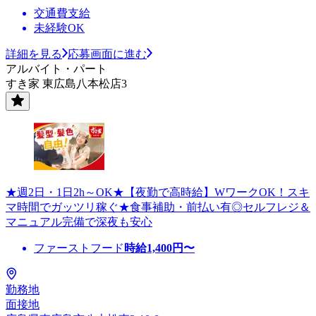
交通費支給
未経験OK
詳細を見る
応募画面に進む
アルバイト・パート
すき家 東広島八本松店3
★週2日・1日2h～OK★【夜勤で高時給】WワークOK！スキ
マ時間でガッツリ稼ぐ★食事補助・前払い有◎セルフレジ＆
マニュアル完備で深夜も安心
ファーストフード
時給
1,400
円〜
勤務地
面接地