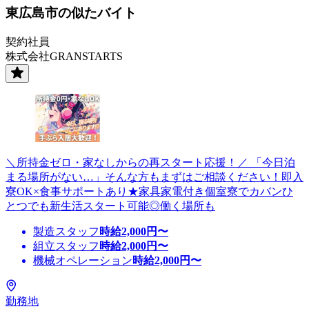
東広島市の似たバイト
契約社員
株式会社GRANSTARTS
＼所持金ゼロ・家なしからの再スタート応援！／ 「今日泊
まる場所がない…」そんな方もまずはご相談ください！即入
寮OK×食事サポートあり★家具家電付き個室寮でカバンひ
とつでも新生活スタート可能◎働く場所も
製造スタッフ
時給
2,000
円〜
組立スタッフ
時給
2,000
円〜
機械オペレーション
時給
2,000
円〜
勤務地