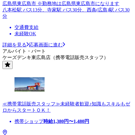
広島県東広島市 ※勤務地は広島県東広島市になります
八本松駅 バス13分、寺家駅 バス30分、西条(広島)駅 バス30
分
交通費支給
未経験OK
詳細を見る
応募画面に進む
アルバイト・パート
ケーズデンキ東広島店（携帯電話販売スタッフ）
≪携帯電話販売スタッフ≫未経験者歓迎♪知識もスキルもゼ
ロからスタートＯＫ！
携帯ショップ
時給
1,380
円〜
1,480
円