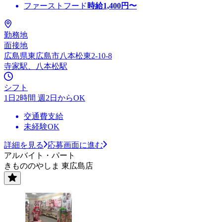
ファーストフード
時給
1,400
円〜
勤務地
面接地
広島県東広島市八本松東2-10-8
寺家駅、八本松駅
シフト
1日2時間 週2日からOK
交通費支給
未経験OK
詳細を見る
応募画面に進む
アルバイト・パート
きもののやしま 東広島店