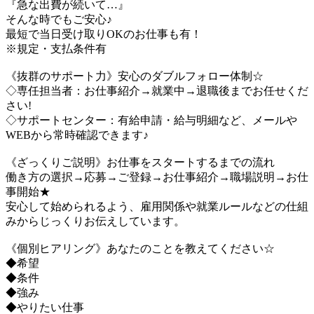
『急な出費が続いて…』
そんな時でもご安心♪
最短で当日受け取りOKのお仕事も有！
※規定・支払条件有
《抜群のサポート力》安心のダブルフォロー体制☆
◇専任担当者：お仕事紹介→就業中→退職後までお任せくだ
さい!
◇サポートセンター：有給申請・給与明細など、メールや
WEBから常時確認できます♪
《ざっくりご説明》お仕事をスタートするまでの流れ
働き方の選択→応募→ご登録→お仕事紹介→職場説明→お仕
事開始★
安心して始められるよう、雇用関係や就業ルールなどの仕組
みからじっくりお伝えしています。
《個別ヒアリング》あなたのことを教えてください☆
◆希望
◆条件
◆強み
◆やりたい仕事