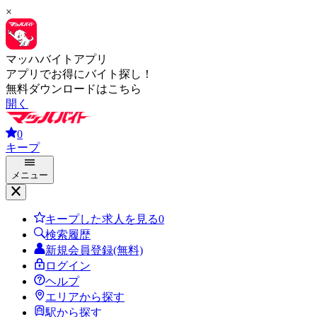
×
マッハバイトアプリ
アプリでお得にバイト探し！
無料ダウンロードはこちら
開く
0
キープ
メニュー
キープした求人を見る
0
検索履歴
新規会員登録(無料)
ログイン
ヘルプ
エリアから探す
駅から探す