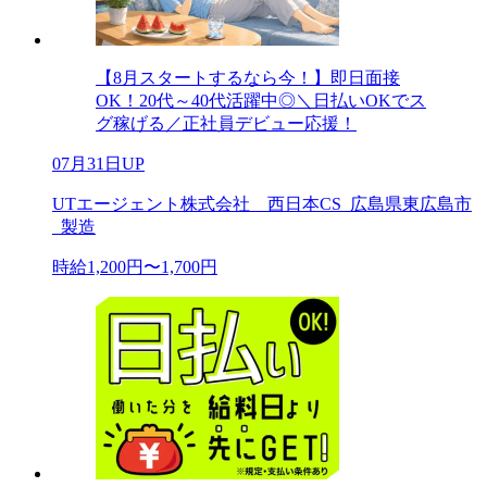
【8月スタートするなら今！】即日面接
OK！20代～40代活躍中◎＼日払いOKでス
グ稼げる／正社員デビュー応援！
07月31日UP
UTエージェント株式会社 西日本CS_広島県東広島市
_製造
時給1,200円〜1,700円