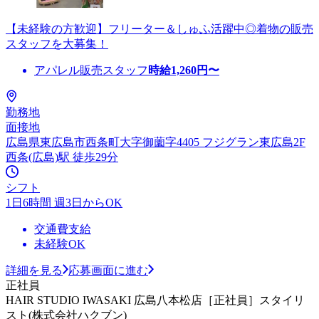
【未経験の方歓迎】フリーター＆しゅふ活躍中◎着物の販売
スタッフを大募集！
アパレル販売スタッフ
時給
1,260
円〜
勤務地
面接地
広島県東広島市西条町大字御薗字4405 フジグラン東広島2F
西条(広島)駅 徒歩29分
シフト
1日6時間 週3日からOK
交通費支給
未経験OK
詳細を見る
応募画面に進む
正社員
HAIR STUDIO IWASAKI 広島八本松店［正社員］スタイリ
スト(株式会社ハクブン)