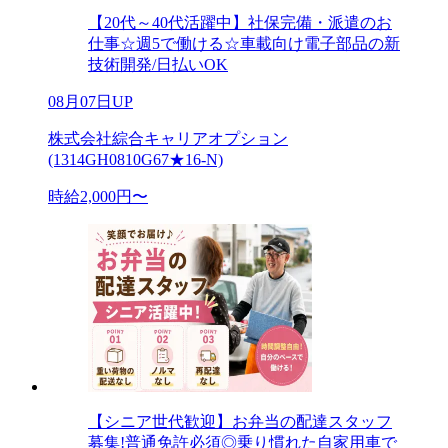
【20代～40代活躍中】社保完備・派遣のお
仕事☆週5で働ける☆車載向け電子部品の新
技術開発/日払いOK
08月07日UP
株式会社綜合キャリアオプション
(1314GH0810G67★16-N)
時給2,000円〜
【シニア世代歓迎】お弁当の配達スタッフ
募集!普通免許必須◎乗り慣れた自家用車で