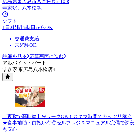
広島県東広島市八本松東2-10-8
寺家駅、八本松駅
シフト
1日2時間 週2日からOK
交通費支給
未経験OK
詳細を見る
応募画面に進む
アルバイト・パート
すき家 東広島八本松店4
【夜勤で高時給】WワークOK！スキマ時間でガッツリ稼ぐ
★食事補助・前払い有◎セルフレジ＆マニュアル完備で深夜
も安心