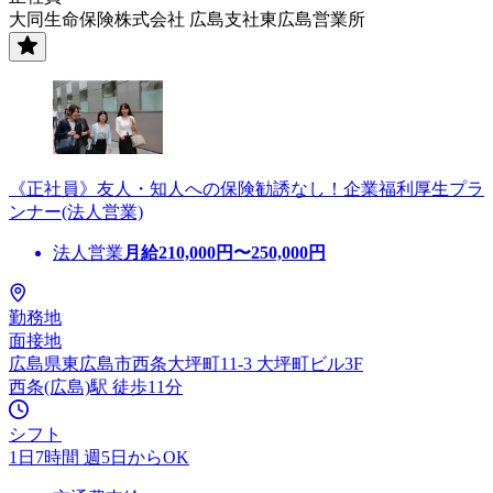
大同生命保険株式会社 広島支社東広島営業所
《正社員》友人・知人への保険勧誘なし！企業福利厚生プラ
ンナー(法人営業)
法人営業
月給
210,000
円〜
250,000
円
勤務地
面接地
広島県東広島市西条大坪町11-3 大坪町ビル3F
西条(広島)駅 徒歩11分
シフト
1日7時間 週5日からOK