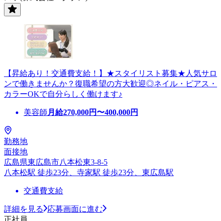
【昇給あり！交通費支給！】★スタイリスト募集★人気サロ
ンで働きませんか？復職希望の方大歓迎◎ネイル・ピアス・
カラーOKで自分らしく働けます♪
美容師
月給
270,000
円〜
400,000
円
勤務地
面接地
広島県東広島市八本松東3-8-5
八本松駅 徒歩23分、寺家駅 徒歩23分、東広島駅
交通費支給
詳細を見る
応募画面に進む
正社員