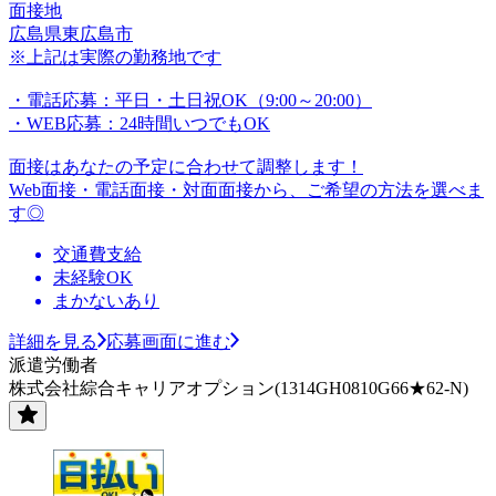
面接地
広島県東広島市
※上記は実際の勤務地です
・電話応募：平日・土日祝OK（9:00～20:00）
・WEB応募：24時間いつでもOK
面接はあなたの予定に合わせて調整します！
Web面接・電話面接・対面面接から、ご希望の方法を選べま
す◎
交通費支給
未経験OK
まかないあり
詳細を見る
応募画面に進む
派遣労働者
株式会社綜合キャリアオプション(1314GH0810G66★62-N)