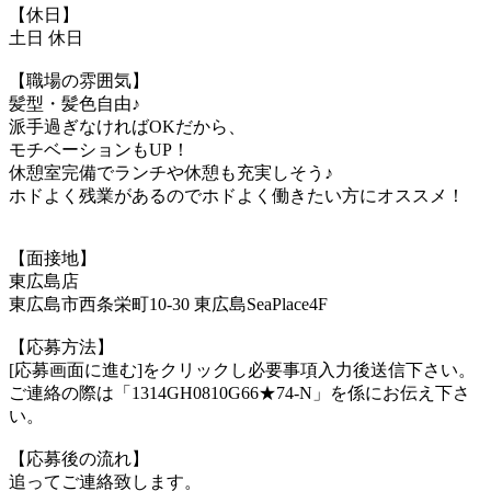
【休日】
土日 休日
【職場の雰囲気】
髪型・髪色自由♪
派手過ぎなければOKだから、
モチベーションもUP！
休憩室完備でランチや休憩も充実しそう♪
ホドよく残業があるのでホドよく働きたい方にオススメ！
【面接地】
東広島店
東広島市西条栄町10-30 東広島SeaPlace4F
【応募方法】
[応募画面に進む]をクリックし必要事項入力後送信下さい。
ご連絡の際は「1314GH0810G66★74-N」を係にお伝え下さ
い。
【応募後の流れ】
追ってご連絡致します。