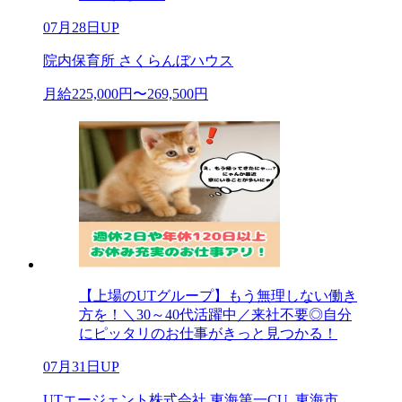
07月28日UP
院内保育所 さくらんぼハウス
月給225,000円〜269,500円
【上場のUTグループ】もう無理しない働き
方を！＼30～40代活躍中／来社不要◎自分
にピッタリのお仕事がきっと見つかる！
07月31日UP
UTエージェント株式会社 東海第一CU_東海市