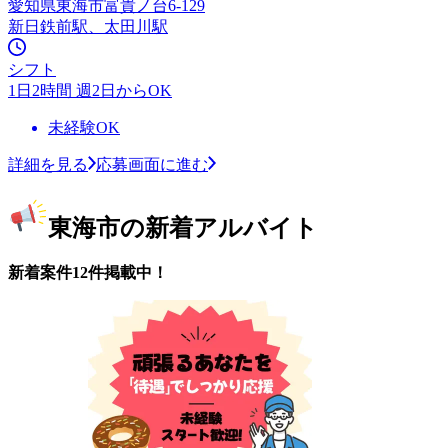
愛知県東海市富貴ノ台6-129
新日鉄前駅、太田川駅
シフト
1日2時間 週2日からOK
未経験OK
詳細を見る
応募画面に進む
東海市の新着アルバイト
新着案件12件掲載中！