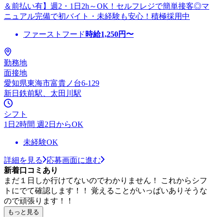
＆前払い有】週2・1日2h～OK！セルフレジで簡単接客◎マ
ニュアル完備で初バイト・未経験も安心！積極採用中
ファーストフード
時給
1,250
円〜
勤務地
面接地
愛知県東海市富貴ノ台6-129
新日鉄前駅、太田川駅
シフト
1日2時間 週2日からOK
未経験OK
詳細を見る
応募画面に進む
新着口コミあり
まだ１日しか行けてないのでわかりません！ これからシフ
トにでて確認します！！ 覚えることがいっぱいありそうな
ので頑張ります！！
もっと見る