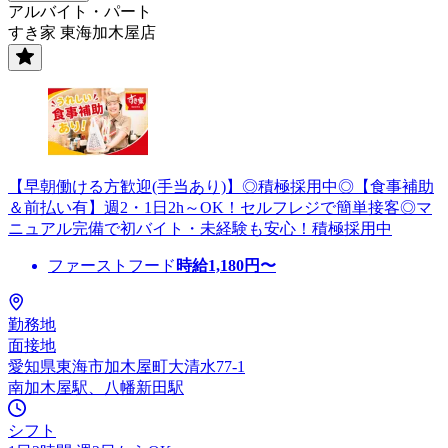
アルバイト・パート
すき家 東海加木屋店
【早朝働ける方歓迎(手当あり)】◎積極採用中◎【食事補助
＆前払い有】週2・1日2h～OK！セルフレジで簡単接客◎マ
ニュアル完備で初バイト・未経験も安心！積極採用中
ファーストフード
時給
1,180
円〜
勤務地
面接地
愛知県東海市加木屋町大清水77-1
南加木屋駅、八幡新田駅
シフト