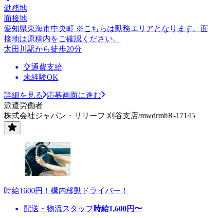
勤務地
面接地
愛知県東海市中央町 ※こちらは勤務エリアとなります。面
接地は原稿内をご確認ください。
太田川駅から徒歩20分
交通費支給
未経験OK
詳細を見る
応募画面に進む
派遣労働者
株式会社ジャパン・リリーフ 刈谷支店/mwdrmhR-17145
時給1600円！構内移動ドライバー！
配送・物流スタッフ
時給
1,600
円〜