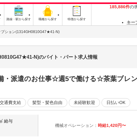
185,886件
の
す
路線・駅から探す
職種から探す
特徴から探す
キー
ョン(1314GH0810G47★41-N)
0810G47★41-N)のバイト・パート求人情報
完備・派遣のお仕事☆週5で働ける☆茶葉ブレ
交通費支給
髪型・髪色自由
未経験歓迎
日払いOK
給与
機械オペレーション：
時給1,420円〜