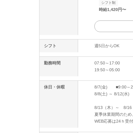
シフト制
時給
1,420
円〜
シフト
週5日からOK
勤務時間
07:50～17:00
19:50～05:00
休日・休暇
8/7(金) ■9:00～
8/8(土) ～ 8/12(水)
8/13（木）～ 8/1
夏季休業期間のため
WEB応募は24ｈ受