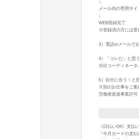
↓
メール内の専用サイ
↓
WEB登録完了
※登録済の方には受
3）電話orメールで
4）「コレだ」と思
当社コーディネータ
5）自分に合う！と
※別のお仕事をご案
労働者派遣事業許可 派1
《日払いOK》支払
『今月カードの支払