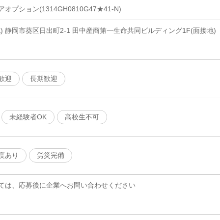
ション(1314GH0810G47★41-N)
) 静岡市葵区日出町2-1 田中産商第一生命共同ビルディング1F(面接地)
歓迎
長期歓迎
未経験者OK
高校生不可
度あり
労災完備
ては、応募後に企業へお問い合わせください