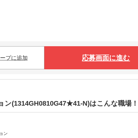
応募画面に進む
ープに追加
1314GH0810G47★41-N)はこんな職場
ョン