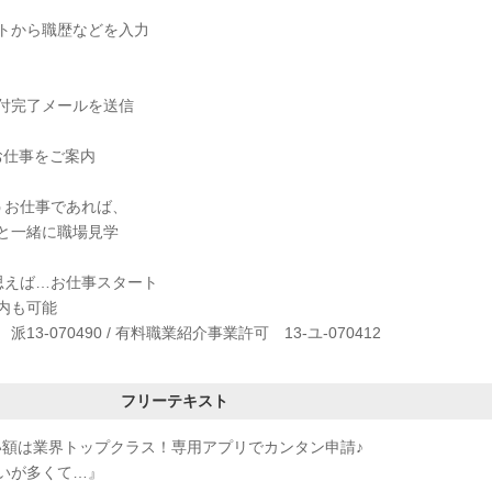
トから職歴などを入力
付完了メールを送信
お仕事をご案内
うお仕事であれば、
と一緒に職場見学
思えば…お仕事スタート
内も可能
3-070490 / 有料職業紹介事業許可 13-ユ-070412
フリーテキスト
い額は業界トップクラス！専用アプリでカンタン申請♪
いが多くて…』