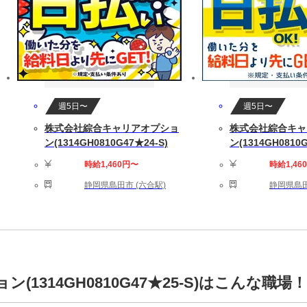
週5日〜
週5日〜
株式会社綜合キャリアオプショ
株式会社綜合キャ
ン(1314GH0810G47★24-S)
ン(1314GH0810G
時給1,460円〜
時給1,46
静岡県島田市 (六合駅)
静岡県島田
1314GH0810G47★25-S)はこんな職場！