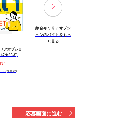
綜合キャリアオプシ
ョンのバイトをもっ
と見る
リアオプショ
47★23-S)
0円〜
市 (六合駅)
応募画面に進む