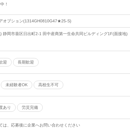
付中！
ション(1314GH0810G47★25-S)
) 静岡市葵区日出町2-1 田中産商第一生命共同ビルディング1F(面接地)
歓迎
長期歓迎
未経験者OK
高校生不可
度あり
労災完備
ては、応募後に企業へお問い合わせください