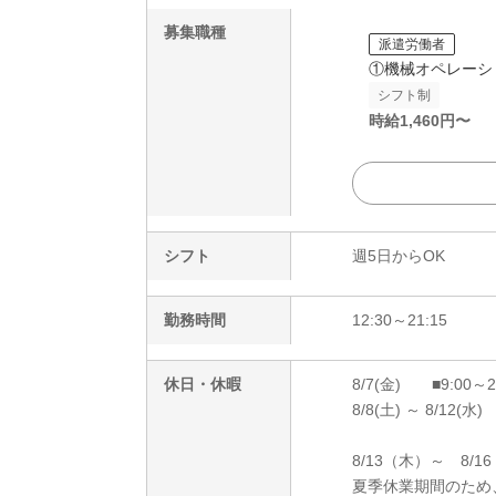
募集職種
派遣労働者
①機械オペレーシ
シフト制
時給
1,460
円〜
シフト
週5日からOK
勤務時間
12:30～21:15
休日・休暇
8/7(金) ■9:00～
8/8(土) ～ 8/12(水)
8/13（木）～ 8/1
夏季休業期間のため