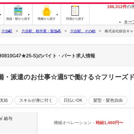
186,312件
の
す
路線・駅から探す
職種から探す
特徴から探す
キー
六合駅
六合駅、軽作業・製造系
六合駅、その他
株式会社綜合キャリア
0810G47★25-S)のバイト・パート求人情報
完備・派遣のお仕事☆週5で働ける☆フリーズ
支給
スキルが身に付く
日払いOK
髪型・髪色自由
給与
機械オペレーション：
時給1,460円〜