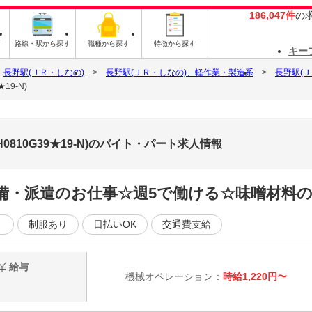
186,047件
の
す
路線・駅から探す
職種から探す
特徴から探す
キー
長野駅(ＪＲ・しなの)
長野駅(ＪＲ・しなの)、軽作業・製造系
長野駅(
19-N)
0810G39★19-N)のバイト・パート求人情報
完備・派遣のお仕事☆週5で働ける☆味噌材料の
く
制服あり
日払いOK
交通費支給
給与
機械オペレーション：
時給1,220円〜