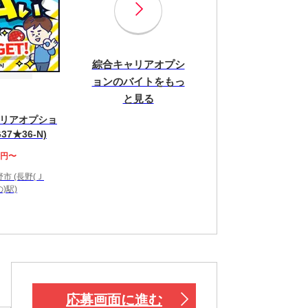
綜合キャリアオプシ
ョンのバイトをもっ
と見る
リアオプショ
37★36-N)
0円〜
市 (長野(Ｊ
)駅)
！
応募画面に進む