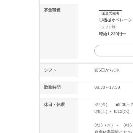
募集職種
派遣労働者
①機械オペレーシ
シフト制
時給
1,220
円〜
シフト
週5日からOK
勤務時間
08:30～17:30
休日・休暇
8/7(金) ■9:00～
8/8(土) ～ 8/12(水)
8/13（木）～ 8/1
夏季休業期間のため