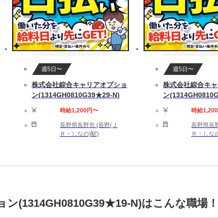
週5日〜
週5日〜
株式会社綜合キャリアオプショ
株式会社綜合キャ
ン(1314GH0810G39★29-N)
ン(1314GH0810G
時給1,200円〜
時給1,20
長野県長野市 (長野(Ｊ
長野県長野
Ｒ・しなの)駅)
Ｒ・しなの
1314GH0810G39★19-N)はこんな職場