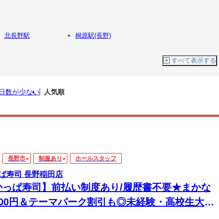
北長野駅
桐原駅(長野)
すべて表示する
日数が少ない
人気順
長野市
制服あり
ホールスタッフ
ぱ寿司 長野稲田店
かっぱ寿司】前払い制度あり/履歴書不要★まかな
200円＆テーマパーク割引も◎未経験・高校生大歓
！