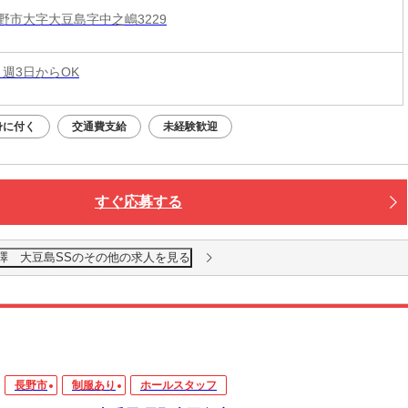
野市大字大豆島字中之嶋3229
 週3日からOK
身に付く
交通費支給
未経験歓迎
すぐ応募する
澤 大豆島SSのその他の求人を見る
長野市
制服あり
ホールスタッフ