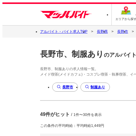
エリアから探
アルバイト・バイト求人TOP
長野県
長野市
長野市、制服あり
のアルバイ
長野市、制服ありの求人情報一覧。
メイド喫茶(メイドカフェ)・コスプレ喫茶・執事喫茶、
長野市
制服あり
49件がヒット
/
1件〜30件を表示
この条件の平均時給：平均時給1,449円