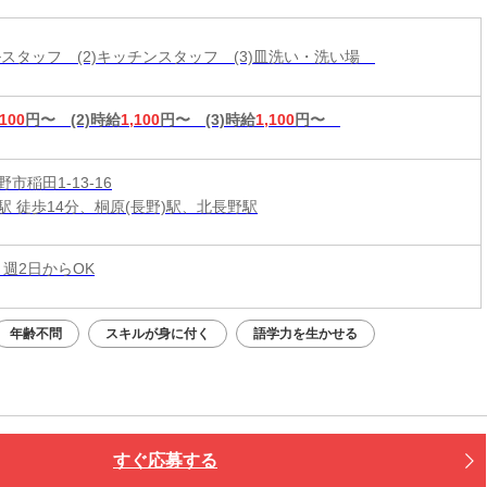
ールスタッフ (2)キッチンスタッフ (3)皿洗い・洗い場
,100
円〜
(2)時給
1,100
円〜
(3)時給
1,100
円〜
市稲田1-13-16
駅 徒歩14分、桐原(長野)駅、北長野駅
 週2日からOK
年齢不問
スキルが身に付く
語学力を生かせる
すぐ応募する