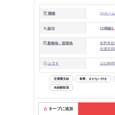
職種
(1)ホ
給与
(1)時給
1
勤務地・面接地
長野県長野
信濃吉田
シフト
1日2時間
交通費支給
食事、まかない付き
未経験歓迎
キープに追加