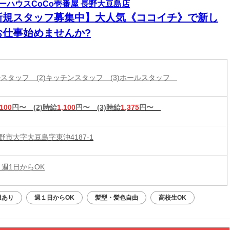
ーハウスCoCo壱番屋 長野大豆島店
新規スタッフ募集中】大人気《ココイチ》で新し
お仕事始めませんか?
ールスタッフ (2)キッチンスタッフ (3)ホールスタッフ
,100
円〜
(2)時給
1,100
円〜
(3)時給
1,375
円〜
野市大字大豆島字東沖4187-1
 週1日からOK
服あり
週１日からOK
髪型・髪色自由
高校生OK