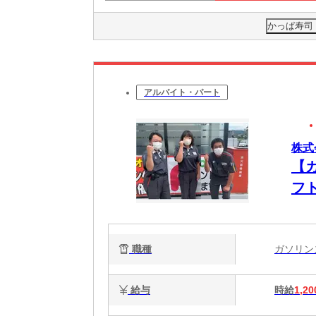
かっぱ寿司
アルバイト・パート
株式
【
フ
職種
ガソリ
給与
時給
1,20