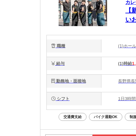
カレ
【
い
職種
(1)ホ
給与
(1)時給
1
勤務地・面接地
長野県長
シフト
1日3時間
交通費支給
バイク通勤OK
制