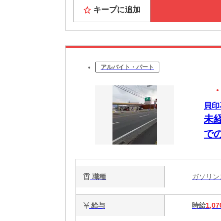
キープに追加
アルバイト・パート
貝印
未
で
職種
ガソリ
給与
時給
1,07