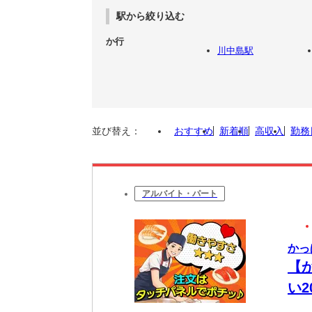
駅から絞り込む
か行
川中島駅
並び替え：
おすすめ
新着順
高収入
勤務
アルバイト・パート
かっ
【
い
迎