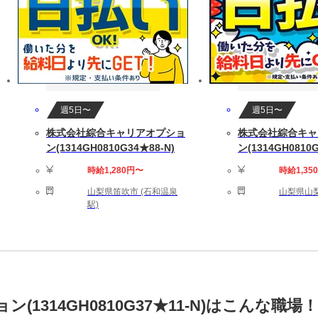
週5日〜
週5日〜
株式会社綜合キャリアオプショ
株式会社綜合キャ
ン(1314GH0810G34★88-N)
ン(1314GH0810G
時給1,280円〜
時給1,35
山梨県笛吹市 (石和温泉
山梨県山梨
駅)
1314GH0810G37★11-N)はこんな職場！