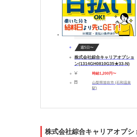
週5日〜
株式会社綜合キャリアオプショ
ン(1314GH0810G35★33-N)
時給1,200円〜
山梨県笛吹市 (石和温泉
駅)
株式会社綜合キャリアオプション(