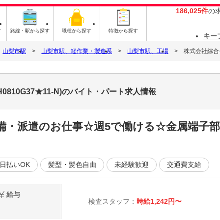
186,025件
の
す
路線・駅から探す
職種から探す
特徴から探す
キー
山梨市駅
山梨市駅、軽作業・製造系
山梨市駅、工場
株式会社綜合キャ
0810G37★11-N)のバイト・パート求人情報
完備・派遣のお仕事☆週5で働ける☆金属端子
日払いOK
髪型・髪色自由
未経験歓迎
交通費支給
給与
検査スタッフ：
時給1,242円〜