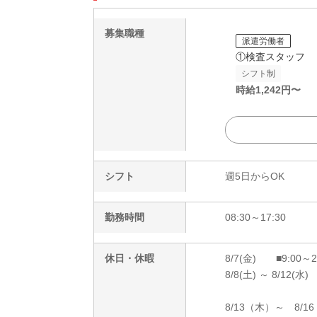
募集職種
派遣労働者
①検査スタッフ
シフト制
時給
1,242
円〜
シフト
週5日からOK
勤務時間
08:30～17:30
休日・休暇
8/7(金) ■9:00～
8/8(土) ～ 8/12(水)
8/13（木）～ 8/1