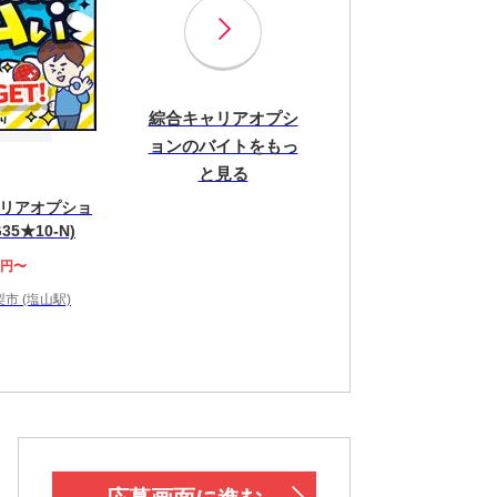
綜合キャリアオプシ
ョンのバイトをもっ
と見る
リアオプショ
35★10-N)
0円〜
市 (塩山駅)