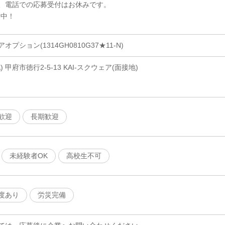
、電話での応募受付はお休みです。
付中！
ション(1314GH0810G37★11-N)
甲府市徳行2-5-13 KAI-スクウェア(面接地)
歓迎
長期歓迎
未経験者OK
高校生不可
度あり
労災完備