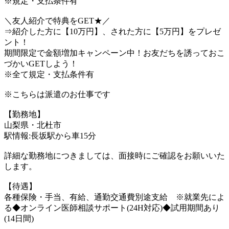
※規定・支払条件有
＼友人紹介で特典をGET★／
⇒紹介した方に【10万円】、された方に【5万円】をプレゼ
ント！
期間限定で金額増加キャンペーン中！お友だちを誘っておこ
づかいGETしよう！
※全て規定・支払条件有
※こちらは派遣のお仕事です
【勤務地】
山梨県・北杜市
駅情報:長坂駅から車15分
詳細な勤務地につきましては、面接時にご確認をお願いいた
します。
【待遇】
各種保険・手当、有給、通勤交通費別途支給 ※就業先によ
る◆オンライン医師相談サポート(24H対応)◆試用期間あり
(14日間)