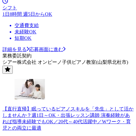
シフト
1日8時間 週5日からOK
交通費支給
未経験OK
短期OK
詳細を見る
応募画面に進む
業務委託契約
シアー株式会社 オンピーノ子供ピアノ教室(山梨県北杜市)
【直行直帰】眠っているピアノスキルを「先生」として活か
しませんか？週1日～OK・出張レッスン講師 演奏経験があ
れば指導未経験でもOK／20代～40代活躍中／Wワーク・育
児との両立に最適