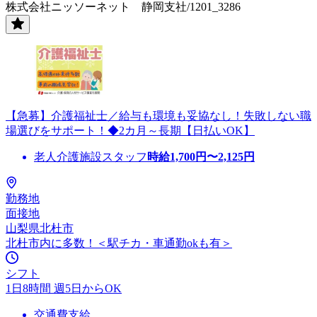
株式会社ニッソーネット 静岡支社/1201_3286
【急募】介護福祉士／給与も環境も妥協なし！失敗しない職
場選びをサポート！◆2カ月～長期【日払いOK】
老人介護施設スタッフ
時給
1,700
円〜
2,125
円
勤務地
面接地
山梨県北杜市
北杜市内に多数！＜駅チカ・車通勤okも有＞
シフト
1日8時間 週5日からOK
交通費支給