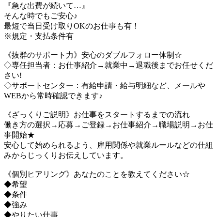
『急な出費が続いて…』
そんな時でもご安心♪
最短で当日受け取りOKのお仕事も有！
※規定・支払条件有
《抜群のサポート力》安心のダブルフォロー体制☆
◇専任担当者：お仕事紹介→就業中→退職後までお任せくだ
さい!
◇サポートセンター：有給申請・給与明細など、メールや
WEBから常時確認できます♪
《ざっくりご説明》お仕事をスタートするまでの流れ
働き方の選択→応募→ご登録→お仕事紹介→職場説明→お仕
事開始★
安心して始められるよう、雇用関係や就業ルールなどの仕組
みからじっくりお伝えしています。
《個別ヒアリング》あなたのことを教えてください☆
◆希望
◆条件
◆強み
◆やりたい仕事