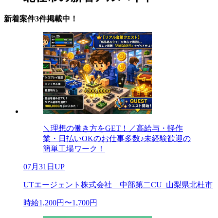
新着案件3件掲載中！
＼理想の働き方をGET！／高給与・軽作
業・日払いOKのお仕事多数♪未経験歓迎の
簡単工場ワーク！
07月31日UP
UTエージェント株式会社 中部第二CU_山梨県北杜市
時給1,200円〜1,700円