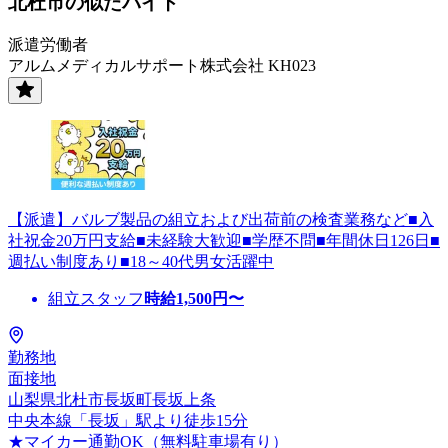
北杜市の似たバイト
派遣労働者
アルムメディカルサポート株式会社 KH023
【派遣】バルブ製品の組立および出荷前の検査業務など■入
社祝金20万円支給■未経験大歓迎■学歴不問■年間休日126日■
週払い制度あり■18～40代男女活躍中
組立スタッフ
時給
1,500
円〜
勤務地
面接地
山梨県北杜市長坂町長坂上条
中央本線「長坂」駅より徒歩15分
★マイカー通勤OK（無料駐車場有り）