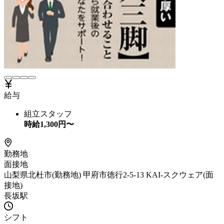
給与
組立スタッフ
時給
1,300
円〜
勤務地
面接地
山梨県北杜市(勤務地) 甲府市徳行2-5-13 KAI-スクウェア(面
接地)
長坂駅
シフト