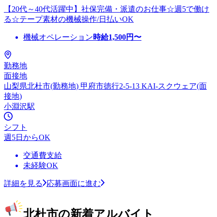
【20代～40代活躍中】社保完備・派遣のお仕事☆週5で働け
る☆テープ素材の機械操作/日払いOK
機械オペレーション
時給
1,500
円〜
勤務地
面接地
山梨県北杜市(勤務地) 甲府市徳行2-5-13 KAI-スクウェア(面
接地)
小淵沢駅
シフト
週5日からOK
交通費支給
未経験OK
詳細を見る
応募画面に進む
北杜市の新着アルバイト