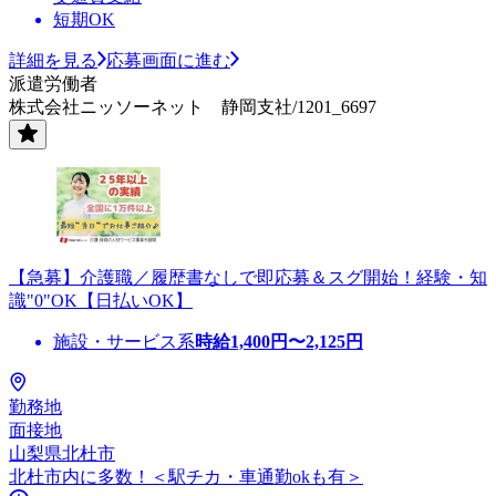
短期OK
詳細を見る
応募画面に進む
派遣労働者
株式会社ニッソーネット 静岡支社/1201_6697
【急募】介護職／履歴書なしで即応募＆スグ開始！経験・知
識"0"OK【日払いOK】
施設・サービス系
時給
1,400
円〜
2,125
円
勤務地
面接地
山梨県北杜市
北杜市内に多数！＜駅チカ・車通勤okも有＞