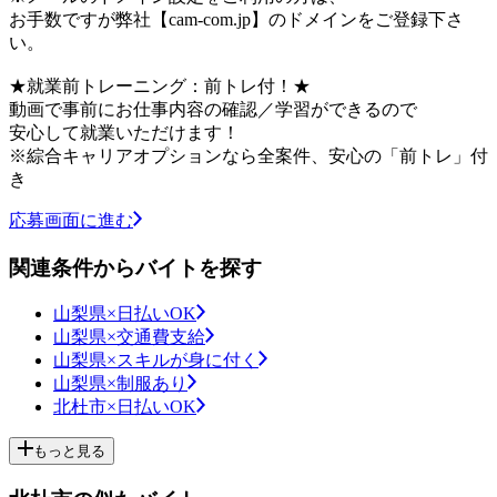
お手数ですが弊社【cam-com.jp】のドメインをご登録下さ
い。
★就業前トレーニング：前トレ付！★
動画で事前にお仕事内容の確認／学習ができるので
安心して就業いただけます！
※綜合キャリアオプションなら全案件、安心の「前トレ」付
き
応募画面に進む
関連条件からバイトを探す
山梨県×日払いOK
山梨県×交通費支給
山梨県×スキルが身に付く
山梨県×制服あり
北杜市×日払いOK
もっと見る