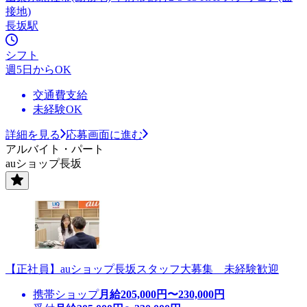
接地)
長坂駅
シフト
週5日からOK
交通費支給
未経験OK
詳細を見る
応募画面に進む
アルバイト・パート
auショップ長坂
【正社員】auショップ長坂スタッフ大募集 未経験歓迎
携帯ショップ
月給
205,000
円〜
230,000
円