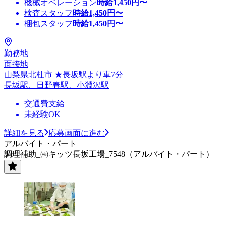
機械オペレーション
時給
1,450
円〜
検査スタッフ
時給
1,450
円〜
梱包スタッフ
時給
1,450
円〜
勤務地
面接地
山梨県北杜市 ★長坂駅より車7分
長坂駅、日野春駅、小淵沢駅
交通費支給
未経験OK
詳細を見る
応募画面に進む
アルバイト・パート
調理補助_㈱キッツ長坂工場_7548（アルバイト・パート）