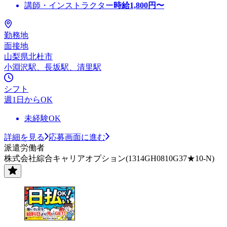
講師・インストラクター
時給
1,800
円〜
勤務地
面接地
山梨県北杜市
小淵沢駅、長坂駅、清里駅
シフト
週1日からOK
未経験OK
詳細を見る
応募画面に進む
派遣労働者
株式会社綜合キャリアオプション(1314GH0810G37★10-N)