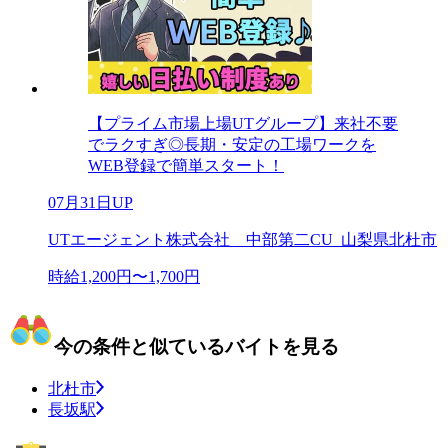
【プライム市場上場UTグループ】来社不要
でラクすぎ◎長期・安定の工場ワークを
WEB登録で簡単スタート！
07月31日UP
UTエージェント株式会社 中部第二CU_山梨県北杜市
時給1,200円〜1,700円
今の条件と似ているバイトを見る
北杜市
長坂駅