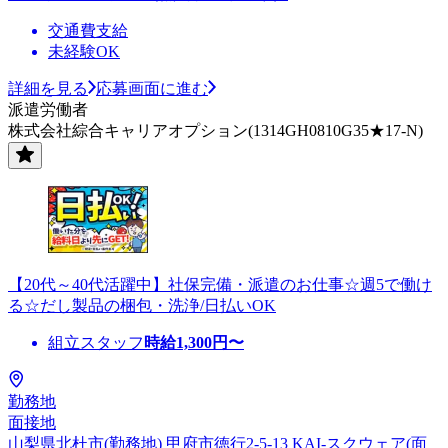
交通費支給
未経験OK
詳細を見る
応募画面に進む
派遣労働者
株式会社綜合キャリアオプション(1314GH0810G35★17-N)
【20代～40代活躍中】社保完備・派遣のお仕事☆週5で働け
る☆だし製品の梱包・洗浄/日払いOK
組立スタッフ
時給
1,300
円〜
勤務地
面接地
山梨県北杜市(勤務地) 甲府市徳行2-5-13 KAI-スクウェア(面