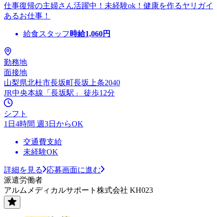
仕事復帰の主婦さん活躍中！未経験ok！健康を作るヤリガイ
あるお仕事！
給食スタッフ
時給
1,060
円
勤務地
面接地
山梨県北杜市長坂町長坂上条2040
JR中央本線「長坂駅」 徒歩12分
シフト
1日4時間 週3日からOK
交通費支給
未経験OK
詳細を見る
応募画面に進む
派遣労働者
アルムメディカルサポート株式会社 KH023