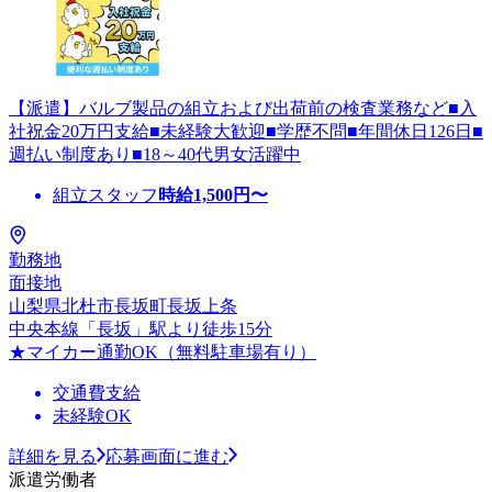
【派遣】バルブ製品の組立および出荷前の検査業務など■入
社祝金20万円支給■未経験大歓迎■学歴不問■年間休日126日■
週払い制度あり■18～40代男女活躍中
組立スタッフ
時給
1,500
円〜
勤務地
面接地
山梨県北杜市長坂町長坂上条
中央本線「長坂」駅より徒歩15分
★マイカー通勤OK（無料駐車場有り）
交通費支給
未経験OK
詳細を見る
応募画面に進む
派遣労働者