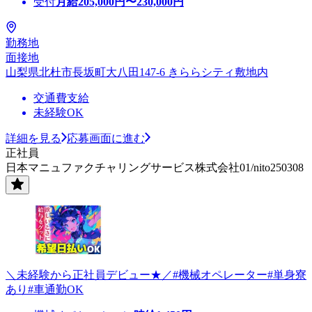
受付
月給
205,000
円〜
230,000
円
勤務地
面接地
山梨県北杜市長坂町大八田147-6 きららシティ敷地内
交通費支給
未経験OK
詳細を見る
応募画面に進む
正社員
日本マニュファクチャリングサービス株式会社01/nito250308
＼未経験から正社員デビュー★／#機械オペレーター#単身寮
あり#車通勤OK