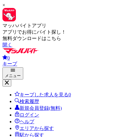
×
マッハバイトアプリ
アプリでお得にバイト探し！
無料ダウンロードはこちら
開く
0
キープ
メニュー
キープした求人を見る
0
検索履歴
新規会員登録(無料)
ログイン
ヘルプ
エリアから探す
駅から探す