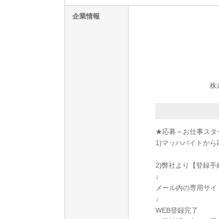
企業情報
株
★応募～お仕事スタ
1)マッハバイトから
2)弊社より【登録
↓
メール内の専用サイ
↓
WEB登録完了