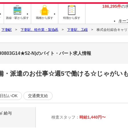
186,295件
の
す
路線・駅から探す
職種から探す
特徴から探す
キー
下妻駅
下妻駅、軽作業・製造系
下妻駅、工場
株式会社綜合キャリアオ
0803G14★52-N)のバイト・パート求人情報
完備・派遣のお仕事☆週5で働ける☆じゃがい
日払いOK
交通費支給
給与
検査スタッフ：
時給1,440円〜