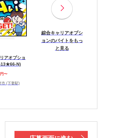
綜合キャリアオプシ
ョンのバイトをもっ
と見る
リアオプショ
13★66-N)
0円〜
市 (下妻駅)
！