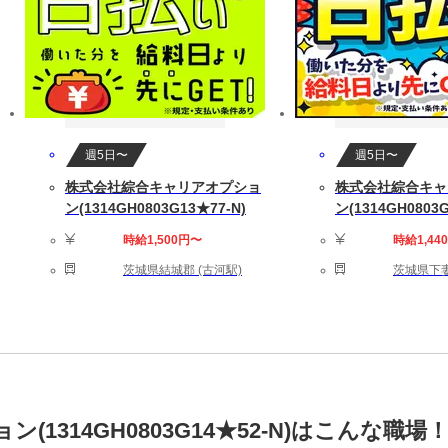
週5日〜
週5日〜
株式会社綜合キャリアオプショ
株式会社綜合キャ
ン(1314GH0803G13★77-N)
ン(1314GH0803G
時給1,500円〜
時給1,44
茨城県結城郡 (古河駅)
茨城県下妻
1314GH0803G14★52-N)はこんな職場