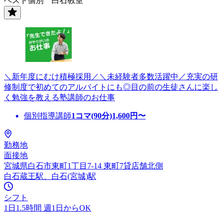
ベスト個別 白石教室
＼新年度にむけ積極採用／＼未経験者多数活躍中／充実の研
修制度で初めてのアルバイトにも◎目の前の生徒さんに楽し
く勉強を教える塾講師のお仕事
個別指導講師
1コマ(90分)
1,600
円〜
勤務地
面接地
宮城県白石市東町1丁目7-14 東町7貸店舗北側
白石蔵王駅、白石(宮城)駅
シフト
1日1.5時間 週1日からOK