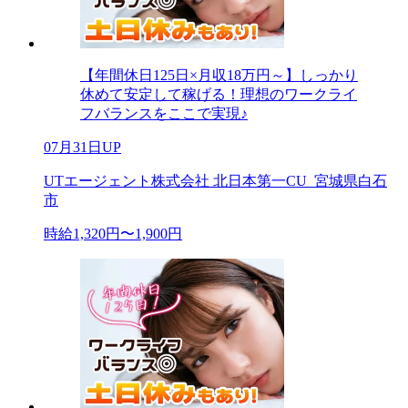
【年間休日125日×月収18万円～】しっかり
休めて安定して稼げる！理想のワークライ
フバランスをここで実現♪
07月31日UP
UTエージェント株式会社 北日本第一CU_宮城県白石
市
時給1,320円〜1,900円