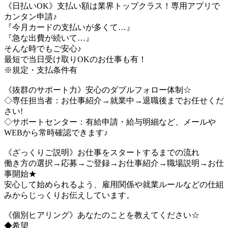
《日払いOK》支払い額は業界トップクラス！専用アプリで
カンタン申請♪
『今月カードの支払いが多くて…』
『急な出費が続いて…』
そんな時でもご安心♪
最短で当日受け取りOKのお仕事も有！
※規定・支払条件有
《抜群のサポート力》安心のダブルフォロー体制☆
◇専任担当者：お仕事紹介→就業中→退職後までお任せくだ
さい!
◇サポートセンター：有給申請・給与明細など、メールや
WEBから常時確認できます♪
《ざっくりご説明》お仕事をスタートするまでの流れ
働き方の選択→応募→ご登録→お仕事紹介→職場説明→お仕
事開始★
安心して始められるよう、雇用関係や就業ルールなどの仕組
みからじっくりお伝えしています。
《個別ヒアリング》あなたのことを教えてください☆
◆希望