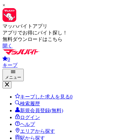
×
マッハバイトアプリ
アプリでお得にバイト探し！
無料ダウンロードはこちら
開く
0
キープ
メニュー
キープした求人を見る
0
検索履歴
新規会員登録(無料)
ログイン
ヘルプ
エリアから探す
駅から探す