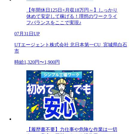
【年間休日125日×月収18万円～】しっかり
休めて安定して稼げる！理想のワークライ
フバランスをここで実現♪
07月31日UP
UTエージェント株式会社 北日本第一CU_宮城県白石
市
時給1,320円〜1,900円
【履歴書不要】力仕事や危険な作業は一切