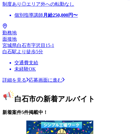
制度あり◎エリア外への転勤なし
個別指導講師
月給
250,000
円〜
勤務地
面接地
宮城県白石市字沢目15-1
白石駅より徒歩5分
交通費支給
未経験OK
詳細を見る
応募画面に進む
白石市の新着アルバイト
新着案件5件掲載中！