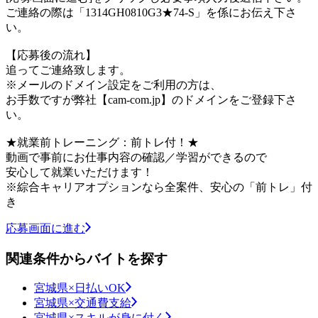
ご連絡の際は「1314GH0810G3★74-S」を係にお伝え下さ
い。
【応募後の流れ】
追ってご連絡致します。
※メールのドメイン設定をご利用の方は、
お手数ですが弊社【cam-com.jp】のドメインをご登録下さ
い。
★就業前トレーニング：前トレ付！★
動画で事前にお仕事内容の確認／学習ができるので
安心して就業いただけます！
※綜合キャリアオプションなら全案件、安心の「前トレ」付
き
応募画面に進む
関連条件からバイトを探す
宮城県×日払いOK
宮城県×交通費支給
宮城県×スキルが身に付く