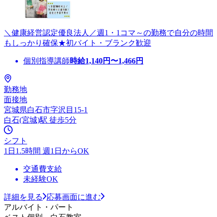
＼健康経営認定優良法人／週1・1コマ～の勤務で自分の時間
もしっかり確保★初バイト・ブランク歓迎
個別指導講師
時給
1,140
円〜
1,466
円
勤務地
面接地
宮城県白石市字沢目15-1
白石(宮城)駅 徒歩5分
シフト
1日1.5時間 週1日からOK
交通費支給
未経験OK
詳細を見る
応募画面に進む
アルバイト・パート