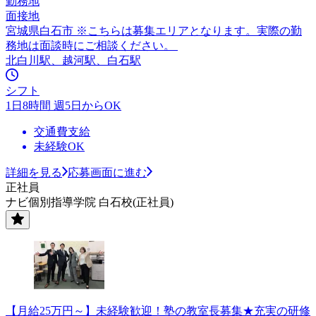
勤務地
面接地
宮城県白石市 ※こちらは募集エリアとなります。実際の勤
務地は面談時にご相談ください。
北白川駅、越河駅、白石駅
シフト
1日8時間 週5日からOK
交通費支給
未経験OK
詳細を見る
応募画面に進む
正社員
ナビ個別指導学院 白石校(正社員)
【月給25万円～】未経験歓迎！塾の教室長募集★充実の研修