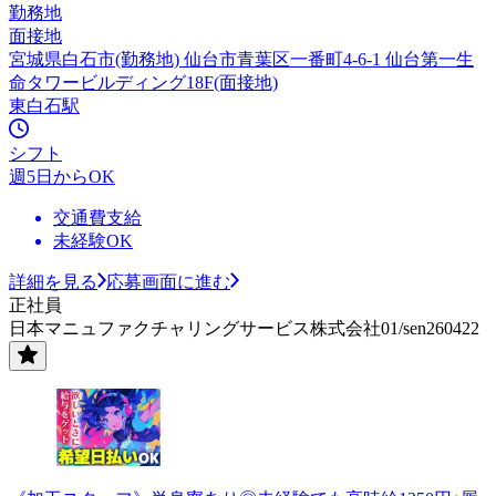
勤務地
面接地
宮城県白石市(勤務地) 仙台市青葉区一番町4-6-1 仙台第一生
命タワービルディング18F(面接地)
東白石駅
シフト
週5日からOK
交通費支給
未経験OK
詳細を見る
応募画面に進む
正社員
日本マニュファクチャリングサービス株式会社01/sen260422