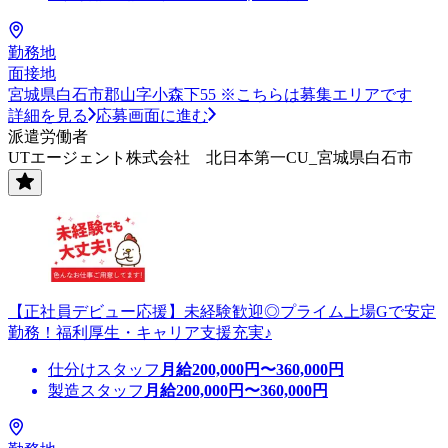
勤務地
面接地
宮城県白石市郡山字小森下55 ※こちらは募集エリアです
詳細を見る
応募画面に進む
派遣労働者
UTエージェント株式会社 北日本第一CU_宮城県白石市
【正社員デビュー応援】未経験歓迎◎プライム上場Gで安定
勤務！福利厚生・キャリア支援充実♪
仕分けスタッフ
月給
200,000
円〜
360,000
円
製造スタッフ
月給
200,000
円〜
360,000
円