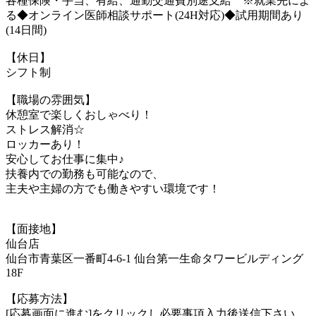
各種保険・手当、有給、通勤交通費別途支給 ※就業先によ
る◆オンライン医師相談サポート(24H対応)◆試用期間あり
(14日間)
【休日】
シフト制
【職場の雰囲気】
休憩室で楽しくおしゃべり！
ストレス解消☆
ロッカーあり！
安心してお仕事に集中♪
扶養内での勤務も可能なので、
主夫や主婦の方でも働きやすい環境です！
【面接地】
仙台店
仙台市青葉区一番町4-6-1 仙台第一生命タワービルディング
18F
【応募方法】
[応募画面に進む]をクリックし必要事項入力後送信下さい。