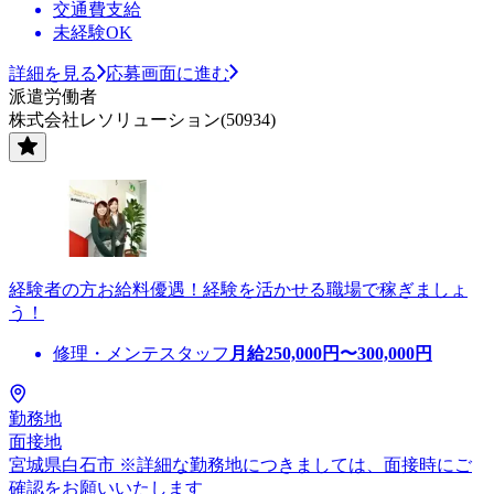
交通費支給
未経験OK
詳細を見る
応募画面に進む
派遣労働者
株式会社レソリューション(50934)
経験者の方お給料優遇！経験を活かせる職場で稼ぎましょ
う！
修理・メンテスタッフ
月給
250,000
円〜
300,000
円
勤務地
面接地
宮城県白石市 ※詳細な勤務地につきましては、面接時にご
確認をお願いいたします