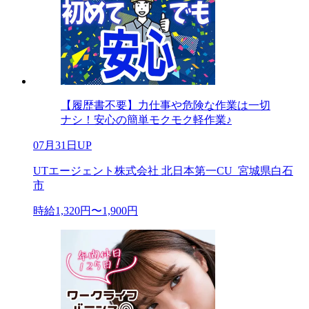
【履歴書不要】力仕事や危険な作業は一切
ナシ！安心の簡単モクモク軽作業♪
07月31日UP
UTエージェント株式会社 北日本第一CU_宮城県白石
市
時給1,320円〜1,900円