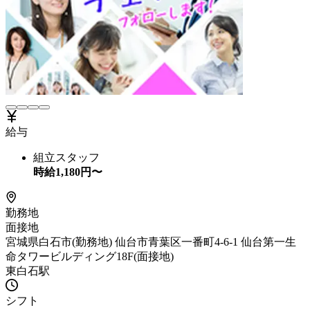
給与
組立スタッフ
時給
1,180
円〜
勤務地
面接地
宮城県白石市(勤務地) 仙台市青葉区一番町4-6-1 仙台第一生
命タワービルディング18F(面接地)
東白石駅
シフト