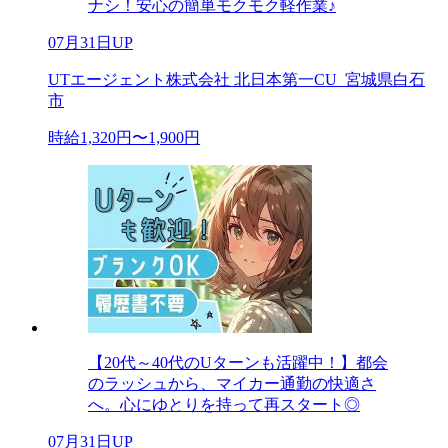
ナシ！安心の簡単モクモク軽作業♪
07月31日UP
UTエージェント株式会社 北日本第一CU_宮城県白石
市
時給1,320円〜1,900円
【20代～40代のUターンも活躍中！】都会
のラッシュから、マイカー通勤の快適さ
へ。心にゆとりを持って再スタート◎
07月31日UP