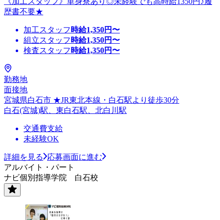
《加工スタッフ》単身寮あり◎未経験でも高時給1350円♪履
歴書不要★
加工スタッフ
時給
1,350
円〜
組立スタッフ
時給
1,350
円〜
検査スタッフ
時給
1,350
円〜
勤務地
面接地
宮城県白石市 ★JR東北本線・白石駅より徒歩30分
白石(宮城)駅、東白石駅、北白川駅
交通費支給
未経験OK
詳細を見る
応募画面に進む
アルバイト・パート
ナビ個別指導学院 白石校