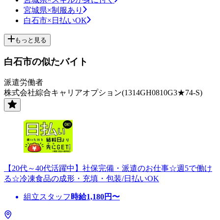
宮城県×制服あり
白石市×日払いOK
もっと見る
白石市の似たバイト
派遣労働者
株式会社綜合キャリアオプション(1314GH0810G3★74-S)
【20代～40代活躍中】社保完備・派遣のお仕事☆週5で働け
る☆冷凍食品の成形・充填・包装/日払いOK
組立スタッフ
時給
1,180
円〜