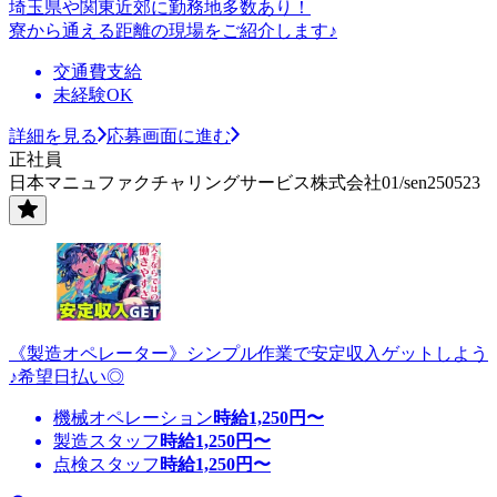
埼玉県や関東近郊に勤務地多数あり！
寮から通える距離の現場をご紹介します♪
交通費支給
未経験OK
詳細を見る
応募画面に進む
正社員
日本マニュファクチャリングサービス株式会社01/sen250523
《製造オペレーター》シンプル作業で安定収入ゲットしよう
♪希望日払い◎
機械オペレーション
時給
1,250
円〜
製造スタッフ
時給
1,250
円〜
点検スタッフ
時給
1,250
円〜