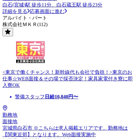
白石(宮城)駅 徒歩11分、白石蔵王駅 徒歩23分
詳細を見る
応募画面に進む
アルバイト・パート
株式会社ＭＫＲ(112)
<東京で働くチャンス！新幹線代も会社で負担！>東京のお
仕事☆WEB面接＆その場で採否決定！家具家電付き寮に即
入寮OK
警備スタッフ
日給
10,840
円〜
勤務地
面接地
宮城県白石市 ※こちらは求人掲載エリアです。勤務地は
【関東近郊】となります。Web面接実施中