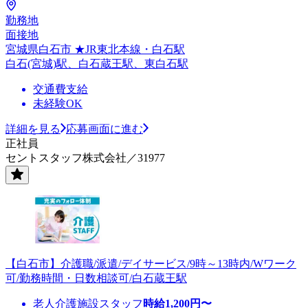
勤務地
面接地
宮城県白石市 ★JR東北本線・白石駅
白石(宮城)駅、白石蔵王駅、東白石駅
交通費支給
未経験OK
詳細を見る
応募画面に進む
正社員
セントスタッフ株式会社／31977
【白石市】介護職/派遣/デイサービス/9時～13時内/Wワーク
可/勤務時間・日数相談可/白石蔵王駅
老人介護施設スタッフ
時給
1,200
円〜