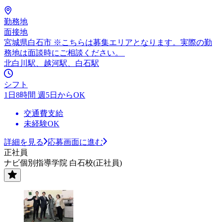
勤務地
面接地
宮城県白石市 ※こちらは募集エリアとなります。実際の勤
務地は面談時にご相談ください。
北白川駅、越河駅、白石駅
シフト
1日8時間 週5日からOK
交通費支給
未経験OK
詳細を見る
応募画面に進む
正社員
ナビ個別指導学院 白石校(正社員)