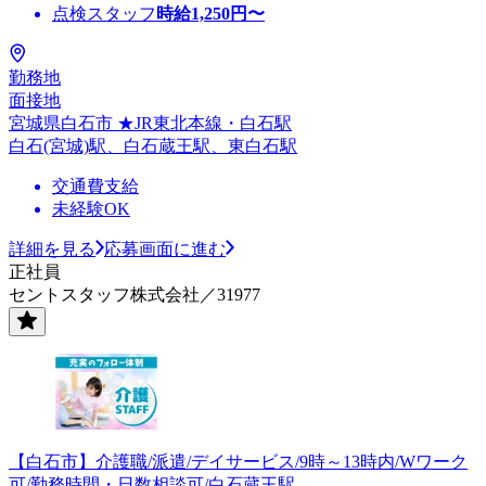
点検スタッフ
時給
1,250
円〜
勤務地
面接地
宮城県白石市 ★JR東北本線・白石駅
白石(宮城)駅、白石蔵王駅、東白石駅
交通費支給
未経験OK
詳細を見る
応募画面に進む
正社員
セントスタッフ株式会社／31977
【白石市】介護職/派遣/デイサービス/9時～13時内/Wワーク
可/勤務時間・日数相談可/白石蔵王駅