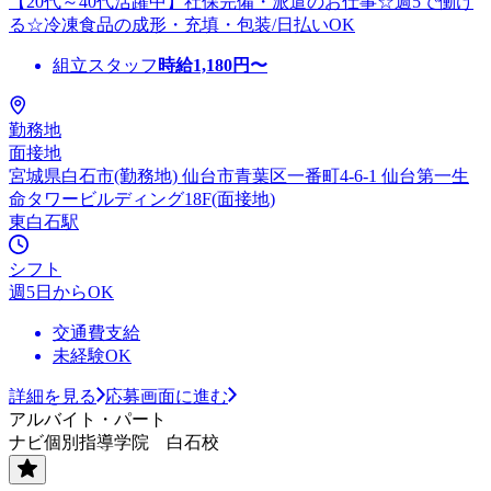
【20代～40代活躍中】社保完備・派遣のお仕事☆週5で働け
る☆冷凍食品の成形・充填・包装/日払いOK
組立スタッフ
時給
1,180
円〜
勤務地
面接地
宮城県白石市(勤務地) 仙台市青葉区一番町4-6-1 仙台第一生
命タワービルディング18F(面接地)
東白石駅
シフト
週5日からOK
交通費支給
未経験OK
詳細を見る
応募画面に進む
アルバイト・パート
ナビ個別指導学院 白石校