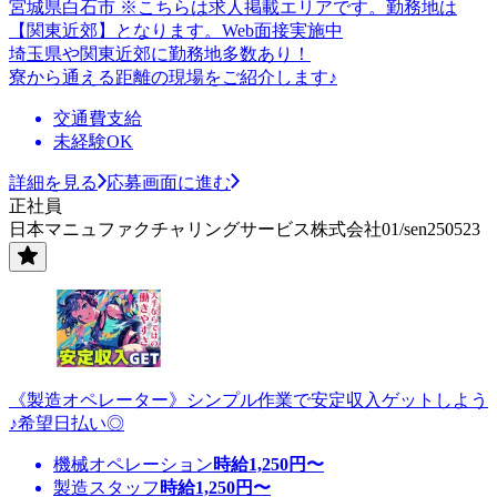
宮城県白石市 ※こちらは求人掲載エリアです。勤務地は
【関東近郊】となります。Web面接実施中
埼玉県や関東近郊に勤務地多数あり！
寮から通える距離の現場をご紹介します♪
交通費支給
未経験OK
詳細を見る
応募画面に進む
正社員
日本マニュファクチャリングサービス株式会社01/sen250523
《製造オペレーター》シンプル作業で安定収入ゲットしよう
♪希望日払い◎
機械オペレーション
時給
1,250
円〜
製造スタッフ
時給
1,250
円〜