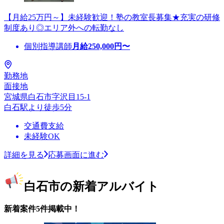
【月給25万円～】未経験歓迎！塾の教室長募集★充実の研修
制度あり◎エリア外への転勤なし
個別指導講師
月給
250,000
円〜
勤務地
面接地
宮城県白石市字沢目15-1
白石駅より徒歩5分
交通費支給
未経験OK
詳細を見る
応募画面に進む
白石市の新着アルバイト
新着案件5件掲載中！