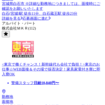
宮城県白石市 ※詳細な勤務地につきましては、面接時にご
確認をお願いいたします
白石(宮城)駅 徒歩11分、白石蔵王駅 徒歩23分
詳細を見る
応募画面に進む
アルバイト・パート
株式会社ＭＫＲ(112)
<東京で働くチャンス！新幹線代も会社で負担！>東京のお
仕事☆WEB面接＆その場で採否決定！家具家電付き寮に即
入寮OK
警備スタッフ
日給
10,840
円〜
勤務地
面接地