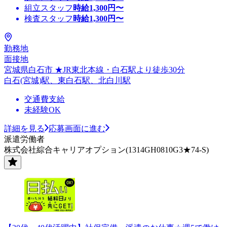
組立スタッフ
時給
1,300
円〜
検査スタッフ
時給
1,300
円〜
勤務地
面接地
宮城県白石市 ★JR東北本線・白石駅より徒歩30分
白石(宮城)駅、東白石駅、北白川駅
交通費支給
未経験OK
詳細を見る
応募画面に進む
派遣労働者
株式会社綜合キャリアオプション(1314GH0810G3★74-S)