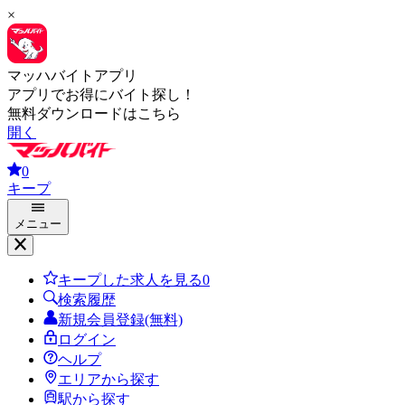
×
マッハバイトアプリ
アプリでお得にバイト探し！
無料ダウンロードはこちら
開く
0
キープ
メニュー
キープした求人を見る
0
検索履歴
新規会員登録(無料)
ログイン
ヘルプ
エリアから探す
駅から探す