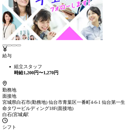
給与
組立スタッフ
時給
1,200
円〜
1,270
円
勤務地
面接地
宮城県白石市(勤務地) 仙台市青葉区一番町4-6-1 仙台第一生
命タワービルディング18F(面接地)
白石(宮城)駅
シフト