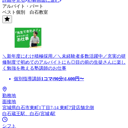
詳細を見る
応募画面に進む
アルバイト・パート
ベスト個別 白石教室
＼新年度にむけ積極採用／＼未経験者多数活躍中／充実の研
修制度で初めてのアルバイトにも◎目の前の生徒さんに楽し
く勉強を教える塾講師のお仕事
個別指導講師
1コマ(90分)
1,600
円〜
勤務地
面接地
宮城県白石市東町1丁目7-14 東町7貸店舗北側
白石蔵王駅、白石(宮城)駅
シフト