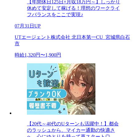
【年間休日125日×月収18万円～】しっかり
休めて安定して稼げる！理想のワークライ
フバランスをここで実現♪
07月31日UP
UTエージェント株式会社 北日本第一CU_宮城県白石
市
時給1,320円〜1,900円
【20代～40代のUターンも活躍中！】都会
のラッシュから、マイカー通勤の快適さ
へ。心にゆとりを持って再スタート◎