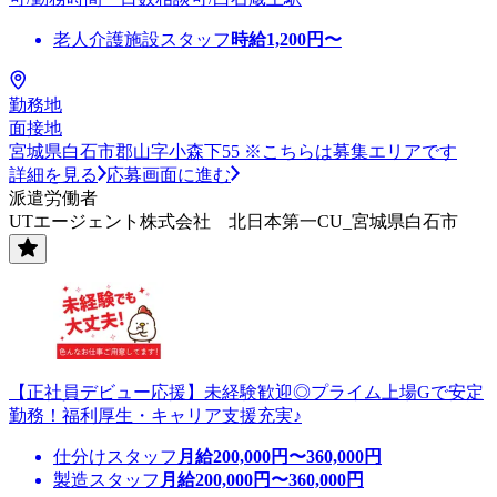
老人介護施設スタッフ
時給
1,200
円〜
勤務地
面接地
宮城県白石市郡山字小森下55 ※こちらは募集エリアです
詳細を見る
応募画面に進む
派遣労働者
UTエージェント株式会社 北日本第一CU_宮城県白石市
【正社員デビュー応援】未経験歓迎◎プライム上場Gで安定
勤務！福利厚生・キャリア支援充実♪
仕分けスタッフ
月給
200,000
円〜
360,000
円
製造スタッフ
月給
200,000
円〜
360,000
円