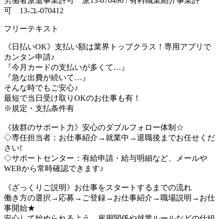
労働者派遣事業許可 派13-070490 / 有料職業紹介事業許
可 13-ユ-070412
フリーテキスト
《日払いOK》支払い額は業界トップクラス！専用アプリで
カンタン申請♪
『今月カードの支払いが多くて…』
『急な出費が続いて…』
そんな時でもご安心♪
最短で当日受け取りOKのお仕事も有！
※規定・支払条件有
《抜群のサポート力》安心のダブルフォロー体制☆
◇専任担当者：お仕事紹介→就業中→退職後までお任せくだ
さい!
◇サポートセンター：有給申請・給与明細など、メールや
WEBから常時確認できます♪
《ざっくりご説明》お仕事をスタートするまでの流れ
働き方の選択→応募→ご登録→お仕事紹介→職場説明→お仕
事開始★
安心して始められるよう、雇用関係や就業ルールなどの仕組