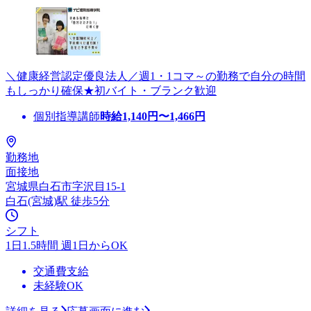
＼健康経営認定優良法人／週1・1コマ～の勤務で自分の時間
もしっかり確保★初バイト・ブランク歓迎
個別指導講師
時給
1,140
円〜
1,466
円
勤務地
面接地
宮城県白石市字沢目15-1
白石(宮城)駅 徒歩5分
シフト
1日1.5時間 週1日からOK
交通費支給
未経験OK