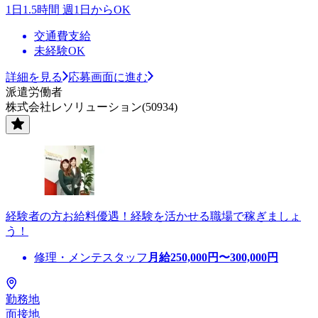
1日1.5時間 週1日からOK
交通費支給
未経験OK
詳細を見る
応募画面に進む
派遣労働者
株式会社レソリューション(50934)
経験者の方お給料優遇！経験を活かせる職場で稼ぎましょ
う！
修理・メンテスタッフ
月給
250,000
円〜
300,000
円
勤務地
面接地