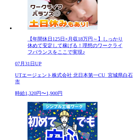
【年間休日125日×月収18万円～】しっかり
休めて安定して稼げる！理想のワークライ
フバランスをここで実現♪
07月31日UP
UTエージェント株式会社 北日本第一CU_宮城県白石
市
時給1,320円〜1,900円