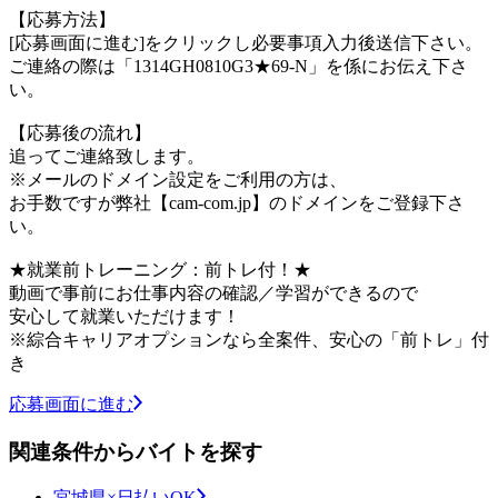
【応募方法】
[応募画面に進む]をクリックし必要事項入力後送信下さい。
ご連絡の際は「1314GH0810G3★69-N」を係にお伝え下さ
い。
【応募後の流れ】
追ってご連絡致します。
※メールのドメイン設定をご利用の方は、
お手数ですが弊社【cam-com.jp】のドメインをご登録下さ
い。
★就業前トレーニング：前トレ付！★
動画で事前にお仕事内容の確認／学習ができるので
安心して就業いただけます！
※綜合キャリアオプションなら全案件、安心の「前トレ」付
き
応募画面に進む
関連条件からバイトを探す
宮城県×日払いOK