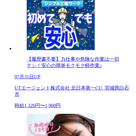
【履歴書不要】力仕事や危険な作業は一切
ナシ！安心の簡単モクモク軽作業♪
07月31日UP
UTエージェント株式会社 北日本第一CU_宮城県白石
市
時給1,320円〜1,900円