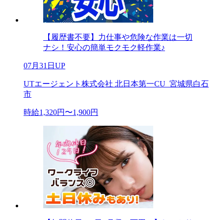
【履歴書不要】力仕事や危険な作業は一切
ナシ！安心の簡単モクモク軽作業♪
07月31日UP
UTエージェント株式会社 北日本第一CU_宮城県白石
市
時給1,320円〜1,900円