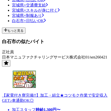
宮城県×交通費支給
宮城県×スキルが身に付く
宮城県×制服あり
白石市×日払いOK
もっと見る
白石市の似たバイト
正社員
日本マニュファクチャリングサービス株式会社01/sen260421
【家電付き寮完備!!】加工・組立★コツモク作業で安定収入
GET♪車通勤OK◎
加工スタッフ
時給
1,300
円〜