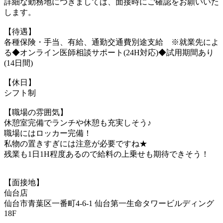
詳細な勤務地につきましては、面接時にご確認をお願いいた
します。
【待遇】
各種保険・手当、有給、通勤交通費別途支給 ※就業先によ
る◆オンライン医師相談サポート(24H対応)◆試用期間あり
(14日間)
【休日】
シフト制
【職場の雰囲気】
休憩室完備でランチや休憩も充実しそう♪
職場にはロッカー完備！
私物の置きすぎには注意が必要ですね★
残業も1日1H程度あるので給料の上乗せも期待できそう！
【面接地】
仙台店
仙台市青葉区一番町4-6-1 仙台第一生命タワービルディング
18F