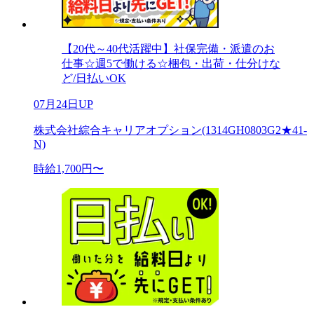
【20代～40代活躍中】社保完備・派遣のお
仕事☆週5で働ける☆梱包・出荷・仕分けな
ど/日払いOK
07月24日UP
株式会社綜合キャリアオプション(1314GH0803G2★41-
N)
時給1,700円〜