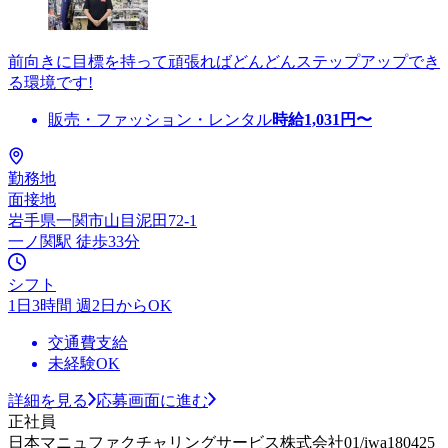
前向きに目標を持って頑張ればどんどんステップアップでき
る環境です!
販売・ファッション・レンタル
時給
1,031
円〜
勤務地
面接地
岩手県一関市山目泥田72-1
一ノ関駅 徒歩33分
シフト
1日3時間 週2日からOK
交通費支給
未経験OK
詳細を見る
応募画面に進む
正社員
日本マニュファクチャリングサービス株式会社01/iwa180425