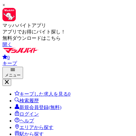
×
マッハバイトアプリ
アプリでお得にバイト探し！
無料ダウンロードはこちら
開く
0
キープ
メニュー
キープした求人を見る
0
検索履歴
新規会員登録(無料)
ログイン
ヘルプ
エリアから探す
駅から探す