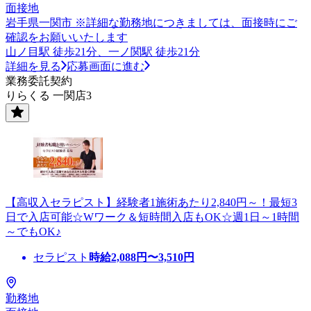
面接地
岩手県一関市 ※詳細な勤務地につきましては、面接時にご
確認をお願いいたします
山ノ目駅 徒歩21分、一ノ関駅 徒歩21分
詳細を見る
応募画面に進む
業務委託契約
りらくる 一関店3
【高収入セラピスト】経験者1施術あたり2,840円～！最短3
日で入店可能☆Wワーク＆短時間入店もOK☆週1日～1時間
～でもOK♪
セラピスト
時給
2,088
円〜
3,510
円
勤務地