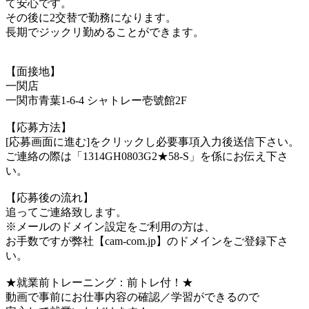
て安心です。
その後に2交替で勤務になります。
長期でジックリ勤めることができます。
【面接地】
一関店
一関市青葉1-6-4 シャトレー壱號館2F
【応募方法】
[応募画面に進む]をクリックし必要事項入力後送信下さい。
ご連絡の際は「1314GH0803G2★58-S」を係にお伝え下さ
い。
【応募後の流れ】
追ってご連絡致します。
※メールのドメイン設定をご利用の方は、
お手数ですが弊社【cam-com.jp】のドメインをご登録下さ
い。
★就業前トレーニング：前トレ付！★
動画で事前にお仕事内容の確認／学習ができるので