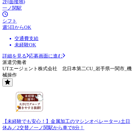
2F(面接地)
一ノ関駅
シフト
週5日からOK
交通費支給
未経験OK
詳細を見る
応募画面に進む
派遣労働者
UTエージェント株式会社 北日本第二CU_岩手県一関市_機
械操作
【未経験でも安心！】金属加工のマシンオペレーター♪土日
休み／2交替／一ノ関駅から車で8分！