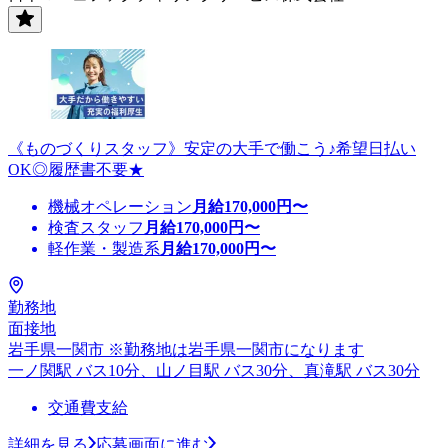
《ものづくりスタッフ》安定の大手で働こう♪希望日払い
OK◎履歴書不要★
機械オペレーション
月給
170,000
円〜
検査スタッフ
月給
170,000
円〜
軽作業・製造系
月給
170,000
円〜
勤務地
面接地
岩手県一関市 ※勤務地は岩手県一関市になります
一ノ関駅 バス10分、山ノ目駅 バス30分、真滝駅 バス30分
交通費支給
詳細を見る
応募画面に進む