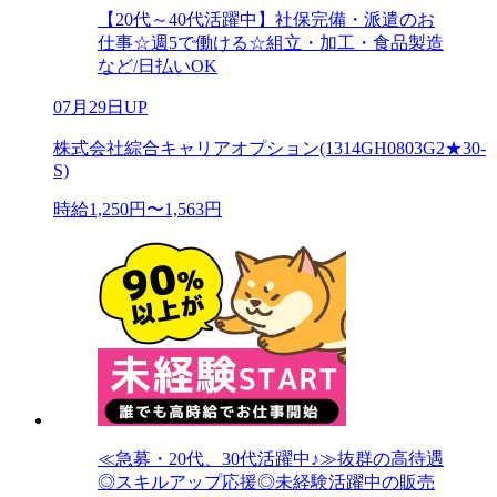
【20代～40代活躍中】社保完備・派遣のお
仕事☆週5で働ける☆組立・加工・食品製造
など/日払いOK
07月29日UP
株式会社綜合キャリアオプション(1314GH0803G2★30-
S)
時給1,250円〜1,563円
≪急募・20代、30代活躍中♪≫抜群の高待遇
◎スキルアップ応援◎未経験活躍中の販売