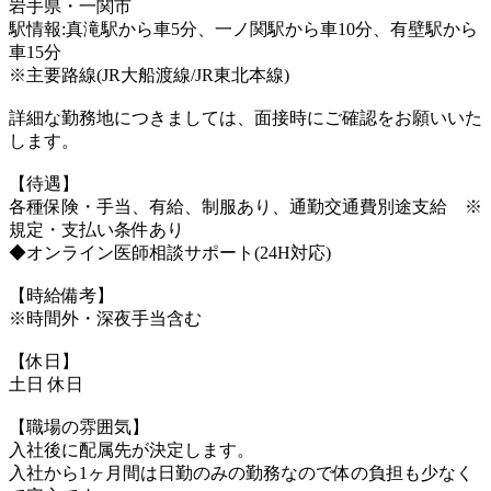
岩手県・一関市
駅情報:真滝駅から車5分、一ノ関駅から車10分、有壁駅から
車15分
※主要路線(JR大船渡線/JR東北本線)
詳細な勤務地につきましては、面接時にご確認をお願いいた
します。
【待遇】
各種保険・手当、有給、制服あり、通勤交通費別途支給 ※
規定・支払い条件あり
◆オンライン医師相談サポート(24H対応)
【時給備考】
※時間外・深夜手当含む
【休日】
土日 休日
【職場の雰囲気】
入社後に配属先が決定します。
入社から1ヶ月間は日勤のみの勤務なので体の負担も少なく