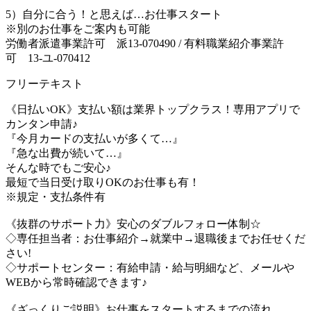
5）自分に合う！と思えば…お仕事スタート
※別のお仕事をご案内も可能
労働者派遣事業許可 派13-070490 / 有料職業紹介事業許
可 13-ユ-070412
フリーテキスト
《日払いOK》支払い額は業界トップクラス！専用アプリで
カンタン申請♪
『今月カードの支払いが多くて…』
『急な出費が続いて…』
そんな時でもご安心♪
最短で当日受け取りOKのお仕事も有！
※規定・支払条件有
《抜群のサポート力》安心のダブルフォロー体制☆
◇専任担当者：お仕事紹介→就業中→退職後までお任せくだ
さい!
◇サポートセンター：有給申請・給与明細など、メールや
WEBから常時確認できます♪
《ざっくりご説明》お仕事をスタートするまでの流れ