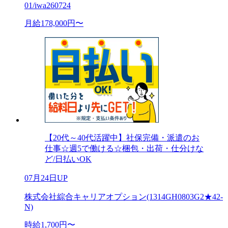
01/iwa260724
月給178,000円〜
【20代～40代活躍中】社保完備・派遣のお
仕事☆週5で働ける☆梱包・出荷・仕分けな
ど/日払いOK
07月24日UP
株式会社綜合キャリアオプション(1314GH0803G2★42-
N)
時給1,700円〜