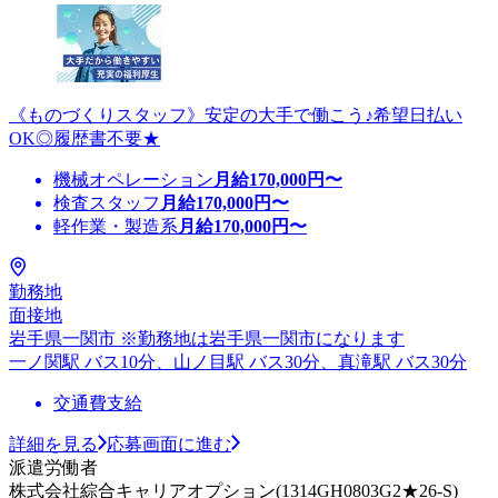
《ものづくりスタッフ》安定の大手で働こう♪希望日払い
OK◎履歴書不要★
機械オペレーション
月給
170,000
円〜
検査スタッフ
月給
170,000
円〜
軽作業・製造系
月給
170,000
円〜
勤務地
面接地
岩手県一関市 ※勤務地は岩手県一関市になります
一ノ関駅 バス10分、山ノ目駅 バス30分、真滝駅 バス30分
交通費支給
詳細を見る
応募画面に進む
派遣労働者
株式会社綜合キャリアオプション(1314GH0803G2★26-S)