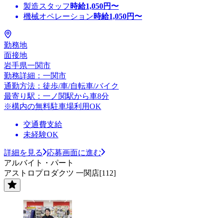
製造スタッフ
時給
1,050
円〜
機械オペレーション
時給
1,050
円〜
勤務地
面接地
岩手県一関市
勤務詳細：一関市
通勤方法：徒歩/車/自転車/バイク
最寄り駅：一ノ関駅から車8分
※構内の無料駐車場利用OK
交通費支給
未経験OK
詳細を見る
応募画面に進む
アルバイト・パート
アストロプロダクツ 一関店[112]