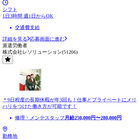
シフト
1日3時間 週1日からOK
交通費支給
詳細を見る
応募画面に進む
派遣労働者
株式会社レソリューション(51266)
＊9日程度の長期休暇が年3回も！仕事とプライベートにメリ
ハリをつけた働き方が可能です！
修理・メンテスタッフ
月給
250,000
円〜
280,000
円
勤務地