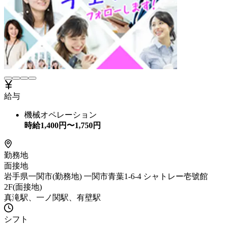
給与
機械オペレーション
時給
1,400
円〜
1,750
円
勤務地
面接地
岩手県一関市(勤務地) 一関市青葉1-6-4 シャトレー壱號館
2F(面接地)
真滝駅、一ノ関駅、有壁駅
シフト