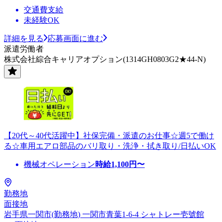
交通費支給
未経験OK
詳細を見る
応募画面に進む
派遣労働者
株式会社綜合キャリアオプション(1314GH0803G2★44-N)
【20代～40代活躍中】社保完備・派遣のお仕事☆週5で働け
る☆車用エアロ部品のバリ取り・洗浄・拭き取り/日払いOK
機械オペレーション
時給
1,100
円〜
勤務地
面接地
岩手県一関市(勤務地) 一関市青葉1-6-4 シャトレー壱號館