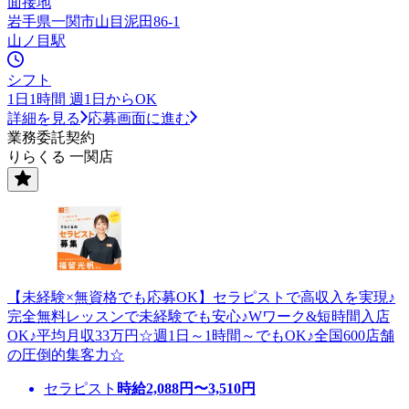
面接地
岩手県一関市山目泥田86-1
山ノ目駅
シフト
1日1時間 週1日からOK
詳細を見る
応募画面に進む
業務委託契約
りらくる 一関店
【未経験×無資格でも応募OK】セラピストで高収入を実現♪
完全無料レッスンで未経験でも安心♪Wワーク&短時間入店
OK♪平均月収33万円☆週1日～1時間～でもOK♪全国600店舗
の圧倒的集客力☆
セラピスト
時給
2,088
円〜
3,510
円