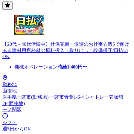
【20代～40代活躍中】社保完備・派遣のお仕事☆週5で働け
る☆建材用窓枠材の原料投入・取り出し・設備保守/日払い
OK
機械オペレーション
時給
1,400
円〜
勤務地
面接地
岩手県一関市(勤務地) 一関市青葉1-6-4 シャトレー壱號館
2F(面接地)
一ノ関駅
シフト
週5日からOK