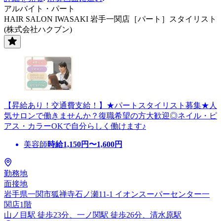
アルバイト・パート
HAIR SALON IWASAKI 岩手一関店［パート］スタイリスト
(株式会社ハクブン)
【昇給あり！交通費支給！】★パートスタイリスト募集★人
気サロンで働きませんか？復職希望の方大歓迎◎ネイル・ピ
アス・カラーOKで自分らしく働けます♪
美容師
時給
1,150
円〜
1,600
円
勤務地
面接地
岩手県一関市狐禅寺石ノ瀬11-1 イオンスーパーセンター一
関店1階
山ノ目駅 徒歩23分、一ノ関駅 徒歩26分、清水原駅