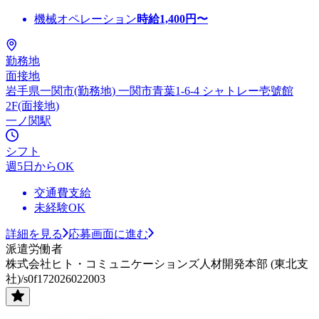
機械オペレーション
時給
1,400
円〜
勤務地
面接地
岩手県一関市(勤務地) 一関市青葉1-6-4 シャトレー壱號館
2F(面接地)
一ノ関駅
シフト
週5日からOK
交通費支給
未経験OK
詳細を見る
応募画面に進む
派遣労働者
株式会社ヒト・コミュニケーションズ人材開発本部 (東北支
社)/s0f172026022003