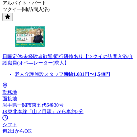
アルバイト・パート
ツクイ一関(訪問入浴)
日曜定休/未経験者歓迎/同行研修あり【ツクイの訪問入浴/介
護職員(オペ―レーター)求人】
老人介護施設スタッフ
時給
1,031
円〜
1,549
円
勤務地
面接地
岩手県一関市東五代6番30号
JR東北本線「山ノ目駅」から車約2分
シフト
週2日からOK