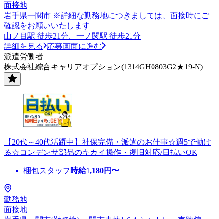
面接地
岩手県一関市 ※詳細な勤務地につきましては、面接時にご
確認をお願いいたします
山ノ目駅 徒歩21分、一ノ関駅 徒歩21分
詳細を見る
応募画面に進む
派遣労働者
株式会社綜合キャリアオプション(1314GH0803G2★19-N)
【20代～40代活躍中】社保完備・派遣のお仕事☆週5で働け
る☆コンデンサ部品のキカイ操作・復旧対応/日払いOK
梱包スタッフ
時給
1,180
円〜
勤務地
面接地