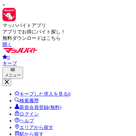
×
マッハバイトアプリ
アプリでお得にバイト探し！
無料ダウンロードはこちら
開く
0
キープ
メニュー
キープした求人を見る
0
検索履歴
新規会員登録(無料)
ログイン
ヘルプ
エリアから探す
駅から探す