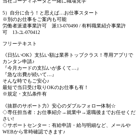
当社コーディネータと一緒に職場見学
5）自分に合う！と思えば…お仕事スタート
※別のお仕事をご案内も可能
労働者派遣事業許可 派13-070490 / 有料職業紹介事業許
可 13-ユ-070412
フリーテキスト
《日払いOK》支払い額は業界トップクラス！専用アプリで
カンタン申請♪
『今月カードの支払いが多くて…』
『急な出費が続いて…』
そんな時でもご安心♪
最短で当日受け取りOKのお仕事も有！
※規定・支払条件有
《抜群のサポート力》安心のダブルフォロー体制☆
◇専任担当者：お仕事紹介→就業中→退職後までお任せくだ
さい!
◇サポートセンター：有給申請・給与明細など、メールや
WEBから常時確認できます♪