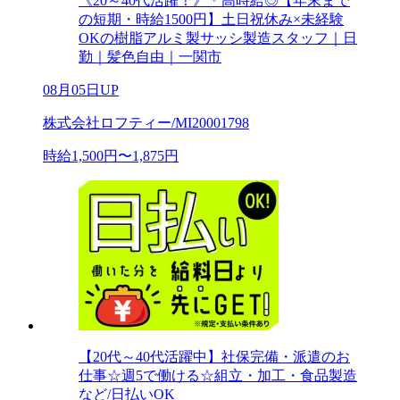
《20～40代活躍！》＊高時給◎【年末まで
の短期・時給1500円】土日祝休み×未経験
OKの樹脂アルミ製サッシ製造スタッフ｜日
勤｜髪色自由｜一関市
08月05日UP
株式会社ロフティー/MI20001798
時給1,500円〜1,875円
【20代～40代活躍中】社保完備・派遣のお
仕事☆週5で働ける☆組立・加工・食品製造
など/日払いOK