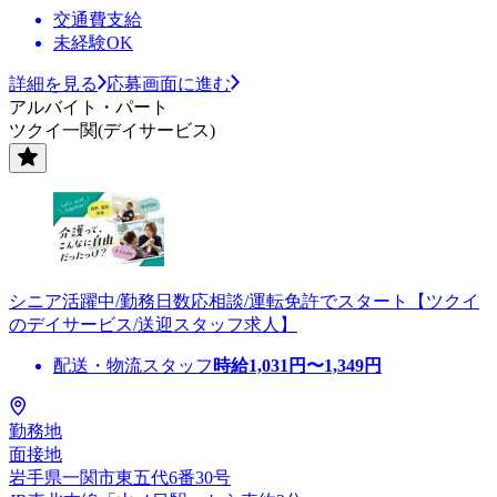
交通費支給
未経験OK
詳細を見る
応募画面に進む
アルバイト・パート
ツクイ一関(デイサービス)
シニア活躍中/勤務日数応相談/運転免許でスタート【ツクイ
のデイサービス/送迎スタッフ求人】
配送・物流スタッフ
時給
1,031
円〜
1,349
円
勤務地
面接地
岩手県一関市東五代6番30号