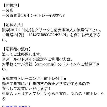
【面接地】
一関店
一関市青葉1-6-4 シャトレー壱號館2F
【応募方法】
[応募画面に進む]をクリックし必要事項入力後送信下さい。
ご連絡の際は「1314GH0803G2★21-N」を係にお伝え下さ
い。
【応募後の流れ】
追ってご連絡致します。
※メールのドメイン設定をご利用の方は、
お手数ですが弊社【cam-com.jp】のドメインをご登録下さ
い。
★就業前トレーニング：前トレ付！★
動画で事前にお仕事内容の確認／学習ができるので
安心して就業いただけます！
※綜合キャリアオプションなら全案件、安心の「前トレ」付
き