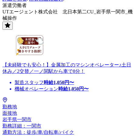
派遣労働者
UTエージェント株式会社 北日本第二CU_岩手県一関市_機
械操作
【未経験でも安心！】金属加工のマシンオペレーター♪土日
休み／2交替／一ノ関駅から車で8分！
製造スタッフ
時給
1,050
円〜
機械オペレーション
時給
1,050
円〜
勤務地
面接地
岩手県一関市
勤務詳細：一関市
通勤方法：徒歩/車/自転車/バイク