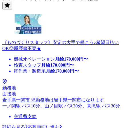
《ものづくりスタッフ》安定の大手で働こう♪希望日払い
OK◎履歴書不要★
機械オペレーション
月給
170,000
円〜
検査スタッフ
月給
170,000
円〜
軽作業・製造系
月給
170,000
円〜
勤務地
面接地
岩手県一関市 ※勤務地は岩手県一関市になります
一ノ関駅 バス10分、山ノ目駅 バス30分、真滝駅 バス30分
交通費支給
詳細を見る
応募画面に進む