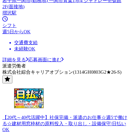
岩手県一関市(勤務地) 一関市青葉1-6-4 シャトレー壱號館
2F(面接地)
摺沢駅
シフト
週5日からOK
交通費支給
未経験OK
詳細を見る
応募画面に進む
派遣労働者
株式会社綜合キャリアオプション(1314GH0803G2★26-S)
【20代～40代活躍中】社保完備・派遣のお仕事☆週5で働け
る☆建材用窓枠材の原料投入・取り出し・設備保守/日払い
OK