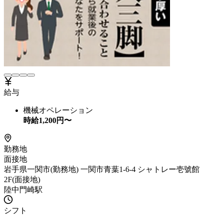
給与
機械オペレーション
時給
1,200
円〜
勤務地
面接地
岩手県一関市(勤務地) 一関市青葉1-6-4 シャトレー壱號館
2F(面接地)
陸中門崎駅
シフト