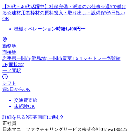
【20代～40代活躍中】社保完備・派遣のお仕事☆週5で働け
る☆建材用窓枠材の原料投入・取り出し・設備保守/日払い
OK
機械オペレーション
時給
1,400
円〜
勤務地
面接地
岩手県一関市(勤務地) 一関市青葉1-6-4 シャトレー壱號館
2F(面接地)
一ノ関駅
シフト
週5日からOK
交通費支給
未経験OK
詳細を見る
応募画面に進む
正社員
日本マニュファクチャリングサービス株式会社01/iwa180425