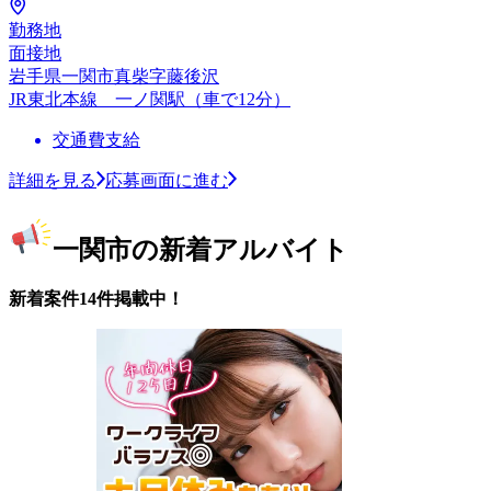
勤務地
面接地
岩手県一関市真柴字藤後沢
JR東北本線 一ノ関駅（車で12分）
交通費支給
詳細を見る
応募画面に進む
一関市の新着アルバイト
新着案件14件掲載中！