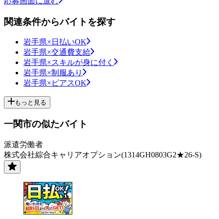
応募画面に進む
関連条件からバイトを探す
岩手県×日払いOK
岩手県×交通費支給
岩手県×スキルが身に付く
岩手県×制服あり
岩手県×ピアスOK
もっと見る
一関市の似たバイト
派遣労働者
株式会社綜合キャリアオプション(1314GH0803G2★26-S)