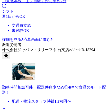
JR東北本線「山ノ目駅」から車約2分
シフト
週1日からOK
交通費支給
未経験OK
詳細を見る
応募画面に進む
派遣労働者
株式会社ジャパン・リリーフ 仙台支店/sddrmhR-18294
勤務時間相談可能！配送件数少なめ◎4t車で食品のルート配
送！
配送・物流スタッフ
時給
1,370
円〜