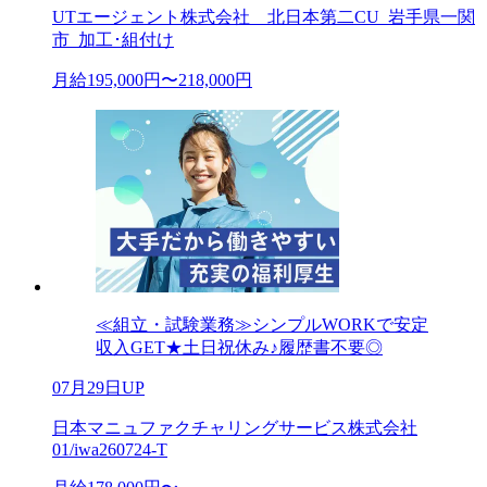
UTエージェント株式会社 北日本第二CU_岩手県一関
市_加工･組付け
月給195,000円〜218,000円
≪組立・試験業務≫シンプルWORKで安定
収入GET★土日祝休み♪履歴書不要◎
07月29日UP
日本マニュファクチャリングサービス株式会社
01/iwa260724-T