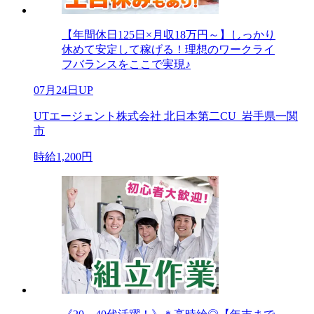
【年間休日125日×月収18万円～】しっかり
休めて安定して稼げる！理想のワークライ
フバランスをここで実現♪
07月24日UP
UTエージェント株式会社 北日本第二CU_岩手県一関
市
時給1,200円