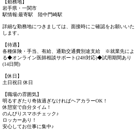
【勤務地】
岩手県・一関市
駅情報:最寄駅 陸中門崎駅
詳細な勤務地につきましては、面接時にご確認をお願いいた
します。
【待遇】
各種保険・手当、有給、通勤交通費別途支給 ※就業先によ
る◆オンライン医師相談サポート(24H対応)◆試用期間あり
(14日間)
【休日】
土日祝日 休日
【職場の雰囲気】
明るすぎたり奇抜過ぎなければヘアカラーOK！
休憩室で自分タイム！
のんびりスマホチェック♪
ロッカーあり！
安心してお仕事に集中♪