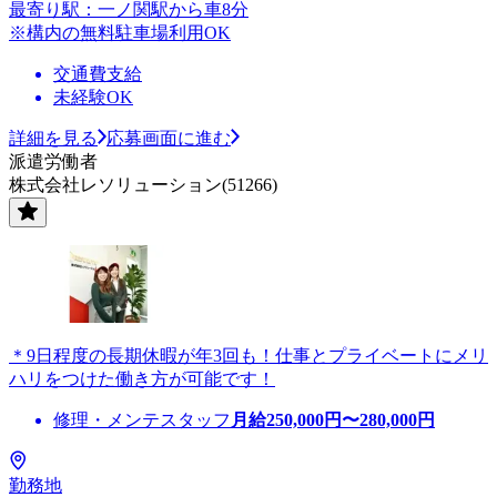
最寄り駅：一ノ関駅から車8分
※構内の無料駐車場利用OK
交通費支給
未経験OK
詳細を見る
応募画面に進む
派遣労働者
株式会社レソリューション(51266)
＊9日程度の長期休暇が年3回も！仕事とプライベートにメリ
ハリをつけた働き方が可能です！
修理・メンテスタッフ
月給
250,000
円〜
280,000
円
勤務地