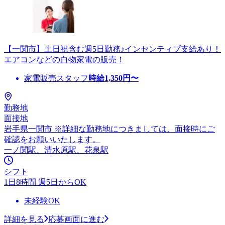
【一関市】土日祝含む週5日勤務♪インセンティブ支給あり！
エアコンなどの白物家電の販売！
家電販売スタッフ
時給
1,350
円〜
勤務地
面接地
岩手県一関市 ※詳細な勤務地につきましては、面接時にご
確認をお願いいたします。
一ノ関駅、清水原駅、花泉駅
シフト
1日8時間 週5日からOK
未経験OK
詳細を見る
応募画面に進む