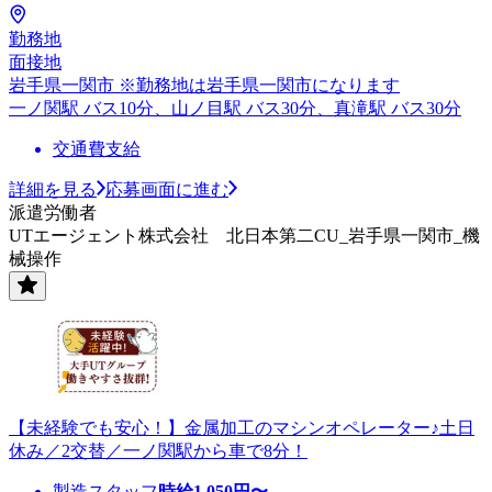
勤務地
面接地
岩手県一関市 ※勤務地は岩手県一関市になります
一ノ関駅 バス10分、山ノ目駅 バス30分、真滝駅 バス30分
交通費支給
詳細を見る
応募画面に進む
派遣労働者
UTエージェント株式会社 北日本第二CU_岩手県一関市_機
械操作
【未経験でも安心！】金属加工のマシンオペレーター♪土日
休み／2交替／一ノ関駅から車で8分！
製造スタッフ
時給
1,050
円〜