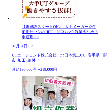
【未経験スタートOK♪】大手メーカー☆住
宅用サッシの加工・組立など♪残業少なめ！
車通勤OK
07月31日UP
UTエージェント株式会社 北日本第二CU_岩手県一関
市_加工･組付け
月給195,000円〜218,000円