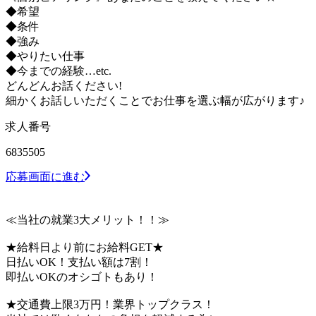
◆希望
◆条件
◆強み
◆やりたい仕事
◆今までの経験…etc.
どんどんお話ください!
細かくお話しいただくことでお仕事を選ぶ幅が広がります♪
求人番号
6835505
応募画面に進む
≪当社の就業3大メリット！！≫
★給料日より前にお給料GET★
日払いOK！支払い額は7割！
即払いOKのオシゴトもあり！
★交通費上限3万円！業界トップクラス！