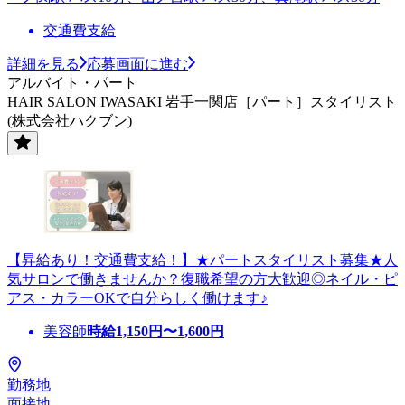
交通費支給
詳細を見る
応募画面に進む
アルバイト・パート
HAIR SALON IWASAKI 岩手一関店［パート］スタイリスト
(株式会社ハクブン)
【昇給あり！交通費支給！】★パートスタイリスト募集★人
気サロンで働きませんか？復職希望の方大歓迎◎ネイル・ピ
アス・カラーOKで自分らしく働けます♪
美容師
時給
1,150
円〜
1,600
円
勤務地
面接地