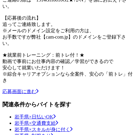
い。
【応募後の流れ】
追ってご連絡致します。
※メールのドメイン設定をご利用の方は、
お手数ですが弊社【cam-com.jp】のドメインをご登録下さ
い。
★就業前トレーニング：前トレ付！★
動画で事前にお仕事内容の確認／学習ができるので
安心して就業いただけます！
※綜合キャリアオプションなら全案件、安心の「前トレ」付
き
応募画面に進む
関連条件からバイトを探す
岩手県×日払いOK
岩手県×交通費支給
岩手県×スキルが身に付く