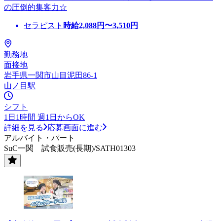
の圧倒的集客力☆
セラピスト
時給
2,088
円〜
3,510
円
勤務地
面接地
岩手県一関市山目泥田86-1
山ノ目駅
シフト
1日1時間 週1日からOK
詳細を見る
応募画面に進む
アルバイト・パート
SuC一関 試食販売(長期)/SATH01303