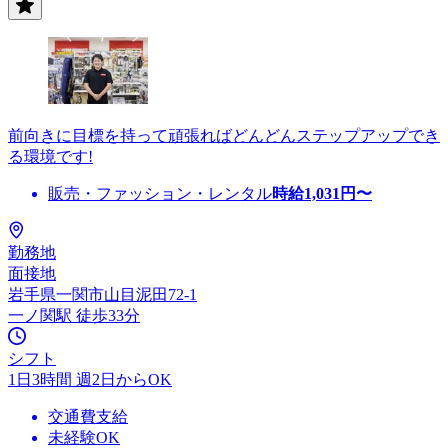
前向きに目標を持って頑張ればどんどんステップアップでき
る環境です!
販売・ファッション・レンタル
時給
1,031
円〜
勤務地
面接地
岩手県一関市山目泥田72-1
一ノ関駅 徒歩33分
シフト
1日3時間 週2日からOK
交通費支給
未経験OK