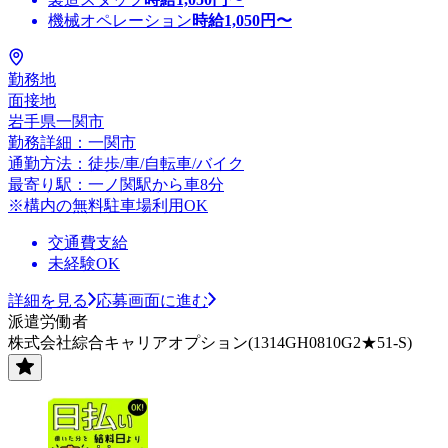
機械オペレーション
時給
1,050
円〜
勤務地
面接地
岩手県一関市
勤務詳細：一関市
通勤方法：徒歩/車/自転車/バイク
最寄り駅：一ノ関駅から車8分
※構内の無料駐車場利用OK
交通費支給
未経験OK
詳細を見る
応募画面に進む
派遣労働者
株式会社綜合キャリアオプション(1314GH0810G2★51-S)