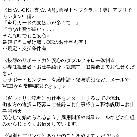
《日払いOK》支払い額は業界トップクラス！専用アプリで
カンタン申請♪
『今月カードの支払いが多くて…』
『急な出費が続いて…』
そんな時でもご安心♪
最短で当日受け取りOKのお仕事も有！
※規定・支払条件有
《抜群のサポート力》安心のダブルフォロー体制☆
◇専任担当者：お仕事紹介→就業中→退職後までお任せくだ
さい!
◇サポートセンター：有給申請・給与明細など、メールや
WEBから常時確認できます♪
《ざっくりご説明》お仕事をスタートするまでの流れ
働き方の選択→応募→ご登録→お仕事紹介→職場説明→お仕
事開始★
安心して始められるよう、雇用関係や就業ルールなどの仕組
みからじっくりお伝えしています。
《個別ヒアリング》あなたのことを教えてください☆