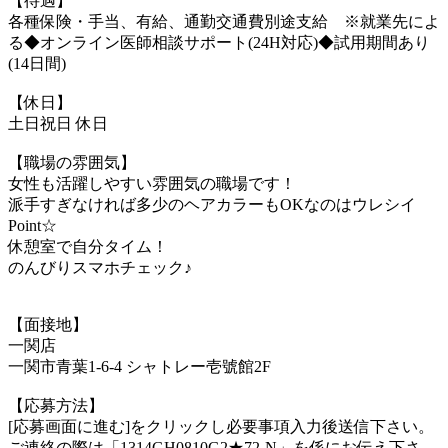
【待遇】
各種保険・手当、有給、通勤交通費別途支給 ※就業先によ
る◆オンライン医師相談サポート(24H対応)◆試用期間あり
(14日間)
【休日】
土日祝日 休日
【職場の雰囲気】
女性も活躍しやすい雰囲気の職場です！
派手すぎなければ多少のヘアカラーもOKなのはウレシイ
Point☆
休憩室で自分タイム！
のんびりスマホチェック♪
【面接地】
一関店
一関市青葉1-6-4 シャトレー壱號館2F
【応募方法】
[応募画面に進む]をクリックし必要事項入力後送信下さい。
ご連絡の際は「1314GH0810G2★72-N」を係にお伝え下さ