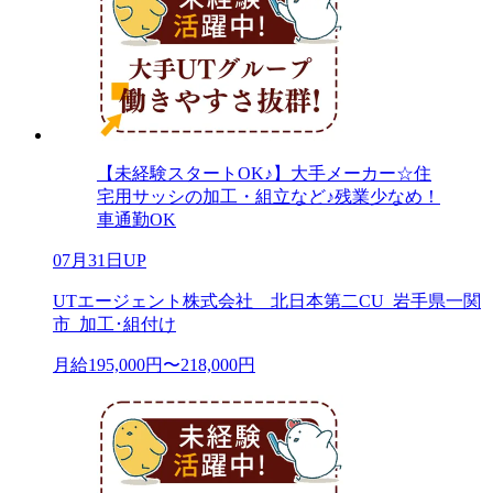
【未経験スタートOK♪】大手メーカー☆住
宅用サッシの加工・組立など♪残業少なめ！
車通勤OK
07月31日UP
UTエージェント株式会社 北日本第二CU_岩手県一関
市_加工･組付け
月給195,000円〜218,000円