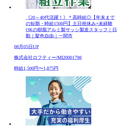
《20～40代活躍！》＊高時給◎【年末まで
の短期・時給1500円】土日祝休み×未経験
OKの樹脂アルミ製サッシ製造スタッフ｜日
勤｜髪色自由｜一関市
08月05日UP
株式会社ロフティー/MI20001798
時給1,500円〜1,875円