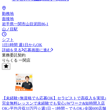
勤務地
面接地
岩手県一関市山目泥田86-1
山ノ目駅
シフト
1日1時間 週1日からOK
詳細を見る
応募画面に進む
業務委託契約
りらくる 一関店
【未経験×無資格でも応募OK】セラピストで高収入を実現♪
完全無料レッスンで未経験でも安心♪Wワーク&短時間入店
OK♪平均月収33万円☆週1日～1時間～でもOK♪全国600店舗