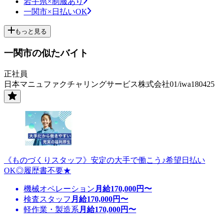
岩手県×制服あり
一関市×日払いOK
もっと見る
一関市の似たバイト
正社員
日本マニュファクチャリングサービス株式会社01/iwa180425
《ものづくりスタッフ》安定の大手で働こう♪希望日払い
OK◎履歴書不要★
機械オペレーション
月給
170,000
円〜
検査スタッフ
月給
170,000
円〜
軽作業・製造系
月給
170,000
円〜