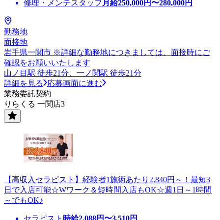
修理・メンテスタッフ
月給
250,000
円〜
280,000
円
勤務地
面接地
岩手県一関市 ※詳細な勤務地につきましては、面接時にご
確認をお願いいたします
山ノ目駅 徒歩21分、一ノ関駅 徒歩21分
詳細を見る
応募画面に進む
業務委託契約
りらくる 一関店3
【高収入セラピスト】経験者1施術あたり2,840円～！最短3
日で入店可能☆Wワーク＆短時間入店もOK☆週1日～1時間
～でもOK♪
セラピスト
時給
2,088
円〜
3,510
円