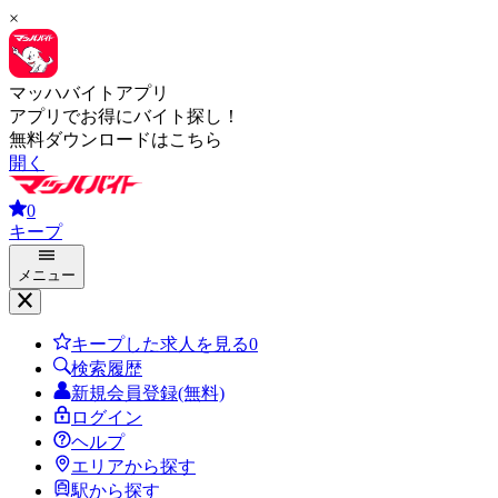
×
マッハバイトアプリ
アプリでお得にバイト探し！
無料ダウンロードはこちら
開く
0
キープ
メニュー
キープした求人を見る
0
検索履歴
新規会員登録(無料)
ログイン
ヘルプ
エリアから探す
駅から探す