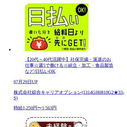
【20代～40代活躍中】社保完備・派遣のお
仕事☆週5で働ける☆組立・加工・食品製造
など/日払いOK
07月29日UP
株式会社綜合キャリアオプション(1314GH0810G2★33-
S)
時給1,250円〜1,563円