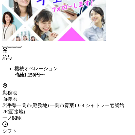
給与
機械オペレーション
時給
1,150
円〜
勤務地
面接地
岩手県一関市(勤務地) 一関市青葉1-6-4 シャトレー壱號館
2F(面接地)
一ノ関駅
シフト