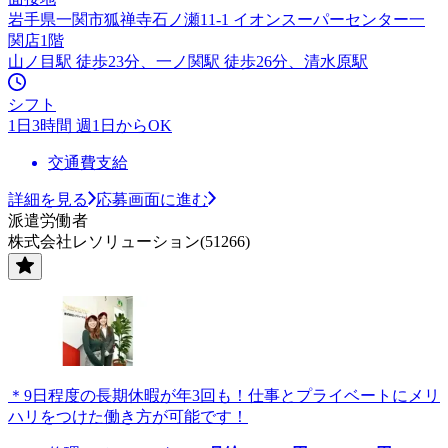
岩手県一関市狐禅寺石ノ瀬11-1 イオンスーパーセンター一
関店1階
山ノ目駅 徒歩23分、一ノ関駅 徒歩26分、清水原駅
シフト
1日3時間 週1日からOK
交通費支給
詳細を見る
応募画面に進む
派遣労働者
株式会社レソリューション(51266)
＊9日程度の長期休暇が年3回も！仕事とプライベートにメリ
ハリをつけた働き方が可能です！