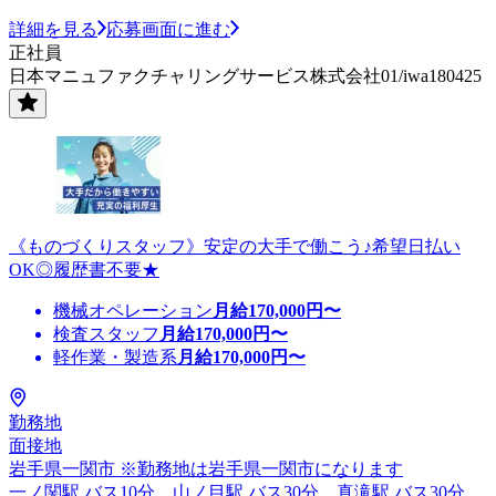
詳細を見る
応募画面に進む
正社員
日本マニュファクチャリングサービス株式会社01/iwa180425
《ものづくりスタッフ》安定の大手で働こう♪希望日払い
OK◎履歴書不要★
機械オペレーション
月給
170,000
円〜
検査スタッフ
月給
170,000
円〜
軽作業・製造系
月給
170,000
円〜
勤務地
面接地
岩手県一関市 ※勤務地は岩手県一関市になります
一ノ関駅 バス10分、山ノ目駅 バス30分、真滝駅 バス30分