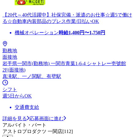
【20代～40代活躍中】社保完備・派遣のお仕事☆週5で働け
る☆自動車内装部品のプレス作業/日払いOK
機械オペレーション
時給
1,400
円〜
1,750
円
勤務地
面接地
岩手県一関市(勤務地) 一関市青葉1-6-4 シャトレー壱號館
2F(面接地)
真滝駅、一ノ関駅、有壁駅
シフト
週5日からOK
交通費支給
詳細を見る
応募画面に進む
アルバイト・パート
アストロプロダクツ 一関店[112]