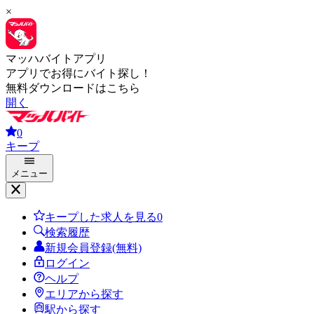
×
マッハバイトアプリ
アプリでお得にバイト探し！
無料ダウンロードはこちら
開く
0
キープ
メニュー
キープした求人を見る
0
検索履歴
新規会員登録(無料)
ログイン
ヘルプ
エリアから探す
駅から探す