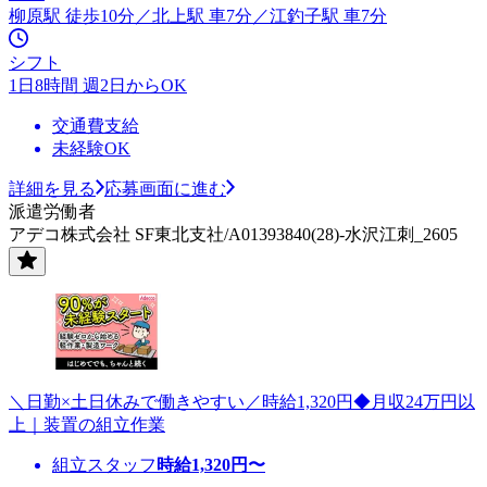
柳原駅 徒歩10分／北上駅 車7分／江釣子駅 車7分
シフト
1日8時間 週2日からOK
交通費支給
未経験OK
詳細を見る
応募画面に進む
派遣労働者
アデコ株式会社 SF東北支社/A01393840(28)-水沢江刺_2605
＼日勤×土日休みで働きやすい／時給1,320円◆月収24万円以
上｜装置の組立作業
組立スタッフ
時給
1,320
円〜