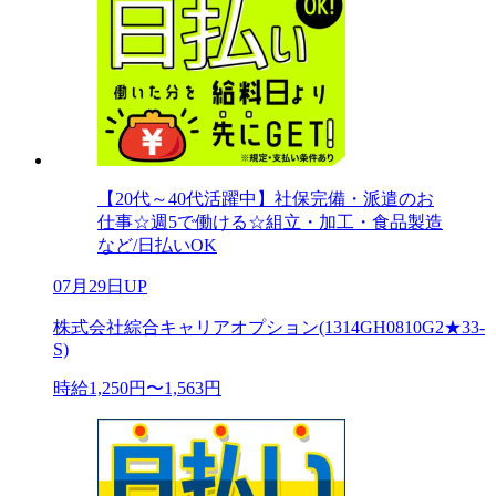
【20代～40代活躍中】社保完備・派遣のお
仕事☆週5で働ける☆組立・加工・食品製造
など/日払いOK
07月29日UP
株式会社綜合キャリアオプション(1314GH0810G2★33-
S)
時給1,250円〜1,563円