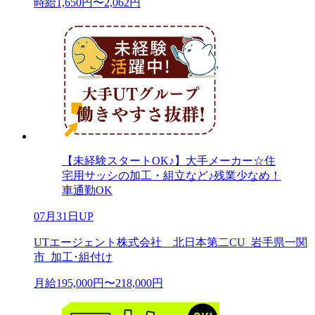
時給1,650円〜2,062円
【未経験スタートOK♪】大手メーカー☆住
宅用サッシの加工・組立など♪残業少なめ！
車通勤OK
07月31日UP
UTエージェント株式会社 北日本第二CU_岩手県一関
市_加工･組付け
月給195,000円〜218,000円