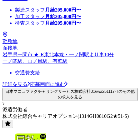
製造スタッフ
月給
205,000
円〜
加工スタッフ
月給
205,000
円〜
検査スタッフ
月給
205,000
円〜
勤務地
面接地
岩手県一関市 ★JR東北本線・一ノ関駅より車10分
一ノ関駅、山ノ目駅、有壁駅
交通費支給
詳細を見る
応募画面に進む
日本マニュファクチャリングサービス株式会社01/iwa251117-Tのその他
の求人を見る
派遣労働者
株式会社綜合キャリアオプション(1314GH0810G2★51-S)