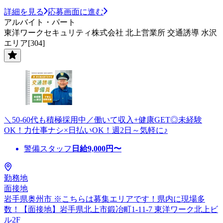
詳細を見る
応募画面に進む
アルバイト・パート
東洋ワークセキュリティ株式会社 北上営業所 交通誘導 水沢
エリア[304]
＼50-60代も積極採用中／働いて収入+健康GET◎未経験
OK！力仕事ナシ×日払いOK！週2日～気軽に♪
警備スタッフ
日給
9,000
円〜
勤務地
面接地
岩手県奥州市 ※こちらは募集エリアです！県内に現場多
数！【面接地】岩手県北上市鍛冶町1-11-7 東洋ワーク北上ビ
ル2F