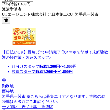
平均時給
1,459
円
派遣労働者
UTエージェント株式会社 北日本第二CU_岩手県一関市
【日払いOK】最短5分で申請完了◎スマホで簡単！未経験歓
迎の軽作業・製造スタッフ♪
仕分けスタッフ
時給
1,200
円〜
1,600
円
製造スタッフ
時給
1,200
円〜
1,600
円
勤務地
面接地
岩手県一関市 ※こちらは募集エリアとなります。実際の勤
務地は面談時にご相談ください。
一ノ関駅、岩ノ下駅、折壁駅