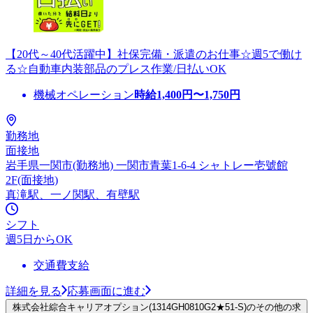
【20代～40代活躍中】社保完備・派遣のお仕事☆週5で働け
る☆自動車内装部品のプレス作業/日払いOK
機械オペレーション
時給
1,400
円〜
1,750
円
勤務地
面接地
岩手県一関市(勤務地) 一関市青葉1-6-4 シャトレー壱號館
2F(面接地)
真滝駅、一ノ関駅、有壁駅
シフト
週5日からOK
交通費支給
詳細を見る
応募画面に進む
株式会社綜合キャリアオプション(1314GH0810G2★51-S)のその他の求