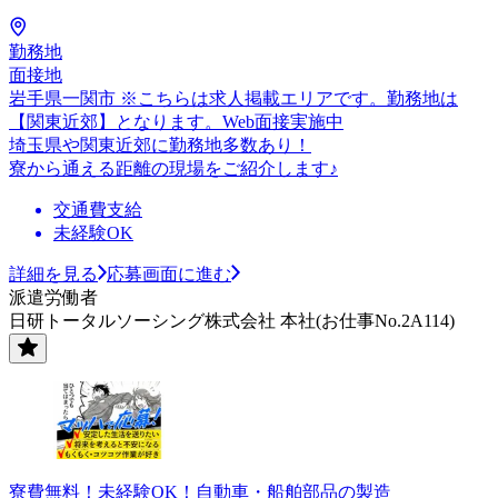
勤務地
面接地
岩手県一関市 ※こちらは求人掲載エリアです。勤務地は
【関東近郊】となります。Web面接実施中
埼玉県や関東近郊に勤務地多数あり！
寮から通える距離の現場をご紹介します♪
交通費支給
未経験OK
詳細を見る
応募画面に進む
派遣労働者
日研トータルソーシング株式会社 本社(お仕事No.2A114)
寮費無料！未経験OK！自動車・船舶部品の製造