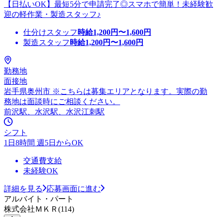
【日払いOK】最短5分で申請完了◎スマホで簡単！未経験歓
迎の軽作業・製造スタッフ♪
仕分けスタッフ
時給
1,200
円〜
1,600
円
製造スタッフ
時給
1,200
円〜
1,600
円
勤務地
面接地
岩手県奥州市 ※こちらは募集エリアとなります。実際の勤
務地は面談時にご相談ください。
前沢駅、水沢駅、水沢江刺駅
シフト
1日8時間 週5日からOK
交通費支給
未経験OK
詳細を見る
応募画面に進む
アルバイト・パート
株式会社ＭＫＲ(114)