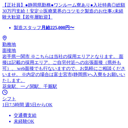
【正社員】●静岡県勤務●ワンルーム寮あり●入社特典◎総額
30万円支給！安定☆医療業界のコツモク製造のお仕事♪未経
験大歓迎【若年層歓迎】
製造スタッフ
月給
225,000
円〜
勤務地
面接地
岩手県一関市 ※こちらは当社の採用エリアとなります。 面
接は記載の採用エリア、ご自宅付近への出張面接（県外も
可）、 web面接でも行ないますので、お気軽にご相談くださ
いませ。 ※内定の場合は富士宮市(静岡県)へ入寮をお願いい
たします。
花泉駅、一ノ関駅、千厩駅
シフト
1日7.5時間 週5日からOK
交通費支給
未経験OK