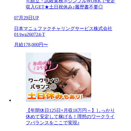
≪組立・試験業務≫シンプルWORKで安定
収入GET★土日祝休み♪履歴書不要◎
07月29日UP
日本マニュファクチャリングサービス株式会社
01/iwa260724-T
月給178,000円〜
【年間休日125日×月収18万円～】しっかり
休めて安定して稼げる！理想のワークライ
フバランスをここで実現♪