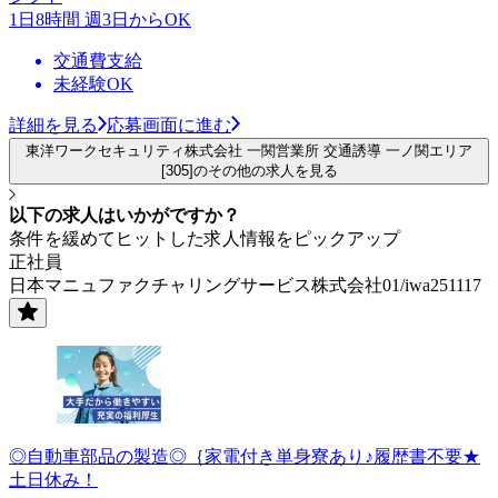
1日8時間 週3日からOK
交通費支給
未経験OK
詳細を見る
応募画面に進む
東洋ワークセキュリティ株式会社 一関営業所 交通誘導 一ノ関エリア
[305]のその他の求人を見る
以下の求人はいかがですか？
条件を緩めてヒットした求人情報をピックアップ
正社員
日本マニュファクチャリングサービス株式会社01/iwa251117
◎自動車部品の製造◎｛家電付き単身寮あり♪履歴書不要★
土日休み！