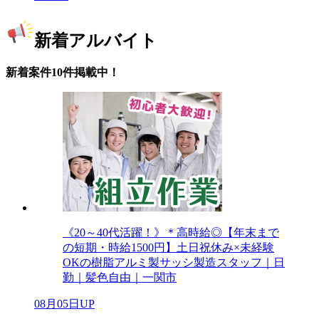
新着アルバイト
新着案件10件掲載中！
《20～40代活躍！》＊高時給◎【年末まで
の短期・時給1500円】土日祝休み×未経験
OKの樹脂アルミ製サッシ製造スタッフ｜日
勤｜髪色自由｜一関市
08月05日UP