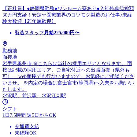
【正社員】●静岡県勤務●ワンルーム寮あり●入社特典◎総額
30万円支給！安定☆医療業界のコツモク製造のお仕事♪未経
験大歓迎【若年層歓迎】
製造スタッフ
月給
225,000
円〜
勤務地
面接地
岩手県奥州市 ※こちらは当社の採用エリアとなります。 面
接は記載の採用エリア、ご自宅付近への出張面接（県外も
可）、 web面接でも行ないますので、お気軽にご相談くださ
いませ。 ※内定の場合は富士宮市(静岡県)へ入寮をお願いい
たします。
水沢駅、前沢駅、水沢江刺駅
シフト
1日7.5時間 週5日からOK
交通費支給
未経験OK