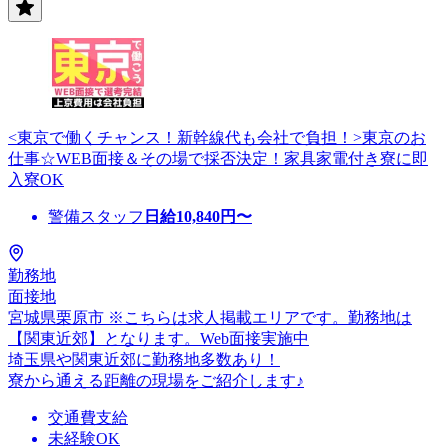
<東京で働くチャンス！新幹線代も会社で負担！>東京のお
仕事☆WEB面接＆その場で採否決定！家具家電付き寮に即
入寮OK
警備スタッフ
日給
10,840
円〜
勤務地
面接地
宮城県栗原市 ※こちらは求人掲載エリアです。勤務地は
【関東近郊】となります。Web面接実施中
埼玉県や関東近郊に勤務地多数あり！
寮から通える距離の現場をご紹介します♪
交通費支給
未経験OK