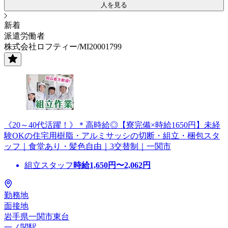
人を見る
新着
派遣労働者
株式会社ロフティー/MI20001799
《20～40代活躍！》＊高時給◎【寮完備×時給1650円】未経
験OKの住宅用樹脂・アルミサッシの切断・組立・梱包スタ
ッフ｜食堂あり・髪色自由｜3交替制｜一関市
組立スタッフ
時給
1,650
円〜
2,062
円
勤務地
面接地
岩手県一関市東台
一ノ関駅