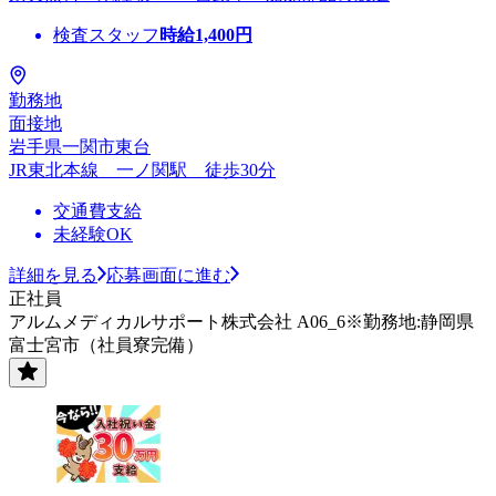
検査スタッフ
時給
1,400
円
勤務地
面接地
岩手県一関市東台
JR東北本線 一ノ関駅 徒歩30分
交通費支給
未経験OK
詳細を見る
応募画面に進む
正社員
アルムメディカルサポート株式会社 A06_6※勤務地:静岡県
富士宮市（社員寮完備）