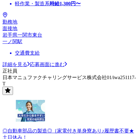
軽作業・製造系
時給
1,300
円〜
勤務地
面接地
岩手県一関市東台
一ノ関駅
交通費支給
詳細を見る
応募画面に進む
正社員
日本マニュファクチャリングサービス株式会社01/iwa251117-
T
◎自動車部品の製造◎｛家電付き単身寮あり♪履歴書不要★
土日休み！