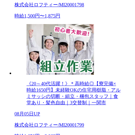
株式会社ロフティー/MI20001798
時給1,500円〜1,875円
《20～40代活躍！》＊高時給◎【寮完備×
時給1650円】未経験OKの住宅用樹脂・アル
ミサッシの切断・組立・梱包スタッフ｜食
堂あり・髪色自由｜3交替制｜一関市
08月05日UP
株式会社ロフティー/MI20001799