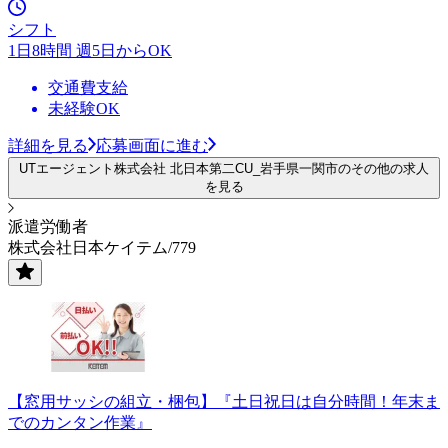
シフト
1日8時間 週5日からOK
交通費支給
未経験OK
詳細を見る
応募画面に進む
UTエージェント株式会社 北日本第二CU_岩手県一関市のその他の求人
を見る
派遣労働者
株式会社日本ケイテム/779
【窓用サッシの組立・梱包】『土日祝日は自分時間！年末ま
でのカンタン作業』