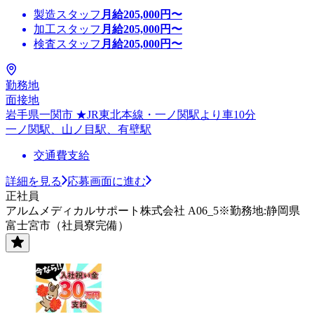
製造スタッフ
月給
205,000
円〜
加工スタッフ
月給
205,000
円〜
検査スタッフ
月給
205,000
円〜
勤務地
面接地
岩手県一関市 ★JR東北本線・一ノ関駅より車10分
一ノ関駅、山ノ目駅、有壁駅
交通費支給
詳細を見る
応募画面に進む
正社員
アルムメディカルサポート株式会社 A06_5※勤務地:静岡県
富士宮市（社員寮完備）