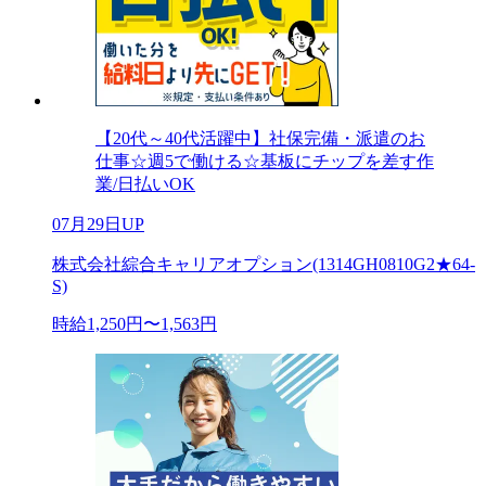
【20代～40代活躍中】社保完備・派遣のお
仕事☆週5で働ける☆基板にチップを差す作
業/日払いOK
07月29日UP
株式会社綜合キャリアオプション(1314GH0810G2★64-
S)
時給1,250円〜1,563円