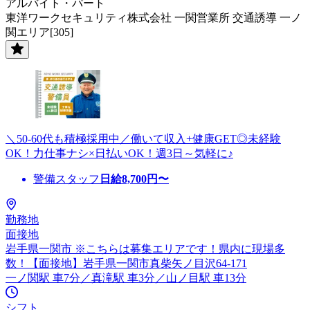
アルバイト・パート
東洋ワークセキュリティ株式会社 一関営業所 交通誘導 一ノ
関エリア[305]
＼50-60代も積極採用中／働いて収入+健康GET◎未経験
OK！力仕事ナシ×日払いOK！週3日～気軽に♪
警備スタッフ
日給
8,700
円〜
勤務地
面接地
岩手県一関市 ※こちらは募集エリアです！県内に現場多
数！【面接地】岩手県一関市真柴矢ノ目沢64-171
一ノ関駅 車7分／真滝駅 車3分／山ノ目駅 車13分
シフト