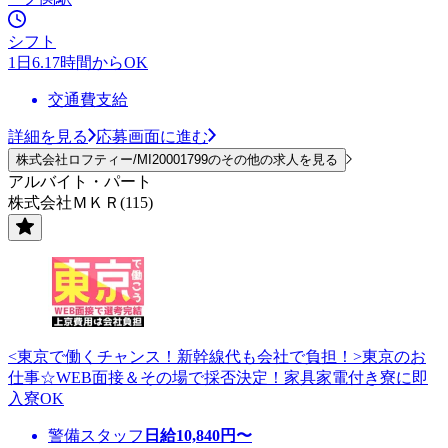
シフト
1日6.17時間からOK
交通費支給
詳細を見る
応募画面に進む
株式会社ロフティー/MI20001799のその他の求人を見る
アルバイト・パート
株式会社ＭＫＲ(115)
<東京で働くチャンス！新幹線代も会社で負担！>東京のお
仕事☆WEB面接＆その場で採否決定！家具家電付き寮に即
入寮OK
警備スタッフ
日給
10,840
円〜