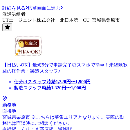
詳細を見る
応募画面に進む
派遣労働者
UTエージェント株式会社 北日本第一CU_宮城県栗原市
【日払いOK】最短5分で申請完了◎スマホで簡単！未経験歓
迎の軽作業・製造スタッフ♪
仕分けスタッフ
時給
1,320
円〜
1,900
円
製造スタッフ
時給
1,320
円〜
1,900
円
勤務地
面接地
宮城県栗原市 ※こちらは募集エリアとなります。実際の勤
務地は面談時にご相談ください。
有壁駅、くりこま高原駅、瀬峰駅