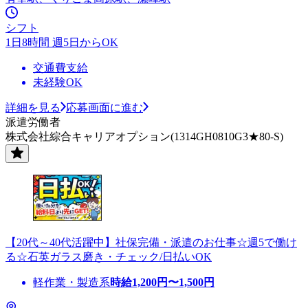
シフト
1日8時間 週5日からOK
交通費支給
未経験OK
詳細を見る
応募画面に進む
派遣労働者
株式会社綜合キャリアオプション(1314GH0810G3★80-S)
【20代～40代活躍中】社保完備・派遣のお仕事☆週5で働け
る☆石英ガラス磨き・チェック/日払いOK
軽作業・製造系
時給
1,200
円〜
1,500
円