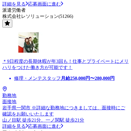
詳細を見る
応募画面に進む
派遣労働者
株式会社レソリューション(51266)
＊9日程度の長期休暇が年3回も！仕事とプライベートにメリ
ハリをつけた働き方が可能です！
修理・メンテスタッフ
月給
250,000
円〜
280,000
円
勤務地
面接地
岩手県一関市 ※詳細な勤務地につきましては、面接時にご
確認をお願いいたします
山ノ目駅 徒歩21分、一ノ関駅 徒歩21分
詳細を見る
応募画面に進む