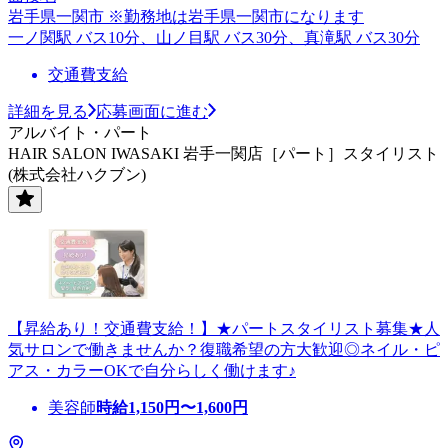
岩手県一関市 ※勤務地は岩手県一関市になります
一ノ関駅 バス10分、山ノ目駅 バス30分、真滝駅 バス30分
交通費支給
詳細を見る
応募画面に進む
アルバイト・パート
HAIR SALON IWASAKI 岩手一関店［パート］スタイリスト
(株式会社ハクブン)
【昇給あり！交通費支給！】★パートスタイリスト募集★人
気サロンで働きませんか？復職希望の方大歓迎◎ネイル・ピ
アス・カラーOKで自分らしく働けます♪
美容師
時給
1,150
円〜
1,600
円