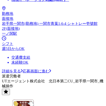
勤務地
面接地
岩手県一関市(勤務地) 一関市青葉1-6-4 シャトレー壱號館
2F(面接地)
一ノ関駅
シフト
週5日からOK
交通費支給
未経験OK
詳細を見る
応募画面に進む
派遣労働者
UTエージェント株式会社 北日本第二CU_岩手県一関市_機
械操作