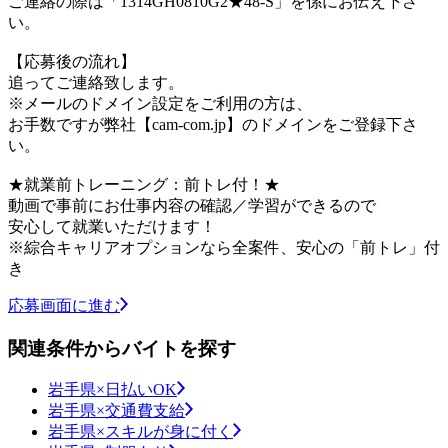
ご連絡の際は「1314GH0810G2★48-S」を係にお伝え下さ
い。
【応募後の流れ】
追ってご連絡致します。
※メールのドメイン設定をご利用の方は、
お手数ですが弊社【cam-com.jp】のドメインをご登録下さ
い。
★就業前トレーニング：前トレ付！★
動画で事前にお仕事内容の確認／学習ができるので
安心して就業いただけます！
※綜合キャリアオプションなら全案件、安心の「前トレ」付
き
応募画面に進む
関連条件からバイトを探す
岩手県×日払いOK
岩手県×交通費支給
岩手県×スキルが身に付く