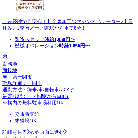
【未経験でも安心！】金属加工のマシンオペレーター♪土日
休み／2交替／一ノ関駅から車で8分！
製造スタッフ
時給
1,050
円〜
機械オペレーション
時給
1,050
円〜
勤務地
面接地
岩手県一関市
勤務詳細：一関市
通勤方法：徒歩/車/自転車/バイク
最寄り駅：一ノ関駅から車8分
※構内の無料駐車場利用OK
交通費支給
未経験OK
詳細を見る
応募画面に進む