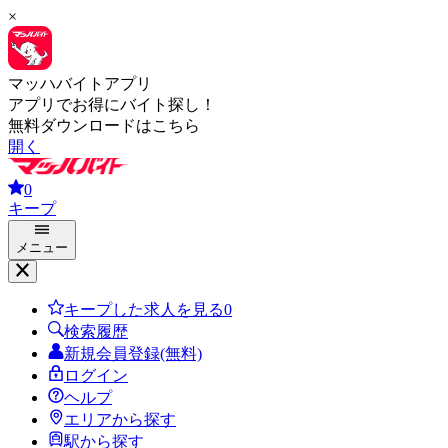
×
マッハバイトアプリ
アプリでお得にバイト探し！
無料ダウンロードはこちら
開く
0
キープ
メニュー
キープした求人を見る
0
検索履歴
新規会員登録(無料)
ログイン
ヘルプ
エリアから探す
駅から探す