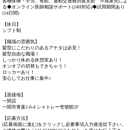
各種保険・手当、有給、通勤交通費別途支給 ※就業先によ
る◆オンライン医師相談サポート(24H対応)◆試用期間あり
(14日間)
【休日】
シフト制
【職場の雰囲気】
髪型にこだわりのあるアナタは必見！
髪型自由な職場！
しっかり休める休憩室あり！
オンオフの切替もできちゃう！
ロッカーあり！
安心してお仕事に集中♪
【面接地】
一関店
一関市青葉1-6-4 シャトレー壱號館2F
【応募方法】
[応募画面に進む]をクリックし必要事項入力後送信下さい。