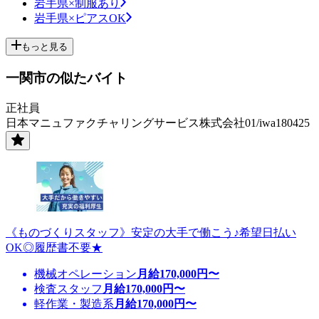
岩手県×制服あり
岩手県×ピアスOK
もっと見る
一関市の似たバイト
正社員
日本マニュファクチャリングサービス株式会社01/iwa180425
《ものづくりスタッフ》安定の大手で働こう♪希望日払い
OK◎履歴書不要★
機械オペレーション
月給
170,000
円〜
検査スタッフ
月給
170,000
円〜
軽作業・製造系
月給
170,000
円〜