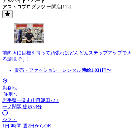
アルバイト・パート
アストロプロダクツ 一関店[112]
前向きに目標を持って頑張ればどんどんステップアップでき
る環境です!
販売・ファッション・レンタル
時給
1,031
円〜
勤務地
面接地
岩手県一関市山目泥田72-1
一ノ関駅 徒歩33分
シフト
1日3時間 週2日からOK