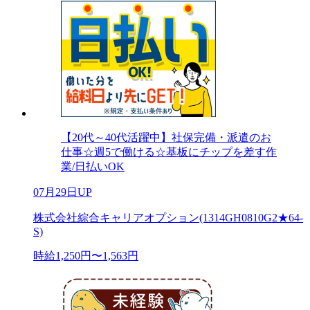
【20代～40代活躍中】社保完備・派遣のお
仕事☆週5で働ける☆基板にチップを差す作
業/日払いOK
07月29日UP
株式会社綜合キャリアオプション(1314GH0810G2★64-
S)
時給1,250円〜1,563円