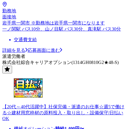
勤務地
面接地
岩手県一関市 ※勤務地は岩手県一関市になります
一ノ関駅 バス10分、山ノ目駅 バス30分、真滝駅 バス30分
交通費支給
詳細を見る
応募画面に進む
派遣労働者
株式会社綜合キャリアオプション(1314GH0810G2★48-S)
【20代～40代活躍中】社保完備・派遣のお仕事☆週5で働け
る☆建材用窓枠材の原料投入・取り出し・設備保守/日払い
OK
機械オペレーション
時給
1,400
円〜