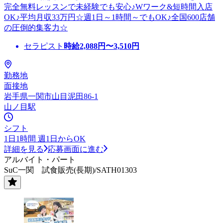
完全無料レッスンで未経験でも安心♪Wワーク&短時間入店
OK♪平均月収33万円☆週1日～1時間～でもOK♪全国600店舗
の圧倒的集客力☆
セラピスト
時給
2,088
円〜
3,510
円
勤務地
面接地
岩手県一関市山目泥田86-1
山ノ目駅
シフト
1日1時間 週1日からOK
詳細を見る
応募画面に進む
アルバイト・パート
SuC一関 試食販売(長期)/SATH01303