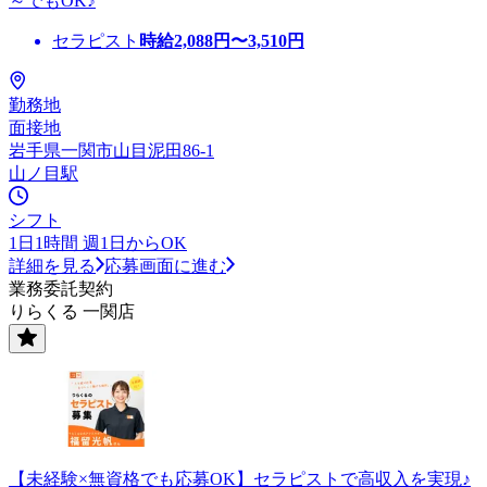
～でもOK♪
セラピスト
時給
2,088
円〜
3,510
円
勤務地
面接地
岩手県一関市山目泥田86-1
山ノ目駅
シフト
1日1時間 週1日からOK
詳細を見る
応募画面に進む
業務委託契約
りらくる 一関店
【未経験×無資格でも応募OK】セラピストで高収入を実現♪