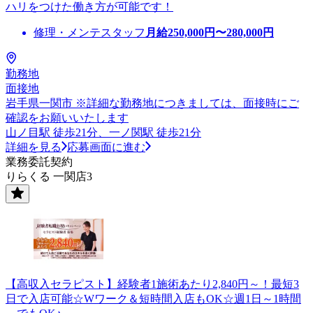
ハリをつけた働き方が可能です！
修理・メンテスタッフ
月給
250,000
円〜
280,000
円
勤務地
面接地
岩手県一関市 ※詳細な勤務地につきましては、面接時にご
確認をお願いいたします
山ノ目駅 徒歩21分、一ノ関駅 徒歩21分
詳細を見る
応募画面に進む
業務委託契約
りらくる 一関店3
【高収入セラピスト】経験者1施術あたり2,840円～！最短3
日で入店可能☆Wワーク＆短時間入店もOK☆週1日～1時間