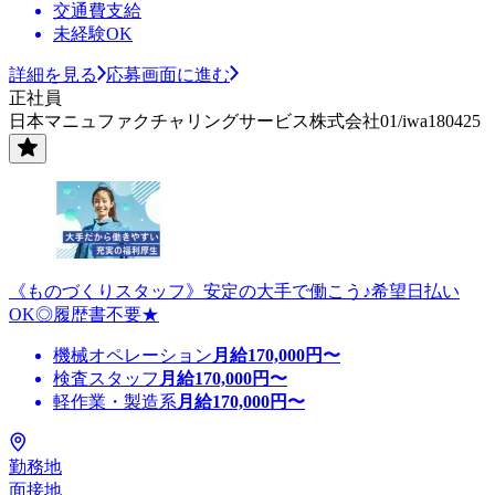
交通費支給
未経験OK
詳細を見る
応募画面に進む
正社員
日本マニュファクチャリングサービス株式会社01/iwa180425
《ものづくりスタッフ》安定の大手で働こう♪希望日払い
OK◎履歴書不要★
機械オペレーション
月給
170,000
円〜
検査スタッフ
月給
170,000
円〜
軽作業・製造系
月給
170,000
円〜
勤務地
面接地