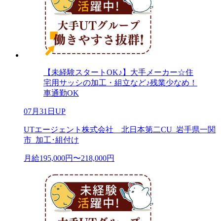
【未経験スタートOK♪】大手メーカー☆住
宅用サッシの加工・組立など♪残業少なめ！
車通勤OK
07月31日UP
UTエージェント株式会社 北日本第二CU_岩手県一関
市_加工･組付け
月給195,000円〜218,000円