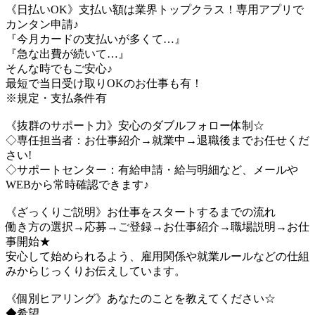
《日払いOK》支払い額は業界トップクラス！専用アプリで
カンタン申請♪
『今月カードの支払いが多くて…』
『急な出費が続いて…』
そんな時でもご安心♪
最短で当日受け取りOKのお仕事も有！
※規定・支払条件有
《抜群のサポート力》安心のダブルフォロー体制☆
◇専任担当者：お仕事紹介→就業中→退職後までお任せくだ
さい!
◇サポートセンター：有給申請・給与明細など、メールや
WEBから常時確認できます♪
《ざっくりご説明》お仕事をスタートするまでの流れ
働き方の選択→応募→ご登録→お仕事紹介→職場説明→お仕
事開始★
安心して始められるよう、雇用関係や就業ルールなどの仕組
みからじっくりお伝えしています。
《個別ヒアリング》あなたのことを教えてください☆
◆希望