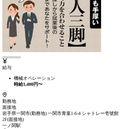
給与
機械オペレーション
時給
1,400
円〜
勤務地
面接地
岩手県一関市(勤務地) 一関市青葉1-6-4 シャトレー壱號館
2F(面接地)
一ノ関駅