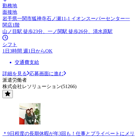
勤務地
面接地
岩手県一関市狐禅寺石ノ瀬11-1 イオンスーパーセンター一
関店1階
山ノ目駅 徒歩23分、一ノ関駅 徒歩26分、清水原駅
シフト
1日3時間 週1日からOK
交通費支給
詳細を見る
応募画面に進む
派遣労働者
株式会社レソリューション(51266)
＊9日程度の長期休暇が年3回も！仕事とプライベートにメリ