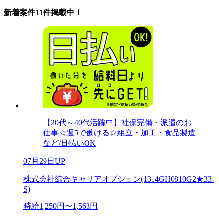
新着案件11件掲載中！
【20代～40代活躍中】社保完備・派遣のお
仕事☆週5で働ける☆組立・加工・食品製造
など/日払いOK
07月29日UP
株式会社綜合キャリアオプション(1314GH0810G2★33-
S)
時給1,250円〜1,563円