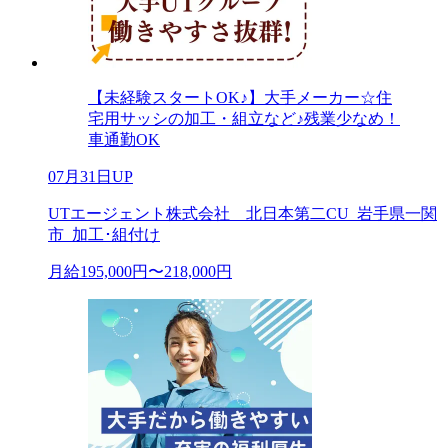
【未経験スタートOK♪】大手メーカー☆住
宅用サッシの加工・組立など♪残業少なめ！
車通勤OK
07月31日UP
UTエージェント株式会社 北日本第二CU_岩手県一関
市_加工･組付け
月給195,000円〜218,000円