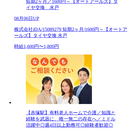
短期2ヶ月／1600円～【オートアールズ】タ
イヤ交換 水戸
08月06日UP
株式会社iDA/15089279 短期2ヶ月/1600円～【オートア
ールズ】タイヤ交換 水戸
時給1,600円〜1,800円
【赤塚駅】有料老人ホームで介護／知識と
経験を武器に、唯一無二の存在へ／ミドル
活躍中◎週4日以上勤務可◎経験者歓迎◎