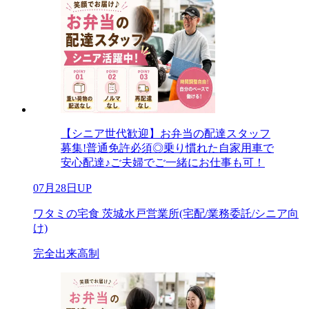
【シニア世代歓迎】お弁当の配達スタッフ
募集!普通免許必須◎乗り慣れた自家用車で
安心配達♪ご夫婦でご一緒にお仕事も可！
07月28日UP
ワタミの宅食 茨城水戸営業所(宅配/業務委託/シニア向
け)
完全出来高制