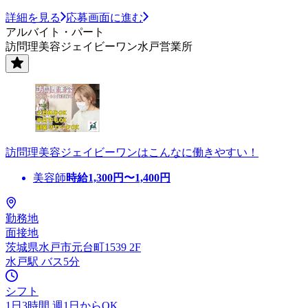
詳細を見る
応募画面に進む
アルバイト・パート
訪問理美容ジェイビーワン水戸営業所
訪問理美容ジェイビーワンはこんなに働きやすい！
美容師
時給
1,300
円〜
1,400
円
勤務地
面接地
茨城県水戸市元台町1539 2F
水戸駅 バス5分
シフト
1日3時間 週1日からOK