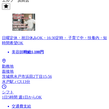
エルフ 浜田店
日曜定休・祝日休みOK・16:30定時・ 子育て中・扶養内・短
時間希望OK
美容師
時給
1,100
円
勤務地
面接地
茨城県水戸市浜田2丁目15-56
水戸駅 バス13分
シフト
1日5時間 週1日からOK
交通費支給