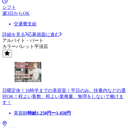
シフト
週3日からOK
交通費支給
詳細を見る
応募画面に進む
アルバイト・パート
カラーパレット平須店
日曜定休！16時半までの美容室！平日のみ、扶養内などの選
択OK！程よい客数、程よい業務量、無理をしないで働けま
す！
美容師
時給
1,250
円〜
1,450
円