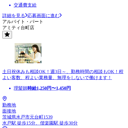
交通費支給
詳細を見る
応募画面に進む
アルバイト・パート
アミティ台町店
土日祝休みも相談OK！週3日～、勤務時間の相談もOK！程
よい客数、程よい業務量、無理をしないで働けます！
理髪師
時給
1,250
円〜
1,450
円
勤務地
面接地
茨城県水戸市元台町1539
水戸駅 徒歩15分、偕楽園駅 徒歩30分