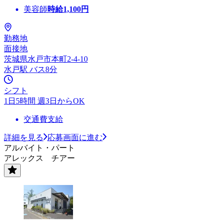
美容師
時給
1,100
円
勤務地
面接地
茨城県水戸市本町2-4-10
水戸駅 バス8分
シフト
1日5時間 週3日からOK
交通費支給
詳細を見る
応募画面に進む
アルバイト・パート
アレックス チアー