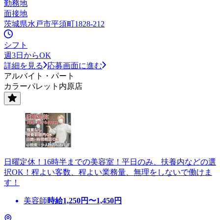
勤務地
面接地
茨城県水戸市平須町1828-212
シフト
週3日からOK
詳細を見る
応募画面に進む
アルバイト・パート
カラーパレット内原店
日曜定休！16時半までの美容室！平日のみ、扶養内などの選
択OK！程よい客数、程よい業務量、無理をしないで働けま
す！
美容師
時給
1,250
円〜
1,450
円