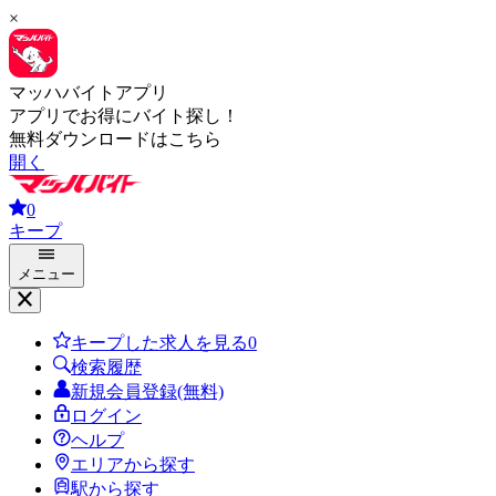
×
マッハバイトアプリ
アプリでお得にバイト探し！
無料ダウンロードはこちら
開く
0
キープ
メニュー
キープした求人を見る
0
検索履歴
新規会員登録(無料)
ログイン
ヘルプ
エリアから探す
駅から探す