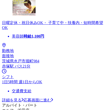
日曜定休・祝日休みOK・ 子育て中・扶養内・短時間希望
OK
美容師
時給
1,100
円
勤務地
面接地
茨城県水戸市堀町984
赤塚駅 バス21分
シフト
1日5時間 週1日からOK
交通費支給
詳細を見る
応募画面に進む
アルバイト・パート