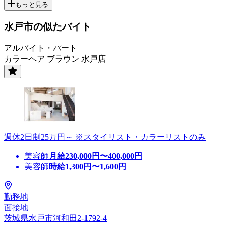
もっと見る
水戸市の似たバイト
アルバイト・パート
カラーヘア ブラウン 水戸店
週休2日制25万円～ ※スタイリスト・カラーリストのみ
美容師
月給
230,000
円〜
400,000
円
美容師
時給
1,300
円〜
1,600
円
勤務地
面接地
茨城県水戸市河和田2-1792-4