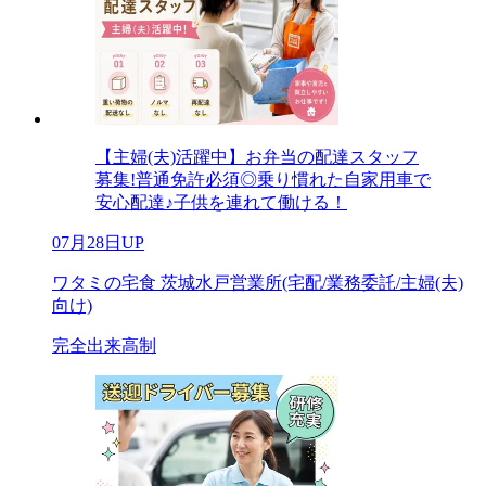
【主婦(夫)活躍中】お弁当の配達スタッフ
募集!普通免許必須◎乗り慣れた自家用車で
安心配達♪子供を連れて働ける！
07月28日UP
ワタミの宅食 茨城水戸営業所(宅配/業務委託/主婦(夫)
向け)
完全出来高制