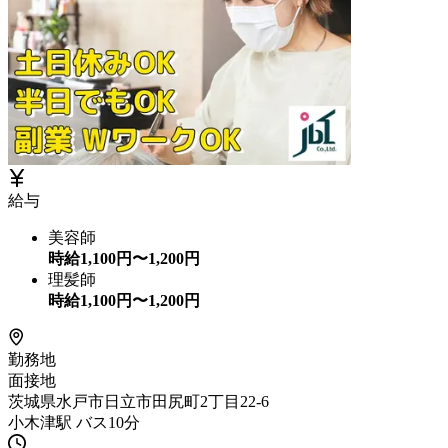
給与
美容師
時給
1,100
円〜
1,200
円
理髪師
時給
1,100
円〜
1,200
円
勤務地
面接地
茨城県水戸市日立市田尻町2丁目22-6
小木津駅 バス10分