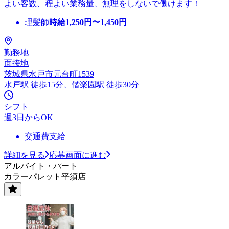
よい客数、程よい業務量、無理をしないで働けます！
理髪師
時給
1,250
円〜
1,450
円
勤務地
面接地
茨城県水戸市元台町1539
水戸駅 徒歩15分、偕楽園駅 徒歩30分
シフト
週3日からOK
交通費支給
詳細を見る
応募画面に進む
アルバイト・パート
カラーパレット平須店