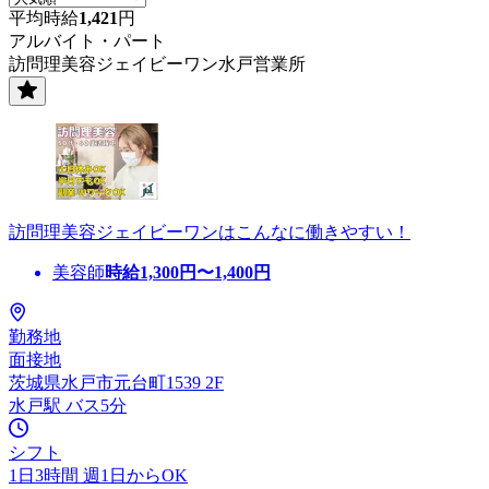
平均時給
1,421
円
アルバイト・パート
訪問理美容ジェイビーワン水戸営業所
訪問理美容ジェイビーワンはこんなに働きやすい！
美容師
時給
1,300
円〜
1,400
円
勤務地
面接地
茨城県水戸市元台町1539 2F
水戸駅 バス5分
シフト
1日3時間 週1日からOK