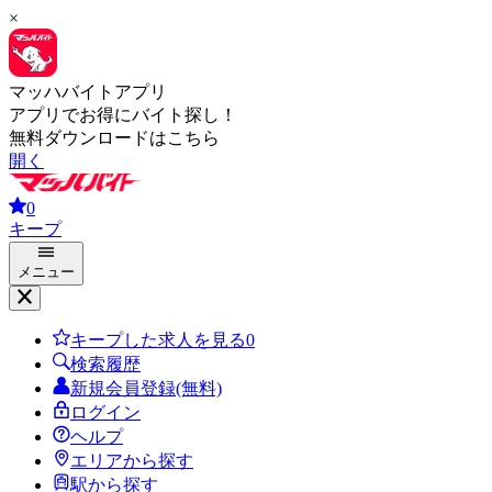
×
マッハバイトアプリ
アプリでお得にバイト探し！
無料ダウンロードはこちら
開く
0
キープ
メニュー
キープした求人を見る
0
検索履歴
新規会員登録(無料)
ログイン
ヘルプ
エリアから探す
駅から探す