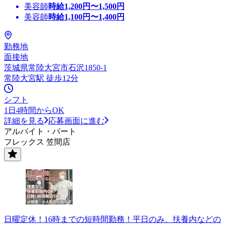
美容師
時給
1,200
円〜
1,500
円
美容師
時給
1,100
円〜
1,400
円
勤務地
面接地
茨城県常陸大宮市石沢1850-1
常陸大宮駅 徒歩12分
シフト
1日4時間からOK
詳細を見る
応募画面に進む
アルバイト・パート
フレックス 笠間店
日曜定休！16時までの短時間勤務！平日のみ、扶養内などの