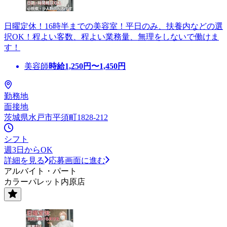
日曜定休！16時半までの美容室！平日のみ、扶養内などの選
択OK！程よい客数、程よい業務量、無理をしないで働けま
す！
美容師
時給
1,250
円〜
1,450
円
勤務地
面接地
茨城県水戸市平須町1828-212
シフト
週3日からOK
詳細を見る
応募画面に進む
アルバイト・パート
カラーパレット内原店