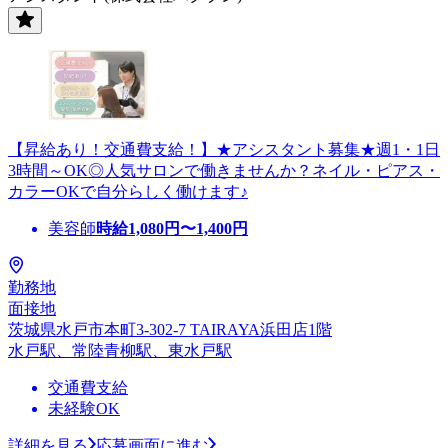
【昇給あり！交通費支給！】★アシスタント募集★週1・1日
3時間～OK◎人気サロンで働きませんか？ネイル・ピアス・
カラーOKで自分らしく働けます♪
美容師
時給
1,080
円〜
1,400
円
勤務地
面接地
茨城県水戸市本町3-302-7 TAIRAYA浜田店1階
水戸駅、常陸青柳駅、東水戸駅
交通費支給
未経験OK
詳細を見る
応募画面に進む