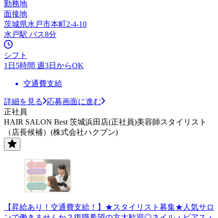
勤務地
面接地
茨城県水戸市本町2-4-10
水戸駅 バス8分
シフト
1日5時間 週3日からOK
交通費支給
詳細を見る
応募画面に進む
正社員
HAIR SALON Best 茨城浜田店(正社員)美容師スタイリスト
（店長候補）(株式会社ハクブン)
【昇給あり！交通費支給！】★スタイリスト募集★人気サロ
ンで働きませんか？復職希望の方大歓迎◎ネイル・ピアス・