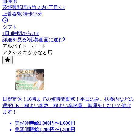
面接地
茨城県那珂市竹ノ内2丁目3-2
上菅谷駅 徒歩15分
シフト
1日4時間からOK
詳細を見る
応募画面に進む
アルバイト・パート
アクシス なかみなと店
日祝定休！16時までの短時間勤務！平日のみ、扶養内などの
選択OK！程よい客数、程よい業務量、無理をしないで働け
ます！
美容師
時給
1,300
円〜
1,600
円
美容師
時給
1,200
円〜
1,500
円