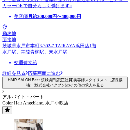
カラーOKで自分らしく働けます♪
美容師
月給
300,000
円〜
400,000
円
勤務地
面接地
茨城県水戸市本町3-302-7 TAIRAYA浜田店1階
水戸駅、常陸青柳駅、東水戸駅
交通費支給
詳細を見る
応募画面に進む
HAIR SALON Best 茨城浜田店(正社員)美容師スタイリスト（店長候
補）(株式会社ハクブン)のその他の求人を見る
アルバイト・パート
Color Hair Angeblanc. 水戸小吹店