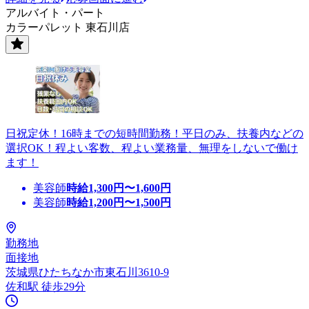
アルバイト・パート
カラーパレット 東石川店
日祝定休！16時までの短時間勤務！平日のみ、扶養内などの
選択OK！程よい客数、程よい業務量、無理をしないで働け
ます！
美容師
時給
1,300
円〜
1,600
円
美容師
時給
1,200
円〜
1,500
円
勤務地
面接地
茨城県ひたちなか市東石川3610-9
佐和駅 徒歩29分