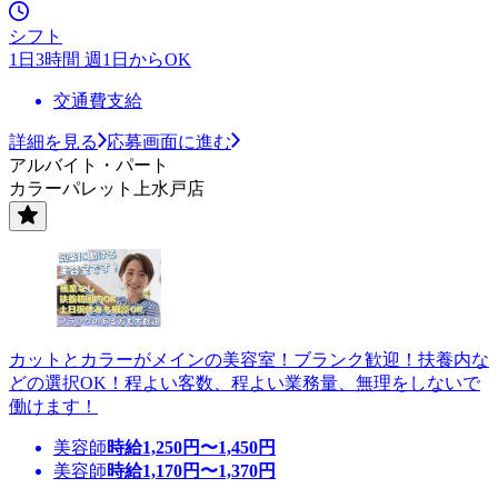
シフト
1日3時間 週1日からOK
交通費支給
詳細を見る
応募画面に進む
アルバイト・パート
カラーパレット上水戸店
カットとカラーがメインの美容室！ブランク歓迎！扶養内な
どの選択OK！程よい客数、程よい業務量、無理をしないで
働けます！
美容師
時給
1,250
円〜
1,450
円
美容師
時給
1,170
円〜
1,370
円