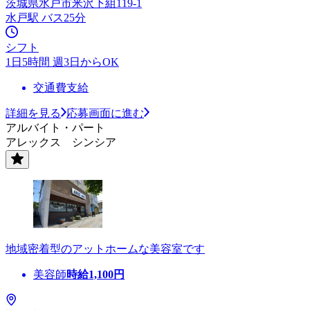
茨城県水戸市米沢下組119-1
水戸駅 バス25分
シフト
1日5時間 週3日からOK
交通費支給
詳細を見る
応募画面に進む
アルバイト・パート
アレックス シンシア
地域密着型のアットホームな美容室です
美容師
時給
1,100
円