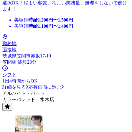
選択OK！程よい客数、程よい業務量、無理をしないで働け
ます！
美容師
時給
1,200
円〜
1,500
円
美容師
時給
1,100
円〜
1,400
円
勤務地
面接地
茨城県笠間市赤坂17-10
笠間駅 徒歩28分
シフト
1日4時間からOK
詳細を見る
応募画面に進む
アルバイト・パート
カラーパレット 水木店