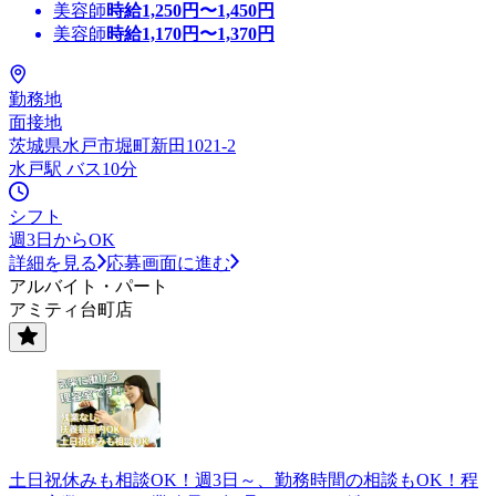
美容師
時給
1,250
円〜
1,450
円
美容師
時給
1,170
円〜
1,370
円
勤務地
面接地
茨城県水戸市堀町新田1021-2
水戸駅 バス10分
シフト
週3日からOK
詳細を見る
応募画面に進む
アルバイト・パート
アミティ台町店
土日祝休みも相談OK！週3日～、勤務時間の相談もOK！程