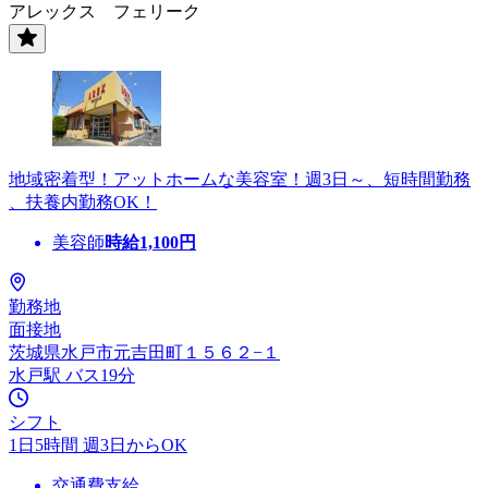
アレックス フェリーク
地域密着型！アットホームな美容室！週3日～、短時間勤務
、扶養内勤務OK！
美容師
時給
1,100
円
勤務地
面接地
茨城県水戸市元吉田町１５６２−１
水戸駅 バス19分
シフト
1日5時間 週3日からOK
交通費支給