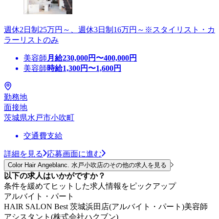
週休2日制25万円～、週休3日制16万円～※スタイリスト・カ
ラーリストのみ
美容師
月給
230,000
円〜
400,000
円
美容師
時給
1,300
円〜
1,600
円
勤務地
面接地
茨城県水戸市小吹町
交通費支給
詳細を見る
応募画面に進む
Color Hair Angeblanc. 水戸小吹店のその他の求人を見る
以下の求人はいかがですか？
条件を緩めてヒットした求人情報をピックアップ
アルバイト・パート
HAIR SALON Best 茨城浜田店(アルバイト・パート)美容師
アシスタント(株式会社ハクブン)