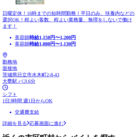
日曜定休！16時までの短時間勤務！平日のみ、扶養内などの
選択OK！程よい客数、程よい業務量、無理をしないで働け
ます！
美容師
時給
1,150
円〜
1,200
円
美容師
時給
1,080
円〜
1,130
円
勤務地
面接地
茨城県日立市水木町2-8-43
大甕駅 バス6分
シフト
1日3時間 週1日からOK
交通費支給
詳細を見る
応募画面に進む