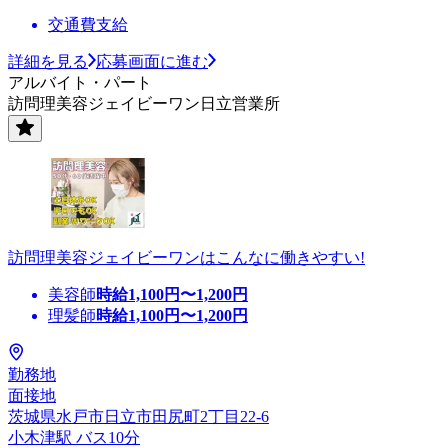
交通費支給
詳細を見る
応募画面に進む
アルバイト・パート
訪問理美容ジェイビーワン日立営業所
訪問理美容ジェイビーワンはこんなに働きやすい!
美容師
時給
1,100
円〜
1,200
円
理髪師
時給
1,100
円〜
1,200
円
勤務地
面接地
茨城県水戸市日立市田尻町2丁目22-6
小木津駅 バス10分