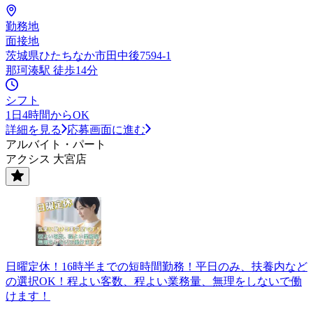
勤務地
面接地
茨城県ひたちなか市田中後7594-1
那珂湊駅 徒歩14分
シフト
1日4時間からOK
詳細を見る
応募画面に進む
アルバイト・パート
アクシス 大宮店
日曜定休！16時半までの短時間勤務！平日のみ、扶養内など
の選択OK！程よい客数、程よい業務量、無理をしないで働
けます！