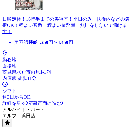
日曜定休！16時半までの美容室！平日のみ、扶養内などの選
択OK！程よい客数、程よい業務量、無理をしないで働けま
す！
美容師
時給
1,250
円〜
1,450
円
勤務地
面接地
茨城県水戸市内原1-174
内原駅 徒歩11分
シフト
週3日からOK
詳細を見る
応募画面に進む
アルバイト・パート
エルフ 浜田店