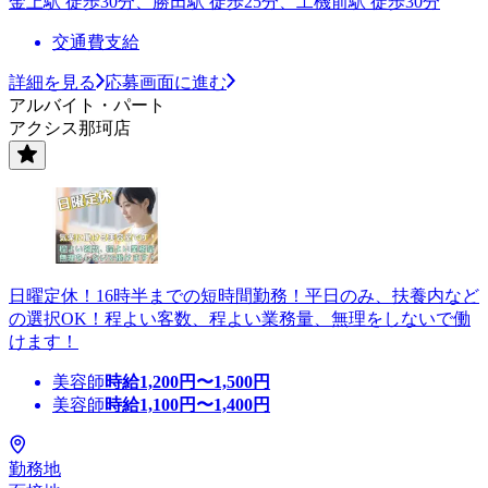
金上駅 徒歩30分、勝田駅 徒歩25分、工機前駅 徒歩30分
交通費支給
詳細を見る
応募画面に進む
アルバイト・パート
アクシス那珂店
日曜定休！16時半までの短時間勤務！平日のみ、扶養内など
の選択OK！程よい客数、程よい業務量、無理をしないで働
けます！
美容師
時給
1,200
円〜
1,500
円
美容師
時給
1,100
円〜
1,400
円
勤務地