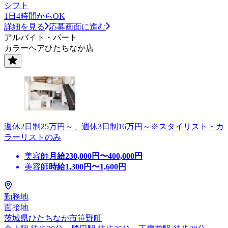
シフト
1日4時間からOK
詳細を見る
応募画面に進む
アルバイト・パート
カラーヘアひたちなか店
週休2日制25万円～、週休3日制16万円～※スタイリスト・カ
ラーリストのみ
美容師
月給
230,000
円〜
400,000
円
美容師
時給
1,300
円〜
1,600
円
勤務地
面接地
茨城県ひたちなか市笹野町