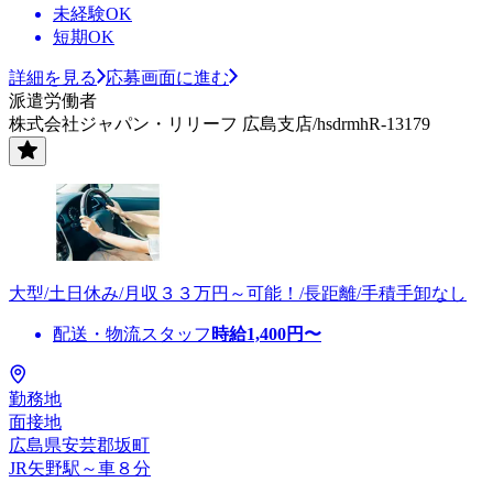
未経験OK
短期OK
詳細を見る
応募画面に進む
派遣労働者
株式会社ジャパン・リリーフ 広島支店/hsdrmhR-13179
大型/土日休み/月収３３万円～可能！/長距離/手積手卸なし
配送・物流スタッフ
時給
1,400
円〜
勤務地
面接地
広島県安芸郡坂町
JR矢野駅～車８分