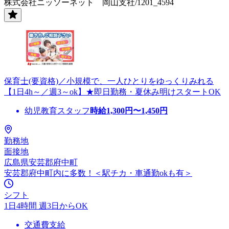
株式会社ニッソーネット 岡山支社/1201_4594
保育士(要資格)／小規模で、一人ひとりをゆっくりみれる
【1日4h～／週3～ok】★即日勤務・夏休み明けスタートOK
幼児教育スタッフ
時給
1,300
円〜
1,450
円
勤務地
面接地
広島県安芸郡府中町
安芸郡府中町内に多数！＜駅チカ・車通勤okも有＞
シフト
1日4時間 週3日からOK
交通費支給