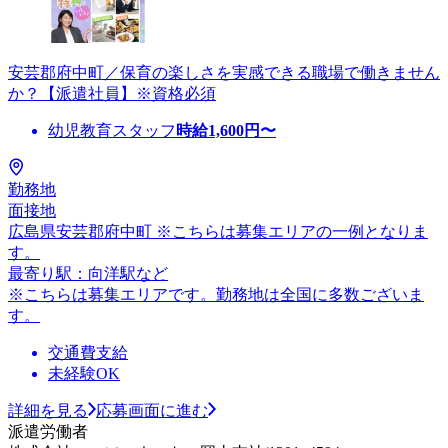
安芸郡府中町／保育の楽しさを実感できる職場で働きません
か？【派遣社員】※資格必須
幼児教育スタッフ
時給
1,600
円〜
勤務地
面接地
広島県安芸郡府中町 ※こちらは募集エリアの一例となりま
す。
最寄り駅：向洋駅など
※こちらは募集エリアです。勤務地は全国に多数ございま
す。
交通費支給
未経験OK
詳細を見る
応募画面に進む
派遣労働者