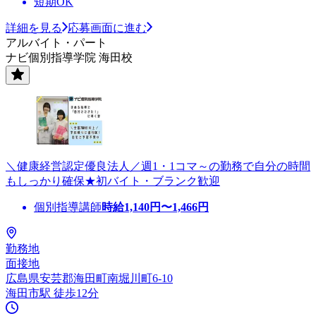
短期OK
詳細を見る
応募画面に進む
アルバイト・パート
ナビ個別指導学院 海田校
＼健康経営認定優良法人／週1・1コマ～の勤務で自分の時間
もしっかり確保★初バイト・ブランク歓迎
個別指導講師
時給
1,140
円〜
1,466
円
勤務地
面接地
広島県安芸郡海田町南堀川町6-10
海田市駅 徒歩12分