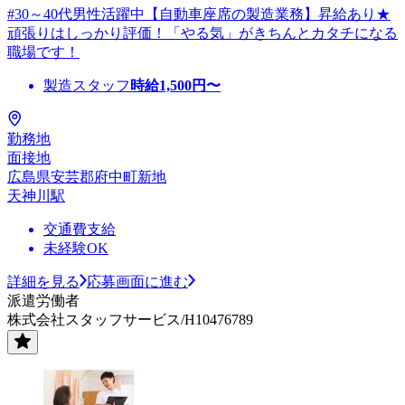
#30～40代男性活躍中【自動車座席の製造業務】昇給あり★
頑張りはしっかり評価！「やる気」がきちんとカタチになる
職場です！
製造スタッフ
時給
1,500
円〜
勤務地
面接地
広島県安芸郡府中町新地
天神川駅
交通費支給
未経験OK
詳細を見る
応募画面に進む
派遣労働者
株式会社スタッフサービス/H10476789