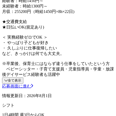
経験者：時給1450円～
未経験者：時給1300円～
月収：255200円（時給1450円×8h×22日)
★交通費支給
★日払いOK(規定あり)
＜ 実務経験ゼロでOK ＞
・ やっぱり子どもが好き
・ 久しぶりに仕事復帰したい
など、きっかけは何でも大丈夫。
※卒業後、保育士にはならず違う仕事をしていたという方
ベビーシッター・子育て支援員・児童指導員・学童・放課
後デイサービス経験者も活躍中
全て表示
応募画面に進む
情報更新日：2026年8月1日
シフト
1日4時間 週3日からOK