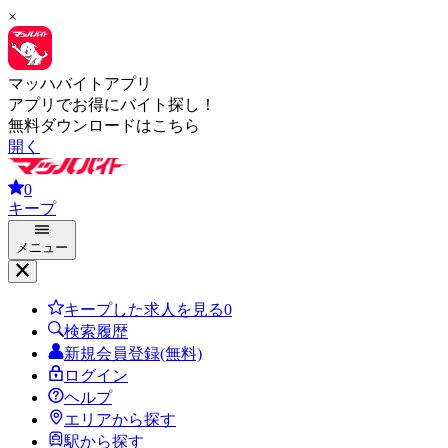
×
マッハバイトアプリ
アプリでお得にバイト探し！
無料ダウンロードはこちら
開く
0
キープ
メニュー
キープした求人を見る
0
検索履歴
新規会員登録(無料)
ログイン
ヘルプ
エリアから探す
駅から探す