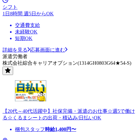
シフト
1日8時間 週5日からOK
交通費支給
未経験OK
短期OK
詳細を見る
応募画面に進む
派遣労働者
株式会社綜合キャリアオプション(1314GH0803G64★54-S)
【20代～40代活躍中】社保完備・派遣のお仕事☆週5で働け
る☆くるまシートの出荷・積込み/日払いOK
梱包スタッフ
時給
1,400
円〜