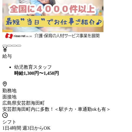
給与
幼児教育スタッフ
時給
1,300
円〜
1,450
円
勤務地
面接地
広島県安芸郡海田町
安芸郡海田町内に多数！＜駅チカ・車通勤okも有＞
シフト
1日4時間 週3日からOK