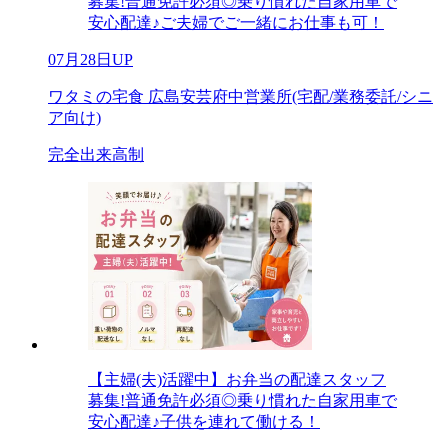
募集!普通免許必須◎乗り慣れた自家用車で
安心配達♪ご夫婦でご一緒にお仕事も可！
07月28日UP
ワタミの宅食 広島安芸府中営業所(宅配/業務委託/シニ
ア向け)
完全出来高制
【主婦(夫)活躍中】お弁当の配達スタッフ
募集!普通免許必須◎乗り慣れた自家用車で
安心配達♪子供を連れて働ける！