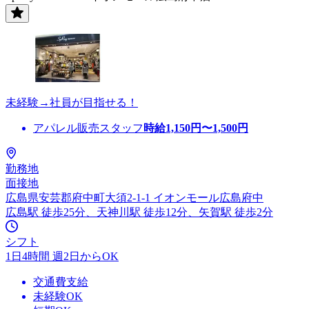
未経験→社員が目指せる！
アパレル販売スタッフ
時給
1,150
円〜
1,500
円
勤務地
面接地
広島県安芸郡府中町大須2-1-1 イオンモール広島府中
広島駅 徒歩25分、天神川駅 徒歩12分、矢賀駅 徒歩2分
シフト
1日4時間 週2日からOK
交通費支給
未経験OK