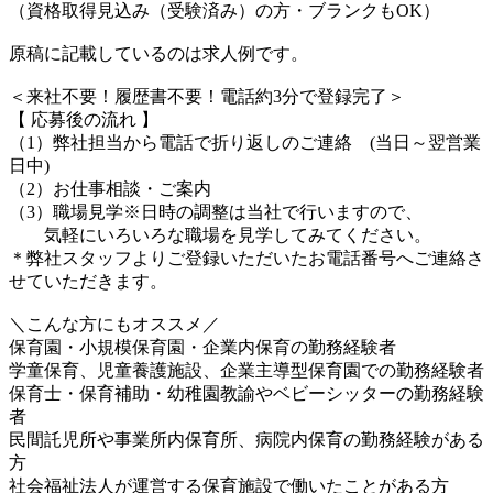
（資格取得見込み（受験済み）の方・ブランクもOK）
原稿に記載しているのは求人例です。
＜来社不要！履歴書不要！電話約3分で登録完了＞
【 応募後の流れ 】
（1）弊社担当から電話で折り返しのご連絡 (当日～翌営業
日中)
（2）お仕事相談・ご案内
（3）職場見学※日時の調整は当社で行いますので、
気軽にいろいろな職場を見学してみてください。
＊弊社スタッフよりご登録いただいたお電話番号へご連絡さ
せていただきます。
＼こんな方にもオススメ／
保育園・小規模保育園・企業内保育の勤務経験者
学童保育、児童養護施設、企業主導型保育園での勤務経験者
保育士・保育補助・幼稚園教諭やベビーシッターの勤務経験
者
民間託児所や事業所内保育所、病院内保育の勤務経験がある
方
社会福祉法人が運営する保育施設で働いたことがある方