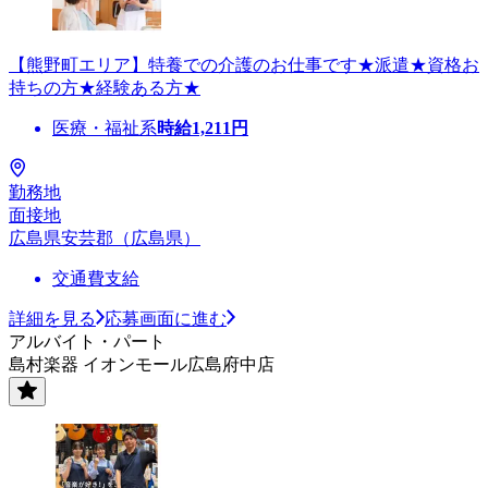
【熊野町エリア】特養での介護のお仕事です★派遣★資格お
持ちの方★経験ある方★
医療・福祉系
時給
1,211
円
勤務地
面接地
広島県安芸郡（広島県）
交通費支給
詳細を見る
応募画面に進む
アルバイト・パート
島村楽器 イオンモール広島府中店