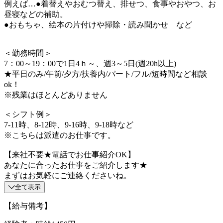
例えば…●着替えやおむつ替え、排せつ、食事やおやつ、お
昼寝などの補助。
●おもちゃ、絵本の片付けや掃除・読み聞かせ など
＜勤務時間＞
7：00～19：00で1日4ｈ～、週3～5日(週20h以上)
★平日のみ/午前/夕方/扶養内/パート/フル/短時間など相談
ok！
※残業はほとんどありません
＜シフト例＞
7-11時、8-12時、9-16時、9-18時など
※こちらは派遣のお仕事です。
【来社不要★電話でお仕事紹介OK】
あなたに合ったお仕事をご紹介します★
まずはお気軽にご連絡くださいね。
全て表示
【給与備考】