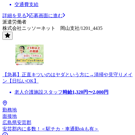
交通費支給
詳細を見る
応募画面に進む
派遣労働者
株式会社ニッソーネット 岡山支社/1201_4435
【急募】正直キツいのはヤダという方に→清掃や見守りメイ
ン【日払いOK】
老人介護施設スタッフ
時給
1,320
円〜
2,000
円
勤務地
面接地
広島県安芸郡
安芸郡内に多数！＜駅チカ・車通勤okも有＞