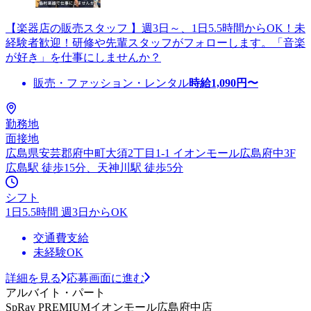
【楽器店の販売スタッフ 】週3日～、1日5.5時間からOK！未
経験者歓迎！研修や先輩スタッフがフォローします。「音楽
が好き」を仕事にしませんか？
販売・ファッション・レンタル
時給
1,090
円〜
勤務地
面接地
広島県安芸郡府中町大須2丁目1-1 イオンモール広島府中3F
広島駅 徒歩15分、天神川駅 徒歩5分
シフト
1日5.5時間 週3日からOK
交通費支給
未経験OK
詳細を見る
応募画面に進む
アルバイト・パート
SpRay PREMIUMイオンモール広島府中店