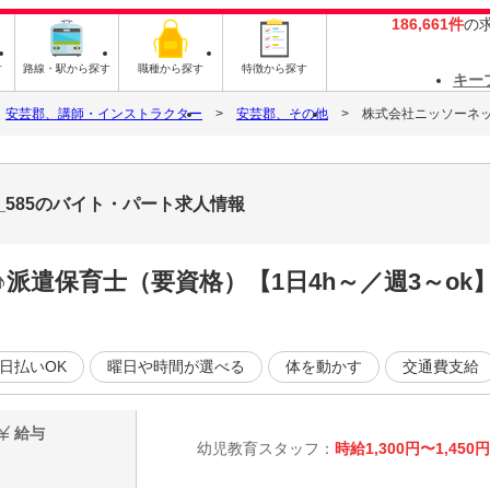
186,661件
の
す
路線・駅から探す
職種から探す
特徴から探す
キー
安芸郡、講師・インストラクター
安芸郡、その他
株式会社ニッソーネット
_585のバイト・パート求人情報
派遣保育士（要資格）【1日4h～／週3～o
日払いOK
曜日や時間が選べる
体を動かす
交通費支給
給与
幼児教育スタッフ：
時給1,300円〜1,450円