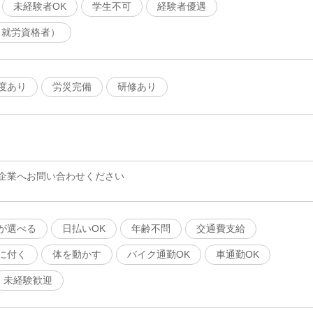
未経験者OK
学生不可
経験者優遇
（就労資格者）
度あり
労災完備
研修あり
企業へお問い合わせください
が選べる
日払いOK
年齢不問
交通費支給
に付く
体を動かす
バイク通勤OK
車通勤OK
未経験歓迎