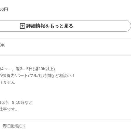
50
円
詳細情報をもっと見る
OK
日4ｈ～、週3～5日(週20h以上)
/扶養内/パート/フル/短時間など相談ok！
りません
-16時、9-18時など
仕事です。
、即日勤務OK