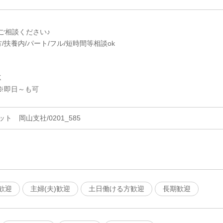
ご相談ください♪
/扶養内/パート/フル/短時間等相談ok
K
※即日～も可
 岡山支社/0201_585
歓迎
主婦(夫)歓迎
土日働ける方歓迎
長期歓迎