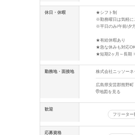
休日・休暇
★シフト制
※勤務曜日は気軽に
※平日のみ/午前/夕方
★有給休暇あり
★急な休みも対応O
★短期2ヶ月～長期 
勤務地・面接地
株式会社ニッソーネット
広島県安芸郡熊野町
地図を見る
歓迎
フリーター
応募資格