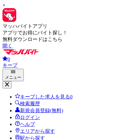
×
マッハバイトアプリ
アプリでお得にバイト探し！
無料ダウンロードはこちら
開く
0
キープ
メニュー
キープした求人を見る
0
検索履歴
新規会員登録(無料)
ログイン
ヘルプ
エリアから探す
駅から探す