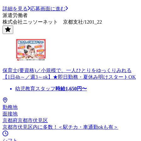
詳細を見る
応募画面に進む
派遣労働者
株式会社ニッソーネット 京都支社/1201_22
保育士(要資格)／小規模で、一人ひとりをゆっくりみれる
【1日4h～／週3～ok】★即日勤務・夏休み明けスタートOK
幼児教育スタッフ
時給
1,650
円〜
勤務地
面接地
京都府京都市伏見区
京都市伏見区内に多数！＜駅チカ・車通勤okも有＞
シフト