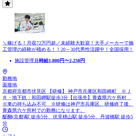
＼稼げる！月収72万円超／未経験大歓迎！大手メーカーで施
工管理の経験が積める！！20～30代男性活躍中！全国採用！
施設管理員
時給
1,800
円〜
2,250
円
勤務地
面接地
京都府京都市伏見区 【研修】 神戸市兵庫区和田崎町 ※Ｊ
Ｒ・地下鉄：和田岬駅徒歩3分【出張先】青森県六ケ所村
※車の持ち込み不可 ※研修は神戸市兵庫区、研修終了後、
青森県六ケ所村での勤務になります。
醍醐(京都)駅 徒歩5分、伏見桃山駅 徒歩5分、丹波橋駅 徒歩5
分