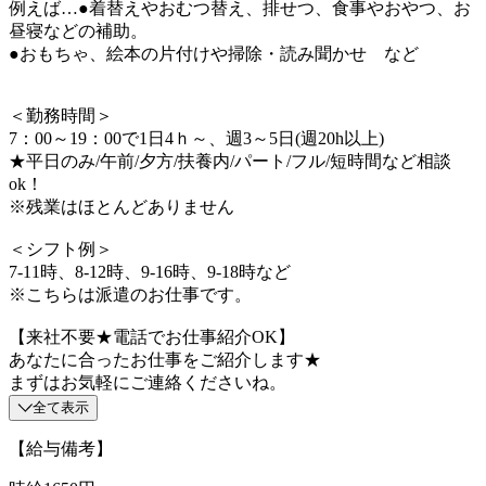
例えば…●着替えやおむつ替え、排せつ、食事やおやつ、お
昼寝などの補助。
●おもちゃ、絵本の片付けや掃除・読み聞かせ など
＜勤務時間＞
7：00～19：00で1日4ｈ～、週3～5日(週20h以上)
★平日のみ/午前/夕方/扶養内/パート/フル/短時間など相談
ok！
※残業はほとんどありません
＜シフト例＞
7-11時、8-12時、9-16時、9-18時など
※こちらは派遣のお仕事です。
【来社不要★電話でお仕事紹介OK】
あなたに合ったお仕事をご紹介します★
まずはお気軽にご連絡くださいね。
全て表示
【給与備考】