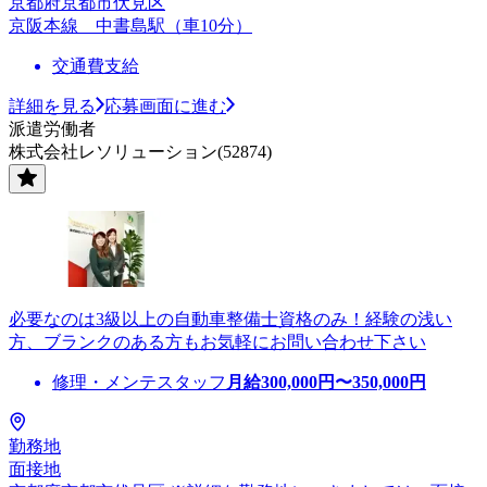
京都府京都市伏見区
京阪本線 中書島駅（車10分）
交通費支給
詳細を見る
応募画面に進む
派遣労働者
株式会社レソリューション(52874)
必要なのは3級以上の自動車整備士資格のみ！経験の浅い
方、ブランクのある方もお気軽にお問い合わせ下さい
修理・メンテスタッフ
月給
300,000
円〜
350,000
円
勤務地
面接地