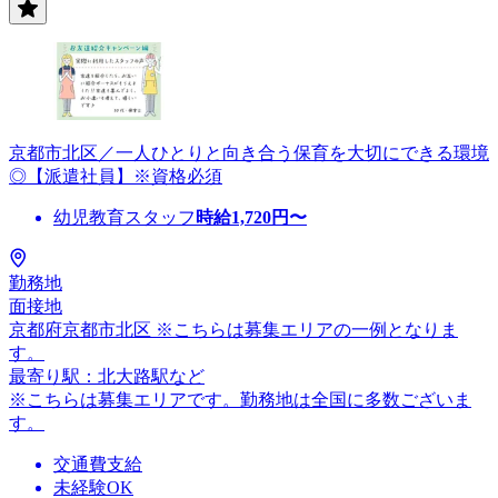
京都市北区／一人ひとりと向き合う保育を大切にできる環境
◎【派遣社員】※資格必須
幼児教育スタッフ
時給
1,720
円〜
勤務地
面接地
京都府京都市北区 ※こちらは募集エリアの一例となりま
す。
最寄り駅：北大路駅など
※こちらは募集エリアです。勤務地は全国に多数ございま
す。
交通費支給
未経験OK