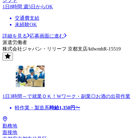
シフト
1日8時間 週5日からOK
交通費支給
未経験OK
詳細を見る
応募画面に進む
派遣労働者
株式会社ジャパン・リリーフ 京都支店/ktlwmhR-15519
1日3時間～で就業ＯＫ！Wワーク・副業◎お酒の出荷作業
軽作業・製造系
時給
1,350
円〜
勤務地
面接地