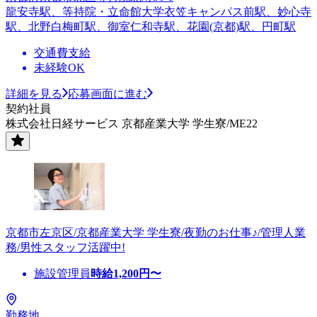
龍安寺駅、等持院・立命館大学衣笠キャンパス前駅、妙心寺
駅、北野白梅町駅、御室仁和寺駅、花園(京都)駅、円町駅
交通費支給
未経験OK
詳細を見る
応募画面に進む
契約社員
株式会社日経サービス 京都産業大学 学生寮/ME22
京都市左京区/京都産業大学 学生寮/夜勤のお仕事♪/管理人業
務/男性スタッフ活躍中!
施設管理員
時給
1,200
円〜
勤務地