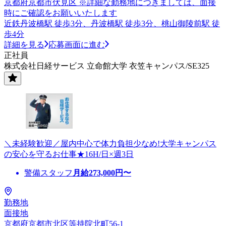
京都府京都市伏見区 ※詳細な勤務地につきましては、面接
時にご確認をお願いいたします
近鉄丹波橋駅 徒歩3分、丹波橋駅 徒歩3分、桃山御陵前駅 徒
歩4分
詳細を見る
応募画面に進む
正社員
株式会社日経サービス 立命館大学 衣笠キャンパス/SE325
＼未経験歓迎／屋内中心で体力負担少なめ!大学キャンパス
の安心を守るお仕事★16H/日×週3日
警備スタッフ
月給
273,000
円〜
勤務地
面接地
京都府京都市北区等持院北町56-1