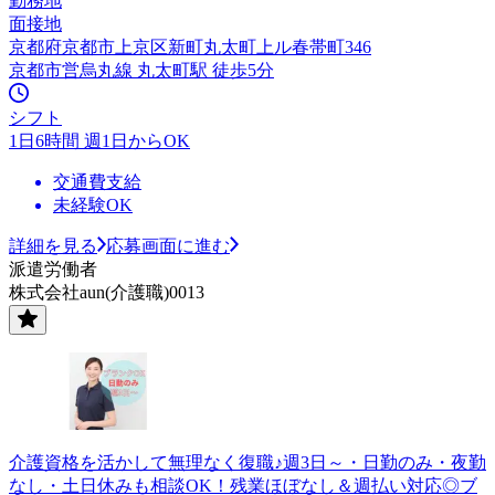
勤務地
面接地
京都府京都市上京区新町丸太町上ル春帯町346
京都市営烏丸線 丸太町駅 徒歩5分
シフト
1日6時間 週1日からOK
交通費支給
未経験OK
詳細を見る
応募画面に進む
派遣労働者
株式会社aun(介護職)0013
介護資格を活かして無理なく復職♪週3日～・日勤のみ・夜勤
なし・土日休みも相談OK！残業ほぼなし＆週払い対応◎ブ