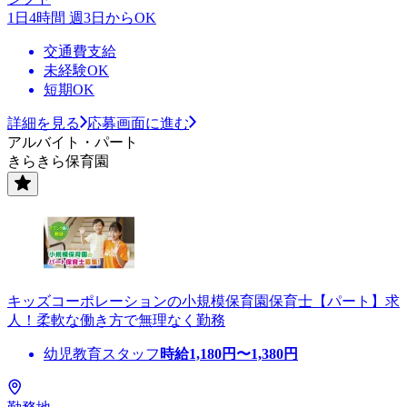
1日4時間 週3日からOK
交通費支給
未経験OK
短期OK
詳細を見る
応募画面に進む
アルバイト・パート
きらきら保育園
キッズコーポレーションの小規模保育園保育士【パート】求
人！柔軟な働き方で無理なく勤務
幼児教育スタッフ
時給
1,180
円〜
1,380
円