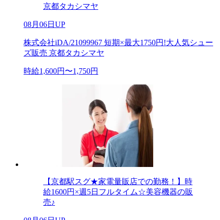
京都タカシマヤ
08月06日UP
株式会社iDA/21099967 短期×最大1750円!大人気シュー
ズ販売 京都タカシマヤ
時給1,600円〜1,750円
【京都駅スグ★家電量販店での勤務！】時
給1600円×週5日フルタイム☆美容機器の販
売♪