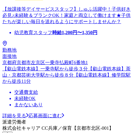
【放課後等デイサービススタッフ】しゅふ活躍中！子供好き
必見♪未経験＆ブランクOK！家庭と両立して働けます★子供
たちが楽しい毎日を送れるようにサポートしませんか？
幼児教育スタッフ
時給
1,200
円〜
1,350
円
勤務地
面接地
京都府京都市左京区一乗寺払殿町6番地1
【叡山電鉄本線】一乗寺駅から徒歩３分【叡山電鉄本線】茶
山・京都芸術大学駅から徒歩８分【叡山電鉄本線】修学院駅
から徒歩11分
交通費支給
未経験OK
まかないあり
詳細を見る
応募画面に進む
派遣労働者
株式会社キャリア CC兵庫／保育【京都市北区-001】