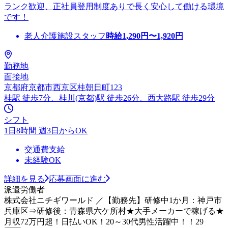
ランク歓迎、正社員登用制度ありで長く安心して働ける環境
です！
老人介護施設スタッフ
時給
1,290
円〜
1,920
円
勤務地
面接地
京都府京都市西京区桂朝日町123
桂駅 徒歩7分、桂川(京都)駅 徒歩26分、西大路駅 徒歩29分
シフト
1日8時間 週3日からOK
交通費支給
未経験OK
詳細を見る
応募画面に進む
派遣労働者
株式会社ニチギワールド ／【勤務先】研修中1か月：神戸市
兵庫区⇒研修後：青森県六ケ所村★大手メーカーで稼げる★
月収72万円超！日払いOK！20～30代男性活躍中！！29