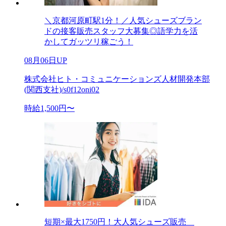
＼京都河原町駅1分！／人気シューズブラン
ドの接客販売スタッフ大募集◎語学力を活
かしてガッツリ稼ごう！
08月06日UP
株式会社ヒト・コミュニケーションズ人材開発本部
(関西支社)/s0f12oni02
時給1,500円〜
短期×最大1750円！大人気シューズ販売