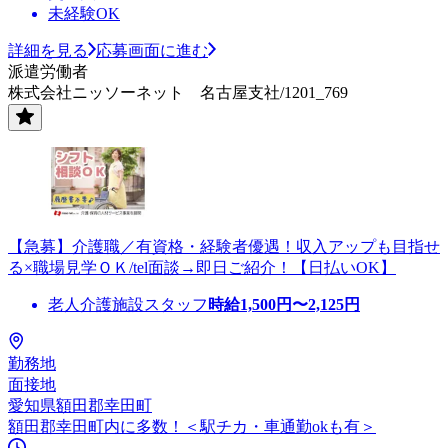
未経験OK
詳細を見る
応募画面に進む
派遣労働者
株式会社ニッソーネット 名古屋支社/1201_769
【急募】介護職／有資格・経験者優遇！収入アップも目指せ
る×職場見学ＯＫ/tel面談→即日ご紹介！【日払いOK】
老人介護施設スタッフ
時給
1,500
円〜
2,125
円
勤務地
面接地
愛知県額田郡幸田町
額田郡幸田町内に多数！＜駅チカ・車通勤okも有＞