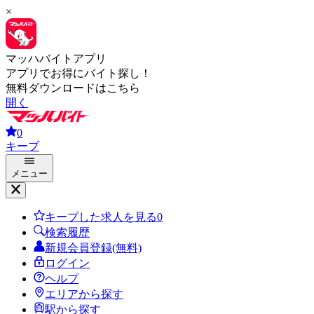
×
マッハバイトアプリ
アプリでお得にバイト探し！
無料ダウンロードはこちら
開く
0
キープ
メニュー
キープした求人を見る
0
検索履歴
新規会員登録(無料)
ログイン
ヘルプ
エリアから探す
駅から探す