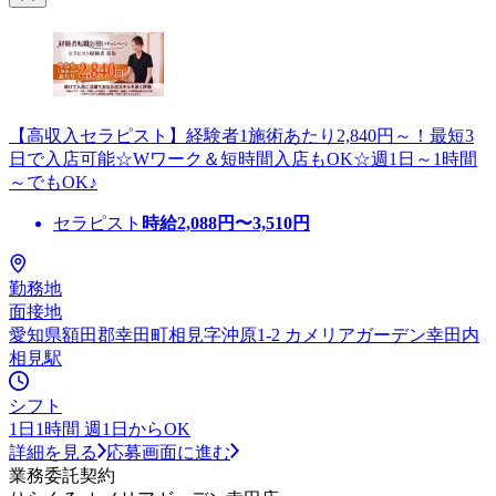
【高収入セラピスト】経験者1施術あたり2,840円～！最短3
日で入店可能☆Wワーク＆短時間入店もOK☆週1日～1時間
～でもOK♪
セラピスト
時給
2,088
円〜
3,510
円
勤務地
面接地
愛知県額田郡幸田町相見字沖原1-2 カメリアガーデン幸田内
相見駅
シフト
1日1時間 週1日からOK
詳細を見る
応募画面に進む
業務委託契約