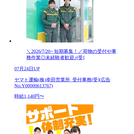
＼2026/7/20~ 短期募集！／荷物の受付や事
務作業◎未経験者歓迎♪[受]
07月24日UP
ヤマト運輸(株)幸田営業所_受付事務[受](広告
No.Y00000613767)
時給1,140円〜