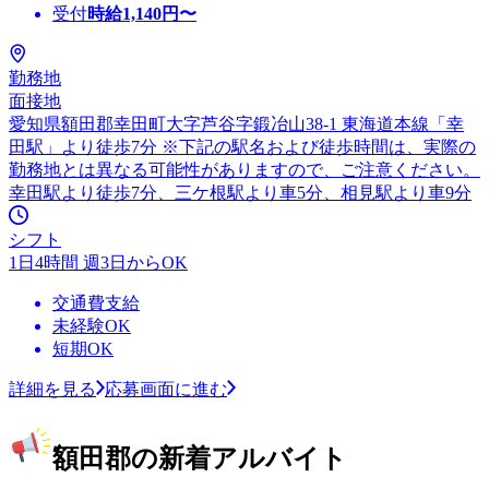
受付
時給
1,140
円〜
勤務地
面接地
愛知県額田郡幸田町大字芦谷字鍛冶山38-1 東海道本線「幸
田駅」より徒歩7分 ※下記の駅名および徒歩時間は、実際の
勤務地とは異なる可能性がありますので、ご注意ください。
幸田駅より徒歩7分、三ケ根駅より車5分、相見駅より車9分
シフト
1日4時間 週3日からOK
交通費支給
未経験OK
短期OK
詳細を見る
応募画面に進む
額田郡の新着アルバイト