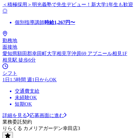
＜積極採用＞明光義塾で先生デビュー！新大学1年生も歓迎
◎
個別指導講師
時給
1,267
円〜
勤務地
面接地
愛知県額田郡幸田町大字相見字沖原69 アブニール相見1F
相見駅 徒歩6分
シフト
1日1.5時間 週1日からOK
交通費支給
未経験OK
短期OK
詳細を見る
応募画面に進む
業務委託契約
りらくる カメリアガーデン幸田店3