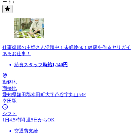
ート）
仕事復帰の主婦さん活躍中！未経験ok！健康を作るヤリガイ
あるお仕事！
給食スタッフ
時給
1,140
円
勤務地
面接地
愛知県額田郡幸田町大字芦谷字丸山53F
幸田駅
シフト
1日4.5時間 週5日からOK
交通費支給