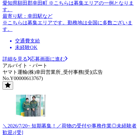
愛知県額田郡幸田町 ※こちらは募集エリアの一例となりま
す。
最寄り駅：幸田駅など
※こちらは募集エリアです。勤務地は全国に多数ございま
す。
交通費支給
未経験OK
詳細を見る
応募画面に進む
アルバイト・パート
ヤマト運輸(株)幸田営業所_受付事務[受](広告
No.Y00000613767)
＼2026/7/20~ 短期募集！／荷物の受付や事務作業◎未経験者
歓迎♪[受]