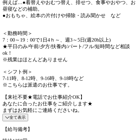
例えば…●着替えやおむつ替え、排せつ、食事やおやつ、お
昼寝などの補助。
●おもちゃ、絵本の片付けや掃除・読み聞かせ など
＜勤務時間＞
7：00～19：00で1日4ｈ～、週3～5日(週20h以上)
★平日のみ/午前/夕方/扶養内/パート/フル/短時間など相談
ok！
※残業はほとんどありません
＜シフト例＞
7-11時、8-12時、9-16時、9-18時など
※こちらは派遣のお仕事です。
【来社不要★電話でお仕事紹介OK】
あなたに合ったお仕事をご紹介します★
まずはお気軽にご連絡くださいね。
全て表示
【給与備考】