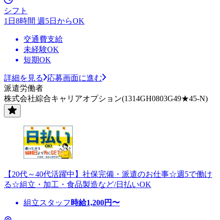
シフト
1日8時間 週5日からOK
交通費支給
未経験OK
短期OK
詳細を見る
応募画面に進む
派遣労働者
株式会社綜合キャリアオプション(1314GH0803G49★45-N)
【20代～40代活躍中】社保完備・派遣のお仕事☆週5で働け
る☆組立・加工・食品製造など/日払いOK
組立スタッフ
時給
1,200
円〜