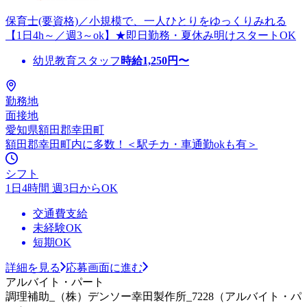
保育士(要資格)／小規模で、一人ひとりをゆっくりみれる
【1日4h～／週3～ok】★即日勤務・夏休み明けスタートOK
幼児教育スタッフ
時給
1,250
円〜
勤務地
面接地
愛知県額田郡幸田町
額田郡幸田町内に多数！＜駅チカ・車通勤okも有＞
シフト
1日4時間 週3日からOK
交通費支給
未経験OK
短期OK
詳細を見る
応募画面に進む
アルバイト・パート
調理補助_（株）デンソー幸田製作所_7228（アルバイト・パ