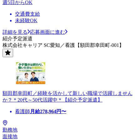
週5日からOK
交通費支給
未経験OK
詳細を見る
応募画面に進む
紹介予定派遣
株式会社キャリア SC愛知／看護【額田郡幸田町-001】
額田郡幸田町／経験を活かして新しい職場で活躍しません
か？＊20代～50代活躍中＊【紹介予定派遣】
看護師
月給
278,964
円〜
勤務地
面接地