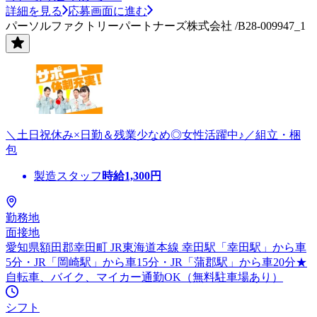
詳細を見る
応募画面に進む
パーソルファクトリーパートナーズ株式会社 /B28-009947_1
＼土日祝休み×日勤＆残業少なめ◎女性活躍中♪／組立・梱
包
製造スタッフ
時給
1,300
円
勤務地
面接地
愛知県額田郡幸田町 JR東海道本線 幸田駅「幸田駅」から車
5分・JR「岡崎駅」から車15分・JR「蒲郡駅」から車20分★
自転車、バイク、マイカー通勤OK（無料駐車場あり）
シフト