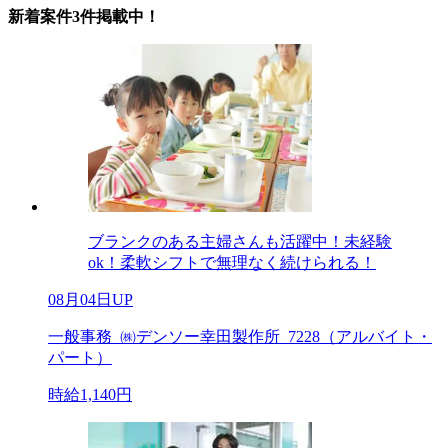
新着案件3件掲載中！
ブランクのある主婦さんも活躍中！未経験
ok！柔軟シフトで無理なく続けられる！
08月04日UP
一般事務_㈱デンソー幸田製作所_7228（アルバイト・
パート）
時給1,140円