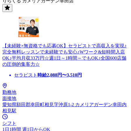
りらくる カメリアガーデン幸田店
【未経験×無資格でも応募OK】セラピストで高収入を実現♪
完全無料レッスンで未経験でも安心♪Wワーク&短時間入店
OK♪平均月収33万円☆週1日～1時間～でもOK♪全国600店舗
の圧倒的集客力☆
セラピスト
時給
2,088
円〜
3,510
円
勤務地
面接地
愛知県額田郡幸田町相見字沖原1-2 カメリアガーデン幸田内
相見駅
シフト
1日1時間 週1日からOK