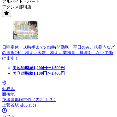
アルバイト・パート
アクシス那珂店
日曜定休！16時半までの短時間勤務！平日のみ、扶養内など
の選択OK！程よい客数、程よい業務量、無理をしないで働
けます！
美容師
時給
1,200
円〜
1,500
円
美容師
時給
1,100
円〜
1,400
円
勤務地
面接地
茨城県那珂市竹ノ内2丁目3-2
上菅谷駅 徒歩15分
シフト