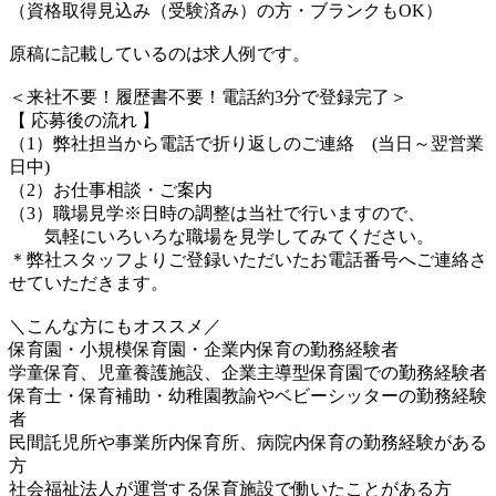
（資格取得見込み（受験済み）の方・ブランクもOK）
原稿に記載しているのは求人例です。
＜来社不要！履歴書不要！電話約3分で登録完了＞
【 応募後の流れ 】
（1）弊社担当から電話で折り返しのご連絡 (当日～翌営業
日中)
（2）お仕事相談・ご案内
（3）職場見学※日時の調整は当社で行いますので、
気軽にいろいろな職場を見学してみてください。
＊弊社スタッフよりご登録いただいたお電話番号へご連絡さ
せていただきます。
＼こんな方にもオススメ／
保育園・小規模保育園・企業内保育の勤務経験者
学童保育、児童養護施設、企業主導型保育園での勤務経験者
保育士・保育補助・幼稚園教諭やベビーシッターの勤務経験
者
民間託児所や事業所内保育所、病院内保育の勤務経験がある
方
社会福祉法人が運営する保育施設で働いたことがある方