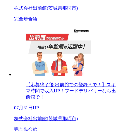
株式会社出前館(茨城県那珂市)
完全歩合給
【応募終了後 出前館での登録まで！】スキ
マ時間で収入UP！フードデリバリーなら出
前館で！
07月31日UP
株式会社出前館(茨城県那珂市)
完全歩合給