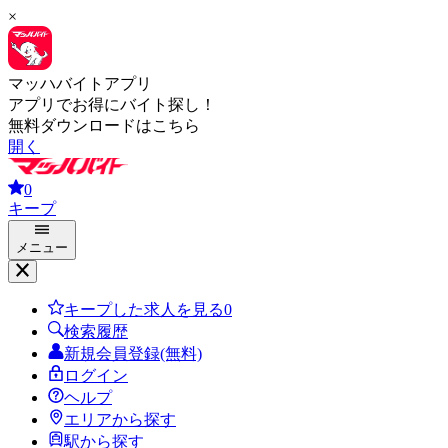
×
マッハバイトアプリ
アプリでお得にバイト探し！
無料ダウンロードはこちら
開く
0
キープ
メニュー
キープした求人を見る
0
検索履歴
新規会員登録(無料)
ログイン
ヘルプ
エリアから探す
駅から探す