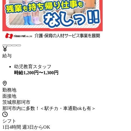
給与
幼児教育スタッフ
時給
1,200
円〜
1,300
円
勤務地
面接地
茨城県那珂市
那珂市内に多数！＜駅チカ・車通勤okも有＞
シフト
1日4時間 週3日からOK