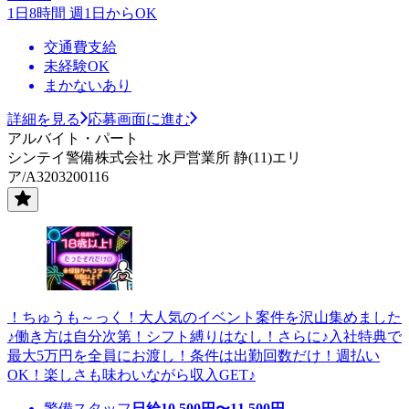
1日8時間 週1日からOK
交通費支給
未経験OK
まかないあり
詳細を見る
応募画面に進む
アルバイト・パート
シンテイ警備株式会社 水戸営業所 静(11)エリ
ア/A3203200116
！ちゅうも～っく！大人気のイベント案件を沢山集めました
♪働き方は自分次第！シフト縛りはなし！さらに♪入社特典で
最大5万円を全員にお渡し！条件は出勤回数だけ！週払い
OK！楽しさも味わいながら収入GET♪
警備スタッフ
日給
10,500
円〜
11,500
円