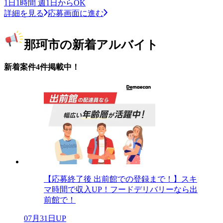
1日1時間 週1日からOK
詳細を見る
応募画面に進む
那珂市の新着アルバイト
新着案件4件掲載中！
【応募終了後 出前館での登録まで！】スキ
マ時間で収入UP！フードデリバリーなら出
前館で！
07月31日UP