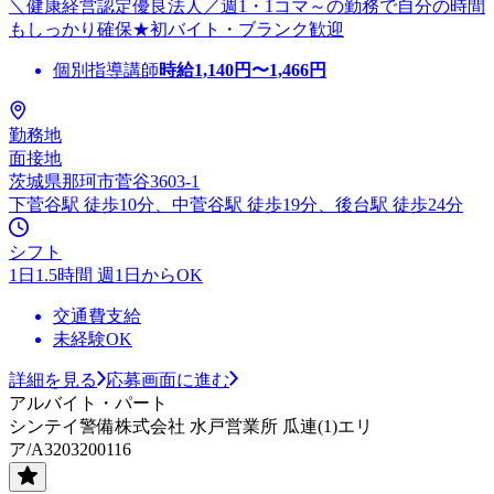
＼健康経営認定優良法人／週1・1コマ～の勤務で自分の時間
もしっかり確保★初バイト・ブランク歓迎
個別指導講師
時給
1,140
円〜
1,466
円
勤務地
面接地
茨城県那珂市菅谷3603-1
下菅谷駅 徒歩10分、中菅谷駅 徒歩19分、後台駅 徒歩24分
シフト
1日1.5時間 週1日からOK
交通費支給
未経験OK
詳細を見る
応募画面に進む
アルバイト・パート
シンテイ警備株式会社 水戸営業所 瓜連(1)エリ
ア/A3203200116