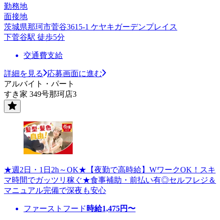
勤務地
面接地
茨城県那珂市菅谷3615-1 ケヤキガーデンプレイス
下菅谷駅 徒歩5分
交通費支給
詳細を見る
応募画面に進む
アルバイト・パート
すき家 349号那珂店3
★週2日・1日2h～OK★【夜勤で高時給】WワークOK！スキ
マ時間でガッツリ稼ぐ★食事補助・前払い有◎セルフレジ＆
マニュアル完備で深夜も安心
ファーストフード
時給
1,475
円〜