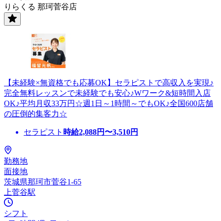
りらくる 那珂菅谷店
【未経験×無資格でも応募OK】セラピストで高収入を実現♪
完全無料レッスンで未経験でも安心♪Wワーク&短時間入店
OK♪平均月収33万円☆週1日～1時間～でもOK♪全国600店舗
の圧倒的集客力☆
セラピスト
時給
2,088
円〜
3,510
円
勤務地
面接地
茨城県那珂市菅谷1-65
上菅谷駅
シフト