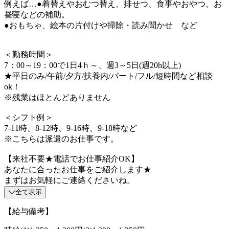
例えば…●着替えやおむつ替え、排せつ、食事やおやつ、お
昼寝などの補助。
●おもちゃ、絵本の片付けや掃除・読み聞かせ など
＜勤務時間＞
7：00～19：00で1日4ｈ～、週3～5日(週20h以上)
★平日のみ/午前/夕方/扶養内/パート/フル/短時間など相談
ok！
※残業はほとんどありません
＜シフト例＞
7-11時、8-12時、9-16時、9-18時など
※こちらは派遣のお仕事です。
【来社不要★電話でお仕事紹介OK】
あなたに合ったお仕事をご紹介します★
まずはお気軽にご連絡くださいね。
全て表示
【給与備考】