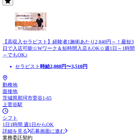
【高収入セラピスト】経験者1施術あたり2,840円～！最短3
日で入店可能☆Wワーク＆短時間入店もOK☆週1日～1時間
～でもOK♪
セラピスト
時給
2,088
円〜
3,510
円
勤務地
面接地
茨城県那珂市菅谷1-65
上菅谷駅
シフト
1日1時間 週1日からOK
詳細を見る
応募画面に進む
業務委託契約