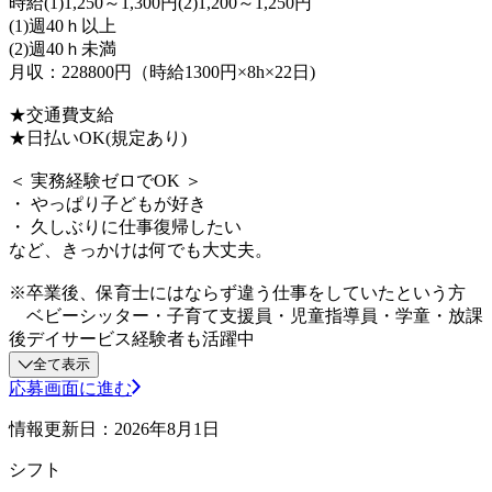
時給(1)1,250～1,300円(2)1,200～1,250円
(1)週40ｈ以上
(2)週40ｈ未満
月収：228800円（時給1300円×8h×22日)
★交通費支給
★日払いOK(規定あり)
＜ 実務経験ゼロでOK ＞
・ やっぱり子どもが好き
・ 久しぶりに仕事復帰したい
など、きっかけは何でも大丈夫。
※卒業後、保育士にはならず違う仕事をしていたという方
ベビーシッター・子育て支援員・児童指導員・学童・放課
後デイサービス経験者も活躍中
全て表示
応募画面に進む
情報更新日：2026年8月1日
シフト