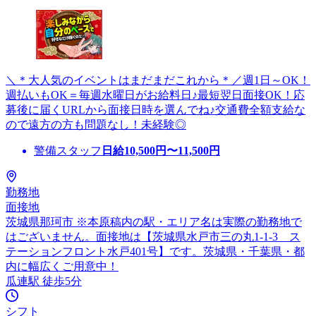
＼＊大人気のイベントはまだまだこれから＊／週1日～OK！
週払いもOK＝毎週水曜日がお給料日♪最短翌日面接OK！応
募後に届くURLから面接日時を選んでね♪交通費全額支給な
ので遠方の方も問題なし！未経験◎
警備スタッフ
日給
10,500
円〜
11,500
円
勤務地
面接地
茨城県那珂市 ※本原稿内の駅・エリア名は実際の勤務地で
はございません。面接地は【茨城県水戸市三の丸1-1-3 ス
テーションフロント水戸401号】です。茨城県・千葉県・都
内に幅広くご用意中！
瓜連駅 徒歩5分
シフト