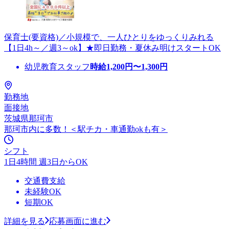
保育士(要資格)／小規模で、一人ひとりをゆっくりみれる
【1日4h～／週3～ok】★即日勤務・夏休み明けスタートOK
幼児教育スタッフ
時給
1,200
円〜
1,300
円
勤務地
面接地
茨城県那珂市
那珂市内に多数！＜駅チカ・車通勤okも有＞
シフト
1日4時間 週3日からOK
交通費支給
未経験OK
短期OK
詳細を見る
応募画面に進む