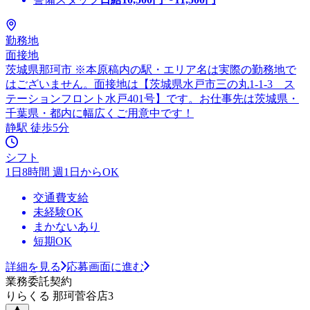
勤務地
面接地
茨城県那珂市 ※本原稿内の駅・エリア名は実際の勤務地で
はございません。面接地は【茨城県水戸市三の丸1-1-3 ス
テーションフロント水戸401号】です。お仕事先は茨城県・
千葉県・都内に幅広くご用意中です！
静駅 徒歩5分
シフト
1日8時間 週1日からOK
交通費支給
未経験OK
まかないあり
短期OK
詳細を見る
応募画面に進む
業務委託契約
りらくる 那珂菅谷店3