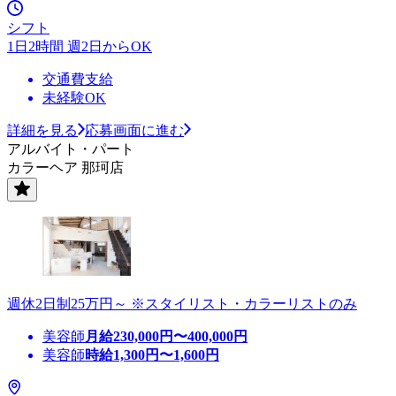
シフト
1日2時間 週2日からOK
交通費支給
未経験OK
詳細を見る
応募画面に進む
アルバイト・パート
カラーヘア 那珂店
週休2日制25万円～ ※スタイリスト・カラーリストのみ
美容師
月給
230,000
円〜
400,000
円
美容師
時給
1,300
円〜
1,600
円