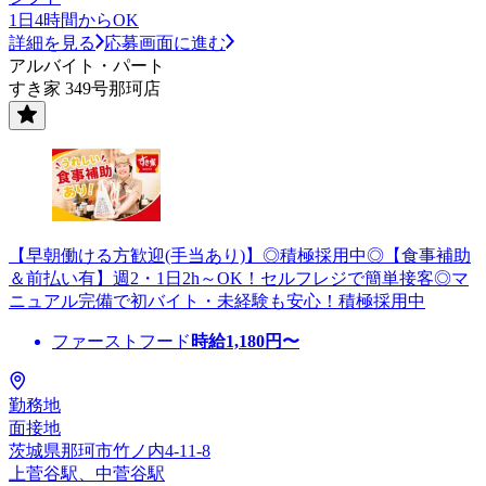
1日4時間からOK
詳細を見る
応募画面に進む
アルバイト・パート
すき家 349号那珂店
【早朝働ける方歓迎(手当あり)】◎積極採用中◎【食事補助
＆前払い有】週2・1日2h～OK！セルフレジで簡単接客◎マ
ニュアル完備で初バイト・未経験も安心！積極採用中
ファーストフード
時給
1,180
円〜
勤務地
面接地
茨城県那珂市竹ノ内4-11-8
上菅谷駅、中菅谷駅