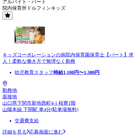
アルバイト・パート
院内保育所ドルフィンキッズ
キッズコーポレーションの病院内保育園保育士【パート】求
人！柔軟な働き方で無理なく勤務
幼児教育スタッフ
時給
1,100
円〜
1,300
円
勤務地
面接地
山口県下関市新地西町4-1 桜寮1階
山陽本線 下関駅 車4分(駐車場無料)
交通費支給
詳細を見る
応募画面に進む