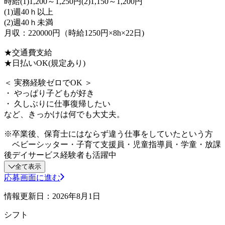
時給(1)1,200～1,250円(2)1,150～1,200円
(1)週40ｈ以上
(2)週40ｈ未満
月収：220000円（時給1250円×8h×22日)
★交通費支給
★日払いOK(規定あり)
＜ 実務経験ゼロでOK ＞
・ やっぱり子どもが好き
・ 久しぶりに仕事復帰したい
など、きっかけは何でも大丈夫。
※卒業後、保育士にはならず違う仕事をしていたという方
ベビーシッター・子育て支援員・児童指導員・学童・放課
後デイサービス経験者も活躍中
全て表示
応募画面に進む
情報更新日：2026年8月1日
シフト