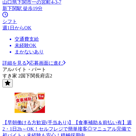
山口県下関市一の宮町4-3-7
新下関駅 徒歩19分
シフト
週1日からOK
交通費支給
未経験OK
まかないあり
詳細を見る
応募画面に進む
アルバイト・パート
すき家 2国下関長府店2
【早朝働ける方歓迎(手当あり)】【食事補助＆前払い有】週
2・1日2h～OK！セルフレジで簡単接客◎マニュアル完備で
初バイト・未経験も安心！積極採用中