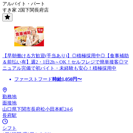
アルバイト・パート
すき家 2国下関長府店
【早朝働ける方歓迎(手当あり)】◎積極採用中◎【食事補助
＆前払い有】週2・1日2h～OK！セルフレジで簡単接客◎マ
ニュアル完備で初バイト・未経験も安心！積極採用中
ファーストフード
時給
1,050
円〜
勤務地
面接地
山口県下関市長府松小田本町24-6
長府駅
シフト