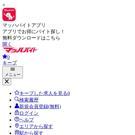
×
マッハバイトアプリ
アプリでお得にバイト探し！
無料ダウンロードはこちら
開く
0
キープ
メニュー
キープした求人を見る
0
検索履歴
新規会員登録(無料)
ログイン
ヘルプ
エリアから探す
駅から探す