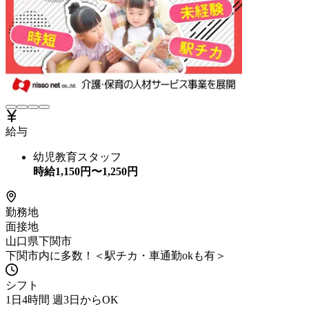
給与
幼児教育スタッフ
時給
1,150
円〜
1,250
円
勤務地
面接地
山口県下関市
下関市内に多数！＜駅チカ・車通勤okも有＞
シフト
1日4時間 週3日からOK