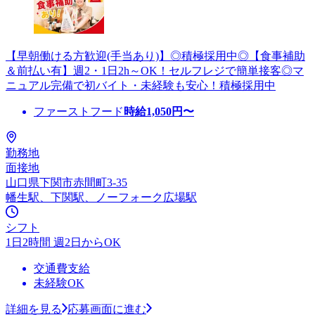
【早朝働ける方歓迎(手当あり)】◎積極採用中◎【食事補助
＆前払い有】週2・1日2h～OK！セルフレジで簡単接客◎マ
ニュアル完備で初バイト・未経験も安心！積極採用中
ファーストフード
時給
1,050
円〜
勤務地
面接地
山口県下関市赤間町3-35
幡生駅、下関駅、ノーフォーク広場駅
シフト
1日2時間 週2日からOK
交通費支給
未経験OK
詳細を見る
応募画面に進む