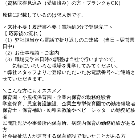
（資格取得見込み（受験済み）の方・ブランクもOK）
原稿に記載しているのは求人例です。
＜来社不要！履歴書不要！電話約3分で登録完了＞
【 応募後の流れ 】
（1）弊社担当から電話で折り返しのご連絡 (当日～翌営業
日中)
（2）お仕事相談・ご案内
（3）職場見学※日時の調整は当社で行いますので、
気軽にいろいろな職場を見学してみてください。
＊弊社スタッフよりご登録いただいたお電話番号へご連絡さ
せていただきます。
＼こんな方にもオススメ／
保育園・小規模保育園・企業内保育の勤務経験者
学童保育、児童養護施設、企業主導型保育園での勤務経験者
保育士・保育補助・幼稚園教諭やベビーシッターの勤務経験
者
民間託児所や事業所内保育所、病院内保育の勤務経験がある
方
社会福祉法人が運営する保育施設で働いたことがある方