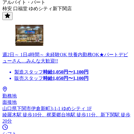
アルバイト・パート
柿安 口福堂 ゆめシティ新下関店
週2日～ 1日4時間～ 未経験OK 扶養内勤務OK★パートデビ
ューさん…みんな大歓迎!!
製造スタッフ
時給
1,050
円〜
1,100
円
販売スタッフ
時給
1,050
円〜
1,100
円
勤務地
面接地
山口県下関市伊倉新町3-1-1 ゆめシティ 1F
綾羅木駅 徒歩10分、梶栗郷台地駅 徒歩11分、新下関駅 徒歩
20分
シフト