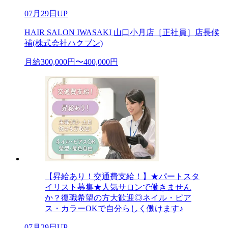
07月29日UP
HAIR SALON IWASAKI 山口小月店［正社員］店長候
補(株式会社ハクブン)
月給300,000円〜400,000円
【昇給あり！交通費支給！】★パートスタ
イリスト募集★人気サロンで働きません
か？復職希望の方大歓迎◎ネイル・ピア
ス・カラーOKで自分らしく働けます♪
07月29日UP