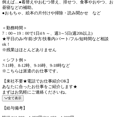
例えば…●着替えやおむつ替え、排せつ、食事やおやつ、お
昼寝などの補助。
●おもちゃ、絵本の片付けや掃除・読み聞かせ など
＜勤務時間＞
7：00～19：00で1日4ｈ～、週3～5日(週20h以上)
★平日のみ/午前/夕方/扶養内/パート/フル/短時間など相談
ok！
※残業はほとんどありません
＜シフト例＞
7-11時、8-12時、9-16時、9-18時など
※こちらは派遣のお仕事です。
【来社不要★電話でお仕事紹介OK】
あなたに合ったお仕事をご紹介します★
まずはお気軽にご連絡くださいね。
全て表示
【給与備考】