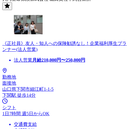
《正社員》友人・知人への保険勧誘なし！企業福利厚生プラ
ンナー(法人営業)
法人営業
月給
210,000
円〜
250,000
円
勤務地
面接地
山口県下関市細江町1-1-5
下関駅 徒歩14分
シフト
1日7時間 週5日からOK
交通費支給