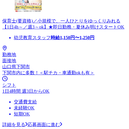
保育士(要資格)／小規模で、一人ひとりをゆっくりみれる
【1日4h～／週3～ok】★即日勤務・夏休み明けスタートOK
幼児教育スタッフ
時給
1,150
円〜
1,250
円
勤務地
面接地
山口県下関市
下関市内に多数！＜駅チカ・車通勤okも有＞
シフト
1日4時間 週3日からOK
交通費支給
未経験OK
短期OK
詳細を見る
応募画面に進む