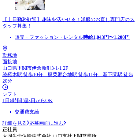
【土日勤務歓迎】趣味を活かせる！洋服のお直し専門店のス
タッフ募集！
販売・ファッション・レンタル
時給
1,043
円〜
1,200
円
勤務地
面接地
山口県下関市伊倉新町3-1-1 2F
綾羅木駅 徒歩10分、梶栗郷台地駅 徒歩11分、新下関駅 徒歩
20分
シフト
1日6時間 週3日からOK
交通費支給
詳細を見る
応募画面に進む
正社員
大同生命保険株式会社 山口支社下関営業所