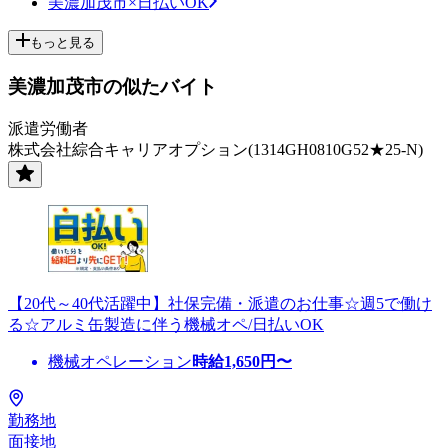
美濃加茂市×日払いOK
もっと見る
美濃加茂市の似たバイト
派遣労働者
株式会社綜合キャリアオプション(1314GH0810G52★25-N)
【20代～40代活躍中】社保完備・派遣のお仕事☆週5で働け
る☆アルミ缶製造に伴う機械オペ/日払いOK
機械オペレーション
時給
1,650
円〜
勤務地
面接地