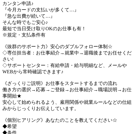
カンタン申請♪
『今月カードの支払いが多くて…』
『急な出費が続いて…』
そんな時でもご安心♪
最短で当日受け取りOKのお仕事も有！
※規定・支払条件有
《抜群のサポート力》安心のダブルフォロー体制☆
◇専任担当者：お仕事紹介→就業中→退職後までお任せくだ
さい!
◇サポートセンター：有給申請・給与明細など、メールや
WEBから常時確認できます♪
《ざっくりご説明》お仕事をスタートするまでの流れ
働き方の選択→応募→ご登録→お仕事紹介→職場説明→お仕
事開始★
安心して始められるよう、雇用関係や就業ルールなどの仕組
みからじっくりお伝えしています。
《個別ヒアリング》あなたのことを教えてください☆
◆希望
◆条件