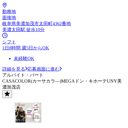
勤務地
面接地
岐阜県美濃加茂市太田町4362番地
美濃太田駅 徒歩10分
シフト
1日8時間 週5日からOK
未経験OK
詳細を見る
応募画面に進む
アルバイト・パート
CASACOLOR(カーサカラ―)MEGAドン・キホーテUNY美
濃加茂店