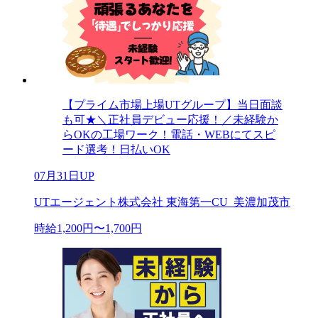
【プライム市場上場UTグループ】当日面談
も可★＼正社員デビュー応援！／未経験か
らOKの工場ワーク！電話・WEBにてスピ
ード選考！日払いOK
07月31日UP
UTエージェント株式会社 東海第一CU_美濃加茂市
時給1,200円〜1,700円