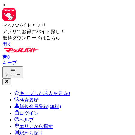
×
マッハバイトアプリ
アプリでお得にバイト探し！
無料ダウンロードはこちら
開く
0
キープ
メニュー
キープした求人を見る
0
検索履歴
新規会員登録(無料)
ログイン
ヘルプ
エリアから探す
駅から探す