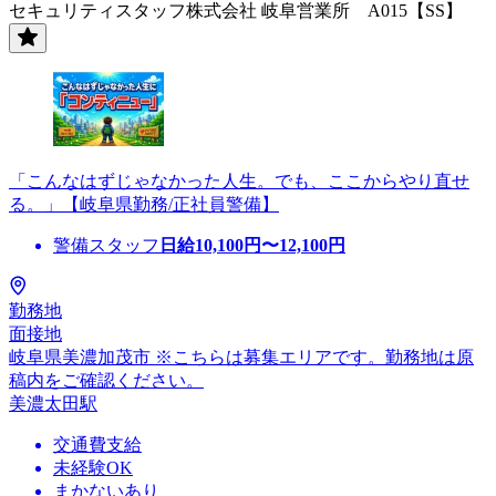
セキュリティスタッフ株式会社 岐阜営業所 A015【SS】
「こんなはずじゃなかった人生。でも、ここからやり直せ
る。」【岐阜県勤務/正社員警備】
警備スタッフ
日給
10,100
円〜
12,100
円
勤務地
面接地
岐阜県美濃加茂市 ※こちらは募集エリアです。勤務地は原
稿内をご確認ください。
美濃太田駅
交通費支給
未経験OK
まかないあり