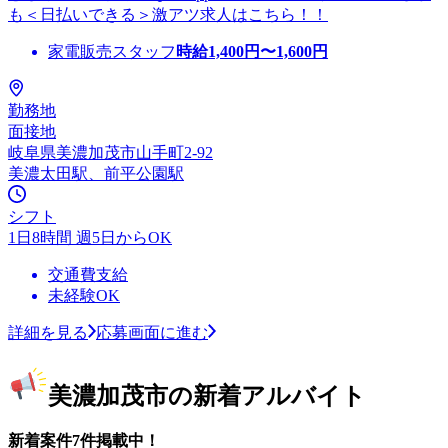
も＜日払いできる＞激アツ求人はこちら！！
家電販売スタッフ
時給
1,400
円〜
1,600
円
勤務地
面接地
岐阜県美濃加茂市山手町2-92
美濃太田駅、前平公園駅
シフト
1日8時間 週5日からOK
交通費支給
未経験OK
詳細を見る
応募画面に進む
美濃加茂市の新着アルバイト
新着案件7件掲載中！