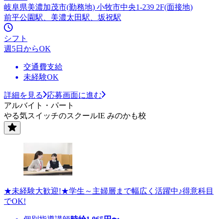
岐阜県美濃加茂市(勤務地) 小牧市中央1-239 2F(面接地)
前平公園駅、美濃太田駅、坂祝駅
シフト
週5日からOK
交通費支給
未経験OK
詳細を見る
応募画面に進む
アルバイト・パート
やる気スイッチのスクールIE みのかも校
★未経験大歓迎!★学生～主婦層まで幅広く活躍中♪得意科目
でOK!