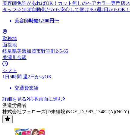
美容師免許があればOK！カット無しのヘアカラー専門店ス
タッフ☆ほぼ自動化だから安心して働ける♪週2日からOK！
美容師
時給
1,200
円〜
勤務地
面接地
岐阜県美濃加茂市野笹町2-5-65
美濃川合駅
シフト
1日5時間 週2日からOK
交通費支給
詳細を見る
応募画面に進む
派遣労働者
株式会社フェローズ(D未経験)NGY_D_983_1348T(A)(NGY)