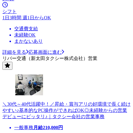
シフト
1日3時間 週1日からOK
交通費支給
未経験OK
まかないあり
詳細を見る
応募画面に進む
リバー交通（新太田タクシー株式会社）営業
＼30代～40代活躍中！／昇給・賞与アリの好環境で長く続け
やすい♪基本的なPC操作ができればOK◎未経験からの営業
デビューにピッタリ♪｜タクシー会社の営業事務
一般事務
月給
210,000
円