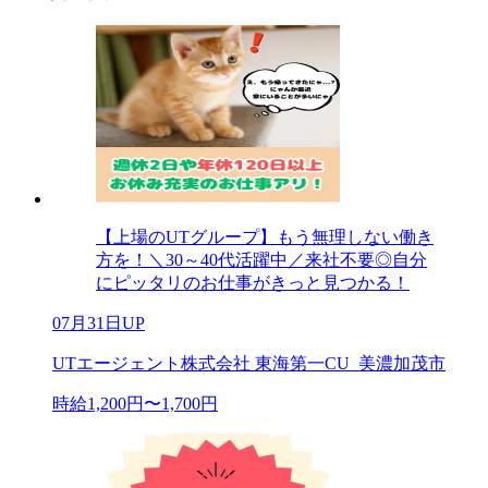
【上場のUTグループ】もう無理しない働き
方を！＼30～40代活躍中／来社不要◎自分
にピッタリのお仕事がきっと見つかる！
07月31日UP
UTエージェント株式会社 東海第一CU_美濃加茂市
時給1,200円〜1,700円