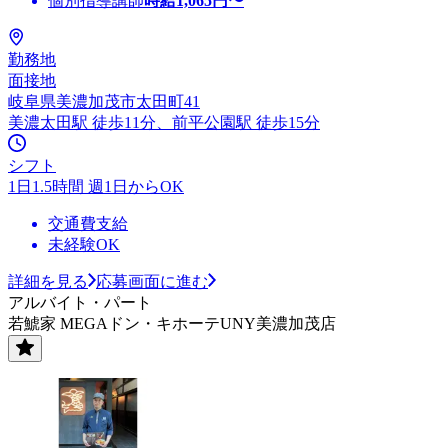
個別指導講師
時給
1,065
円〜
勤務地
面接地
岐阜県美濃加茂市太田町41
美濃太田駅 徒歩11分、前平公園駅 徒歩15分
シフト
1日1.5時間 週1日からOK
交通費支給
未経験OK
詳細を見る
応募画面に進む
アルバイト・パート
若鯱家 MEGAドン・キホーテUNY美濃加茂店