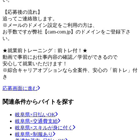
【応募後の流れ】
追ってご連絡致します。
※メールのドメイン設定をご利用の方は、
お手数ですが弊社【cam-com.jp】のドメインをご登録下さ
い。
★就業前トレーニング：前トレ付！★
動画で事前にお仕事内容の確認／学習ができるので
安心して就業いただけます！
※綜合キャリアオプションなら全案件、安心の「前トレ」付
き
応募画面に進む
関連条件からバイトを探す
岐阜県×日払いOK
岐阜県×交通費支給
岐阜県×スキルが身に付く
岐阜県×制服あり