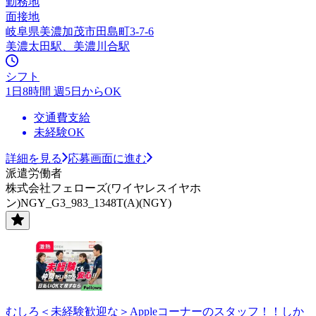
勤務地
面接地
岐阜県美濃加茂市田島町3-7-6
美濃太田駅、美濃川合駅
シフト
1日8時間 週5日からOK
交通費支給
未経験OK
詳細を見る
応募画面に進む
派遣労働者
株式会社フェローズ(ワイヤレスイヤホ
ン)NGY_G3_983_1348T(A)(NGY)
むしろ＜未経験歓迎な＞Appleコーナーのスタッフ！！しか