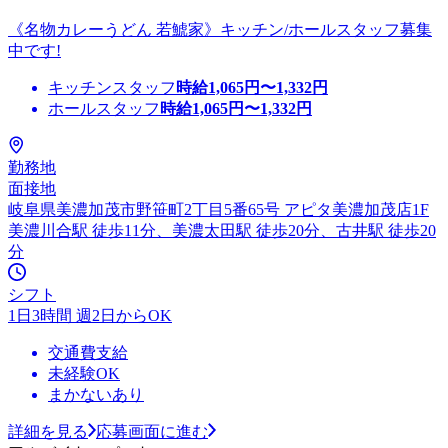
《名物カレーうどん 若鯱家》キッチン/ホールスタッフ募集
中です!
キッチンスタッフ
時給
1,065
円〜
1,332
円
ホールスタッフ
時給
1,065
円〜
1,332
円
勤務地
面接地
岐阜県美濃加茂市野笹町2丁目5番65号 アピタ美濃加茂店1F
美濃川合駅 徒歩11分、美濃太田駅 徒歩20分、古井駅 徒歩20
分
シフト
1日3時間 週2日からOK
交通費支給
未経験OK
まかないあり
詳細を見る
応募画面に進む