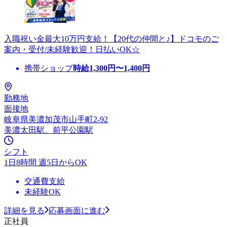
入職祝い金最大10万円支給！【20代の仲間と♪】ドコモのご
案内・受付/未経験歓迎！日払いOK☆
携帯ショップ
時給
1,300
円〜
1,400
円
勤務地
面接地
岐阜県美濃加茂市山手町2-92
美濃太田駅、前平公園駅
シフト
1日8時間 週5日からOK
交通費支給
未経験OK
詳細を見る
応募画面に進む
正社員