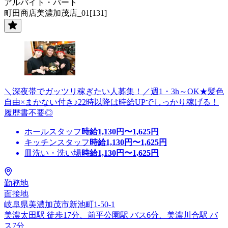
アルバイト・パート
町田商店美濃加茂店_01[131]
＼深夜帯でガッツリ稼ぎたい人募集！／週1・3h～OK★髪色
自由×まかない付き♪22時以降は時給UPでしっかり稼げる！
履歴書不要◎
ホールスタッフ
時給
1,130
円〜
1,625
円
キッチンスタッフ
時給
1,130
円〜
1,625
円
皿洗い・洗い場
時給
1,130
円〜
1,625
円
勤務地
面接地
岐阜県美濃加茂市新池町1-50-1
美濃太田駅 徒歩17分、前平公園駅 バス6分、美濃川合駅 バ
ス7分