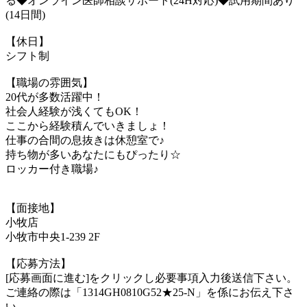
る◆オンライン医師相談サポート(24H対応)◆試用期間あり
(14日間)
【休日】
シフト制
【職場の雰囲気】
20代が多数活躍中！
社会人経験が浅くてもOK！
ここから経験積んでいきましょ！
仕事の合間の息抜きは休憩室で♪
持ち物が多いあなたにもぴったり☆
ロッカー付き職場♪
【面接地】
小牧店
小牧市中央1-239 2F
【応募方法】
[応募画面に進む]をクリックし必要事項入力後送信下さい。
ご連絡の際は「1314GH0810G52★25-N」を係にお伝え下さ
い。