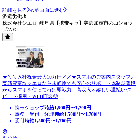
詳細を見る
応募画面に進む
派遣労働者
株式会社シエロ_岐阜県【携帯キャ】美濃加茂市のauショッ
プ/AF5
★＼＼入社祝金最大10万円／／★スマホのご案内スタッフ♪
実績豊富なシエロなら未経験でも安心のサポート体制◎普段
からスマホを使ってれば即戦力！高収入＆嬉しい週払い/ス
ピード採用・WEB面談◎
携帯ショップ
時給
1,500
円〜
1,700
円
事務・受付・経理
時給
1,500
円〜
1,700
円
受付
時給
1,500
円〜
1,700
円