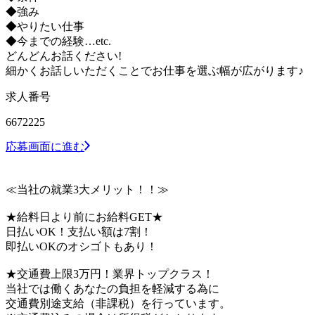
◆強み
◆やりたい仕事
◆今までの経験…etc.
どんどんお話ください!
細かくお話しいただくことでお仕事を選ぶ幅が広がります♪
求人番号
6672225
応募画面に進む
≪当社の就業3大メリット！！≫
★給料日より前にお給料GET★
日払いOK！支払い額は7割！
即払いOKのオシゴトもあり！
★交通費上限3万円！業界トップクラス！
当社では働くあなたの負担を軽減する為に
交通費別途支給（非課税）を行っています。