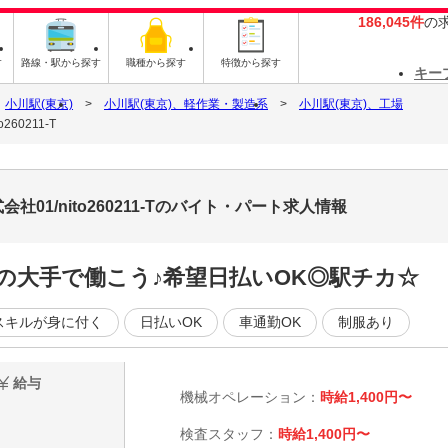
186,045件
の
す
路線・駅から探す
職種から探す
特徴から探す
キー
小川駅(東京)
小川駅(東京)、軽作業・製造系
小川駅(東京)、工場
0211-T
1/nito260211-Tのバイト・パート求人情報
の大手で働こう♪希望日払いOK◎駅チカ☆
スキルが身に付く
日払いOK
車通勤OK
制服あり
給与
機械オペレーション：
時給1,400円〜
検査スタッフ：
時給1,400円〜