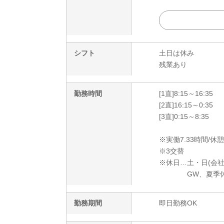
シフト
土日は休み
残業あり
勤務時間
[1直]8:15～16:35
[2直]16:15～0:35
[3直]0:15～8:35
※実働7.33時間/休憩
※3交替
※休日…土・日(会
GW、夏季休暇
勤務期間
即日勤務OK