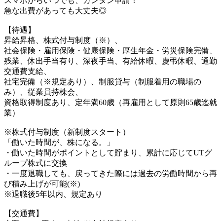
スマホからいつでも、カンタン申請！
急な出費があっても大丈夫◎
【待遇】
昇給昇格、株式付与制度（※）、
社会保険・雇用保険・健康保険・厚生年金・労災保険完備、
残業、休出手当有り、深夜手当、有給休暇、慶弔休暇、通勤
交通費支給、
社宅完備（※規定あり）、制服貸与（制服着用の職場の
み）、従業員持株会、
資格取得制度あり、定年満60歳（再雇用として原則65歳迄就
業）
※株式付与制度（新制度スタート）
「働いた時間が、株になる。」
・働いた時間がポイントとして貯まり、累計に応じてUTグ
ループ株式に交換
・一度退職しても、戻ってきた際には過去の労働時間から再
び積み上げが可能(※)
※退職後5年以内、規定あり
【交通費】