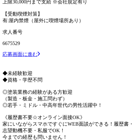
上限30,000円まで支給 ※会社規定有り
【受動喫煙対策】
有:屋内禁煙（屋外に喫煙場所あり）
求人番号
6675529
応募画面に進む
◆未経験歓迎
◆資格・学歴不問
◎塗装業務の経験がある方歓迎
（製造・板金・施工問わず）
◎若手・ミドル・中高年世代の男性活躍中！
《履歴書不要☆オンライン面接OK》
家にいながらスマホですぐにWEB面談ができる！履歴書・
志望動機不要・私服でOK！
今までの経歴も問いません！