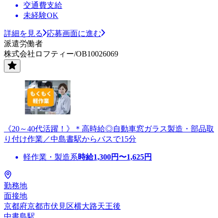
交通費支給
未経験OK
詳細を見る
応募画面に進む
派遣労働者
株式会社ロフティー/OB10026069
《20～40代活躍！》＊高時給◎自動車窓ガラス製造・部品取
り付け作業／中島書駅からバスで15分
軽作業・製造系
時給
1,300
円〜
1,625
円
勤務地
面接地
京都府京都市伏見区横大路天王後
中書島駅