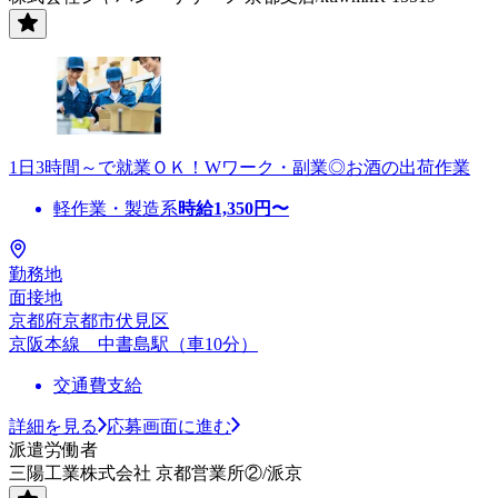
1日3時間～で就業ＯＫ！Wワーク・副業◎お酒の出荷作業
軽作業・製造系
時給
1,350
円〜
勤務地
面接地
京都府京都市伏見区
京阪本線 中書島駅（車10分）
交通費支給
詳細を見る
応募画面に進む
派遣労働者
三陽工業株式会社 京都営業所②/派京