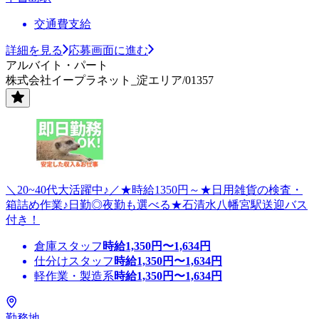
交通費支給
詳細を見る
応募画面に進む
アルバイト・パート
株式会社イープラネット_淀エリア/01357
＼20~40代大活躍中♪／★時給1350円～★日用雑貨の検査・
箱詰め作業♪日勤◎夜勤も選べる★石清水八幡宮駅送迎バス
付き！
倉庫スタッフ
時給
1,350
円〜
1,634
円
仕分けスタッフ
時給
1,350
円〜
1,634
円
軽作業・製造系
時給
1,350
円〜
1,634
円
勤務地