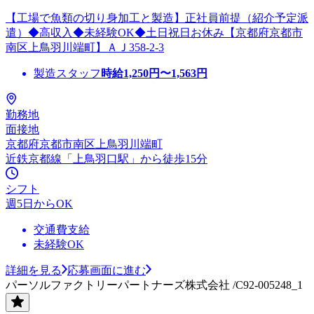
【工場で魚類の切り身加工と製造】正社員前提（紹介予定派
遣）◆高収入◆未経験OK◆土日祝日お休み【京都府京都市
南区上鳥羽川端町】ＡＪ358-2-3
製造スタッフ
時給
1,250
円〜
1,563
円
勤務地
面接地
京都府京都市南区上鳥羽川端町
近鉄京都線「上鳥羽口駅」から徒歩15分
シフト
週5日からOK
交通費支給
未経験OK
詳細を見る
応募画面に進む
パーソルファクトリーパートナーズ株式会社 /C92-005248_1