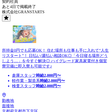
契約社員
あと4日で掲載終了
株式会社GRANSTARTS
所持金0円でも応募OK！ 住む場所も仕事も手に入れて“人生
リスタート”！ 日払い/週払い相談OK◎「今日寝る場所どう
しよう…」を今すぐ解決◎ ハイグレード家具家電付き個室
寮完備に即入寮も可能です♪
倉庫スタッフ
時給
2,000
円〜
軽作業・製造系
時給
2,000
円〜
検査スタッフ
時給
2,000
円〜
勤務地
面接地
京都府京都市下京区