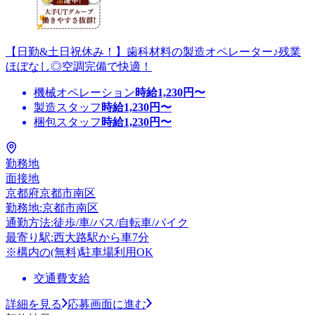
【日勤&土日祝休み！】歯科材料の製造オペレーター♪残業
ほぼなし◎空調完備で快適！
機械オペレーション
時給
1,230
円〜
製造スタッフ
時給
1,230
円〜
梱包スタッフ
時給
1,230
円〜
勤務地
面接地
京都府京都市南区
勤務地:京都市南区
通勤方法:徒歩/車/バス/自転車/バイク
最寄り駅:西大路駅から車7分
※構内の(無料)駐車場利用OK
交通費支給
詳細を見る
応募画面に進む