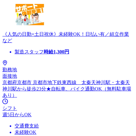
《人気の日勤×土日祝休》未経験OK！日払い有／組立作業
など
製造スタッフ
時給
1,300
円
勤務地
面接地
京都府京都市 京都市地下鉄東西線 太秦天神川駅・太秦天
神川駅から徒歩23分★自転車、バイク通勤OK（無料駐車場
あり）
シフト
週5日からOK
交通費支給
未経験OK