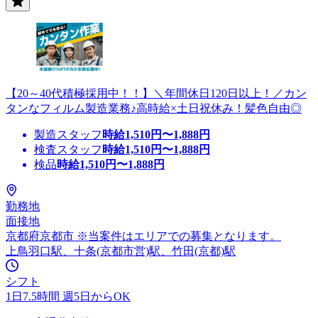
【20～40代積極採用中！！】＼年間休日120日以上！／カン
タンなフィルム製造業務♪高時給×土日祝休み！髪色自由◎
製造スタッフ
時給
1,510
円〜
1,888
円
検査スタッフ
時給
1,510
円〜
1,888
円
検品
時給
1,510
円〜
1,888
円
勤務地
面接地
京都府京都市 ※当案件はエリアでの募集となります。
上鳥羽口駅、十条(京都市営)駅、竹田(京都)駅
シフト
1日7.5時間 週5日からOK