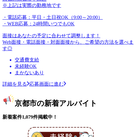
※上記は実際の勤務地です
・電話応募：平日・土日祝OK（9:00～20:00）
・WEB応募：24時間いつでもOK
面接はあなたの予定に合わせて調整します！
Web面接・電話面接・対面面接から、ご希望の方法を選べま
す◎
交通費支給
未経験OK
まかないあり
詳細を見る
応募画面に進む
京都市の新着アルバイト
新着案件1,079件掲載中！