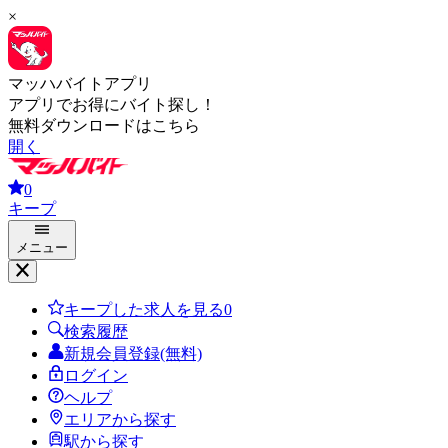
×
マッハバイトアプリ
アプリでお得にバイト探し！
無料ダウンロードはこちら
開く
0
キープ
メニュー
キープした求人を見る
0
検索履歴
新規会員登録(無料)
ログイン
ヘルプ
エリアから探す
駅から探す