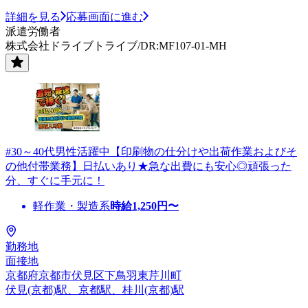
詳細を見る
応募画面に進む
派遣労働者
株式会社ドライブトライブ/DR:MF107-01-MH
#30～40代男性活躍中【印刷物の仕分けや出荷作業およびそ
の他付帯業務】日払いあり★急な出費にも安心◎頑張った
分、すぐに手元に！
軽作業・製造系
時給
1,250
円〜
勤務地
面接地
京都府京都市伏見区下鳥羽東芹川町
伏見(京都)駅、京都駅、桂川(京都)駅