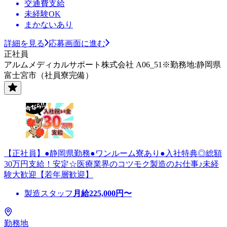
交通費支給
未経験OK
まかないあり
詳細を見る
応募画面に進む
正社員
アルムメディカルサポート株式会社 A06_51※勤務地:静岡県
富士宮市（社員寮完備）
【正社員】●静岡県勤務●ワンルーム寮あり●入社特典◎総額
30万円支給！安定☆医療業界のコツモク製造のお仕事♪未経
験大歓迎【若年層歓迎】
製造スタッフ
月給
225,000
円〜
勤務地