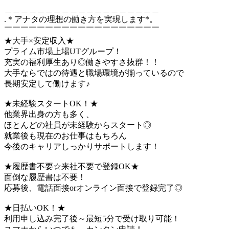
＿＿＿＿＿＿＿＿＿＿＿＿＿＿＿＿＿＿＿
.＊アナタの理想の働き方を実現します*。
￣￣￣￣￣￣￣￣￣￣￣￣￣￣￣￣￣￣￣
★大手×安定収入★
プライム市場上場UTグループ！
充実の福利厚生あり◎働きやすさ抜群！！
大手ならではの待遇と職場環境が揃っているので
長期安定して働けます♪
★未経験スタートOK！★
他業界出身の方も多く、
ほとんどの社員が未経験からスタート◎
就業後も現在のお仕事はもちろん
今後のキャリアしっかりサポートします！
★履歴書不要☆来社不要で登録OK★
面倒な履歴書は不要！
応募後、電話面接orオンライン面接で登録完了◎
★日払いOK！★
利用申し込み完了後～最短5分で受け取り可能！