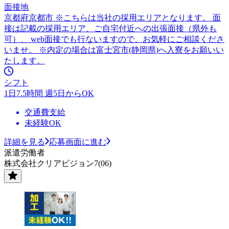
面接地
京都府京都市 ※こちらは当社の採用エリアとなります。 面
接は記載の採用エリア、ご自宅付近への出張面接（県外も
可）、 web面接でも行ないますので、お気軽にご相談くださ
いませ。 ※内定の場合は富士宮市(静岡県)へ入寮をお願いい
たします。
シフト
1日7.5時間 週5日からOK
交通費支給
未経験OK
詳細を見る
応募画面に進む
派遣労働者
株式会社クリアビジョン7(06)