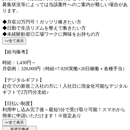
募集状況等によっては当該案件へのご案内が難しい場合があ
ります。
◆月収32万円可！ガッツリ稼ぎたい方
◆日勤で生活リズムを整えて働きたい方
◆未経験歓迎◎工場ワークに興味をお持ちの方
全て表示
【給与備考】
時給：1,430円～
月収例：328,000円（時給×7.92H実働×20日稼働＋各種手当）
【デジタルギフト】
赴任での新規ご入社の方に！入社日に現金化可能なデジタル
ギフトで2万円分支給♪
【日払い制度】
利用申し込み完了後～最短5分で受け取り可能！スマホから
簡単に申請いただけます！※規定あり
全て表示
派遣労働者