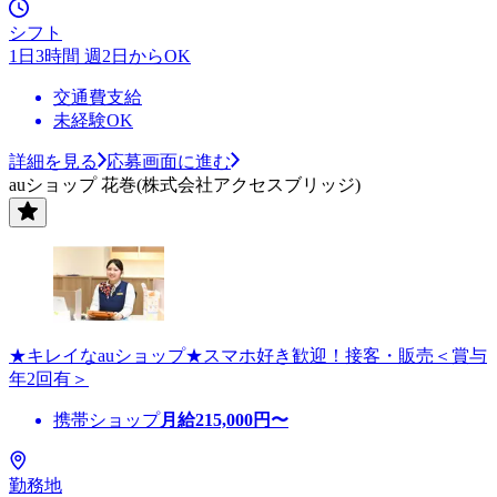
シフト
1日3時間 週2日からOK
交通費支給
未経験OK
詳細を見る
応募画面に進む
auショップ 花巻(株式会社アクセスブリッジ)
★キレイなauショップ★スマホ好き歓迎！接客・販売＜賞与
年2回有＞
携帯ショップ
月給
215,000
円〜
勤務地