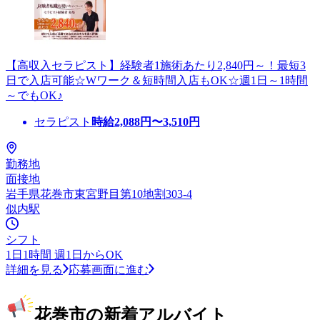
【高収入セラピスト】経験者1施術あたり2,840円～！最短3
日で入店可能☆Wワーク＆短時間入店もOK☆週1日～1時間
～でもOK♪
セラピスト
時給
2,088
円〜
3,510
円
勤務地
面接地
岩手県花巻市東宮野目第10地割303-4
似内駅
シフト
1日1時間 週1日からOK
詳細を見る
応募画面に進む
花巻市の新着アルバイト