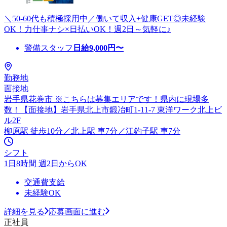
＼50-60代も積極採用中／働いて収入+健康GET◎未経験
OK！力仕事ナシ×日払いOK！週2日～気軽に♪
警備スタッフ
日給
9,000
円〜
勤務地
面接地
岩手県花巻市 ※こちらは募集エリアです！県内に現場多
数！【面接地】岩手県北上市鍛冶町1-11-7 東洋ワーク北上ビ
ル2F
柳原駅 徒歩10分／北上駅 車7分／江釣子駅 車7分
シフト
1日8時間 週2日からOK
交通費支給
未経験OK
詳細を見る
応募画面に進む
正社員