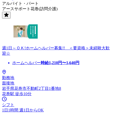
アルバイト・パート
アースサポート花巻(訪問介護)
週1日～ＯＫ!ホームヘルパー募集!! ＜要資格＞未経験大歓
迎☆
ホームヘルパー
時給
1,210
円〜
1,640
円
勤務地
面接地
岩手県花巻市不動町2丁目1番地8
花巻駅 徒歩10分
シフト
1日1時間 週1日からOK