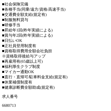
■社会保険完備
■各種手当(同乗/遠方/資格/高速手当)
■交通費全額支給(規定有)
■制服無料貸与
■研修手当
■昇給年1回(昨年実績による)
■賞与年2回(昨年実績による)
■日払いOK
■正社員登用制度有
■資格取得費用全額会社負担
※資格取得後給与アップ
■再雇用有(65歳以上可)
■福利厚生クラブ制度
■マイカー通勤OK
■直行・直帰可/駐車料金支給(規定有)
■休業補償制度有
■健康診断費全額助成(規定有)
求人番号
6680713