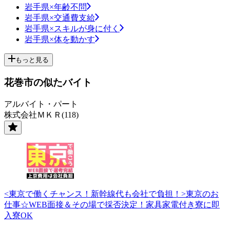
岩手県×年齢不問
岩手県×交通費支給
岩手県×スキルが身に付く
岩手県×体を動かす
もっと見る
花巻市の似たバイト
アルバイト・パート
株式会社ＭＫＲ(118)
<東京で働くチャンス！新幹線代も会社で負担！>東京のお
仕事☆WEB面接＆その場で採否決定！家具家電付き寮に即
入寮OK