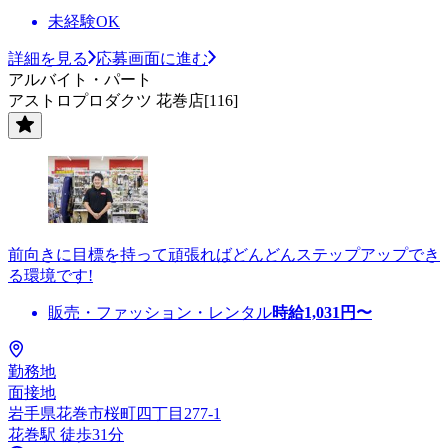
未経験OK
詳細を見る
応募画面に進む
アルバイト・パート
アストロプロダクツ 花巻店[116]
前向きに目標を持って頑張ればどんどんステップアップでき
る環境です!
販売・ファッション・レンタル
時給
1,031
円〜
勤務地
面接地
岩手県花巻市桜町四丁目277-1
花巻駅 徒歩31分