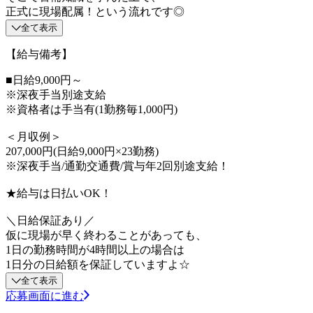
正式に現場配属！という流れです◎
全て表示
【給与備考】
■日給9,000円～
※深夜手当別途支給
※資格者は手当有(1勤務毎1,000円)
＜月収例＞
207,000円(日給9,000円×23勤務)
※深夜手当/通勤交通費/賞与年2回別途支給！
★給与は日払いOK！
＼日給保証あり／
仮に現場が早く終わることがあっても、
1日の勤務時間が4時間以上の場合は
1日分の日給額を保証していますよ☆
全て表示
応募画面に進む