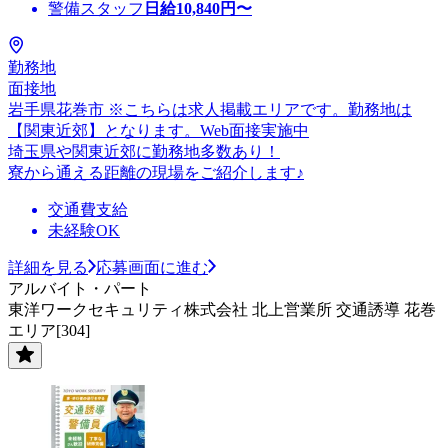
警備スタッフ
日給
10,840
円〜
勤務地
面接地
岩手県花巻市 ※こちらは求人掲載エリアです。勤務地は
【関東近郊】となります。Web面接実施中
埼玉県や関東近郊に勤務地多数あり！
寮から通える距離の現場をご紹介します♪
交通費支給
未経験OK
詳細を見る
応募画面に進む
アルバイト・パート
東洋ワークセキュリティ株式会社 北上営業所 交通誘導 花巻
エリア[304]