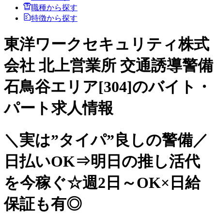
職種から探す
特徴から探す
東洋ワークセキュリティ株式
会社 北上営業所 交通誘導警備
石鳥谷エリア[304]のバイト・
パート求人情報
＼実は”タイパ”良しの警備／
日払いOK⇒明日の推し活代
を今稼ぐ☆週2日～OK×日給
保証も有◎