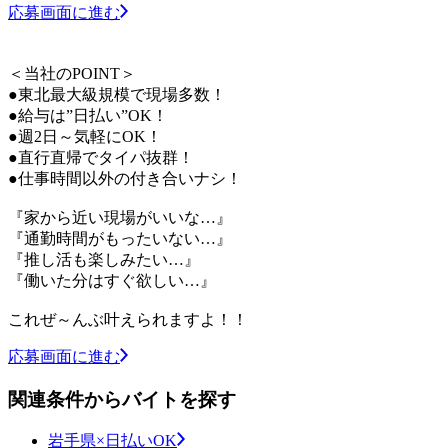
応募画面に進む
＜当社のPOINT＞
●東北最大級規模で現場多数！
●給与は”日払い”OK！
●週2日～気軽にOK！
●直行直帰でタイパ抜群！
●仕事時間以外の付き合いナシ！
『家から近い現場がいいな…』
『通勤時間がもったいない…』
『推し活も楽しみたい…』
『働いた分はすぐ欲しい…』
これぜ～んぶ叶えられますよ！！
応募画面に進む
関連条件からバイトを探す
岩手県×日払いOK