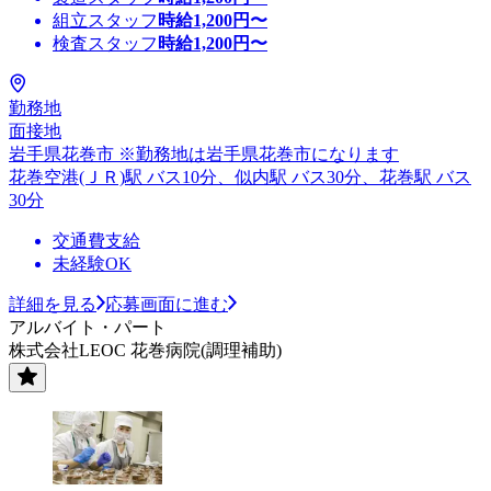
組立スタッフ
時給
1,200
円〜
検査スタッフ
時給
1,200
円〜
勤務地
面接地
岩手県花巻市 ※勤務地は岩手県花巻市になります
花巻空港(ＪＲ)駅 バス10分、似内駅 バス30分、花巻駅 バス
30分
交通費支給
未経験OK
詳細を見る
応募画面に進む
アルバイト・パート
株式会社LEOC 花巻病院(調理補助)