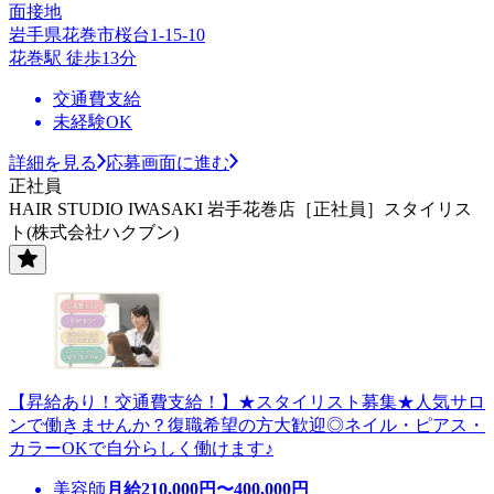
面接地
岩手県花巻市桜台1-15-10
花巻駅 徒歩13分
交通費支給
未経験OK
詳細を見る
応募画面に進む
正社員
HAIR STUDIO IWASAKI 岩手花巻店［正社員］スタイリス
ト(株式会社ハクブン)
【昇給あり！交通費支給！】★スタイリスト募集★人気サロ
ンで働きませんか？復職希望の方大歓迎◎ネイル・ピアス・
カラーOKで自分らしく働けます♪
美容師
月給
210,000
円〜
400,000
円