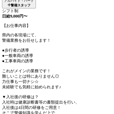
アルバイト・パート
警備スタッフ
シフト制
日給9,000円〜
【お仕事内容】
県内の各現場にて、
警備業務をお任せします！
●歩行者の誘導
●一般車両の誘導
●工事車両の誘導
これがメインの業務です！
難しいことは特にありません◎
力仕事も一切ナシ☆
未経験でも気軽に始められます♪
▼入社後の研修は？
入社時は健康診断書等の書類提出を行い、
入社後は4日間の研修をご用意！
そこで警備知識を学んだ上で、