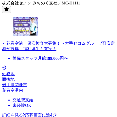
株式会社セノン みちのく支社／MC-H1111
＜花巻空港・保安検査大募集！＞大手セコムグループ◎安定
感が抜群！福利厚生も充実！
警備スタッフ
月給
188,000
円〜
勤務地
面接地
岩手県花巻市
花巻空港内
交通費支給
未経験OK
詳細を見る
応募画面に進む