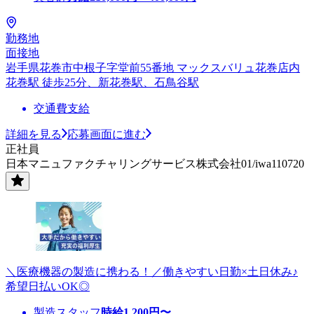
勤務地
面接地
岩手県花巻市中根子字堂前55番地 マックスバリュ花巻店内
花巻駅 徒歩25分、新花巻駅、石鳥谷駅
交通費支給
詳細を見る
応募画面に進む
正社員
日本マニュファクチャリングサービス株式会社01/iwa110720
＼医療機器の製造に携わる！／働きやすい日勤×土日休み♪
希望日払いOK◎
製造スタッフ
時給
1,200
円〜