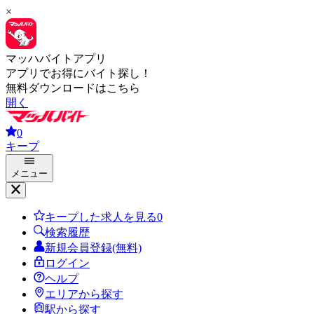
×
マッハバイトアプリ
アプリでお得にバイト探し！
無料ダウンロードはこちら
開く
0
キープ
メニュー
キープした求人を見る
0
検索履歴
新規会員登録(無料)
ログイン
ヘルプ
エリアから探す
駅から探す