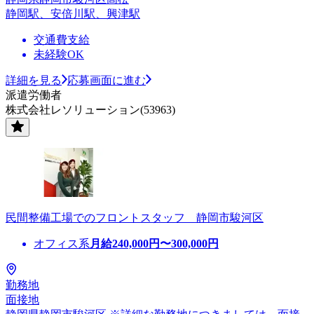
静岡駅、安倍川駅、興津駅
交通費支給
未経験OK
詳細を見る
応募画面に進む
派遣労働者
株式会社レソリューション(53963)
民間整備工場でのフロントスタッフ 静岡市駿河区
オフィス系
月給
240,000
円〜
300,000
円
勤務地
面接地