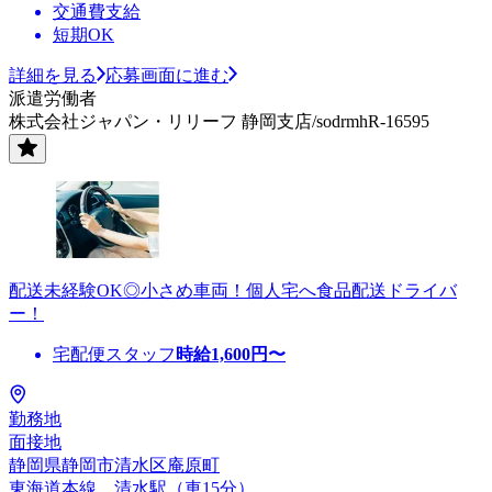
交通費支給
短期OK
詳細を見る
応募画面に進む
派遣労働者
株式会社ジャパン・リリーフ 静岡支店/sodrmhR-16595
配送未経験OK◎小さめ車両！個人宅へ食品配送ドライバ
ー！
宅配便スタッフ
時給
1,600
円〜
勤務地
面接地
静岡県静岡市清水区庵原町
東海道本線 清水駅（車15分）