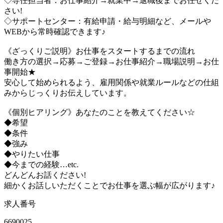
◇専任担当者：お仕事紹介→就業中→退職後までお任せくだ
さい!
◇サポートセンター：有給申請・給与明細など、メールや
WEBから常時確認できます♪
《ざっくりご説明》お仕事をスタートするまでの流れ
働き方の選択→応募→ご登録→お仕事紹介→職場説明→お仕
事開始★
安心して始められるよう、雇用関係や就業ルールなどの仕組
みからじっくりお伝えしています。
《個別ヒアリング》あなたのことを教えてください☆
◆希望
◆条件
◆強み
◆やりたい仕事
◆今までの経験…etc.
どんどんお話ください!
細かくお話しいただくことでお仕事を選ぶ幅が広がります♪
求人番号
6690025