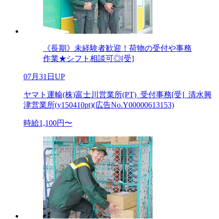
《長期》未経験者歓迎！荷物の受付や事務
作業★シフト相談可◎[受]
07月31日UP
ヤマト運輸(株)富士川営業所(PT)_受付事務[受]_清水興
津営業所(y150410pt)(広告No.Y00000613153)
時給1,100円〜