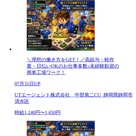
＼理想の働き方をGET！／高給与・軽作
業・日払いOKのお仕事多数♪未経験歓迎の
簡単工場ワーク！
07月31日UP
UTエージェント株式会社 中部第二CU_静岡県静岡市
清水区
時給1,240円〜1,650円