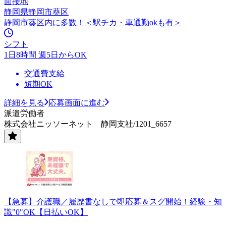
面接地
静岡県静岡市葵区
静岡市葵区内に多数！＜駅チカ・車通勤okも有＞
シフト
1日8時間 週5日からOK
交通費支給
短期OK
詳細を見る
応募画面に進む
派遣労働者
株式会社ニッソーネット 静岡支社/1201_6657
【急募】介護職／履歴書なしで即応募＆スグ開始！経験・知
識"0"OK【日払いOK】