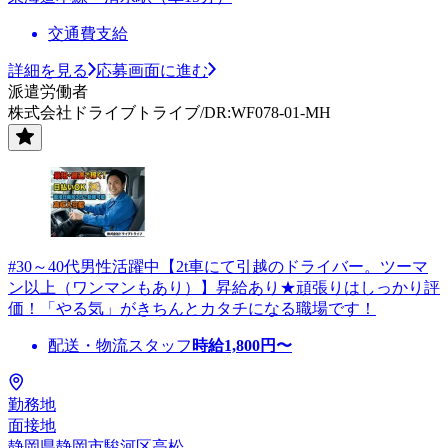
交通費支給
詳細を見る
応募画面に進む
派遣労働者
株式会社ドライブトライブ/DR:WF078-01-MH
#30～40代男性活躍中【2t車にて引越のドライバー。ツーマ
ン以上（ワンマンもあり）】昇給あり★頑張りはしっかり評
価！「やる気」がきちんとカタチになる職場です！
配送・物流スタッフ
時給
1,800
円〜
勤務地
面接地
静岡県静岡市駿河区高松