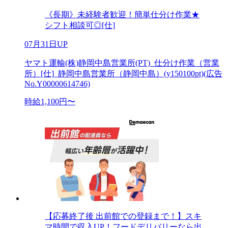
《長期》未経験者歓迎！簡単仕分け作業★
シフト相談可◎[仕]
07月31日UP
ヤマト運輸(株)静岡中島営業所(PT)_仕分け作業（営業
所）[仕]_静岡中島営業所（静岡中島）(y150100pt)(広告
No.Y00000614746)
時給1,100円〜
【応募終了後 出前館での登録まで！】スキ
マ時間で収入UP！フードデリバリーなら出