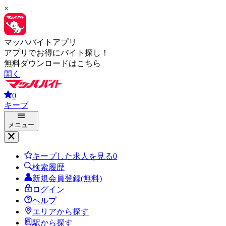
×
マッハバイトアプリ
アプリでお得にバイト探し！
無料ダウンロードはこちら
開く
0
キープ
メニュー
キープした求人を見る
0
検索履歴
新規会員登録(無料)
ログイン
ヘルプ
エリアから探す
駅から探す