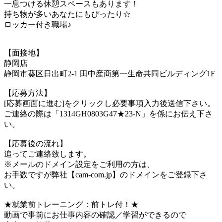
一息つける休憩スペースもあります！
持ち物が多いあなたにもぴったり☆
ロッカー付き職場♪
【面接地】
静岡店
静岡市葵区日出町2-1 田中産商第一生命共同ビルディング1F
【応募方法】
[応募画面に進む]をクリックし必要事項入力後送信下さい。
ご連絡の際は「1314GH0803G47★23-N」を係にお伝え下さ
い。
【応募後の流れ】
追ってご連絡致します。
※メールのドメイン設定をご利用の方は、
お手数ですが弊社【cam-com.jp】のドメインをご登録下さ
い。
★就業前トレーニング：前トレ付！★
動画で事前にお仕事内容の確認／学習ができるので