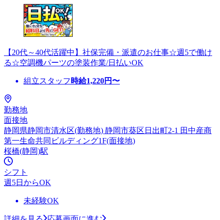
【20代～40代活躍中】社保完備・派遣のお仕事☆週5で働け
る☆空調機パーツの塗装作業/日払いOK
組立スタッフ
時給
1,220
円〜
勤務地
面接地
静岡県静岡市清水区(勤務地) 静岡市葵区日出町2-1 田中産商
第一生命共同ビルディング1F(面接地)
桜橋(静岡)駅
シフト
週5日からOK
未経験OK
詳細を見る
応募画面に進む