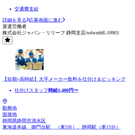
交通費支給
詳細を見る
応募画面に進む
派遣労働者
株式会社ジャパン・リリーフ 静岡支店/solwmhR-10903
【短期×高時給】大手メーカー飲料を仕分け＆ピッキング
仕分けスタッフ
時給
1,400
円〜
勤務地
面接地
静岡県静岡市清水区
東海道本線 御門台駅 （車5分）、静岡駅（車15分）