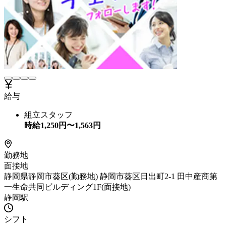
給与
組立スタッフ
時給
1,250
円〜
1,563
円
勤務地
面接地
静岡県静岡市葵区(勤務地) 静岡市葵区日出町2-1 田中産商第
一生命共同ビルディング1F(面接地)
静岡駅
シフト