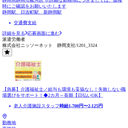
静岡県静岡市駿河区 ※詳細な勤務地につきましては、面接
時にご確認をお願いいたします
静岡駅、日吉町駅、新静岡駅
交通費支給
詳細を見る
応募画面に進む
派遣労働者
株式会社ニッソーネット 静岡支社/1201_3324
【急募】介護福祉士／給与も環境も妥協なし！失敗しない職
場選びをサポート！◆2カ月～長期【日払いOK】
老人介護施設スタッフ
時給
1,700
円〜
2,125
円
勤務地