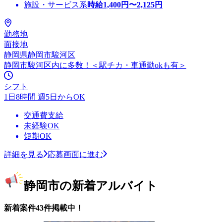
施設・サービス系
時給
1,400
円〜
2,125
円
勤務地
面接地
静岡県静岡市駿河区
静岡市駿河区内に多数！＜駅チカ・車通勤okも有＞
シフト
1日8時間 週5日からOK
交通費支給
未経験OK
短期OK
詳細を見る
応募画面に進む
静岡市の新着アルバイト
新着案件43件掲載中！