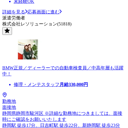
未経験OK
詳細を見る
応募画面に進む
派遣労働者
株式会社レソリューション(51818)
BMW正規／ディーラーでの自動車検査員／中高年層も活躍
中！
修理・メンテスタッフ
月給
330,000
円
勤務地
面接地
静岡県静岡市駿河区 ※詳細な勤務地につきましては、面接
時にご確認をお願いいたします
静岡駅 徒歩17分、日吉町駅 徒歩22分、新静岡駅 徒歩23分