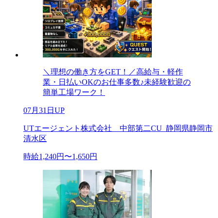
＼理想の働き方をGET！／高給与・軽作
業・日払いOKのお仕事多数♪未経験歓迎の
簡単工場ワーク！
07月31日UP
UTエージェント株式会社 中部第二CU_静岡県静岡市
清水区
時給1,240円〜1,650円