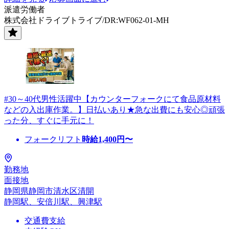
派遣労働者
株式会社ドライブトライブ/DR:WF062-01-MH
#30～40代男性活躍中【カウンターフォークにて食品原材料
などの入出庫作業。】日払いあり★急な出費にも安心◎頑張
った分、すぐに手元に！
フォークリフト
時給
1,400
円〜
勤務地
面接地
静岡県静岡市清水区清開
静岡駅、安倍川駅、興津駅
交通費支給