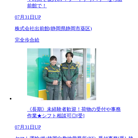
前館で！
07月31日UP
株式会社出前館(静岡県静岡市葵区)
完全歩合給
《長期》未経験者歓迎！荷物の受付や事務
作業★シフト相談可◎[受]
07月31日UP