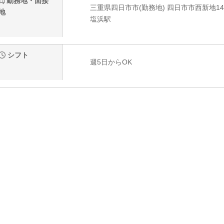
勤務地・面接
三重県四日市市(勤務地) 四日市市西新地14-
地
塩浜駅
シフト
週5日からOK