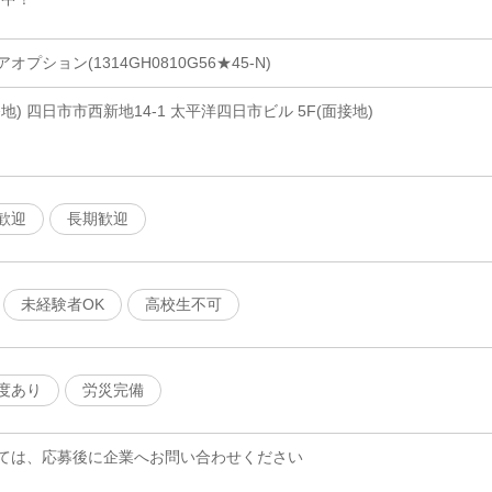
ション(1314GH0810G56★45-N)
) 四日市市西新地14-1 太平洋四日市ビル 5F(面接地)
歓迎
長期歓迎
未経験者OK
高校生不可
度あり
労災完備
ては、応募後に企業へお問い合わせください