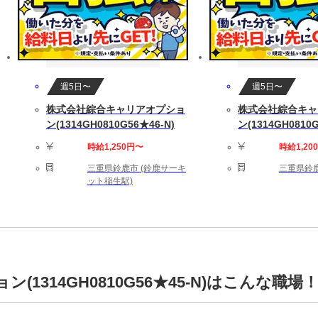
週5日〜
週5日〜
株式会社綜合キャリアオプショ
株式会社綜合キャ
ン(1314GH0810G56★46-N)
ン(1314GH0810G
時給1,250円〜
時給1,20
三重県鈴鹿市 (鈴鹿サーキ
三重県鈴鹿
ット稲生駅)
1314GH0810G56★45-N)はこんな職場