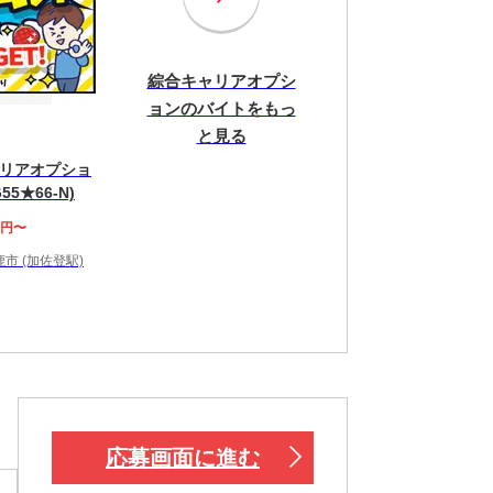
綜合キャリアオプシ
ョンのバイトをもっ
と見る
リアオプショ
55★66-N)
0円〜
市 (加佐登駅)
！
応募画面に進む