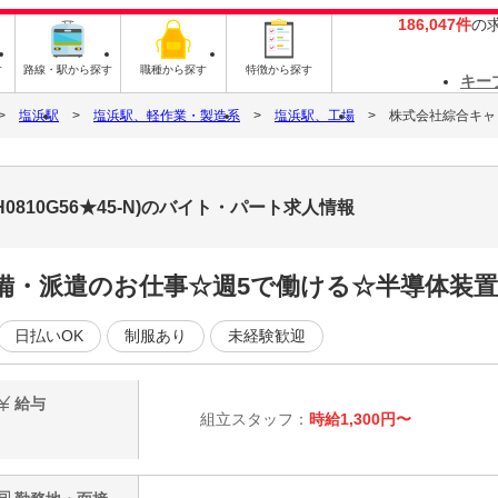
186,047件
の
す
路線・駅から探す
職種から探す
特徴から探す
キー
塩浜駅
塩浜駅、軽作業・製造系
塩浜駅、工場
株式会社綜合キャリア
0810G56★45-N)のバイト・パート求人情報
完備・派遣のお仕事☆週5で働ける☆半導体装置
日払いOK
制服あり
未経験歓迎
給与
組立スタッフ：
時給1,300円〜