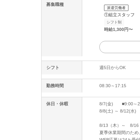
募集職種
派遣労働者
①組立スタッフ
シフト制
時給
1,300
円〜
シフト
週5日からOK
勤務時間
08:30～17:15
休日・休暇
8/7(金) ■9:00～
8/8(土) ～ 8/12(水)
8/13（木）～ 8/1
夏季休業期間のため
WEB応募は24ｈ受