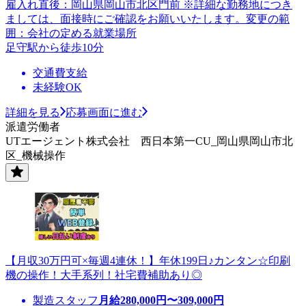
雇入れ直後：岡山県岡山市北区門前 ※詳細な勤務地につき
ましては、面接時にご確認をお願いいたします。変更の範
囲：会社の定める就業場所
足守駅から徒歩10分
交通費支給
未経験OK
詳細を見る
応募画面に進む
派遣労働者
UTエージェント株式会社 西日本第一CU_岡山県岡山市北
区_機械操作
【月収30万円可×毎週4連休！】年休199日♪カンタン☆印刷
機の操作！大手系列！社宅費補助あり◎
製造スタッフ
月給
280,000
円〜
309,000
円