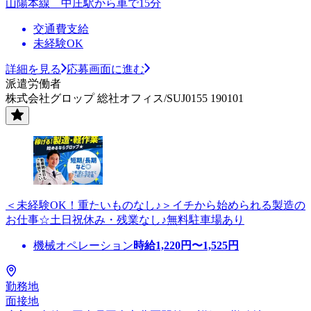
山陽本線 中庄駅から車で15分
交通費支給
未経験OK
詳細を見る
応募画面に進む
派遣労働者
株式会社グロップ 総社オフィス/SUJ0155 190101
＜未経験OK！重たいものなし♪＞イチから始められる製造の
お仕事☆土日祝休み・残業なし♪無料駐車場あり
機械オペレーション
時給
1,220
円〜
1,525
円
勤務地
面接地