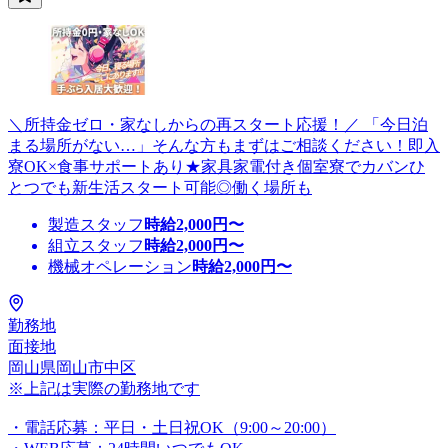
＼所持金ゼロ・家なしからの再スタート応援！／ 「今日泊
まる場所がない…」そんな方もまずはご相談ください！即入
寮OK×食事サポートあり★家具家電付き個室寮でカバンひ
とつでも新生活スタート可能◎働く場所も
製造スタッフ
時給
2,000
円〜
組立スタッフ
時給
2,000
円〜
機械オペレーション
時給
2,000
円〜
勤務地
面接地
岡山県岡山市中区
※上記は実際の勤務地です
・電話応募：平日・土日祝OK（9:00～20:00）