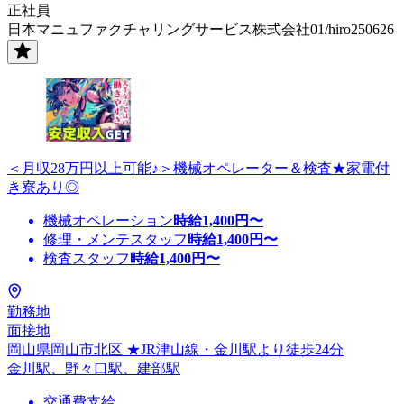
正社員
日本マニュファクチャリングサービス株式会社01/hiro250626
＜月収28万円以上可能♪＞機械オペレーター＆検査★家電付
き寮あり◎
機械オペレーション
時給
1,400
円〜
修理・メンテスタッフ
時給
1,400
円〜
検査スタッフ
時給
1,400
円〜
勤務地
面接地
岡山県岡山市北区 ★JR津山線・金川駅より徒歩24分
金川駅、野々口駅、建部駅
交通費支給