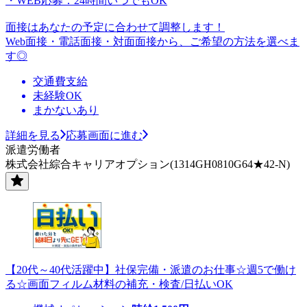
・WEB応募：24時間いつでもOK
面接はあなたの予定に合わせて調整します！
Web面接・電話面接・対面面接から、ご希望の方法を選べま
す◎
交通費支給
未経験OK
まかないあり
詳細を見る
応募画面に進む
派遣労働者
株式会社綜合キャリアオプション(1314GH0810G64★42-N)
【20代～40代活躍中】社保完備・派遣のお仕事☆週5で働け
る☆画面フィルム材料の補充・検査/日払いOK