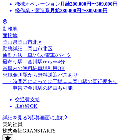
機械オペレーション
月給
280,000
円〜
309,000
円
軽作業・製造系
月給
280,000
円〜
309,000
円
勤務地
面接地
岡山県岡山市北区
勤務詳細：岡山市北区
通勤方法：車/バス/電車/バイク
最寄り駅：金川駅から車4分
※構内の無料駐車場利用OK
※JR金川駅から無料送迎バスあり
・時間帯によっては工場←→岡山駅の直行便あり
・申告で金川駅の経由も可能
交通費支給
未経験OK
詳細を見る
応募画面に進む
契約社員
株式会社GRANSTARTS