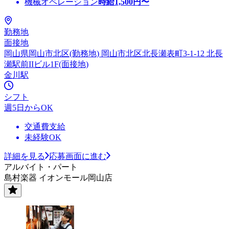
機械オペレーション
時給
1,500
円〜
勤務地
面接地
岡山県岡山市北区(勤務地) 岡山市北区北長瀬表町3-1-12 北長
瀬駅前IIビル1F(面接地)
金川駅
シフト
週5日からOK
交通費支給
未経験OK
詳細を見る
応募画面に進む
アルバイト・パート
島村楽器 イオンモール岡山店