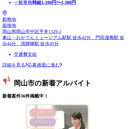
一般事務
時給
1,100
円〜
1,300
円
勤務地
面接地
岡山県岡山市中区平井1329-1
東山・おかでんミュージアム駅駅 徒歩42分、門田屋敷駅 徒
歩44分、清輝橋駅 徒歩45分
交通費支給
詳細を見る
応募画面に進む
岡山市の新着アルバイト
新着案件36件掲載中！