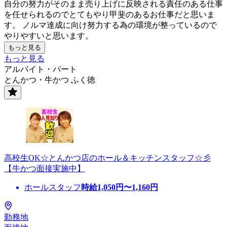
自分の努力がそのまま売り上げに反映される責任のある仕事
を任せられるのでとてもやり甲斐のあるお仕事だと思いま
す。 ノルマ達成に向け努力する為の環境が整っているので
やりやすいと思います。
もっと見る
もっと見る
アルバイト・パート
とんかつ・牛かつ ふく徳
高校生OK☆とんかつ店のホール＆キッチンスタッフ☆彡
【牛かつ面接実施中】
ホールスタッフ
時給
1,050
円〜
1,160
円
勤務地