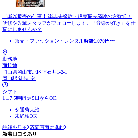
【楽器販売の仕事 】楽器未経験・販売職未経験の方歓迎！
研修や先輩スタッフがフォローします。「音楽が好き」を仕
事にしませんか？
販売・ファッション・レンタル
時給
1,070
円〜
勤務地
面接地
岡山県岡山市北区下石井1-2-1
岡山駅 徒歩5分
シフト
1日7.5時間 週5日からOK
交通費支給
未経験OK
詳細を見る
応募画面に進む
新着口コミあり