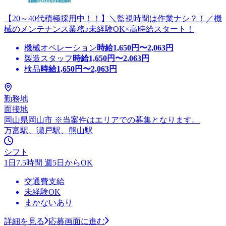
【20～40代積極採用中！！】＼監視時間は作業ナシ？！／機
械のメンテナンス業務♪未経験OK×高時給スタート！
機械オペレーション
時給
1,650
円〜
2,063
円
製造スタッフ
時給
1,650
円〜
2,063
円
検品
時給
1,650
円〜
2,063
円
勤務地
面接地
岡山県岡山市 ※当案件はエリアでの募集となります。
万富駅、瀬戸駅、熊山駅
シフト
1日7.5時間 週5日からOK
交通費支給
未経験OK
まかないあり
詳細を見る
応募画面に進む