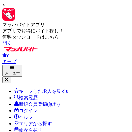
×
マッハバイトアプリ
アプリでお得にバイト探し！
無料ダウンロードはこちら
開く
0
キープ
メニュー
キープした求人を見る
0
検索履歴
新規会員登録(無料)
ログイン
ヘルプ
エリアから探す
駅から探す