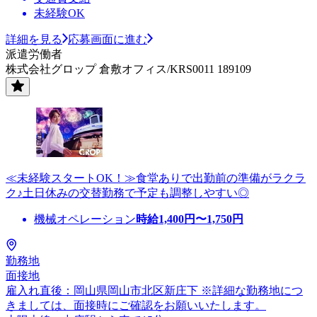
未経験OK
詳細を見る
応募画面に進む
派遣労働者
株式会社グロップ 倉敷オフィス/KRS0011 189109
≪未経験スタートOK！≫食堂ありで出勤前の準備がラクラ
ク♪土日休みの交替勤務で予定も調整しやすい◎
機械オペレーション
時給
1,400
円〜
1,750
円
勤務地
面接地
雇入れ直後：岡山県岡山市北区新庄下 ※詳細な勤務地につ
きましては、面接時にご確認をお願いいたします。